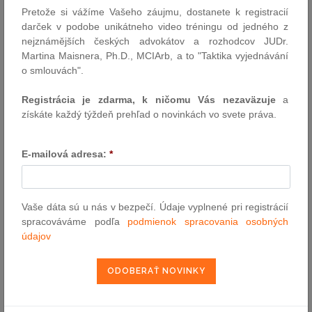
Pretože si vážíme Vašeho záujmu, dostanete k registracií
darček v podobe unikátneho video tréningu od jedného z
VYHĽADÁVANIE ASPI
nejznámějších českých advokátov a rozhodcov JUDr.
Martina Maisnera, Ph.D., MCIArb, a to "Taktika vyjednávání
o smlouvách".
Číslo predpisu:
Registrácia je zdarma, k ničomu Vás nezaväzuje
a
získáte každý týždeň prehľad o novinkách vo svete práva.
Názov:
E-mailová adresa:
*
Text:
Vaše dáta sú u nás v bezpečí. Údaje vyplnené pri registrácií
spracováváme podľa
podmienok spracovania osobných
údajov