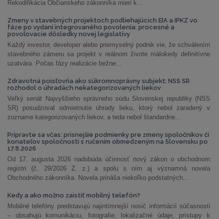
Rekodifikácia Občianskeho zákonníka mieri k...
Zmeny v stavebných projektoch podliehajúcich EIA a IPKZ vo
fáze po vydaní integrovaného povolenia: procesné a
povoľovacie dôsledky novej legislatívy
Každý investor, developer alebo priemyselný podnik vie, že schválením
stavebného zámeru sa projekt v reálnom živote málokedy definitívne
uzatvára. Počas fázy realizácie bežne...
Zdravotná poisťovňa ako súkromnoprávny subjekt: NSS SR
rozhodol o úhradách nekategorizovaných liekov
Veľký senát Najvyššieho správneho súdu Slovenskej republiky (NSS
SR) posudzoval odmietnutie úhrady lieku, ktorý nebol zaradený v
zozname kategorizovaných liekov, a teda nebol štandardne...
Pripravte sa včas: prísnejšie podmienky pre zmeny spoločníkov či
konateľov spoločnosti s ručením obmedzeným na Slovensku po
17.8.2026
Od 17. augusta 2026 nadobúda účinnosť nový zákon o obchodnom
registri (č. 29/2026 Z. z.) a spolu s ním aj významná novela
Obchodného zákonníka. Novela prináša niekoľko podstatných...
Kedy a ako možno zaistiť mobilný telefón?
Mobilné telefóny predstavujú najintímnejší nosič informácií súčasnosti
– obsahujú komunikáciu, fotografie, lokalizačné údaje, prístupy k