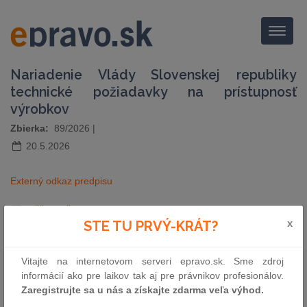
Menu
Nariadenie Vlády Slovenskej republiky
technické požiadavky na prístupnosť
výrobkov
Zbierka:
89/2026
|
20.5.2026
Externý odkaz predpisu
pošli e-mailom
vytlač zákon
x
STE TU PRVÝ-KRÁT?
Vitajte na internetovom serveri epravo.sk. Sme zdroj
informácií ako pre laikov tak aj pre právnikov profesionálov.
Zaregistrujte sa u nás a získajte zdarma veľa výhod.