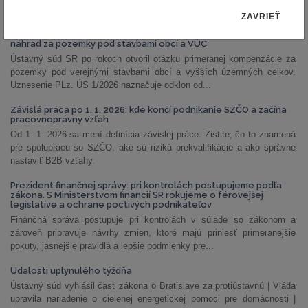
NAJČÍTANEJŠIE ČLÁNKY
ZAVRIEŤ
PLz. ÚS 1/2026: Ústavný súd otvoril priestor na prehodnotenie
náhrad za pozemky pod stavbami obcí a VÚC
Ústavný súd SR po rokoch otvoril otázku primeranej kompenzácie za
pozemky pod verejnými stavbami obcí a vyšších územných celkov.
Uznesenie PLz. ÚS 1/2026 naznačuje odklon od...
Závislá práca po 1. 1. 2026: kde končí podnikanie SZČO a začína
pracovnoprávny vzťah
Od 1. 1. 2026 sa mení definícia závislej práce. Zistite, čo to znamená
pre spoluprácu so SZČO, aké sú riziká prekvalifikácie a ako správne
nastaviť B2B vzťahy.
Prezident finančnej správy: pri kontrolách postupujeme podľa
zákona. S Ministerstvom financií SR rokujeme o férovejšej
legislatíve a ochrane poctivých podnikateľov
Finančná správa postupuje pri kontrolách v súlade so zákonom a
zároveň pripravuje návrhy zmien, ktoré majú priniesť primeranejšie
pokuty, jasnejšie pravidlá a lepšie podmienky pre...
Udalosti uplynulého týždňa
Ústavný súd vyhlásil časť zákona o Bratislave za protiústavnú | Vláda
upravila nariadenie o cielenej energetickej pomoci pre domácnosti |