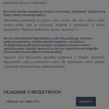
bankovým účtom či zdravotné...
Rozvod, úmrtie, exekúcia: Prečo slovenský „štandard“ vlastníctva
firmy často neustojí realitu
Slovenské podnikanie je výzva samo osebe. No ešte väčšie riziko
vzniká vtedy, keď je súkromný majetok a podnikanie „v jednej
peňaženke“. Rozvod spoločníka, úmrtie, exekúcia či...
Nové rozhodnutie Najvyššieho súdu SR posilňuje ochranu
dobromyseľného nadobúdateľa majetku z konkurzu.
(Publikovaná judikatúra prináša významné usmernenie k
uplatňovaniu zásady nemo plus iuris pri speňažovaní majetku
prostredníctvom dobrovoľnej dražby)
Najvyšší súd Slovenskej republiky publikoval v Zbierke stanovísk
Najvyššieho súdu a rozhodnutí súdov SR rozhodnutie, ktoré prináša
významný výklad ochrany dobromyseľného...
HĽADANIE V REGISTROCH