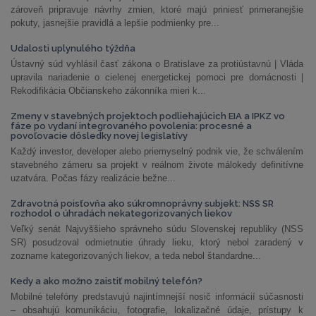
zároveň pripravuje návrhy zmien, ktoré majú priniesť primeranejšie
pokuty, jasnejšie pravidlá a lepšie podmienky pre...
Udalosti uplynulého týždňa
Ústavný súd vyhlásil časť zákona o Bratislave za protiústavnú | Vláda
upravila nariadenie o cielenej energetickej pomoci pre domácnosti |
Rekodifikácia Občianskeho zákonníka mieri k...
Zmeny v stavebných projektoch podliehajúcich EIA a IPKZ vo
fáze po vydaní integrovaného povolenia: procesné a
povoľovacie dôsledky novej legislatívy
Každý investor, developer alebo priemyselný podnik vie, že schválením
stavebného zámeru sa projekt v reálnom živote málokedy definitívne
uzatvára. Počas fázy realizácie bežne...
Zdravotná poisťovňa ako súkromnoprávny subjekt: NSS SR
rozhodol o úhradách nekategorizovaných liekov
Veľký senát Najvyššieho správneho súdu Slovenskej republiky (NSS
SR) posudzoval odmietnutie úhrady lieku, ktorý nebol zaradený v
zozname kategorizovaných liekov, a teda nebol štandardne...
Kedy a ako možno zaistiť mobilný telefón?
Mobilné telefóny predstavujú najintímnejší nosič informácií súčasnosti
– obsahujú komunikáciu, fotografie, lokalizačné údaje, prístupy k