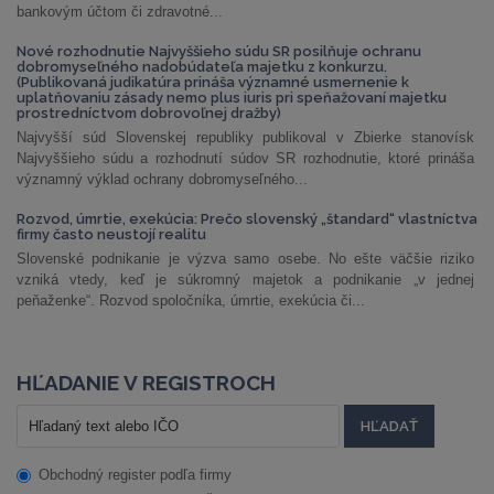
bankovým účtom či zdravotné...
Nové rozhodnutie Najvyššieho súdu SR posilňuje ochranu
dobromyseľného nadobúdateľa majetku z konkurzu.
(Publikovaná judikatúra prináša významné usmernenie k
uplatňovaniu zásady nemo plus iuris pri speňažovaní majetku
prostredníctvom dobrovoľnej dražby)
Najvyšší súd Slovenskej republiky publikoval v Zbierke stanovísk
Najvyššieho súdu a rozhodnutí súdov SR rozhodnutie, ktoré prináša
významný výklad ochrany dobromyseľného...
Rozvod, úmrtie, exekúcia: Prečo slovenský „štandard“ vlastníctva
firmy často neustojí realitu
Slovenské podnikanie je výzva samo osebe. No ešte väčšie riziko
vzniká vtedy, keď je súkromný majetok a podnikanie „v jednej
peňaženke“. Rozvod spoločníka, úmrtie, exekúcia či...
HĽADANIE V REGISTROCH
Obchodný register podľa firmy