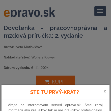
Menu
Dovolenka - pracovnoprávna a
mzdová príručka; 2. vydanie
Autor:
Iveta Matlovičová
Nakladateľstvo:
Wolters Kluwer
Dátum vydania:
6. 11. 2024
KÚPIŤ
x
STE TU PRVÝ-KRÁT?
Aktualizované a rozšírené vydanie publikácie „Dovolenka –
pracovnoprávna a mzdová príručka" nadväzuje na úspešné
Vitajte na internetovom serveri epravo.sk. Sme zdroj
vydanie z roku 2016. Prináša odpovede na najdiskutovanejšie
informácií ako pre laikov tak aj pre právnikov profesionálov.