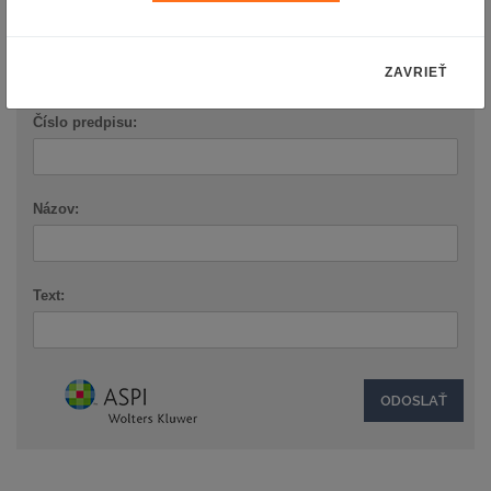
VYHĽADÁVANIE ASPI
ZAVRIEŤ
Číslo predpisu:
Názov:
Text: