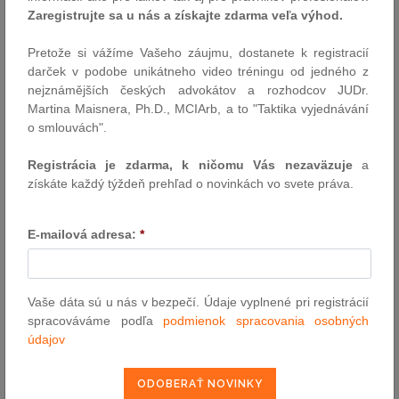
otázky a nejasnosti ohľadom dovolenky. Teoretický výklad vhodne
Zaregistrujte sa u nás a získajte zdarma veľa výhod.
dopĺňajú príklady, ako aj judikáty, ktoré pomôžu čitateľovi pri
riešení problematických otázok.
Pretože si vážíme Vašeho záujmu, dostanete k registracií
Druhy dovoleniek, čerpanie dovolenky, prenášanie či prepadnutie
darček v podobe unikátneho video tréningu od jedného z
nároku na dovolenku, postup pri výpočte krátenia dovolenky,
nejznámějších českých advokátov a rozhodcov JUDr.
návod na správne určenie výmery dovolenky sú len názornou
Martina Maisnera, Ph.D., MCIArb, a to "Taktika vyjednávání
ukážkou tém, ktoré čitateľ v publikácii nájde. Okrem dovolenky na
o smlouvách".
zotavenie sa autorka venuje aj špecifickým témam, ako je
dovolenka starostu, materská dovolenka či rodičovská dovolenka.
Registrácia je zdarma, k ničomu Vás nezaväzuje
a
Publikácia, ktorá bez akýchkoľvek pochybností nesie prívlastok
získáte každý týždeň prehľad o novinkách vo svete práva.
„praktická pomôcka", prináša postupy riešenia najčastejších
situácií, ktoré sa v súvislosti s dovolenkou v praxi vyskytujú.
E-mailová adresa:
*
Vzhľadom na jej praktické zameranie je určená pre
zamestnávateľov, mzdových účtovníkov a personalistov, ako aj
pre zamestnancov.
Vaše dáta sú u nás v bezpečí. Údaje vyplnené pri registrácií
spracováváme podľa
podmienok spracovania osobných
Späť na knižné novinky
údajov