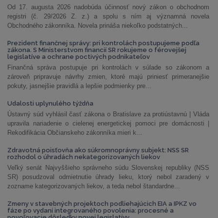
Od 17. augusta 2026 nadobúda účinnosť nový zákon o obchodnom
registri (č. 29/2026 Z. z.) a spolu s ním aj významná novela
Obchodného zákonníka. Novela prináša niekoľko podstatných...
Prezident finančnej správy: pri kontrolách postupujeme podľa
zákona. S Ministerstvom financií SR rokujeme o férovejšej
legislatíve a ochrane poctivých podnikateľov
Finančná správa postupuje pri kontrolách v súlade so zákonom a
zároveň pripravuje návrhy zmien, ktoré majú priniesť primeranejšie
pokuty, jasnejšie pravidlá a lepšie podmienky pre...
Udalosti uplynulého týždňa
Ústavný súd vyhlásil časť zákona o Bratislave za protiústavnú | Vláda
upravila nariadenie o cielenej energetickej pomoci pre domácnosti |
Rekodifikácia Občianskeho zákonníka mieri k...
Zdravotná poisťovňa ako súkromnoprávny subjekt: NSS SR
rozhodol o úhradách nekategorizovaných liekov
Veľký senát Najvyššieho správneho súdu Slovenskej republiky (NSS
SR) posudzoval odmietnutie úhrady lieku, ktorý nebol zaradený v
zozname kategorizovaných liekov, a teda nebol štandardne...
Zmeny v stavebných projektoch podliehajúcich EIA a IPKZ vo
fáze po vydaní integrovaného povolenia: procesné a
povoľovacie dôsledky novej legislatívy