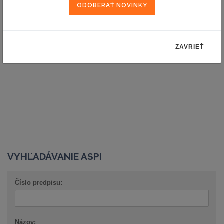
aby získali rozsiahlejší pohľad na problémy adresátov právnych
noriem a prípadne využili takéto poznatky vo svojej legislatívnej
práci.
ZAVRIEŤ
Späť na knižné novinky
VYHĽADÁVANIE ASPI
Číslo predpisu:
Názov: