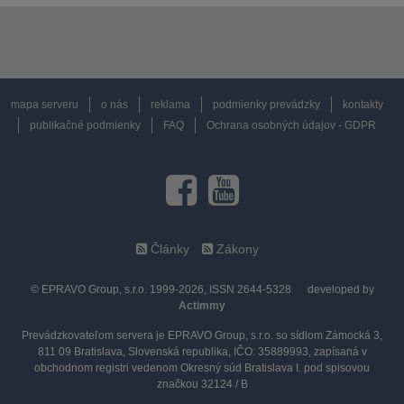
mapa serveru
o nás
reklama
podmienky prevádzky
kontakty
publikačné podmienky
FAQ
Ochrana osobných údajov - GDPR
Články
Zákony
© EPRAVO Group, s.r.o. 1999-2026, ISSN 2644-5328
developed by
Actimmy
Prevádzkovateľom servera je EPRAVO Group, s.r.o. so sídlom Zámocká 3,
811 09 Bratislava, Slovenská republika, IČO: 35889993, zapísaná v
obchodnom registri vedenom Okresný súd Bratislava I. pod spisovou
značkou 32124 / B