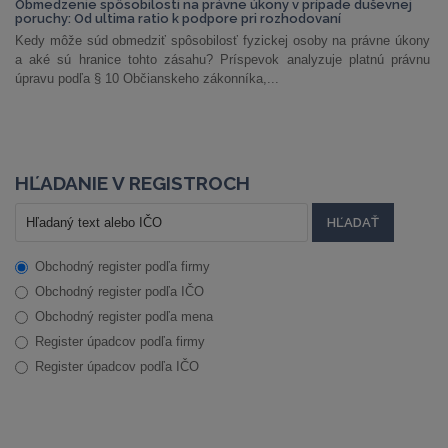
Obmedzenie spôsobilosti na právne úkony v prípade duševnej
poruchy: Od ultima ratio k podpore pri rozhodovaní
Kedy môže súd obmedziť spôsobilosť fyzickej osoby na právne úkony
a aké sú hranice tohto zásahu? Príspevok analyzuje platnú právnu
úpravu podľa § 10 Občianskeho zákonníka,...
HĽADANIE V REGISTROCH
Obchodný register podľa firmy
Obchodný register podľa IČO
Obchodný register podľa mena
Register úpadcov podľa firmy
Register úpadcov podľa IČO