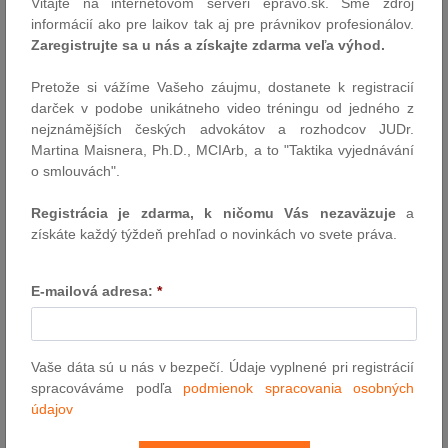
Vitajte na internetovom serveri epravo.sk. Sme zdroj
rozhodnutí z oblasti zdravotného poistenia a zdravotnej
informácií ako pre laikov tak aj pre právnikov profesionálov.
starostlivosti, štátnych sociálnych dávok, sociálnej pomoci, služieb
Zaregistrujte sa u nás a získajte zdarma veľa výhod.
zamestnanosti, konania vo veciach sociálnych a správneho
súdnictva v sociálnych veciach. Štruktúra spracovania publikácie,
Pretože si vážíme Vašeho záujmu, dostanete k registracií
ako aj jej rozsah boli prispôsobené tomu, aby čo najlepšie
darček v podobe unikátneho video tréningu od jedného z
odzrkadlil širokú škálu právnych problémov v sociálnej oblasti.
nejznámějších českých advokátov a rozhodcov JUDr.
Zostavený výber obsahuje predovšetkým rozhodnutia a
Martina Maisnera, Ph.D., MCIArb, a to "Taktika vyjednávání
stanoviská schválené správnym kolégiom NS SR uverejnené v
o smlouvách".
Zbierke stanovísk Najvyššieho súdu a rozhodnutí súdov SR, a to
od roku 2005, kedy začali byť uverejňované prvé rozhodnutia
Registrácia je zdarma, k ničomu Vás nezaväzuje
a
týkajúce sa zákona č. 461/2003 Z. z. o sociálnom poistení v z. n.
získáte každý týždeň prehľad o novinkách vo svete práva.
p. Vo výbere sú obsiahnuté tiež zásadné časti nálezov Ústavného
súdu SR, ktoré sa významným spôsobom prejavili v rozhodovacej
činnosti súdov v dôchodkovej a sociálnej oblasti.Cieľom autoriek
E-mailová adresa:
*
bolo priniesť na knižný trh dielo, ktoré by uľahčilo nielen orgánom
verejnej správy, najmä Sociálnej poisťovni a jej pobočkám,
špecializovaným orgánom verejnej správy, obciam, advokátom,
Vaše dáta sú u nás v bezpečí. Údaje vyplnené pri registrácií
ale aj občanom, orientáciu v zložitej problematike sociálneho
spracováváme podľa
podmienok spracovania osobných
poistenia a zabezpečenia a v ostatných oblastiach sociálnych
údajov
vecí. Publikácia môže zároveň poslúžiť aj Ministerstvu práce,
sociálnych vecí a rodiny, ako aj Ministerstvu zdravotníctva SR,