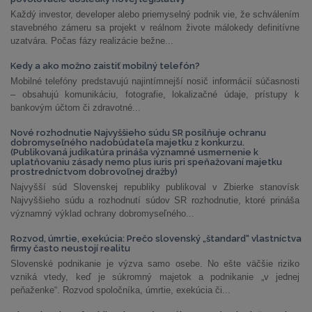
Každý investor, developer alebo priemyselný podnik vie, že schválením
stavebného zámeru sa projekt v reálnom živote málokedy definitívne
uzatvára. Počas fázy realizácie bežne...
Kedy a ako možno zaistiť mobilný telefón?
Mobilné telefóny predstavujú najintímnejší nosič informácií súčasnosti
– obsahujú komunikáciu, fotografie, lokalizačné údaje, prístupy k
bankovým účtom či zdravotné...
Nové rozhodnutie Najvyššieho súdu SR posilňuje ochranu
dobromyseľného nadobúdateľa majetku z konkurzu.
(Publikovaná judikatúra prináša významné usmernenie k
uplatňovaniu zásady nemo plus iuris pri speňažovaní majetku
prostredníctvom dobrovoľnej dražby)
Najvyšší súd Slovenskej republiky publikoval v Zbierke stanovísk
Najvyššieho súdu a rozhodnutí súdov SR rozhodnutie, ktoré prináša
významný výklad ochrany dobromyseľného...
Rozvod, úmrtie, exekúcia: Prečo slovenský „štandard“ vlastníctva
firmy často neustojí realitu
Slovenské podnikanie je výzva samo osebe. No ešte väčšie riziko
vzniká vtedy, keď je súkromný majetok a podnikanie „v jednej
peňaženke“. Rozvod spoločníka, úmrtie, exekúcia či...