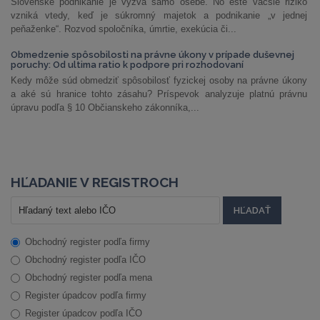
Slovenské podnikanie je výzva samo osebe. No ešte väčšie riziko
vzniká vtedy, keď je súkromný majetok a podnikanie „v jednej
peňaženke“. Rozvod spoločníka, úmrtie, exekúcia či...
Obmedzenie spôsobilosti na právne úkony v prípade duševnej
poruchy: Od ultima ratio k podpore pri rozhodovaní
Kedy môže súd obmedziť spôsobilosť fyzickej osoby na právne úkony
a aké sú hranice tohto zásahu? Príspevok analyzuje platnú právnu
úpravu podľa § 10 Občianskeho zákonníka,...
HĽADANIE V REGISTROCH
Obchodný register podľa firmy
Obchodný register podľa IČO
Obchodný register podľa mena
Register úpadcov podľa firmy
Register úpadcov podľa IČO