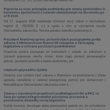
Uznesenie PLz. ÚS 1/2026 naznačuje odklon od...
Pripravte sa včas: prísnejšie podmienky pre zmeny spoločníkov či
konateľov spoločnosti s ručením obmedzeným na Slovensku po
17.8.2026
Od 17. augusta 2026 nadobúda účinnosť nový zákon o obchodnom
registri (č. 29/2026 Z. z.) a spolu s ním aj významná novela
Obchodného zákonníka. Novela prináša niekoľko podstatných...
Prezident finančnej správy: pri kontrolách postupujeme podľa
zákona. S Ministerstvom financií SR rokujeme o férovejšej
legislatíve a ochrane poctivých podnikateľov
Finančná správa postupuje pri kontrolách v súlade so zákonom a
zároveň pripravuje návrhy zmien, ktoré majú priniesť primeranejšie
pokuty, jasnejšie pravidlá a lepšie podmienky pre...
Udalosti uplynulého týždňa
Ústavný súd vyhlásil časť zákona o Bratislave za protiústavnú | Vláda
upravila nariadenie o cielenej energetickej pomoci pre domácnosti |
Rekodifikácia Občianskeho zákonníka mieri k...
Zmeny v stavebných projektoch podliehajúcich EIA a IPKZ vo
fáze po vydaní integrovaného povolenia: procesné a
povoľovacie dôsledky novej legislatívy
Každý investor, developer alebo priemyselný podnik vie, že schválením