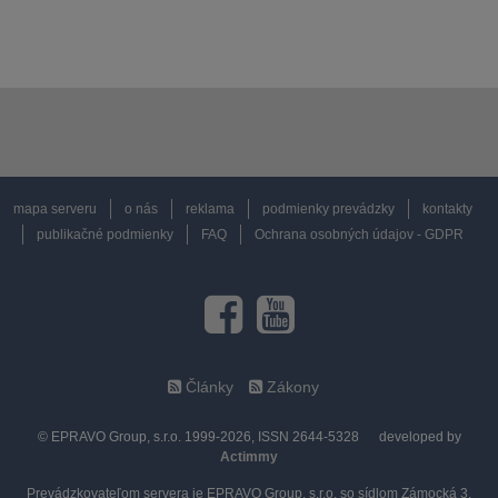
mapa serveru
o nás
reklama
podmienky prevádzky
kontakty
publikačné podmienky
FAQ
Ochrana osobných údajov - GDPR
Články
Zákony
© EPRAVO Group, s.r.o. 1999-2026, ISSN 2644-5328
developed by
Actimmy
Prevádzkovateľom servera je EPRAVO Group, s.r.o. so sídlom Zámocká 3,