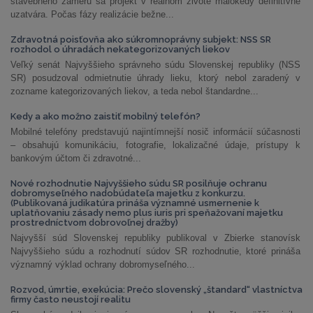
stavebného zámeru sa projekt v reálnom živote málokedy definitívne
uzatvára. Počas fázy realizácie bežne...
Zdravotná poisťovňa ako súkromnoprávny subjekt: NSS SR
rozhodol o úhradách nekategorizovaných liekov
Veľký senát Najvyššieho správneho súdu Slovenskej republiky (NSS
SR) posudzoval odmietnutie úhrady lieku, ktorý nebol zaradený v
zozname kategorizovaných liekov, a teda nebol štandardne...
Kedy a ako možno zaistiť mobilný telefón?
Mobilné telefóny predstavujú najintímnejší nosič informácií súčasnosti
– obsahujú komunikáciu, fotografie, lokalizačné údaje, prístupy k
bankovým účtom či zdravotné...
Nové rozhodnutie Najvyššieho súdu SR posilňuje ochranu
dobromyseľného nadobúdateľa majetku z konkurzu.
(Publikovaná judikatúra prináša významné usmernenie k
uplatňovaniu zásady nemo plus iuris pri speňažovaní majetku
prostredníctvom dobrovoľnej dražby)
Najvyšší súd Slovenskej republiky publikoval v Zbierke stanovísk
Najvyššieho súdu a rozhodnutí súdov SR rozhodnutie, ktoré prináša
významný výklad ochrany dobromyseľného...
Rozvod, úmrtie, exekúcia: Prečo slovenský „štandard“ vlastníctva
firmy často neustojí realitu