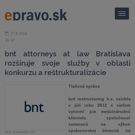
Menu
27.8.2012
ID: 87
bnt attorneys at law Bratislava
rozširuje svoje služby v oblasti
konkurzu a reštrukturalizácie
Tlačová správa
bnt restructuring k.s. vznikla
v júli roku 2012 s cieľom
vytvoriť pre medzinárodnú
klientelu spoločnosť
zameranú na výkon
správcovskej činnosti na
Zdroj: shutterstock.com