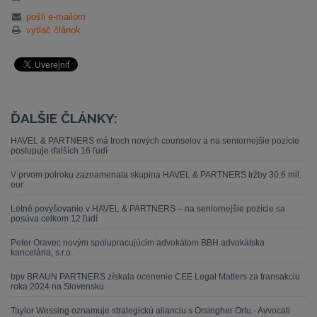
pošli e-mailom
vytlač článok
ĎALŠIE ČLÁNKY:
HAVEL & PARTNERS má troch nových counselov a na seniornejšie pozície
postupuje ďalších 16 ľudí
V prvom polroku zaznamenala skupina HAVEL & PARTNERS tržby 30,6 mil.
eur
Letné povyšovanie v HAVEL & PARTNERS – na seniornejšie pozície sa
posúva celkom 12 ľudí
Peter Oravec novým spolupracujúcim advokátom BBH advokátska
kancelária, s.r.o.
bpv BRAUN PARTNERS získala ocenenie CEE Legal Matters za transakciu
roka 2024 na Slovensku
Taylor Wessing oznamuje strategickú alianciu s Orsingher Ortu - Avvocati