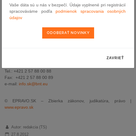
Vaše dáta sú u nás v bezpečí. Údaje vyplnené pri registrácií
bnt restructuring je súčasťou bnt insolvency practice group, ktorá
spracováváme podľa
podmienok spracovania osobných
tvorí na medzinárodnej úrovni ideálnu platformu pre klientov
údajov
riešiacich právne otázky v oblasti cezhraničného konkurzu a
reštrukturalizácie.
bnt restructuring k.s.
Cintorínska 7
ZAVRIEŤ
811 08 Bratislava 1
Tel.: +421 2 57 88 00 88
Fax: +421 2 57 88 00 89
e-mail:
info.sk@bnt.eu
© EPRAVO.SK – Zbierka zákonov, judikatúra, právo |
www.epravo.sk
Autor: redakcia (TS)
27.8.2012