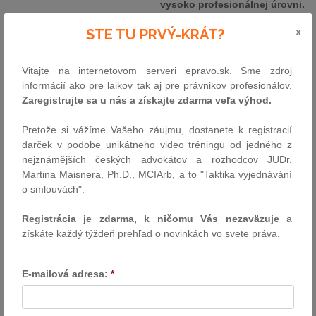
vysoko profesionálnej úrovni.
x
STE TU PRVÝ-KRÁT?
Spoločnosť disponuje dlhoročnými skúsenosťami z oblasti
Vitajte na internetovom serveri epravo.sk. Sme zdroj
insolvenčného práva a bohatým personálnym zázemím
informácií ako pre laikov tak aj pre právnikov profesionálov.
medzinárodnej advokátskej kancelárie bnt attorneys-at-law. Na
Zaregistrujte sa u nás a získajte zdarma veľa výhod.
čele
bnt restructuring k.s.
stoja správcovia zapísaní v zozname
správcov Ministerstva spravodlivosti SR,
Mgr. Ing. Dávid Oršula
Pretože si vážíme Vašeho záujmu, dostanete k registracií
a
Mgr. Vladimír Kordoš, LL.M.
, vďaka čomu je pripravená
darček v podobe unikátneho video tréningu od jedného z
zvládnuť výkon funkcie správcu v akomkoľvek konkurznom alebo
nejznámějších českých advokátov a rozhodcov JUDr.
reštrukturalizačnom konaní, vrátane poskytovania odborného
Martina Maisnera, Ph.D., MCIArb, a to "Taktika vyjednávání
poradenstva v anglickom a nemeckom jazyku.
o smlouvách".
Registrácia je zdarma, k ničomu Vás nezaväzuje
a
získáte každý týždeň prehľad o novinkách vo svete práva.
E-mailová adresa:
*
Mgr. Ing. Dávid Oršula
Mgr. Vladimír Kordoš, LL.M.