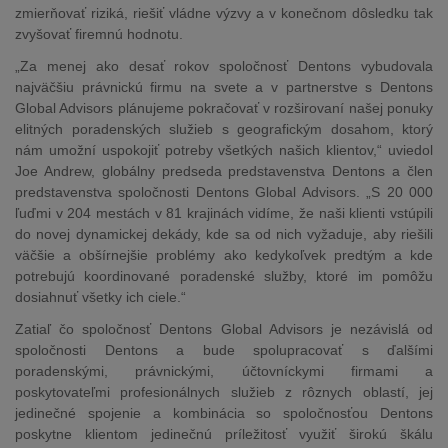
zmierňovať riziká, riešiť vládne výzvy a v konečnom dôsledku tak
zvyšovať firemnú hodnotu.
„Za menej ako desať rokov spoločnosť Dentons vybudovala
najväčšiu právnickú firmu na svete a v partnerstve s Dentons
Global Advisors plánujeme pokračovať v rozširovaní našej ponuky
elitných poradenských služieb s geografickým dosahom, ktorý
nám umožní uspokojiť potreby všetkých našich klientov,“ uviedol
Joe Andrew, globálny predseda predstavenstva Dentons a člen
predstavenstva spoločnosti Dentons Global Advisors. „S 20 000
ľuďmi v 204 mestách v 81 krajinách vidíme, že naši klienti vstúpili
do novej dynamickej dekády, kde sa od nich vyžaduje, aby riešili
väčšie a obšírnejšie problémy ako kedykoľvek predtým a kde
potrebujú koordinované poradenské služby, ktoré im pomôžu
dosiahnuť všetky ich ciele.“
Zatiaľ čo spoločnosť Dentons Global Advisors je nezávislá od
spoločnosti Dentons a bude spolupracovať s ďalšími
poradenskými, právnickými, účtovníckymi firmami a
poskytovateľmi profesionálnych služieb z rôznych oblastí, jej
jedinečné spojenie a kombinácia so spoločnosťou Dentons
poskytne klientom jedinečnú príležitosť využiť širokú škálu