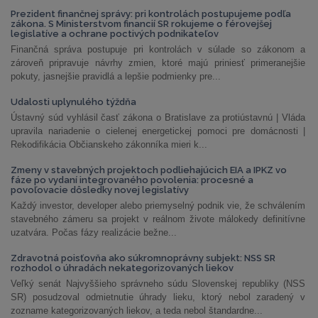
Prezident finančnej správy: pri kontrolách postupujeme podľa
zákona. S Ministerstvom financií SR rokujeme o férovejšej
legislatíve a ochrane poctivých podnikateľov
Finančná správa postupuje pri kontrolách v súlade so zákonom a
zároveň pripravuje návrhy zmien, ktoré majú priniesť primeranejšie
pokuty, jasnejšie pravidlá a lepšie podmienky pre...
Udalosti uplynulého týždňa
Ústavný súd vyhlásil časť zákona o Bratislave za protiústavnú | Vláda
upravila nariadenie o cielenej energetickej pomoci pre domácnosti |
Rekodifikácia Občianskeho zákonníka mieri k...
Zmeny v stavebných projektoch podliehajúcich EIA a IPKZ vo
fáze po vydaní integrovaného povolenia: procesné a
povoľovacie dôsledky novej legislatívy
Každý investor, developer alebo priemyselný podnik vie, že schválením
stavebného zámeru sa projekt v reálnom živote málokedy definitívne
uzatvára. Počas fázy realizácie bežne...
Zdravotná poisťovňa ako súkromnoprávny subjekt: NSS SR
rozhodol o úhradách nekategorizovaných liekov
Veľký senát Najvyššieho správneho súdu Slovenskej republiky (NSS
SR) posudzoval odmietnutie úhrady lieku, ktorý nebol zaradený v
zozname kategorizovaných liekov, a teda nebol štandardne...