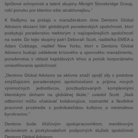
špičkové schopnosti a talent skupiny Albright Stonebridge Group,
robí ponuku pre klientov ešte atraktívnejšou.“
K Reillymu sa pridajú v manažérskom tíme Dentons Global
Advisors skúsení lídri globálnych poradenských spoločností, ktorí
poskytujú poradenstvo niektorým z najúspešnejších spoločností
na svete. Do tejto skupiny patrí Deborah Scott, riaditeľka EMEA a
Adam Cubbage, riaditeľ New Yorku, ktorí v Dentons Global
Advisors budujú oddelenie krízového a sporového manažmentu,
poradenstva v oblasti kapitálových trhov a ponúk korporátneho
umiestňovania spoločností.
„Dentons Global Advisors sa aktívne snaží spojiť sily s podobne
zmýšľajúcimi poradenskými spoločnosťami a prijíma nových
výnimočných jednotlivcov, povzbudzovaných komplexnými
klientskymi úlohami na globálnej škále,“ uviedol Scott. „Naši
odborníci môžu očakávať kolaborujúce, rozmanité a flexibilné
pracovné prostredie s podnikateľskou kultúrou a minimálnou
byrokraciou.“
Dentons bude kľúčovým spolupracovníkom, menšinovým
akcionárom a poskytovateľom podporných služieb spoločnosti
Dentons Global Advisors.