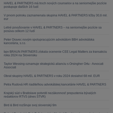
HAVEL & PARTNERS má troch nových counselov a na seniornejšie pozície
postupuje ďalších 16 ľudí
V prvom polroku zaznamenala skupina HAVEL & PARTNERS tržby 30,6 mil.
eur
Letné povyšovanie v HAVEL & PARTNERS – na seniornejšie pozície sa
posúva celkom 12 ľudí
Peter Oravec novým spolupracujúcim advokátom BBH advokátska
kancelária, s.r.o.
bpv BRAUN PARTNERS získala ocenenie CEE Legal Matters za transakciu
roka 2024 na Slovensku
Taylor Wessing oznamuje strategickú alianciu s Orsingher Ortu - Avvocati
Associati
Obrat skupiny HAVEL & PARTNERS v roku 2024 dosiahol 68 mil. EUR
Petra Rudová HR riaditeľkou advokátskej kancelárie HAVEL & PARTNERS
Krajský súd v Bratislave potvrdil nezákonnosť prepustenia bývalých
redaktorov RTVS (dnes STVR)
Bird & Bird rozširuje svoj slovenský tím