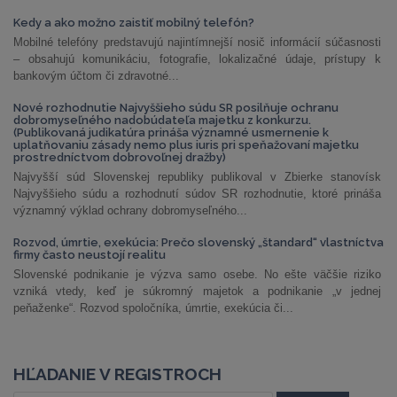
Kedy a ako možno zaistiť mobilný telefón?
Mobilné telefóny predstavujú najintímnejší nosič informácií súčasnosti
– obsahujú komunikáciu, fotografie, lokalizačné údaje, prístupy k
bankovým účtom či zdravotné...
Nové rozhodnutie Najvyššieho súdu SR posilňuje ochranu
dobromyseľného nadobúdateľa majetku z konkurzu.
(Publikovaná judikatúra prináša významné usmernenie k
uplatňovaniu zásady nemo plus iuris pri speňažovaní majetku
prostredníctvom dobrovoľnej dražby)
Najvyšší súd Slovenskej republiky publikoval v Zbierke stanovísk
Najvyššieho súdu a rozhodnutí súdov SR rozhodnutie, ktoré prináša
významný výklad ochrany dobromyseľného...
Rozvod, úmrtie, exekúcia: Prečo slovenský „štandard“ vlastníctva
firmy často neustojí realitu
Slovenské podnikanie je výzva samo osebe. No ešte väčšie riziko
vzniká vtedy, keď je súkromný majetok a podnikanie „v jednej
peňaženke“. Rozvod spoločníka, úmrtie, exekúcia či...
HĽADANIE V REGISTROCH