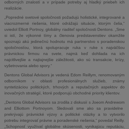
odborných znalostí a v prípade potreby aj hladký priebeh ich
realizácie.
„Popredné svetové spoločnosti požadujú holistické, integrované a
viacrozmerné riešenia, ktoré odrážajú situácie, ktorým čelia,“
uviedol Elliott Portnoy, globálny riaditeľ spoločnosti Dentons. „Sme
si istí, že výkonné tímy a členovia predstavenstiev okamžite
spoznajú akú jedinečnú hodnotu má partnerstvo s poradenskou
spoločnosťou, ktorá spolupracuje ruka v ruke s najväčšou
právnickou firmou na svete, najmä keď dohliada na ich
najcitlivejšie a najtajnejšie záležitosti, ako sú transakcie, krízy,
vyšetrovania alebo spory.“
Dentons Global Advisors je vedená Edom Reillym, renomovaným
odborníkom v oblasti profesionálnych služieb, známy
syntetizáciou politických, trhových a reputačných aspektov do
inovačných stratégií, ktoré podporujú obchodné priority klientov.
„Dentons Global Advisors sa zrodila z diskusií s
Joe
om
Andrew
om
and Elliott
om
Portnoy
om. Sledovali sme ako sa pravidelne
prekrývajú právnické výzvy a politické otázky a to vytvorilo
potrebu integrovať právne a poradenské riešenia,“ povedal Reilly.
„Schopnosť využívať globálne skúsenosti, vynikajúcu reputáciu,