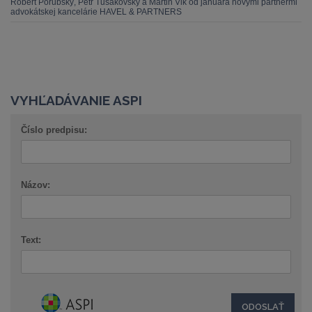
Robert Porubský, Petr Tušakovský a Martin Vlk od januára novými partnermi
advokátskej kancelárie HAVEL & PARTNERS
VYHĽADÁVANIE ASPI
Číslo predpisu:
Názov:
Text: