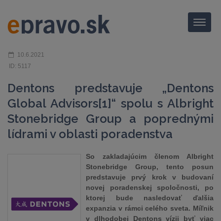
Menu
10.6.2021
ID: 5117
Dentons predstavuje „Dentons
Global Advisors[1]“ spolu s Albright
Stonebridge Group a poprednými
lídrami v oblasti poradenstva
So zakladajúcim členom Albright
Stonebridge Group, tento posun
predstavuje prvý krok v budovaní
novej poradenskej spoločnosti, po
ktorej bude nasledovať ďalšia
expanzia v rámci celého sveta. Míľnik
v dlhodobej Dentons vízii byť viac