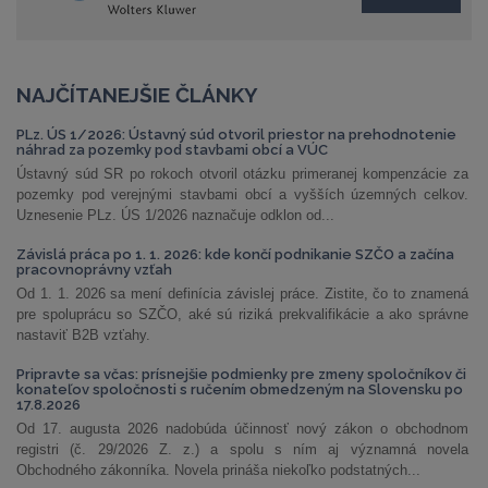
NAJČÍTANEJŠIE ČLÁNKY
PLz. ÚS 1/2026: Ústavný súd otvoril priestor na prehodnotenie
náhrad za pozemky pod stavbami obcí a VÚC
Ústavný súd SR po rokoch otvoril otázku primeranej kompenzácie za
pozemky pod verejnými stavbami obcí a vyšších územných celkov.
Uznesenie PLz. ÚS 1/2026 naznačuje odklon od...
Závislá práca po 1. 1. 2026: kde končí podnikanie SZČO a začína
pracovnoprávny vzťah
Od 1. 1. 2026 sa mení definícia závislej práce. Zistite, čo to znamená
pre spoluprácu so SZČO, aké sú riziká prekvalifikácie a ako správne
nastaviť B2B vzťahy.
Pripravte sa včas: prísnejšie podmienky pre zmeny spoločníkov či
konateľov spoločnosti s ručením obmedzeným na Slovensku po
17.8.2026
Od 17. augusta 2026 nadobúda účinnosť nový zákon o obchodnom
registri (č. 29/2026 Z. z.) a spolu s ním aj významná novela
Obchodného zákonníka. Novela prináša niekoľko podstatných...