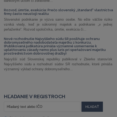
bankovým účtom či zdravotné...
Rozvod, úmrtie, exekúcia: Prečo slovenský „štandard“ vlastníctva
firmy často neustojí realitu
Slovenské podnikanie je výzva samo osebe. No ešte väčšie riziko
vzniká vtedy, keď je súkromný majetok a podnikanie „v jednej
peňaženke“. Rozvod spoločníka, úmrtie, exekúcia či...
Nové rozhodnutie Najvyššieho súdu SR posilňuje ochranu
dobromyseľného nadobúdateľa majetku z konkurzu.
(Publikovaná judikatúra prináša významné usmernenie k
uplatňovaniu zásady nemo plus iuris pri speňažovaní majetku
prostredníctvom dobrovoľnej dražby)
Najvyšší súd Slovenskej republiky publikoval v Zbierke stanovísk
Najvyššieho súdu a rozhodnutí súdov SR rozhodnutie, ktoré prináša
významný výklad ochrany dobromyseľného...
HĽADANIE V REGISTROCH