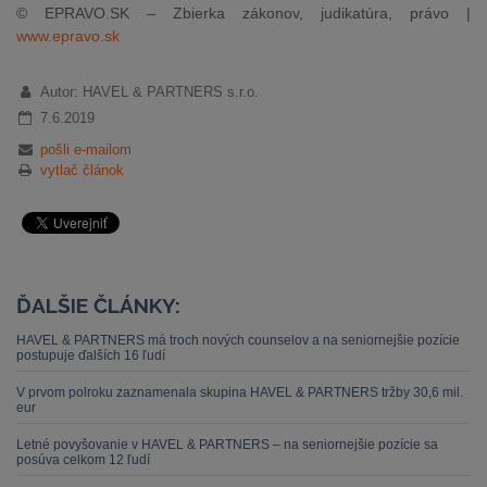
© EPRAVO.SK – Zbierka zákonov, judikatúra, právo |
www.epravo.sk
Autor: HAVEL & PARTNERS s.r.o.
7.6.2019
pošli e-mailom
vytlač článok
ĎALŠIE ČLÁNKY:
HAVEL & PARTNERS má troch nových counselov a na seniornejšie pozície
postupuje ďalších 16 ľudí
V prvom polroku zaznamenala skupina HAVEL & PARTNERS tržby 30,6 mil.
eur
Letné povyšovanie v HAVEL & PARTNERS – na seniornejšie pozície sa
posúva celkom 12 ľudí