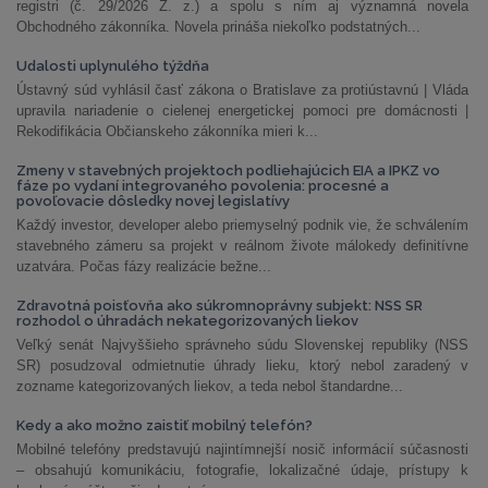
registri (č. 29/2026 Z. z.) a spolu s ním aj významná novela
Obchodného zákonníka. Novela prináša niekoľko podstatných...
Udalosti uplynulého týždňa
Ústavný súd vyhlásil časť zákona o Bratislave za protiústavnú | Vláda
upravila nariadenie o cielenej energetickej pomoci pre domácnosti |
Rekodifikácia Občianskeho zákonníka mieri k...
Zmeny v stavebných projektoch podliehajúcich EIA a IPKZ vo
fáze po vydaní integrovaného povolenia: procesné a
povoľovacie dôsledky novej legislatívy
Každý investor, developer alebo priemyselný podnik vie, že schválením
stavebného zámeru sa projekt v reálnom živote málokedy definitívne
uzatvára. Počas fázy realizácie bežne...
Zdravotná poisťovňa ako súkromnoprávny subjekt: NSS SR
rozhodol o úhradách nekategorizovaných liekov
Veľký senát Najvyššieho správneho súdu Slovenskej republiky (NSS
SR) posudzoval odmietnutie úhrady lieku, ktorý nebol zaradený v
zozname kategorizovaných liekov, a teda nebol štandardne...
Kedy a ako možno zaistiť mobilný telefón?
Mobilné telefóny predstavujú najintímnejší nosič informácií súčasnosti
– obsahujú komunikáciu, fotografie, lokalizačné údaje, prístupy k