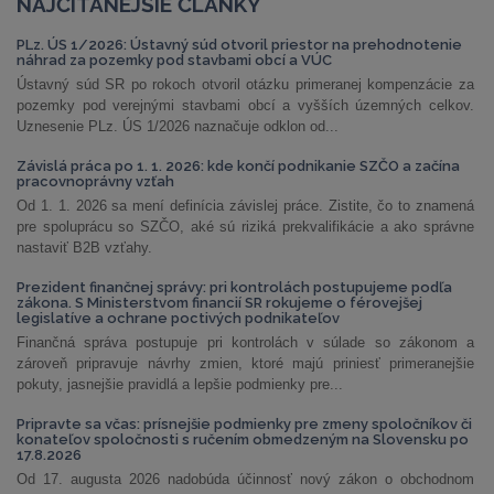
NAJČÍTANEJŠIE ČLÁNKY
PLz. ÚS 1/2026: Ústavný súd otvoril priestor na prehodnotenie
náhrad za pozemky pod stavbami obcí a VÚC
Ústavný súd SR po rokoch otvoril otázku primeranej kompenzácie za
pozemky pod verejnými stavbami obcí a vyšších územných celkov.
Uznesenie PLz. ÚS 1/2026 naznačuje odklon od...
Závislá práca po 1. 1. 2026: kde končí podnikanie SZČO a začína
pracovnoprávny vzťah
Od 1. 1. 2026 sa mení definícia závislej práce. Zistite, čo to znamená
pre spoluprácu so SZČO, aké sú riziká prekvalifikácie a ako správne
nastaviť B2B vzťahy.
Prezident finančnej správy: pri kontrolách postupujeme podľa
zákona. S Ministerstvom financií SR rokujeme o férovejšej
legislatíve a ochrane poctivých podnikateľov
Finančná správa postupuje pri kontrolách v súlade so zákonom a
zároveň pripravuje návrhy zmien, ktoré majú priniesť primeranejšie
pokuty, jasnejšie pravidlá a lepšie podmienky pre...
Pripravte sa včas: prísnejšie podmienky pre zmeny spoločníkov či
konateľov spoločnosti s ručením obmedzeným na Slovensku po
17.8.2026
Od 17. augusta 2026 nadobúda účinnosť nový zákon o obchodnom