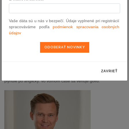
Pred nástupom do HAVEL & PARTNERS pôsobil Vladek Krámek
od roku 2007 v skupine Fincentrum. So svojím tímom mal na
starosti komplexnú právnu agendu spoločností skupiny
Vaše dáta sú u nás v bezpečí. Údaje vyplnené pri registrácií
Fincentrum v Čechách i na Slovensku, vrátane agendy
spracováváme podľa
podmienok spracovania osobných
compliance a AML. Jeho hlavnou úlohou bolo udržiavať
údajov
nastavenie spoločností v súlade s neustále sa vyvíjajúcou
národnou i európskou legislatívou a implementovať všetky zmeny
do obchodných procesov jednotlivých spoločností.
Vladek vyštudoval Právnickú fakultu Univerzity Karlovej v Prahe,
kde tiež získal v roku 2008 titul doktora práv v odbore
medzinárodného práva. V rokoch 2005-2007 pôsobil dva roky v
ZAVRIEŤ
poprednej českej advokátskej kancelárii PRK Partners. Hovorí
plynule po anglicky. Vo voľnom čase sa venuje golfu.