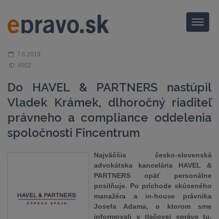
Menu
7.6.2019
ID: 4502
Do HAVEL & PARTNERS nastúpil
Vladek Krámek, dlhoročný riaditeľ
právneho a compliance oddelenia
spoločnosti Fincentrum
Najväčšia česko-slovenská
advokátska kancelária HAVEL &
PARTNERS opäť personálne
posilňuje. Po príchode skúseného
manažéra a in-house právnika
Josefa Adama, o ktorom sme
informovali v tlačovej správe tu,