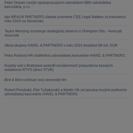
Peter Oravec novým spolupracujúcim advokátom BBH advokátska
kancelária, s.r.o.
bpv BRAUN PARTNERS získala ocenenie CEE Legal Matters za transakciu
roka 2024 na Slovensku
Taylor Wessing oznamuje strategickú alianciu s Orsingher Ortu - Avvocati
Associati
Obrat skupiny HAVEL & PARTNERS v roku 2024 dosiahol 68 mil. EUR
Petra Rudová HR riaditeľkou advokátskej kancelárie HAVEL & PARTNERS
Krajský súd v Bratislave potvrdil nezákonnosť prepustenia bývalých
redaktorov RTVS (dnes STVR)
Bird & Bird rozširuje svoj slovenský tím
Robert Porubský, Petr Tušakovský a Martin Vlk od januára novými partnermi
advokátskej kancelárie HAVEL & PARTNERS