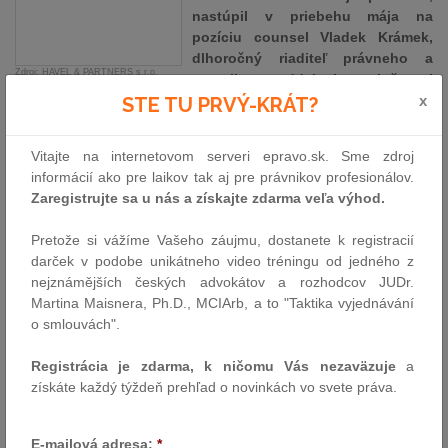
nastúpil v priebehu mája na
pozíciu counsel Vladek Krámek,
dlhoročný riaditeľ právneho a
Zdroj: HAVEL & PARTNERS s.r.o.
compliance oddelenia spoločnosti
Fincentrum a člen jej
x
STE TU PRVÝ-KRÁT?
predstavenstva.
Vitajte na internetovom serveri epravo.sk. Sme zdroj
„Vladek je výraznou posilou nášho tímu zameraného na
informácií ako pre laikov tak aj pre právnikov profesionálov.
poradenstvo privátnym klientom. Tých máme celkom okolo 250 a
Zaregistrujte sa u nás a získajte zdarma veľa výhod.
patria medzi nich najvýznamnejší českí a slovenskí podnikatelia,
vlastníci rodinných firiem, vrcholoví manažéri a významné
Pretože si vážíme Vašeho záujmu, dostanete k registracií
osobnosti verejného života, vrátane umelcov a špičkových
darček v podobe unikátneho video tréningu od jedného z
športovcov. Naše služby šité na mieru využíva i cca tretina
nejznámějších českých advokátov a rozhodcov JUDr.
najbohatších Čechov a Slovákov a ich rodinní príslušníci.
Martina Maisnera, Ph.D., MCIArb, a to "Taktika vyjednávání
Vzhľadom na to, že počet týchto najbohatších klientov v
o smlouvách".
posledných rokoch neustále rastie, posilňujeme priebežne i náš
právno-daňový tím, ktorý momentálne tvorí viac ako 20 senior
Registrácia je zdarma, k ničomu Vás nezaväzuje
a
právnikov. Vladek sa taktiež zapojí do projektov ďalšieho z našich
získáte každý týždeň prehľad o novinkách vo svete práva.
najväčších a najskúsenejších tímov - poradenskej skupiny pre
oblasť bankovníctva a financií,“
hovorí k nástupu nového kolegu
riadiaci partner kancelárie Jaroslav Havel.
E-mailová adresa:
*