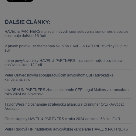
ĎALŠIE ČLÁNKY:
HAVEL & PARTNERS má troch nových counselov a na seniornejšie pozície
postupuje ďalších 16 ľudí
V prvom polroku zaznamenala skupina HAVEL & PARTNERS tržby 30,6 mil.
eur
Letné povyšovanie v HAVEL & PARTNERS – na seniornejšie pozície sa
posúva celkom 12 ľudí
Peter Oravec novým spolupracujúcim advokátom BBH advokátska
kancelária, s.r.o.
bpv BRAUN PARTNERS získala ocenenie CEE Legal Matters za transakciu
roka 2024 na Slovensku
Taylor Wessing oznamuje strategickú alianciu s Orsingher Ortu - Avvocati
Associati
Obrat skupiny HAVEL & PARTNERS v roku 2024 dosiahol 68 mil. EUR
Petra Rudová HR riaditeľkou advokátskej kancelárie HAVEL & PARTNERS