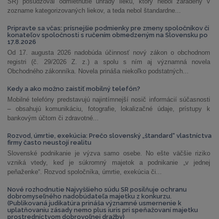
SR) posudzoval odmietnutie úhrady lieku, ktorý nebol zaradený v
zozname kategorizovaných liekov, a teda nebol štandardne...
Pripravte sa včas: prísnejšie podmienky pre zmeny spoločníkov či
konateľov spoločnosti s ručením obmedzeným na Slovensku po
17.8.2026
Od 17. augusta 2026 nadobúda účinnosť nový zákon o obchodnom
registri (č. 29/2026 Z. z.) a spolu s ním aj významná novela
Obchodného zákonníka. Novela prináša niekoľko podstatných...
Kedy a ako možno zaistiť mobilný telefón?
Mobilné telefóny predstavujú najintímnejší nosič informácií súčasnosti
– obsahujú komunikáciu, fotografie, lokalizačné údaje, prístupy k
bankovým účtom či zdravotné...
Rozvod, úmrtie, exekúcia: Prečo slovenský „štandard“ vlastníctva
firmy často neustojí realitu
Slovenské podnikanie je výzva samo osebe. No ešte väčšie riziko
vzniká vtedy, keď je súkromný majetok a podnikanie „v jednej
peňaženke“. Rozvod spoločníka, úmrtie, exekúcia či...
Nové rozhodnutie Najvyššieho súdu SR posilňuje ochranu
dobromyseľného nadobúdateľa majetku z konkurzu.
(Publikovaná judikatúra prináša významné usmernenie k
uplatňovaniu zásady nemo plus iuris pri speňažovaní majetku
prostredníctvom dobrovoľnej dražby)