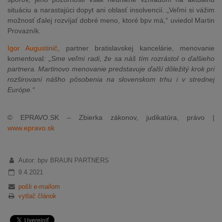
situáciu a narastajúci dopyt ani oblasť insolvencií. „Veľmi si vážim
možnosť ďalej rozvíjať dobré meno, ktoré bpv má,“ uviedol Martin
Provazník.
Igor Augustinič
, partner bratislavskej kancelárie, menovanie
komentoval
: „Sme veľmi radi, že sa náš tím rozrástol o ďalšieho
partnera. Martinovo menovanie predstavuje ďalší dôležitý krok pri
rozširovaní nášho pôsobenia na slovenskom trhu i v strednej
Európe.“
© EPRAVO.SK – Zbierka zákonov, judikatúra, právo |
www.epravo.sk
Autor: bpv BRAUN PARTNERS
9.4.2021
pošli e-mailom
vytlač článok