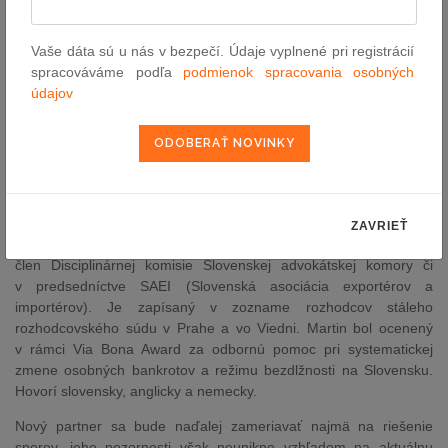
Martin Provazník
je advokátom od roku 2008 a vo svojej praxi sa
Vaše dáta sú u nás v bezpečí. Údaje vyplnené pri registrácií
zameriava na riešenie sporov, insolvencie, korporátne právo,
spracováváme podľa
podmienok spracovania osobných
zmluvné právo a IP/IT. Pred nástupom do bpv bol partnerom
údajov
v advokátskej kancelárii bnt attorneys in CEE, kde viedol prax v
oblasti riešenia sporov. Zastupuje široké spektrum klientov od
fyzických osôb až po nadnárodné korporácie.
Popri praktických právnych skúsenostiach je činný aj v publikačnej
sfére, kde pravidelne prispieva do slovenských médií. Je členom
INSOL Europe, VIAC (Vienna International Arbitral Centre) a YAAP
ZAVRIEŤ
(Young Austrian Arbitration Practitioners), zároveň pôsobí ako
člen Disciplinárnej komisie Slovenskej advokátskej komory či
v predsedníctve SAEI (Slovenská asociácia exportérov a
importérov). Je zapísaný v zozname rozhodcov stáleho
rozhodcovského súdu v Prahe a vo Viedni. Martin bol ocenený
v rámci Via Bona Award za odbornú pomoc pri systematickej
zmene osobných bankrotov a režimu bezdlžnosti na Slovensku.
Hovorí slovensky, anglicky a nemecky.
Nový partner sa bude naďalej zameriavať najmä na riešenie
sporov, jeho pozornosti však neunikne vzhľadom na aktuálnu