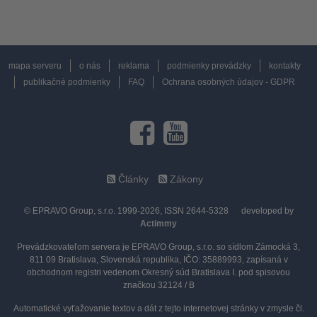
mapa serveru
o nás
reklama
podmienky prevádzky
kontakty
publikačné podmienky
FAQ
Ochrana osobných údajov - GDPR
Články
Zákony
© EPRAVO Group, s.r.o. 1999-2026, ISSN 2644-5328
developed by
Actimmy
Prevádzkovateľom servera je EPRAVO Group, s.r.o. so sídlom Zámocká 3,
811 09 Bratislava, Slovenská republika, IČO: 35889993, zapísaná v
obchodnom registri vedenom Okresný súd Bratislava I. pod spisovou
značkou 32124 / B
Automatické vyťažovanie textov a dát z tejto internetovej stránky v zmysle čl.