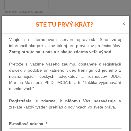
Zdroj: bpv BRAUN PARTNERS
„Martin Provazník je skvelý advokát a ja som veľmi rád, že ho
x
STE TU PRVÝ-KRÁT?
môžeme medzi nami privítať. Rozšírenie okruhu partnerov je
symbolom kontinuálneho úspešného rastu našej advokátskej
Vitajte na internetovom serveri epravo.sk. Sme zdroj
kancelárie a jej rešpektovaného postavenia, čo nás pochopiteľne
informácií ako pre laikov tak aj pre právnikov profesionálov.
teší,“
uviedol
Arthur Braun
, managing partner bpv.
Zaregistrujte sa u nás a získajte zdarma veľa výhod.
Pretože si vážíme Vašeho záujmu, dostanete k registracií
darček v podobe unikátneho video tréningu od jedného z
nejznámějších českých advokátov a rozhodcov JUDr.
Martina Maisnera, Ph.D., MCIArb, a to "Taktika vyjednávání
o smlouvách".
Registrácia je zdarma, k ničomu Vás nezaväzuje
a
získáte každý týždeň prehľad o novinkách vo svete práva.
E-mailová adresa:
*