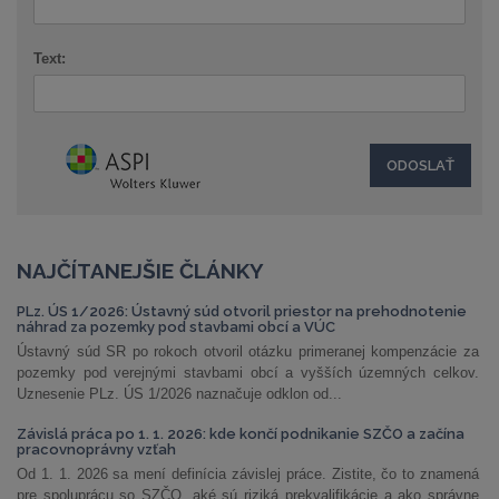
Text:
NAJČÍTANEJŠIE ČLÁNKY
PLz. ÚS 1/2026: Ústavný súd otvoril priestor na prehodnotenie
náhrad za pozemky pod stavbami obcí a VÚC
Ústavný súd SR po rokoch otvoril otázku primeranej kompenzácie za
pozemky pod verejnými stavbami obcí a vyšších územných celkov.
Uznesenie PLz. ÚS 1/2026 naznačuje odklon od...
Závislá práca po 1. 1. 2026: kde končí podnikanie SZČO a začína
pracovnoprávny vzťah
Od 1. 1. 2026 sa mení definícia závislej práce. Zistite, čo to znamená
pre spoluprácu so SZČO, aké sú riziká prekvalifikácie a ako správne