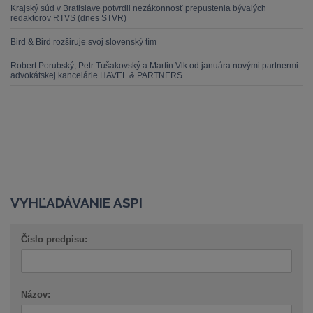
Krajský súd v Bratislave potvrdil nezákonnosť prepustenia bývalých
redaktorov RTVS (dnes STVR)
Bird & Bird rozširuje svoj slovenský tím
Robert Porubský, Petr Tušakovský a Martin Vlk od januára novými partnermi
advokátskej kancelárie HAVEL & PARTNERS
VYHĽADÁVANIE ASPI
Číslo predpisu:
Názov: