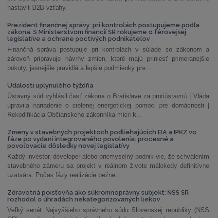
nastaviť B2B vzťahy.
Prezident finančnej správy: pri kontrolách postupujeme podľa
zákona. S Ministerstvom financií SR rokujeme o férovejšej
legislatíve a ochrane poctivých podnikateľov
Finančná správa postupuje pri kontrolách v súlade so zákonom a
zároveň pripravuje návrhy zmien, ktoré majú priniesť primeranejšie
pokuty, jasnejšie pravidlá a lepšie podmienky pre...
Udalosti uplynulého týždňa
Ústavný súd vyhlásil časť zákona o Bratislave za protiústavnú | Vláda
upravila nariadenie o cielenej energetickej pomoci pre domácnosti |
Rekodifikácia Občianskeho zákonníka mieri k...
Zmeny v stavebných projektoch podliehajúcich EIA a IPKZ vo
fáze po vydaní integrovaného povolenia: procesné a
povoľovacie dôsledky novej legislatívy
Každý investor, developer alebo priemyselný podnik vie, že schválením
stavebného zámeru sa projekt v reálnom živote málokedy definitívne
uzatvára. Počas fázy realizácie bežne...
Zdravotná poisťovňa ako súkromnoprávny subjekt: NSS SR
rozhodol o úhradách nekategorizovaných liekov
Veľký senát Najvyššieho správneho súdu Slovenskej republiky (NSS