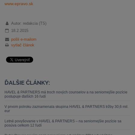
www.epravo.sk
Autor: redakcia (TS)
18.2.2015
pošli e-mailom
vytlač článok
ĎALŠIE ČLÁNKY:
HAVEL & PARTNERS má troch nových counselov a na seniornejšie pozície
postupuje ďalších 16 ľudí
V prvom polroku zaznamenala skupina HAVEL & PARTNERS tržby 30,6 mil.
eur
Letné povyšovanie v HAVEL & PARTNERS – na seniornejšie pozície sa
posúva celkom 12 ľudí