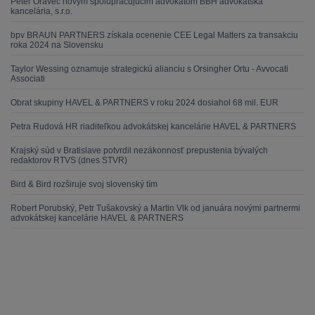
Peter Oravec novým spolupracujúcim advokátom BBH advokátska
kancelária, s.r.o.
bpv BRAUN PARTNERS získala ocenenie CEE Legal Matters za transakciu
roka 2024 na Slovensku
Taylor Wessing oznamuje strategickú alianciu s Orsingher Ortu - Avvocati
Associati
Obrat skupiny HAVEL & PARTNERS v roku 2024 dosiahol 68 mil. EUR
Petra Rudová HR riaditeľkou advokátskej kancelárie HAVEL & PARTNERS
Krajský súd v Bratislave potvrdil nezákonnosť prepustenia bývalých
redaktorov RTVS (dnes STVR)
Bird & Bird rozširuje svoj slovenský tím
Robert Porubský, Petr Tušakovský a Martin Vlk od januára novými partnermi
advokátskej kancelárie HAVEL & PARTNERS