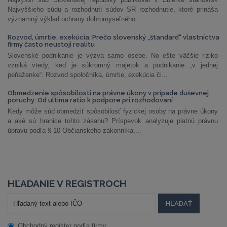
Najvyššieho súdu a rozhodnutí súdov SR rozhodnutie, ktoré prináša
významný výklad ochrany dobromyseľného...
Rozvod, úmrtie, exekúcia: Prečo slovenský „štandard“ vlastníctva
firmy často neustojí realitu
Slovenské podnikanie je výzva samo osebe. No ešte väčšie riziko
vzniká vtedy, keď je súkromný majetok a podnikanie „v jednej
peňaženke“. Rozvod spoločníka, úmrtie, exekúcia či...
Obmedzenie spôsobilosti na právne úkony v prípade duševnej
poruchy: Od ultima ratio k podpore pri rozhodovaní
Kedy môže súd obmedziť spôsobilosť fyzickej osoby na právne úkony
a aké sú hranice tohto zásahu? Príspevok analyzuje platnú právnu
úpravu podľa § 10 Občianskeho zákonníka,...
HĽADANIE V REGISTROCH
Obchodný register podľa firmy