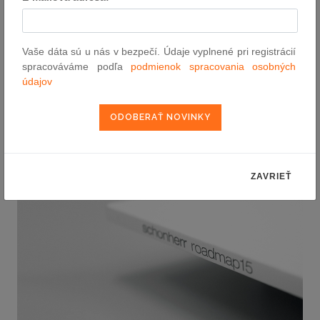
spôsobom oslobodeným od predsudku, bez postranných úmyslov
a otvorene. Takýto nepredpojatý prístup je aj kľúčom k
vykonávaniu advokácie. Krása sa vyjadruje teda nielen v umení
Vaše dáta sú u nás v bezpečí. Údaje vyplnené pri registrácií
ale aj v iných aspektoch sociálneho a profesionálneho života
“,
spracováváme podľa
podmienok spracovania osobných
hovorí iniciátor roadmapu Kucsko pri vysvetľovaní výberu
údajov
tohtoročnej témy.
ZAVRIEŤ