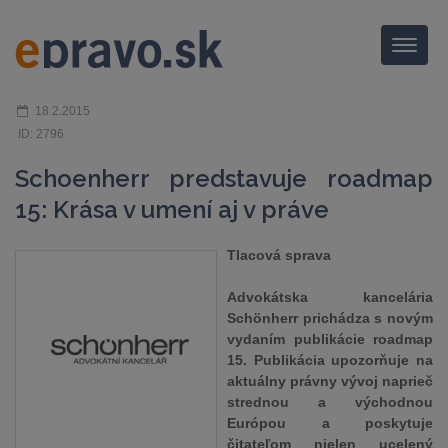
Menu
18.2.2015
ID: 2796
Schoenherr predstavuje roadmap
15: Krása v umení aj v práve
Tlacová sprava
Advokátska kancelária
Schönherr prichádza s novým
vydaním publikácie roadmap
15. Publikácia upozorňuje na
aktuálny právny vývoj naprieč
strednou a východnou
Európou a poskytuje
čitateľom nielen ucelený