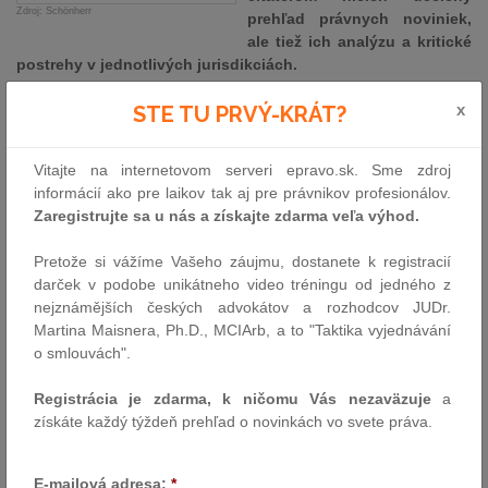
Zdroj: Schönherr
prehľad právnych noviniek,
ale tiež ich analýzu a kritické
postrehy v jednotlivých jurisdikciách.
x
Limitovaná tlačená edícia roadmap15 obsahuje 50 článkov
STE TU PRVÝ-KRÁT?
pokrývajúcich 12 oblastí praxe, ktorých autori pochádzajú z
kancelárií vo Viedni, Bruseli, Istanbulu a z regiónu strednej a
Vitajte na internetovom serveri epravo.sk. Sme zdroj
východnej Európy.
informácií ako pre laikov tak aj pre právnikov profesionálov.
Zaregistrujte sa u nás a získajte zdarma veľa výhod.
Online verzia roadmap15, ponúka ďalších 50 článkov a obsahuje
zároveň všetky články nie len v anglickom jazyku ale aj v
Pretože si vážíme Vašeho záujmu, dostanete k registracií
materskom jazyku autora článku. Online verzia je dostupná >>>
darček v podobe unikátneho video tréningu od jedného z
tu
.
nejznámějších českých advokátov a rozhodcov JUDr.
Odrážajúc iniciatívu partnera Schoenherr Guida Kucska, každý
Martina Maisnera, Ph.D., MCIArb, a to "Taktika vyjednávání
rok je vybraný nový umelec, aby vylepšil dizajn a ilustrácie edície
o smlouvách".
roadmap. Umelecký koncept tohtoročného roadmapu bol
poskytnutý Leom Zoggmayerom, známym rakúskym umelcom,
Registrácia je zdarma, k ničomu Vás nezaväzuje
a
ktorý aplikoval minimalizmus na
Krásu
, ktorá je centrálnou témou
získáte každý týždeň prehľad o novinkách vo svete práva.
roadmapu15.
„V Zogmayerovej definícii pojmu Krása, je zahrnuté pozeranie sa
E-mailová adresa:
*