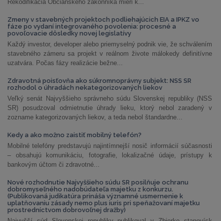
Rekodifikácia Občianskeho zákonníka mieri k...
Zmeny v stavebných projektoch podliehajúcich EIA a IPKZ vo
fáze po vydaní integrovaného povolenia: procesné a
povoľovacie dôsledky novej legislatívy
Každý investor, developer alebo priemyselný podnik vie, že schválením
stavebného zámeru sa projekt v reálnom živote málokedy definitívne
uzatvára. Počas fázy realizácie bežne...
Zdravotná poisťovňa ako súkromnoprávny subjekt: NSS SR
rozhodol o úhradách nekategorizovaných liekov
Veľký senát Najvyššieho správneho súdu Slovenskej republiky (NSS
SR) posudzoval odmietnutie úhrady lieku, ktorý nebol zaradený v
zozname kategorizovaných liekov, a teda nebol štandardne...
Kedy a ako možno zaistiť mobilný telefón?
Mobilné telefóny predstavujú najintímnejší nosič informácií súčasnosti
– obsahujú komunikáciu, fotografie, lokalizačné údaje, prístupy k
bankovým účtom či zdravotné...
Nové rozhodnutie Najvyššieho súdu SR posilňuje ochranu
dobromyseľného nadobúdateľa majetku z konkurzu.
(Publikovaná judikatúra prináša významné usmernenie k
uplatňovaniu zásady nemo plus iuris pri speňažovaní majetku
prostredníctvom dobrovoľnej dražby)
Najvyšší súd Slovenskej republiky publikoval v Zbierke stanovísk