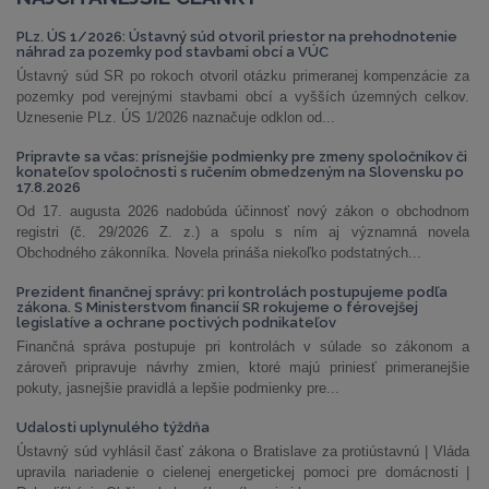
PLz. ÚS 1/2026: Ústavný súd otvoril priestor na prehodnotenie
náhrad za pozemky pod stavbami obcí a VÚC
Ústavný súd SR po rokoch otvoril otázku primeranej kompenzácie za
pozemky pod verejnými stavbami obcí a vyšších územných celkov.
Uznesenie PLz. ÚS 1/2026 naznačuje odklon od...
Pripravte sa včas: prísnejšie podmienky pre zmeny spoločníkov či
konateľov spoločnosti s ručením obmedzeným na Slovensku po
17.8.2026
Od 17. augusta 2026 nadobúda účinnosť nový zákon o obchodnom
registri (č. 29/2026 Z. z.) a spolu s ním aj významná novela
Obchodného zákonníka. Novela prináša niekoľko podstatných...
Prezident finančnej správy: pri kontrolách postupujeme podľa
zákona. S Ministerstvom financií SR rokujeme o férovejšej
legislatíve a ochrane poctivých podnikateľov
Finančná správa postupuje pri kontrolách v súlade so zákonom a
zároveň pripravuje návrhy zmien, ktoré majú priniesť primeranejšie
pokuty, jasnejšie pravidlá a lepšie podmienky pre...
Udalosti uplynulého týždňa
Ústavný súd vyhlásil časť zákona o Bratislave za protiústavnú | Vláda
upravila nariadenie o cielenej energetickej pomoci pre domácnosti |