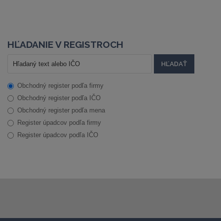
HĽADANIE V REGISTROCH
Obchodný register podľa firmy
Obchodný register podľa IČO
Obchodný register podľa mena
Register úpadcov podľa firmy
Register úpadcov podľa IČO