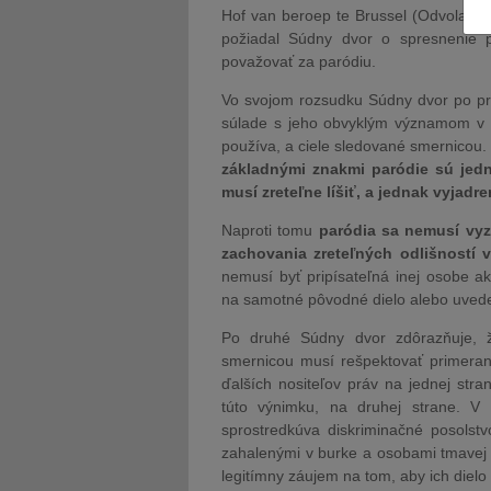
Hof van beroep te Brussel (Odvolací s
požiadal Súdny dvor o spresnenie 
považovať za paródiu.
Vo svojom rozsudku Súdny dvor po prv
súlade s jeho obvyklým významom v b
používa, a ciele sledované smernicou. 
základnými znakmi paródie sú jedn
musí zreteľne líšiť, a jednak vyja
Naproti tomu
paródia sa nemusí vy
zachovania zreteľných odlišnost
nemusí byť pripísateľná inej osobe 
na samotné pôvodné dielo alebo uvede
Po druhé Súdny dvor zdôrazňuje, ž
smernicou musí rešpektovať primera
ďalších nositeľov práv na jednej str
túto výnimku, na druhej strane. V
sprostredkúva diskriminačné posolst
zahalenými v burke a osobami tmavej p
legitímny záujem na tom, aby ich diel