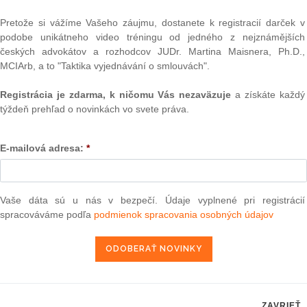
/29/ES) stanovuje, že autori majú výlučné právo udeliť
Text
nosom svojich diel. Členské štáty však môžu povoliť, aby
Pretože si vážíme Vašeho záujmu, dostanete k registracií darček v
utora, a to na účel karikatúry, paródie alebo koláže.
podobe unikátneho video tréningu od jedného z nejznámějších
českých advokátov a rozhodcov JUDr. Martina Maisnera, Ph.D.,
j strany Vlaams Belang, rozdával počas recepcie, ktorú pri
MCIArb, a to "Taktika vyjednávání o smlouvách".
ovalo mesto Gent, kalendáre na rok 2011. Na titulnej strane
ba, ktorá sa podobala kresbe zobrazenej na obale albumu
Registrácia je zdarma, k ničomu Vás nezaväzuje
a získáte každý
 en Wiske, ktorý vytvoril Willy Vandersteen v roku 1961,
týždeň prehľad o novinkách vo svete práva.
možno doslovne preložiť ako „Divoký dobrodinec“). Na
mbolická postava komiksu oblečená v bielom rúchu a
bierať mince, ktoré im rozhadzuje. Na kresbe zdobiacej
E-mailová adresa:
*
postava nahradená primátorom mesta Gent, kým osoby
enými v burke a osobami tmavej pleti.
NAJ
, ako aj ďalší držitelia práv k tomuto kreslenému komiksu
PLz. Ú
Vaše dáta sú u nás v bezpečí. Údaje vyplnené pri registrácií
na pr
enie na verejnosti porušujú ich autorské práva, podali proti
stavb
spracováváme podľa
podmienok spracovania osobných údajov
onds financujúcemu Vlaams Belang žalobu. Pred belgickými
Ústav
iedli, že sporná kresba je politická karikatúra, a teda
prime
výnimka stanovená smernicou v súvislosti s týmto druhom
verejn
a a ďalší držitelia práv sa domnievajú, že paródia musí
celkov
prejednávanej veci zjavne nie je splnené. Takisto spornej
odklon 
iskriminačné posolstvo.
Závisl
ZAVRIEŤ