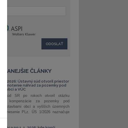
:
ČÍTANEJŠIE ČLÁNKY
S 1/2026: Ústavný súd otvoril priestor
ehodnotenie náhrad za pozemky pod
ami obcí a VÚC
ný súd SR po rokoch otvoril otázku
ranej kompenzácie za pozemky pod
ými stavbami obcí a vyšších územných
. Uznesenie PLz. ÚS 1/2026 naznačuje
od...
á práca po 1. 1. 2026: kde končí