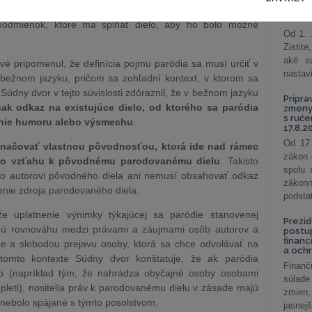
podni
úd v Bruseli), ktorý rozhoduje o veci v odvolacom konaní,
vzťah
podmienok, ktoré má spĺňať dielo, aby ho bolo možné
Od 1. 
Zistit
aké sú
é pripomenul, že definícia pojmu paródia sa musí určiť v
nastav
ežnom jazyku, pričom sa zohľadní kontext, v ktorom sa
Súdny dvor v tejto súvislosti zdôraznil, že v bežnom jazyku
Pripra
ak odkaz na existujúce dielo, od ktorého sa paródia
zmeny 
s ruč
drenie humoru alebo výsmechu
.
17.8.2
Od 17.
značovať vlastnou pôvodnosťou, ktorá ide nad rámec
zákon 
í vo vzťahu k pôvodnému parodovanému dielu
. Takisto
spolu
ako autorovi pôvodného diela ani nemusí obsahovať odkaz
záko
nie zdroja parodovaného diela.
podsta
e uplatnenie výnimky týkajúcej sa paródie stanovenej
Prezid
nú rovnováhu medzi právami a záujmami osôb autorov a
postu
financ
ane a slobodou prejavu osoby, ktorá sa chce odvolávať na
a och
 tomto kontexte Súdny dvor konštatuje, že ak paródia
Finanč
vo (napríklad tým, že nahrádza obyčajné osoby osobami
súlade
leti), nositelia práv k parodovanému dielu v zásade majú
zmien,
o nebolo spájané s týmto posolstvom.
jasnejš