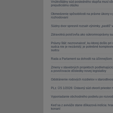
Vnútroštátny súd posledného stupňa musí vž
prejudiciálnu otázku
Obmedzenie spôsobilosti na právne úkony v p
rozhodovaní
Súdny dvor spresnil rozsah výnimky „pastiš“
Zdravotná poisťovňa ako súkromnoprávny su
Právny štát: nezrovnalosť, ku ktorej došlo pr
sudca nie je nezávislý; je potrebné komplex
sudcu
Rada a Parlament sa dohodli na účinnejšom 
Zmeny v stavebných projektoch podliehajúcic
a povoľovacie dôsledky novej legislatívy
Odstránenie rodových rozdielov v starostlivos
PLz. ÚS 1/2026: Ústavný súd otvoril priesto
Vyporiadanie obchodného podielu po rozvo
Keď sa z aviváže stane dôkazová indícia: hr
konaní