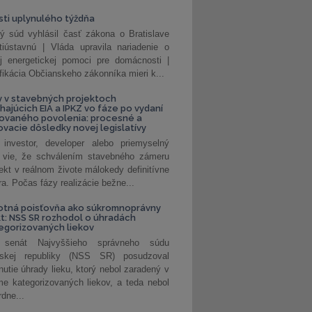
ti uplynulého týždňa
ý súd vyhlásil časť zákona o Bratislave
tiústavnú | Vláda upravila nariadenie o
ej energetickej pomoci pre domácnosti |
fikácia Občianskeho zákonníka mieri k...
 v stavebných projektoch
hajúcich EIA a IPKZ vo fáze po vydaní
rovaného povolenia: procesné a
vacie dôsledky novej legislatívy
investor, developer alebo priemyselný
 vie, že schválením stavebného zámeru
jekt v reálnom živote málokedy definitívne
a. Počas fázy realizácie bežne...
otná poisťovňa ako súkromnoprávny
t: NSS SR rozhodol o úhradách
egorizovaných liekov
 senát Najvyššieho správneho súdu
nskej republiky (NSS SR) posudzoval
nutie úhrady lieku, ktorý nebol zaradený v
e kategorizovaných liekov, a teda nebol
dne...