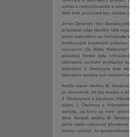
Smernica o autorských právach (2001
súhlas s rozmnožovaním a verejným pre
dielo bolo používané bez súhlasu jeho a
Johan Deckmyn, člen flámskej politicke
príležitosti osláv Nového roka organiz
týchto kalendárov sa nachádzala kres
komiksových kreslených príbehov Suske
nazvanom „De Wilde Weldoener“ (čo 
pôvodnej kresbe bola zobrazená sy
obklopená osobami snažiacimi sa poz
kalendáre J. Deckmyna bola táto 
zbierajúce peniaze boli osobami zahal
Keďže viacerí dedičia W. Vandersteena
sa domnievali, že táto kresba a jej šír
J. Deckmynovi a združeniu Vrijheidsf
súdmi J. Deckmyn a Vrijheidsfonds uv
paródia, na ktorú sa musí uplatniť 
diela. Naopak dedičia W. Vandersteen
sama osebe vykazovať pôvodnosť, čo v 
kresbe vytýkajú, že sprostredkováva d