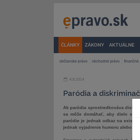
ČLÁNKY
ZÁKONY
AKTUÁLNE
občianske právo
obchodné právo
finančné
4.9.2014
Paródia a diskrimina
Ak paródia sprostredkováva diskri
sa môže domáhať, aby dielo s tý
paródie je jednak odkaz na existujú
jednak vyjadrenie humoru alebo vý