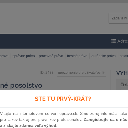
Adre
 právo
správne právo
pracovné právo
trestné právo
európske právo
osta
VYH
ID: 2488
upozornenie pre užívateľov
čné posolstvo
Čísl
STE TU PRVÝ-KRÁT?
minačné posolstvo, nositeľ práv k parodovanému dielu
mto posolstvom nebolo spájané. Základnými znakmi
Náz
ce dielo, od ktorého sa paródia musí zreteľne líšiť, a
Vitajte na internetovom serveri epravo.sk. Sme zdroj informácií ako
smechu.
pre laikov tak aj pre právnikov profesionálov.
Zaregistrujte sa u nás
a získajte zdarma veľa výhod.