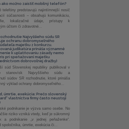
 ako možno zaistiť mobilný telefón?
é telefóny predstavujú najintímnejší nosič
ácií súčasnosti – obsahujú komunikáciu,
rafie, lokalizačné údaje, prístupy k
ým účtom či zdravotné...
ozhodnutie Najvyššieho súdu SR
ňuje ochranu dobromyseľného
údateľa majetku z konkurzu.
kovaná judikatúra prináša významné
nenie k uplatňovaniu zásady nemo
uris pri speňažovaní majetku
edníctvom dobrovoľnej dražby)
ší súd Slovenskej republiky publikoval v
ke stanovísk Najvyššieho súdu a
nutí súdov SR rozhodnutie, ktoré prináša
ný výklad ochrany dobromyseľného...
, úmrtie, exekúcia: Prečo slovenský
ard“ vlastníctva firmy často neustojí
u
ské podnikanie je výzva samo osebe. No
äčšie riziko vzniká vtedy, keď je súkromný
k a podnikanie „v jednej peňaženke“.
spoločníka, úmrtie, exekúcia či...