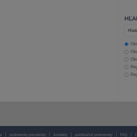
HĽA
Obc
Obc
Obc
Reg
Reg
a
podmienky prevádzky
kontakty
publikačné podmienky
FAQ
O