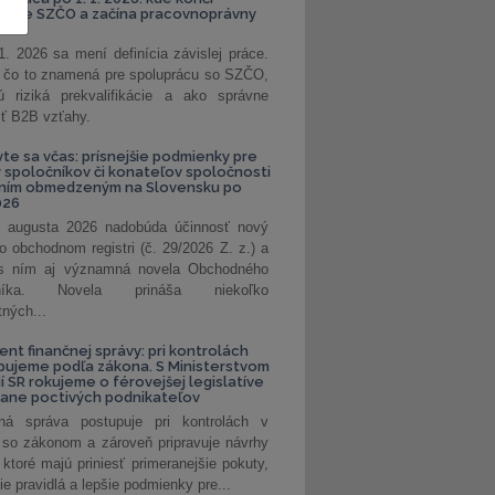
kanie SZČO a začína pracovnoprávny
1. 2026 sa mení definícia závislej práce.
e, čo to znamená pre spoluprácu so SZČO,
 riziká prekvalifikácie a ako správne
iť B2B vzťahy.
vte sa včas: prísnejšie podmienky pre
spoločníkov či konateľov spoločnosti
ením obmedzeným na Slovensku po
026
 augusta 2026 nadobúda účinnosť nový
o obchodnom registri (č. 29/2026 Z. z.) a
 s ním aj významná novela Obchodného
nníka. Novela prináša niekoľko
tných...
ent finančnej správy: pri kontrolách
pujeme podľa zákona. S Ministerstvom
ií SR rokujeme o férovejšej legislatíve
rane poctivých podnikateľov
ná správa postupuje pri kontrolách v
 so zákonom a zároveň pripravuje návrhy
 ktoré majú priniesť primeranejšie pokuty,
ie pravidlá a lepšie podmienky pre...