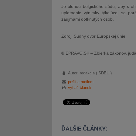
Je úlohou belgického súdu, aby s ohľ
uplatnenie výnimky týkajúcej sa par
záujmami dotknutých osôb.
Zdroj: Súdny dvor Európskej únie
© EPRAVO.SK – Zbierka zákonov, judik
Autor: redakcia ( SDEU )
pošli e-mailom
vytlač článok
ĎALŠIE ČLÁNKY: