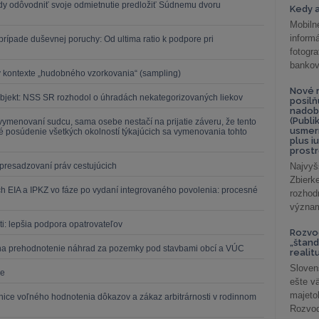
dy odôvodniť svoje odmietnutie predložiť Súdnemu dvoru
Kedy a
Mobiln
inform
rípade duševnej poruchy: Od ultima ratio k podpore pri
fotog
bankov
 v kontexte „hudobného vzorkovania“ (sampling)
Nové r
bjekt: NSS SR rozhodol o úhradách nekategorizovaných liekov
posil
nadob
(Publi
i vymenovaní sudcu, sama osebe nestačí na prijatie záveru, že tento
usmer
né posúdenie všetkých okolností týkajúcich sa vymenovania tohto
plus i
prostr
presadzovaní práv cestujúcich
Najvyš
Zbier
h EIA a IPKZ vo fáze po vydaní integrovaného povolenia: procesné
rozhod
význam
ti: lepšia podpora opatrovateľov
Rozvod
„štand
r na prehodnotenie náhrad za pozemky pod stavbami obcí a VÚC
realit
Sloven
de
ešte v
majeto
anice voľného hodnotenia dôkazov a zákaz arbitrárnosti v rodinnom
Rozvod 