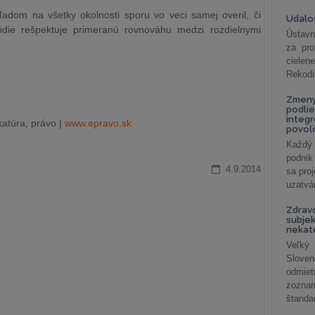
adom na všetky okolnosti sporu vo veci samej overil, či
Udalos
ódie rešpektuje primeranú rovnováhu medzi rozdielnymi
Ústavn
za pro
cielen
Rekodi
Zmeny
podlie
integ
atúra, právo |
www.epravo.sk
povoľo
Každý 
podnik
4.9.2014
sa pro
uzatvár
Zdrav
subjek
nekat
Veľký
Slove
odmiet
zoznam
štandar