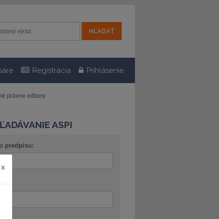
sáre
Registrácia
Prihlásenie
tné právne odbory
ĽADÁVANIE ASPI
o predpisu:
x
ov: