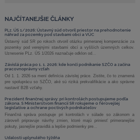
NAJČÍTANEJŠIE ČLÁNKY
PLz. ÚS 1/2026: Ústavný súd otvoril priestor na prehodnotenie
náhrad za pozemky pod stavbami obcí a VÚC
Ústavný súd SR po rokoch otvoril otázku primeranej kompenzácie za
pozemky pod verejnými stavbami obcí a vyšších územných celkov.
Uznesenie PLz. ÚS 1/2026 naznačuje odklon od...
Závislá práca po 1. 1. 2026: kde končí podnikanie SZČO a začína
pracovnoprávny vzťah
Od 1. 1. 2026 sa mení definícia závislej práce. Zistite, čo to znamená
pre spoluprácu so SZČO, aké sú riziká prekvalifikácie a ako správne
nastaviť B2B vzťahy.
Prezident finančnej správy: pri kontrolách postupujeme podľa
zákona. S Ministerstvom financií SR rokujeme o férovejšej
legislatíve a ochrane poctivých podnikateľov
Finančná správa postupuje pri kontrolách v súlade so zákonom a
zároveň pripravuje návrhy zmien, ktoré majú priniesť primeranejšie
pokuty, jasnejšie pravidlá a lepšie podmienky pre...
Udalosti uplynulého týždňa