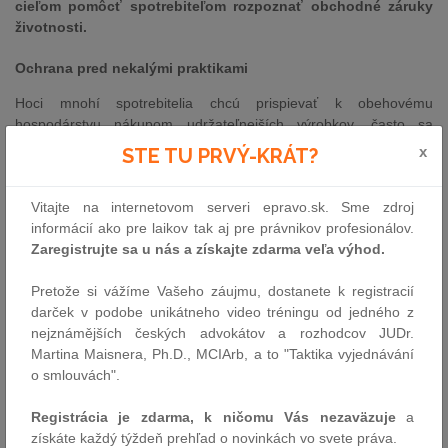
cieľom pomôcť spotrebiteľom rozpoznať obchodné záruky
životnosti.
Ochrana pred nekalými praktikami
Hoci mnohí spotrebitelia chcú prispievať k obehovému
hospodárstvu nákupom udržateľnejších výrobkov, často sa
stretávajú s nekalými obchodnými praktikami, ako sú zavádzajúce
x
STE TU PRVÝ-KRÁT?
„ekologické“ tvrdenia alebo výrobky, ktoré sa buď pokazia skôr,
než sa očakávalo, alebo ktorých oprava je príliš náročná alebo
Vitajte na internetovom serveri epravo.sk. Sme zdroj
nákladná. Na riešenie týchto problémov sa v pozícii Rady
informácií ako pre laikov tak aj pre právnikov profesionálov.
posilňuje právo spotrebiteľov na informácie, čo im umožňuje stať
Zaregistrujte sa u nás a získajte zdarma veľa výhod.
sa aktívnymi aktérmi zelenej transformácie.
Rada v schválenom mandáte na rokovania navrhuje zákaz
Pretože si vážíme Vašeho záujmu, dostanete k registracií
všeobecných tvrdení týkajúcich sa životného prostredia, ako sú
darček v podobe unikátneho video tréningu od jedného z
„šetrné k životnému prostrediu“, „ekologické“ alebo „klimaticky
nejznámějších českých advokátov a rozhodcov JUDr.
neutrálne“. Výrobcovia by už nemali možnosť propagovať svoje
Martina Maisnera, Ph.D., MCIArb, a to "Taktika vyjednávání
výrobky, postupy alebo podniky prostredníctvom takýchto
o smlouvách".
všeobecných tvrdení, ak ich nemožno podložiť verejne
prístupným systémom certifikácie.
Registrácia je zdarma, k ničomu Vás nezaväzuje
a
získáte každý týždeň prehľad o novinkách vo svete práva.
S cieľom umožniť lepšie porovnanie výrobkov a obmedziť zmätok