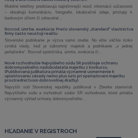
Mobilné telefóny predstavujú najintímnejší nosič informácií súčasnosti
– obsahujú komunikáciu, fotografie, lokalizačné údaje, prístupy k
bankovým účtom či zdravotné...
Rozvod, úmrtie, exekúcia: Prečo slovenský „štandard“ vlastníctva
firmy často neustojí realitu
Slovenské podnikanie je výzva samo osebe. No ešte väčšie riziko
vzniká vtedy, keď je súkromný majetok a podnikanie „v jednej
peňaženke“. Rozvod spoločníka, úmrtie, exekúcia či...
Nové rozhodnutie Najvyššieho súdu SR posilňuje ochranu
dobromyseľného nadobúdateľa majetku z konkurzu.
(Publikovaná judikatúra prináša významné usmernenie k
uplatňovaniu zásady nemo plus iuris pri speňažovaní majetku
prostredníctvom dobrovoľnej dražby)
Najvyšší súd Slovenskej republiky publikoval v Zbierke stanovísk
Najvyššieho súdu a rozhodnutí súdov SR rozhodnutie, ktoré prináša
významný výklad ochrany dobromyseľného...
HĽADANIE V REGISTROCH