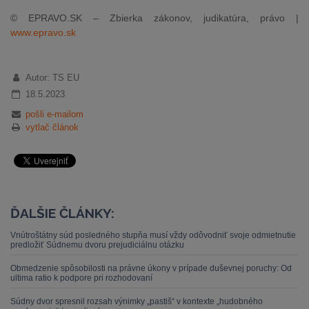
© EPRAVO.SK – Zbierka zákonov, judikatúra, právo |
www.epravo.sk
Autor: TS EU
18.5.2023
pošli e-mailom
vytlač článok
ĎALŠIE ČLÁNKY:
Vnútroštátny súd posledného stupňa musí vždy odôvodniť svoje odmietnutie
predložiť Súdnemu dvoru prejudiciálnu otázku
Obmedzenie spôsobilosti na právne úkony v prípade duševnej poruchy: Od
ultima ratio k podpore pri rozhodovaní
Súdny dvor spresnil rozsah výnimky „pastiš“ v kontexte „hudobného