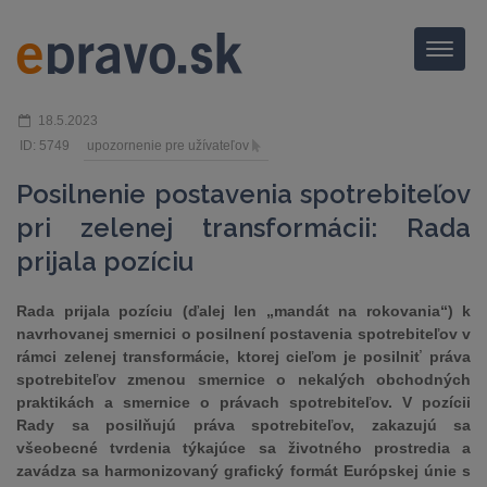
Menu
18.5.2023
ID: 5749
upozornenie pre užívateľov
Posilnenie postavenia spotrebiteľov
pri zelenej transformácii: Rada
prijala pozíciu
Rada prijala pozíciu (ďalej len „mandát na rokovania“) k
navrhovanej smernici o posilnení postavenia spotrebiteľov v
rámci zelenej transformácie, ktorej cieľom je posilniť práva
spotrebiteľov zmenou smernice o nekalých obchodných
praktikách a smernice o právach spotrebiteľov. V pozícii
Rady sa posilňujú práva spotrebiteľov, zakazujú sa
všeobecné tvrdenia týkajúce sa životného prostredia a
zavádza sa harmonizovaný grafický formát Európskej únie s