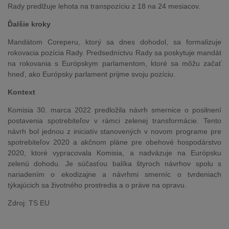
Rady predlžuje lehota na transpozíciu z 18 na 24 mesiacov.
Ďalšie kroky
Mandátom Coreperu, ktorý sa dnes dohodol, sa formalizuje
rokovacia pozícia Rady. Predsedníctvu Rady sa poskytuje mandát
na rokovania s Európskym parlamentom, ktoré sa môžu začať
hneď, ako Európsky parlament prijme svoju pozíciu.
Kontext
Komisia 30. marca 2022 predložila návrh smernice o posilnení
postavenia spotrebiteľov v rámci zelenej transformácie. Tento
návrh bol jednou z iniciatív stanovených v novom programe pre
spotrebiteľov 2020 a akčnom pláne pre obehové hospodárstvo
2020, ktoré vypracovala Komisia, a nadväzuje na Európsku
zelenú dohodu. Je súčasťou balíka štyroch návrhov spolu s
nariadením o ekodizajne a návrhmi smerníc o tvrdeniach
týkajúcich sa životného prostredia a o práve na opravu.
Zdroj: TS EU