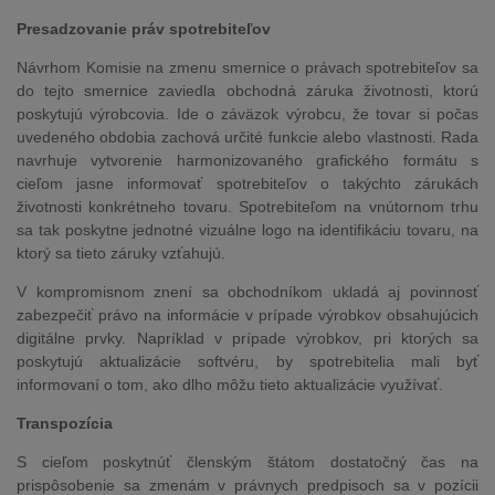
Presadzovanie práv spotrebiteľov
Návrhom Komisie na zmenu smernice o právach spotrebiteľov sa
do tejto smernice zaviedla obchodná záruka životnosti, ktorú
poskytujú výrobcovia. Ide o záväzok výrobcu, že tovar si počas
uvedeného obdobia zachová určité funkcie alebo vlastnosti. Rada
navrhuje vytvorenie harmonizovaného grafického formátu s
cieľom jasne informovať spotrebiteľov o takýchto zárukách
životnosti konkrétneho tovaru. Spotrebiteľom na vnútornom trhu
sa tak poskytne jednotné vizuálne logo na identifikáciu tovaru, na
ktorý sa tieto záruky vzťahujú.
V kompromisnom znení sa obchodníkom ukladá aj povinnosť
zabezpečiť právo na informácie v prípade výrobkov obsahujúcich
digitálne prvky. Napríklad v prípade výrobkov, pri ktorých sa
poskytujú aktualizácie softvéru, by spotrebitelia mali byť
informovaní o tom, ako dlho môžu tieto aktualizácie využívať.
Transpozícia
S cieľom poskytnúť členským štátom dostatočný čas na
prispôsobenie sa zmenám v právnych predpisoch sa v pozícii