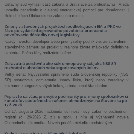
Ústavný súd vyhlásil časť zákona o Bratislave za protiústavnú | Vláda
upravila nariadenie o cielenej energetickej pomoci pre domácnosti |
Rekodifikácia Občianskeho zákonníka mieri k...
Zmeny v stavebných projektoch podliehajúcich EIA a IPKZ vo
fáze po vydaní integrovaného povolenia: procesné a
povoľovacie dôsledky novej legislatívy
Každý investor, developer alebo priemyselný podnik vie, že schválením
stavebného zámeru sa projekt v reálnom živote málokedy definitívne
uzatvára. Počas fázy realizácie bežne...
Zdravotná poisťovňa ako súkromnoprávny subjekt: NSS SR
rozhodol o úhradách nekategorizovaných liekov
Veľký senát Najvyššieho správneho súdu Slovenskej republiky (NSS
SR) posudzoval odmietnutie úhrady lieku, ktorý nebol zaradený v
zozname kategorizovaných liekov, a teda nebol štandardne...
Pripravte sa včas: prísnejšie podmienky pre zmeny spoločníkov či
konateľov spoločnosti s ručením obmedzeným na Slovensku po
17.8.2026
Od 17. augusta 2026 nadobúda účinnosť nový zákon o obchodnom
registri (č. 29/2026 Z. z.) a spolu s ním aj významná novela
Obchodného zákonníka. Novela prináša niekoľko podstatných...
Kedy a ako možno zaistiť mobilný telefón?