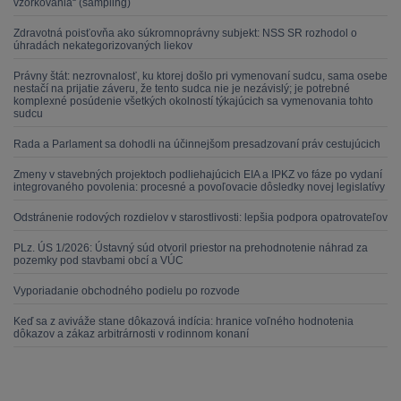
vzorkovania“ (sampling)
Zdravotná poisťovňa ako súkromnoprávny subjekt: NSS SR rozhodol o
úhradách nekategorizovaných liekov
Právny štát: nezrovnalosť, ku ktorej došlo pri vymenovaní sudcu, sama osebe
nestačí na prijatie záveru, že tento sudca nie je nezávislý; je potrebné
komplexné posúdenie všetkých okolností týkajúcich sa vymenovania tohto
sudcu
Rada a Parlament sa dohodli na účinnejšom presadzovaní práv cestujúcich
Zmeny v stavebných projektoch podliehajúcich EIA a IPKZ vo fáze po vydaní
integrovaného povolenia: procesné a povoľovacie dôsledky novej legislatívy
Odstránenie rodových rozdielov v starostlivosti: lepšia podpora opatrovateľov
PLz. ÚS 1/2026: Ústavný súd otvoril priestor na prehodnotenie náhrad za
pozemky pod stavbami obcí a VÚC
Vyporiadanie obchodného podielu po rozvode
Keď sa z aviváže stane dôkazová indícia: hranice voľného hodnotenia
dôkazov a zákaz arbitrárnosti v rodinnom konaní