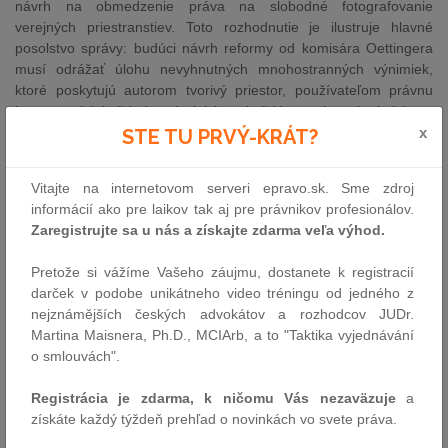
návrh na obmedzenie práva na slobodné fotografovanie
verejných priestranstiev. Toto rozhodnutie je ilustruje hlavné
posolstvo správy: budúci návrh reformy od komisára Oettingera
musí odrážať úlohu nevyhnutných mnohostranných výnimiek,
ktoré poskytujú autorom tvorivý priestor, používateľom právnu
istotu pre ich každodenné aktivity a každému prístup ku kultúre a
x
informáciám," uviedla spravodajkyňa Julia Reda (Zelení/EFA, DE).
STE TU PRVÝ-KRÁT?
Nelegislatívne uznesenie, ktoré hodnotí uplatňovanie kľúčových
Vitajte na internetovom serveri epravo.sk. Sme zdroj
aspektov autorského práva EÚ pred očakávaným legislatívnym
informácií ako pre laikov tak aj pre právnikov profesionálov.
reformným návrhom z dielne Komisie, bolo schválené pomerom
Zaregistrujte sa u nás a získajte zdarma veľa výhod.
hlasov 445 (za): 65 (proti): 32 (zdržalo sa hlasovania).
Zlepšenie cezhraničného prístupu ku kultúre a informáciám
Pretože si vážíme Vašeho záujmu, dostanete k registracií
darček v podobe unikátneho video tréningu od jedného z
Text uznesenia poukazuje na časté odopieranie prístupu k určitým
nejznámějších českých advokátov a rozhodcov JUDr.
obsahovým službám z geografických dôvodov. Parlament v tejto
Martina Maisnera, Ph.D., MCIArb, a to "Taktika vyjednávání
súvislosti zdôraznil, že praktiky geoblokovania by nemali
o smlouvách".
kultúrnym menšinám žijúcim v členských štátoch EÚ brániť v
prístupe k existujúcemu obsahu alebo službám v ich jazyku.
Registrácia je zdarma, k ničomu Vás nezaväzuje
a
Plénum tiež vyzvalo Komisiu, aby navrhla primerané riešenia
získáte každý týždeň prehľad o novinkách vo svete práva.
zamerané na lepšiu cezhraničnú dostupnosť služieb a obsahu
chráneného autorským právom.