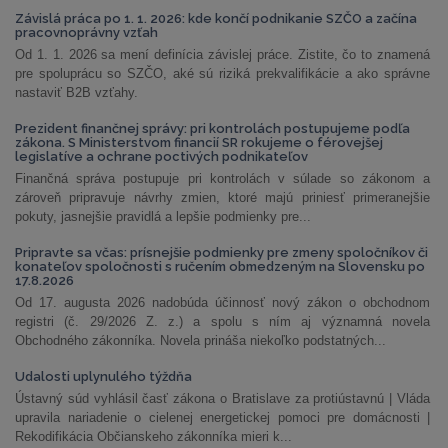
Závislá práca po 1. 1. 2026: kde končí podnikanie SZČO a začína
pracovnoprávny vzťah
Od 1. 1. 2026 sa mení definícia závislej práce. Zistite, čo to znamená
pre spoluprácu so SZČO, aké sú riziká prekvalifikácie a ako správne
nastaviť B2B vzťahy.
Prezident finančnej správy: pri kontrolách postupujeme podľa
zákona. S Ministerstvom financií SR rokujeme o férovejšej
legislatíve a ochrane poctivých podnikateľov
Finančná správa postupuje pri kontrolách v súlade so zákonom a
zároveň pripravuje návrhy zmien, ktoré majú priniesť primeranejšie
pokuty, jasnejšie pravidlá a lepšie podmienky pre...
Pripravte sa včas: prísnejšie podmienky pre zmeny spoločníkov či
konateľov spoločnosti s ručením obmedzeným na Slovensku po
17.8.2026
Od 17. augusta 2026 nadobúda účinnosť nový zákon o obchodnom
registri (č. 29/2026 Z. z.) a spolu s ním aj významná novela
Obchodného zákonníka. Novela prináša niekoľko podstatných...
Udalosti uplynulého týždňa
Ústavný súd vyhlásil časť zákona o Bratislave za protiústavnú | Vláda
upravila nariadenie o cielenej energetickej pomoci pre domácnosti |
Rekodifikácia Občianskeho zákonníka mieri k...