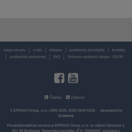
mapa serveru
o nás
reklama
podmienky prevádzky
kontakty
publikačné podmienky
FAQ
Ochrana osobných údajov - GDPR
Články
Zákony
© EPRAVO Group, s.r.o. 1999-2026, ISSN 2644-5328
developed by
Actimmy
Prevádzkovateľom servera je EPRAVO Group, s.r.o. so sídlom Zámocká 3,
811 09 Bratislava, Slovenská republika, IČO: 35889993, zapísaná v