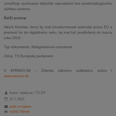
umožňuje využívanie takýchto reprodukcií bez predchádzajúceho
súhlasu autorov.
Ďalší postup
Návrh Komisie, ktorý by mal zmodernizovať autorské právo EÚ a
preniesť ho do digitálneho veku, by mal byť predložený do konca
roka 2015.
Typ dokumentu: Nelegislatívne uznesenie
Zdroj: TS Európský parlament
© EPRAVO.SK – Zbierka zákonov, judikatúra, právo |
www.epravo.sk
Autor: redakcia / TS EP
22.7.2015
pošli e-mailom
vytlač článok