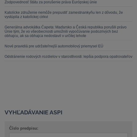
Zodpovednosť štátu za porušenie práva Európskej únie
Katolícke združenie nemôže prepustiť zamestnankyňu len z dôvodu, že
vystúpila z katolíckej cirkvi
Generálna advokátka Ćapeta: Maďarsko a Česká republika porušili právo
Únie tým, že vo všeobecnosti umožnili vypočúvanie podozrivých bez
obhajcu, ak sa obhajca nedostavil v určitej lehote
Nové pravidlá pre udržateľnejší automobilový priemysel EÚ
Odstránenie rodových rozdielov v starostlivosti: lepšia podpora opatrovateľov
VYHĽADÁVANIE ASPI
Číslo predpisu: