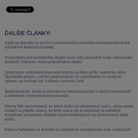
ĎALŠIE ČLÁNKY:
Rada sa dohodla na pozícii k jednoduchším pravidlám transparentnosti pre
udržateľné finančné produkty
Vnútroštátny súd posledného stupňa musí vždy odôvodniť svoje odmietnutie
predložiť Súdnemu dvoru prejudiciálnu otázku
Opakovane uzatvárané pracovné zmluvy na dobu určitú: opatrenia, ktoré
Španielsko prijalo s cieľom sankcionovať ich zneužívanie vo verejnom
sektore, sa nezdajú byť v súlade s právom Únie
Zjednodušenie: Rada sa dohodla na rokovacej pozícii s cieľom zjednodušiť
a zefektívniť environmentálne pravidlá
Právny štát: nezrovnalosť, ku ktorej došlo pri vymenovaní sudcu, sama osebe
nestačí na prijatie záveru, že tento sudca nie je nezávislý; je potrebné
komplexné posúdenie všetkých okolností týkajúcich sa vymenovania tohto
sudcu
Rada a Parlament sa dohodli na účinnejšom presadzovaní práv cestujúcich