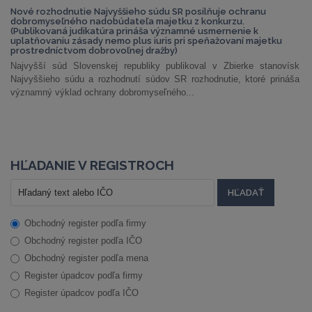
Nové rozhodnutie Najvyššieho súdu SR posilňuje ochranu
dobromyseľného nadobúdateľa majetku z konkurzu.
(Publikovaná judikatúra prináša významné usmernenie k
uplatňovaniu zásady nemo plus iuris pri speňažovaní majetku
prostredníctvom dobrovoľnej dražby)
Najvyšší súd Slovenskej republiky publikoval v Zbierke stanovísk
Najvyššieho súdu a rozhodnutí súdov SR rozhodnutie, ktoré prináša
významný výklad ochrany dobromyseľného...
HĽADANIE V REGISTROCH
Obchodný register podľa firmy
Obchodný register podľa IČO
Obchodný register podľa mena
Register úpadcov podľa firmy
Register úpadcov podľa IČO