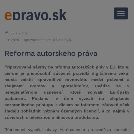
Menu
22.7.2015
ID: 2976
upozornenie pre užívateľov
Reforma autorského práva
Pripravované návrhy na reformu autorských práv v EÚ, ktorej
cieľom je prispôsobiť súčasné pravidlá digitálnemu veku,
musia zaistiť spravodlivú rovnováhu medzi právami a
záujmami tvorcov a spotrebiteľov, uvádza sa v
nelegislatívnom uznesení, ktoré schválil Európsky
parlament. Poslanci v ňom vyzvali na zlepšenie
cezhraničného prístupu k dielam na internete, zároveň však
žiadajú zohľadniť význam územných licencií, a to najmä v
súvislosti s televíznou a filmovou produkciou.
"Parlament vypočul obavy Európanov a presvedčivo zamietol