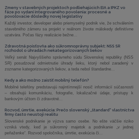
Zmeny v stavebných projektoch podliehajúcich EIA a IPKZ vo
fáze po vydaní integrovaného povolenia: procesné a
povoľovacie dôsledky novej legislatívy
Každý investor, developer alebo priemyselný podnik vie, že schválením
stavebného zámeru sa projekt v reálnom živote málokedy definitívne
uzatvára. Počas fázy realizácie bežne...
Zdravotná poisťovňa ako súkromnoprávny subjekt: NSS SR
rozhodol o úhradách nekategorizovaných liekov
Veľký senát Najvyššieho správneho súdu Slovenskej republiky (NSS
SR) posudzoval odmietnutie úhrady lieku, ktorý nebol zaradený v
zozname kategorizovaných liekov, a teda nebol štandardne...
Kedy a ako možno zaistiť mobilný telefón?
Mobilné telefóny predstavujú najintímnejší nosič informácií súčasnosti
– obsahujú komunikáciu, fotografie, lokalizačné údaje, prístupy k
bankovým účtom či zdravotné...
Rozvod, úmrtie, exekúcia: Prečo slovenský „štandard“ vlastníctva
firmy často neustojí realitu
Slovenské podnikanie je výzva samo osebe. No ešte väčšie riziko
vzniká vtedy, keď je súkromný majetok a podnikanie „v jednej
peňaženke“. Rozvod spoločníka, úmrtie, exekúcia či...