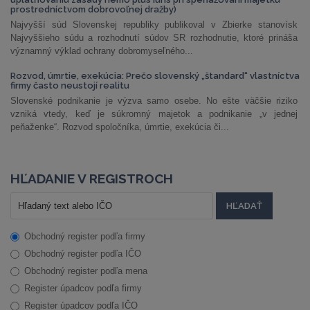
prostredníctvom dobrovoľnej dražby)
Najvyšší súd Slovenskej republiky publikoval v Zbierke stanovísk
Najvyššieho súdu a rozhodnutí súdov SR rozhodnutie, ktoré prináša
významný výklad ochrany dobromyseľného...
Rozvod, úmrtie, exekúcia: Prečo slovenský „štandard“ vlastníctva
firmy často neustojí realitu
Slovenské podnikanie je výzva samo osebe. No ešte väčšie riziko
vzniká vtedy, keď je súkromný majetok a podnikanie „v jednej
peňaženke“. Rozvod spoločníka, úmrtie, exekúcia či...
HĽADANIE V REGISTROCH
Obchodný register podľa firmy
Obchodný register podľa IČO
Obchodný register podľa mena
Register úpadcov podľa firmy
Register úpadcov podľa IČO