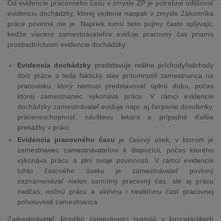
Od evidencie pracovného času v zmysle ZP je potrebné odlišovať
evidenciu dochádzky, ktorej vedenie naopak v zmysle Zákonníka
práce povinné nie je. Napriek tomu tieto pojmy často splývajú,
keďže viacero zamestnávateľov eviduje pracovný čas priamo
prostredníctvom evidencie dochádzky.
Evidencia dochádzky
predstavuje reálne príchody/odchody
do/z práce a teda faktický stav prítomnosti zamestnanca na
pracovisku, ktorý nemusí predstavovať úplnú dobu, počas
ktorej zamestnanec vykonáva prácu. V rámci evidencie
dochádzky zamestnávateľ eviduje napr. aj čerpanie dovolenky,
práceneschopnosť, návštevu lekára a prípadné ďalšie
prekážky v práci.
Evidencia pracovného času
je časový úsek, v ktorom je
zamestnanec zamestnávateľovi k dispozícii, počas ktorého
vykonáva prácu a plní svoje povinnosti. V rámci evidencie
tohto časového úseku je zamestnávateľ povinný
zaznamenávať nielen samotný pracovný čas, ale aj prácu
nadčas, nočnú prácu a aktívnu i neaktívnu časť pracovnej
pohotovosti zamestnanca.
Zamestnávateľ, ktorého zamestnanci pracujú v kancelárskych