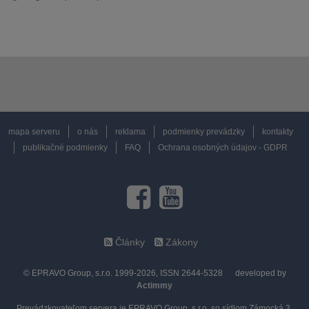
mapa serveru
o nás
reklama
podmienky prevádzky
kontakty
publikačné podmienky
FAQ
Ochrana osobných údajov - GDPR
Články
Zákony
© EPRAVO Group, s.r.o. 1999-2026, ISSN 2644-5328
developed by
Actimmy
Prevádzkovateľom servera je EPRAVO Group, s.r.o. so sídlom Zámocká 3,