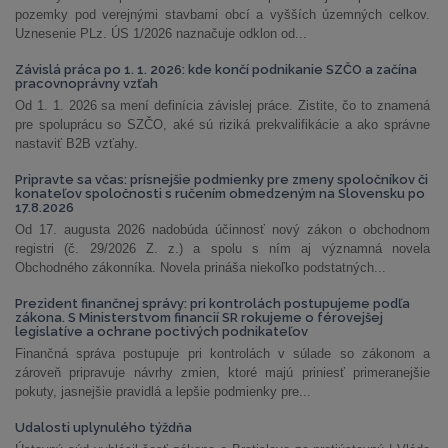
pozemky pod verejnými stavbami obcí a vyšších územných celkov.
Uznesenie PLz. ÚS 1/2026 naznačuje odklon od...
Závislá práca po 1. 1. 2026: kde končí podnikanie SZČO a začína
pracovnoprávny vzťah
Od 1. 1. 2026 sa mení definícia závislej práce. Zistite, čo to znamená
pre spoluprácu so SZČO, aké sú riziká prekvalifikácie a ako správne
nastaviť B2B vzťahy.
Pripravte sa včas: prísnejšie podmienky pre zmeny spoločníkov či
konateľov spoločnosti s ručením obmedzeným na Slovensku po
17.8.2026
Od 17. augusta 2026 nadobúda účinnosť nový zákon o obchodnom
registri (č. 29/2026 Z. z.) a spolu s ním aj významná novela
Obchodného zákonníka. Novela prináša niekoľko podstatných...
Prezident finančnej správy: pri kontrolách postupujeme podľa
zákona. S Ministerstvom financií SR rokujeme o férovejšej
legislatíve a ochrane poctivých podnikateľov
Finančná správa postupuje pri kontrolách v súlade so zákonom a
zároveň pripravuje návrhy zmien, ktoré majú priniesť primeranejšie
pokuty, jasnejšie pravidlá a lepšie podmienky pre...
Udalosti uplynulého týždňa