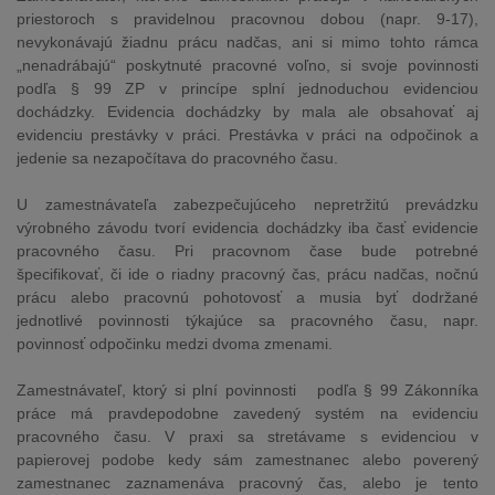
priestoroch s pravidelnou pracovnou dobou (napr. 9-17),
nevykonávajú žiadnu prácu nadčas, ani si mimo tohto rámca
„nenadrábajú“ poskytnuté pracovné voľno, si svoje povinnosti
podľa § 99 ZP v princípe splní jednoduchou evidenciou
dochádzky. Evidencia dochádzky by mala ale obsahovať aj
evidenciu prestávky v práci. Prestávka v práci na odpočinok a
jedenie sa nezapočítava do pracovného času.
U zamestnávateľa zabezpečujúceho nepretržitú prevádzku
výrobného závodu tvorí evidencia dochádzky iba časť evidencie
pracovného času. Pri pracovnom čase bude potrebné
špecifikovať, či ide o riadny pracovný čas, prácu nadčas, nočnú
prácu alebo pracovnú pohotovosť a musia byť dodržané
jednotlivé povinnosti týkajúce sa pracovného času, napr.
povinnosť odpočinku medzi dvoma zmenami.
Zamestnávateľ, ktorý si plní povinnosti podľa § 99 Zákonníka
práce má pravdepodobne zavedený systém na evidenciu
pracovného času. V praxi sa stretávame s evidenciou v
papierovej podobe kedy sám zamestnanec alebo poverený
zamestnanec zaznamenáva pracovný čas, alebo je tento