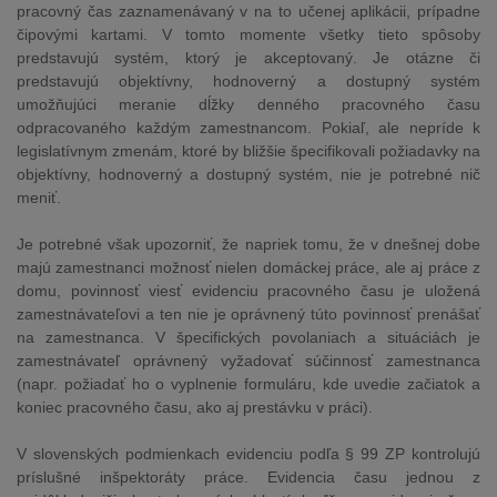
pracovný čas zaznamenávaný v na to učenej aplikácii, prípadne
čipovými kartami. V tomto momente všetky tieto spôsoby
predstavujú systém, ktorý je akceptovaný. Je otázne či
predstavujú objektívny, hodnoverný a dostupný systém
umožňujúci meranie dĺžky denného pracovného času
odpracovaného každým zamestnancom. Pokiaľ, ale nepríde k
legislatívnym zmenám, ktoré by bližšie špecifikovali požiadavky na
objektívny, hodnoverný a dostupný systém, nie je potrebné nič
meniť.
Je potrebné však upozorniť, že napriek tomu, že v dnešnej dobe
majú zamestnanci možnosť nielen domáckej práce, ale aj práce z
domu, povinnosť viesť evidenciu pracovného času je uložená
zamestnávateľovi a ten nie je oprávnený túto povinnosť prenášať
na zamestnanca. V špecifických povolaniach a situáciách je
zamestnávateľ oprávnený vyžadovať súčinnosť zamestnanca
(napr. požiadať ho o vyplnenie formuláru, kde uvedie začiatok a
koniec pracovného času, ako aj prestávku v práci).
V slovenských podmienkach evidenciu podľa § 99 ZP kontrolujú
príslušné inšpektoráty práce. Evidencia času jednou z