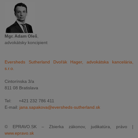
Mgr. Adam Oleš
,
advokátsky koncipient
Eversheds Sutherland Dvořák Hager, advokátska kancelária,
s.r.o.
Cintorínska 3/a
811 08 Bratislava
Tel: +421 232 786 411
E-mail:
jana.sapakova@eversheds-sutherland.sk
© EPRAVO.SK – Zbierka zákonov, judikatúra, právo |
www.epravo.sk