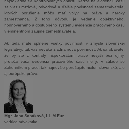
najdôkladnejšie kontrolovaných oblastí, keďže na evidenciu času
sa viažu mzdové, odvodové a ďalšie povinnosti zamestnávateľa,
ktorých porušenie môžu mať vplyv na práva a nároky
zamestnanca. Z toho dôvodu je vedenie objektívneho,
hodnoverného a dostupného systému evidencie pracovného času
v eminentnom záujme zamestnávateľa.
Ak teda máte splnené všetky povinnosti v zmysle slovenskej
legislatívy, tak vás nečaká žiadna nová povinnosť. Ak sa obávate,
že by ste z kontroly inšpektorátom práce nevyšli bez ujmy,
pretože vaša evidencia pracovného času nie je v súlade so
Zákonníkom práce, tak najnovšie porušujete nielen slovenské, ale
aj európske právo.
Mgr. Jana Sapáková, LL.M.Eur.
,
vedúca advokátka