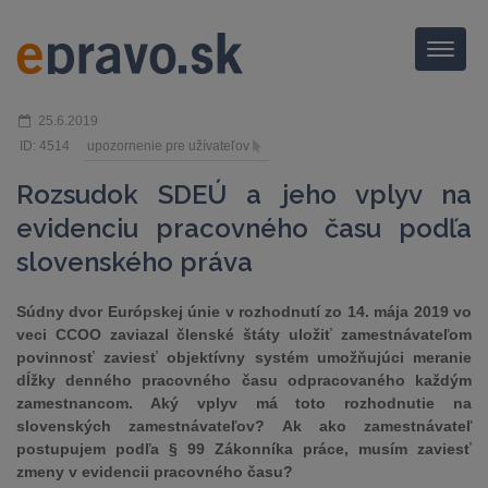
Menu
25.6.2019
ID: 4514
upozornenie pre užívateľov
Rozsudok SDEÚ a jeho vplyv na
evidenciu pracovného času podľa
slovenského práva
Súdny dvor Európskej únie v rozhodnutí zo 14. mája 2019 vo
veci CCOO zaviazal členské štáty uložiť zamestnávateľom
povinnosť zaviesť objektívny systém umožňujúci meranie
dĺžky denného pracovného času odpracovaného každým
zamestnancom. Aký vplyv má toto rozhodnutie na
slovenských zamestnávateľov? Ak ako zamestnávateľ
postupujem podľa § 99 Zákonníka práce, musím zaviesť
zmeny v evidencii pracovného času?