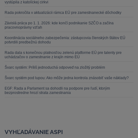
vystúpila z katolíckej cirkvi
Rada pokročila v aktualizácii rámca EÚ pre zamestnanecké dôchodky
Závislá práca po 1. 1. 2026: kde končí podnikanie SZČO a začína
pracovnoprávny vzťah
Koordinácia sociálneho zabezpečenia: zástupcovia členských štátov EÚ
potvrdili predbežnú dohodu
Rada dala s konečnou platnosťou zelenú platforme EÚ pre talenty pre
uchádzačov o zamestnanie z krajín mimo EÚ
Švarc systém: Príliš jednoduchá odpoveď na zložitý problém
Švarc systém pod lupou: Ako môže jedna kontrola znásobiť vaše náklady?
EGF: Rada a Parlament sa dohodli na podpore pre ľudí, ktorým
bezprostredne hrozí strata zamestnania
VYHĽADÁVANIE ASPI