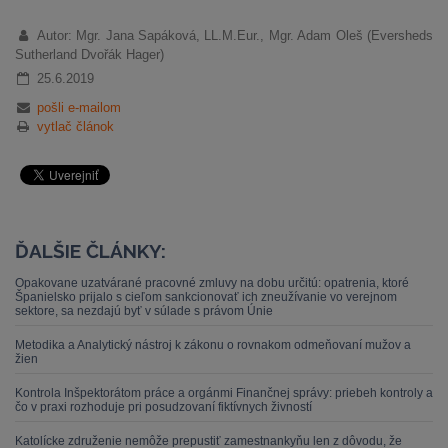
Autor: Mgr. Jana Sapáková, LL.M.Eur., Mgr. Adam Oleš (Eversheds
Sutherland Dvořák Hager)
25.6.2019
pošli e-mailom
vytlač článok
ĎALŠIE ČLÁNKY:
Opakovane uzatvárané pracovné zmluvy na dobu určitú: opatrenia, ktoré
Španielsko prijalo s cieľom sankcionovať ich zneužívanie vo verejnom
sektore, sa nezdajú byť v súlade s právom Únie
Metodika a Analytický nástroj k zákonu o rovnakom odmeňovaní mužov a
žien
Kontrola Inšpektorátom práce a orgánmi Finančnej správy: priebeh kontroly a
čo v praxi rozhoduje pri posudzovaní fiktívnych živností
Katolícke združenie nemôže prepustiť zamestnankyňu len z dôvodu, že