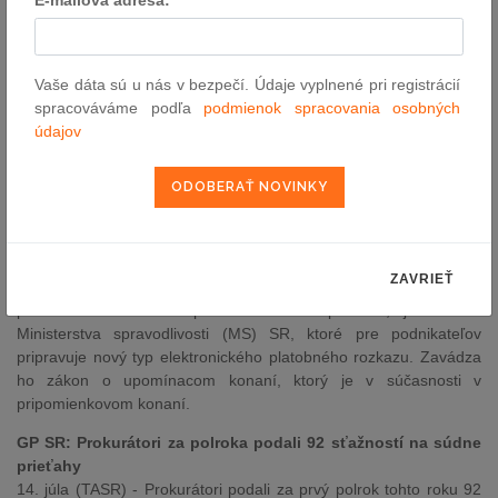
súčasnosti je v medzirezortnom pripomienkovaní.
MS SR: Exekúcie má vybavovať jediný súd na Slovensku
Vaše dáta sú u nás v bezpečí. Údaje vyplnené pri registrácií
13. júla (TASR) – Odľahčiť súdy zaťažené exekučnými konaniami
spracováváme podľa
podmienok spracovania osobných
si predsavzala ministerka spravodlivosti Lucia Žitňanská (Most-
údajov
Híd). Jej ministerstvo predložilo novelu Exekučného poriadku,
podľa ktorej má mať túto agendu na starosti už len jediné
špecializované pracovisko zriadené pri Okresnom súde v Banskej
Bystrici. Exekúcie bude vybavovať plne elektronicky.
MS SR: Podnikateľom chce ponúknuť rýchly a lacnejší
elektronický platobný rozkaz
ZAVRIEŤ
14. júla (TASR) – Zlepšiť kvalitu podnikateľského prostredia,
poznačenú druhotnou platobnou neschopnosťou, je snahou
Ministerstva spravodlivosti (MS) SR, ktoré pre podnikateľov
pripravuje nový typ elektronického platobného rozkazu. Zavádza
ho zákon o upomínacom konaní, ktorý je v súčasnosti v
pripomienkovom konaní.
GP SR: Prokurátori za polroka podali 92 sťažností na súdne
prieťahy
14. júla (TASR) - Prokurátori podali za prvý polrok tohto roku 92