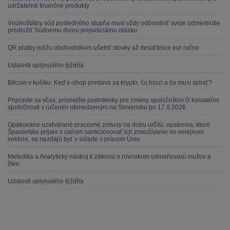
udržateľné finančné produkty
Vnútroštátny súd posledného stupňa musí vždy odôvodniť svoje odmietnutie
predložiť Súdnemu dvoru prejudiciálnu otázku
QR platby môžu obchodníkom ušetriť stovky až desaťtisíce eur ročne
Udalosti uplynulého týždňa
Bitcoin v košíku: Keď e-shop predáva za krypto, čo hrozí a čo musí splniť?
Pripravte sa včas: prísnejšie podmienky pre zmeny spoločníkov či konateľov
spoločnosti s ručením obmedzeným na Slovensku po 17.8.2026
Opakovane uzatvárané pracovné zmluvy na dobu určitú: opatrenia, ktoré
Španielsko prijalo s cieľom sankcionovať ich zneužívanie vo verejnom
sektore, sa nezdajú byť v súlade s právom Únie
Metodika a Analytický nástroj k zákonu o rovnakom odmeňovaní mužov a
žien
Udalosti uplynulého týždňa