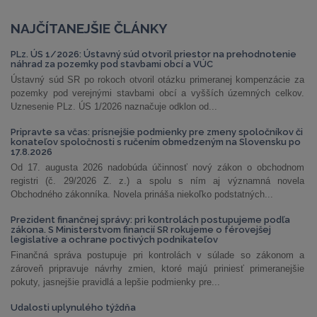
NAJČÍTANEJŠIE ČLÁNKY
PLz. ÚS 1/2026: Ústavný súd otvoril priestor na prehodnotenie
náhrad za pozemky pod stavbami obcí a VÚC
Ústavný súd SR po rokoch otvoril otázku primeranej kompenzácie za
pozemky pod verejnými stavbami obcí a vyšších územných celkov.
Uznesenie PLz. ÚS 1/2026 naznačuje odklon od...
Pripravte sa včas: prísnejšie podmienky pre zmeny spoločníkov či
konateľov spoločnosti s ručením obmedzeným na Slovensku po
17.8.2026
Od 17. augusta 2026 nadobúda účinnosť nový zákon o obchodnom
registri (č. 29/2026 Z. z.) a spolu s ním aj významná novela
Obchodného zákonníka. Novela prináša niekoľko podstatných...
Prezident finančnej správy: pri kontrolách postupujeme podľa
zákona. S Ministerstvom financií SR rokujeme o férovejšej
legislatíve a ochrane poctivých podnikateľov
Finančná správa postupuje pri kontrolách v súlade so zákonom a
zároveň pripravuje návrhy zmien, ktoré majú priniesť primeranejšie
pokuty, jasnejšie pravidlá a lepšie podmienky pre...
Udalosti uplynulého týždňa