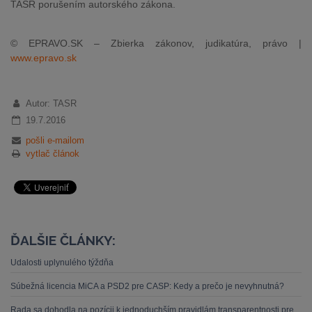
TASR porušením autorského zákona.
© EPRAVO.SK – Zbierka zákonov, judikatúra, právo |
www.epravo.sk
Autor: TASR
19.7.2016
pošli e-mailom
vytlač článok
ĎALŠIE ČLÁNKY:
Udalosti uplynulého týždňa
Súbežná licencia MiCA a PSD2 pre CASP: Kedy a prečo je nevyhnutná?
Rada sa dohodla na pozícii k jednoduchším pravidlám transparentnosti pre