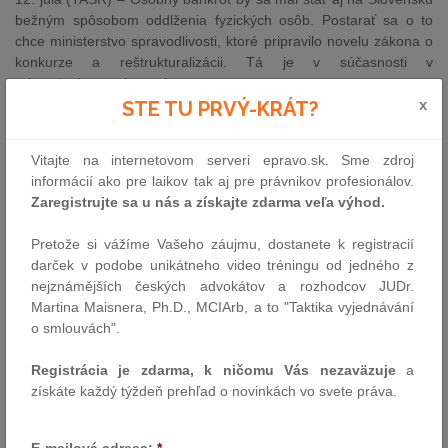
bežným spôsobom oddlženia fyzických osôb. Postarať sa o to
chce ministerstvo spravodlivosti, ktoré pripravilo novelu zákona o
konkurze a reštrukturalizácii. Tá je v súčasnosti v
pripomienkovom konaní.
x
STE TU PRVÝ-KRÁT?
MZ SR:Jasnejší koncept oddlženia nemocníc by mohol byť
známy do konca augusta
Vitajte na internetovom serveri epravo.sk. Sme zdroj
12. júla (TASR) - Jasnejší koncept oddlžovania nemocníc by
informácií ako pre laikov tak aj pre právnikov profesionálov.
mohol byť podľa ministra zdravotníctva Tomáša Druckera
Zaregistrujte sa u nás a získajte zdarma veľa výhod.
(nominant Smeru-SD) známy do konca tohto augusta. Zatiaľ
bližšie nešpecifikoval, o akú čiastku by zariadenia mohli byť
Pretože si vážíme Vašeho záujmu, dostanete k registracií
oddlžené. Záväzky po lehote splatnosti dosiahli v zdravotníctve ku
darček v podobe unikátneho video tréningu od jedného z
koncu minulého roka takmer 550 miliónov eur. Najviac ich majú
nejznámějších českých advokátov a rozhodcov JUDr.
štátne nemocnice.
Martina Maisnera, Ph.D., MCIArb, a to "Taktika vyjednávání
Nový protischránkový zákon zvyšuje požiadavky na
o smlouvách".
uchádzačov o verejné zdroje
12. júla (TASR) – Zvýšiť a sprísniť požiadavky na základe ktorých
Registrácia je zdarma, k ničomu Vás nezaväzuje
a
štát vstupuje do partnerstva so súkromným sektorom. To je
získáte každý týždeň prehľad o novinkách vo svete práva.
hlavný cieľ nového zákona o registri partnerov verejného sektora
(tzv. protischránkového zákona), ktorý pripravilo ministerstvo
spravodlivosti pod vedením Lucie Žitňanskej (Most-Híd) a v
E-mailová adresa:
*