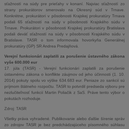
sťažností na súdy pre prieťahy v konaní. Najviac sťažností zo
strany prokurátorov smerovalo na Okresný súd v Trnave.
Konkrétne, prokurátori v pôsobnosti Krajskej prokuratúry Trnava
podali 65 sťažností na súdy v pôsobnosti Krajského súdu v
Trnave. Prokurátori v pôsobnosti Krajskej prokuratúry Bratislava
podali deväť sťažností na súdy v pôsobnosti Krajského súdu v
Bratislave. TASR o tom informovala hovorkyňa Generálnej
prokuratúry (GP) SR Andrea Predajňová.
Verejní funkcionári zaplatili za porušenie ústavného zákona
vyše 600.000 eur
17. júla (TASR) - Verejní funkcionári zaplatili za porušenie
ústavnému zákona o konflikte záujmov od jeho účinnosti (1. 10.
2014) pokuty spolu vo výške 634.683 eur. Peniaze zo sankcií sú
príjmom štátneho rozpočtu. TASR to potvrdil predseda výboru pre
nezlučiteľnosť funkcií Martin Poliačik z SaS. Práve tento výbor o
pokutách rozhoduje.
Zdroj: TASR
Všetky práva vyhradené. Publikovanie alebo ďalšie šírenie správ
zo zdrojov TASR je bez predchádzajúceho písomného súhlasu