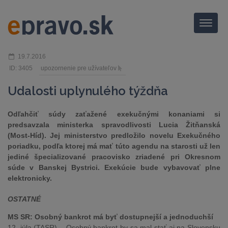
Menu
19.7.2016
ID: 3405
upozornenie pre užívateľov
Udalosti uplynulého týždňa
Odľahčiť súdy zaťažené exekučnými konaniami si
predsavzala ministerka spravodlivosti Lucia Žitňanská
(Most-Híd). Jej ministerstvo predložilo novelu Exekučného
poriadku, podľa ktorej má mať túto agendu na starosti už len
jediné špecializované pracovisko zriadené pri Okresnom
súde v Banskej Bystrici. Exekúcie bude vybavovať plne
elektronicky.
OSTATNÉ
MS SR: Osobný bankrot má byť dostupnejší a jednoduchší
12. júla (TASR) – Osobný bankrot by sa mal stať aj na Slovensku