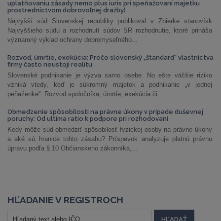
uplatňovaniu zásady nemo plus iuris pri speňažovaní majetku
prostredníctvom dobrovoľnej dražby)
Najvyšší súd Slovenskej republiky publikoval v Zbierke stanovísk
Najvyššieho súdu a rozhodnutí súdov SR rozhodnutie, ktoré prináša
významný výklad ochrany dobromyseľného...
Rozvod, úmrtie, exekúcia: Prečo slovenský „štandard“ vlastníctva
firmy často neustojí realitu
Slovenské podnikanie je výzva samo osebe. No ešte väčšie riziko
vzniká vtedy, keď je súkromný majetok a podnikanie „v jednej
peňaženke“. Rozvod spoločníka, úmrtie, exekúcia či...
Obmedzenie spôsobilosti na právne úkony v prípade duševnej
poruchy: Od ultima ratio k podpore pri rozhodovaní
Kedy môže súd obmedziť spôsobilosť fyzickej osoby na právne úkony
a aké sú hranice tohto zásahu? Príspevok analyzuje platnú právnu
úpravu podľa § 10 Občianskeho zákonníka,...
HĽADANIE V REGISTROCH