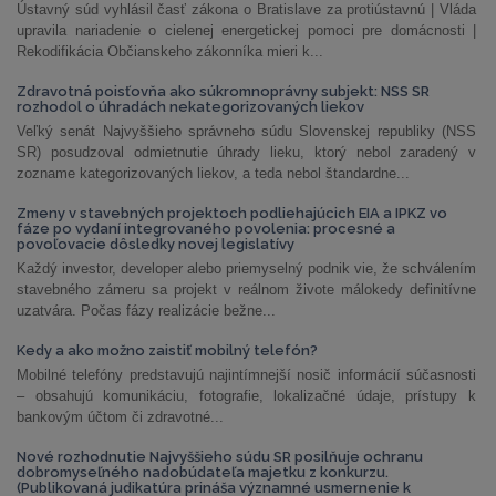
Ústavný súd vyhlásil časť zákona o Bratislave za protiústavnú | Vláda
upravila nariadenie o cielenej energetickej pomoci pre domácnosti |
Rekodifikácia Občianskeho zákonníka mieri k...
Zdravotná poisťovňa ako súkromnoprávny subjekt: NSS SR
rozhodol o úhradách nekategorizovaných liekov
Veľký senát Najvyššieho správneho súdu Slovenskej republiky (NSS
SR) posudzoval odmietnutie úhrady lieku, ktorý nebol zaradený v
zozname kategorizovaných liekov, a teda nebol štandardne...
Zmeny v stavebných projektoch podliehajúcich EIA a IPKZ vo
fáze po vydaní integrovaného povolenia: procesné a
povoľovacie dôsledky novej legislatívy
Každý investor, developer alebo priemyselný podnik vie, že schválením
stavebného zámeru sa projekt v reálnom živote málokedy definitívne
uzatvára. Počas fázy realizácie bežne...
Kedy a ako možno zaistiť mobilný telefón?
Mobilné telefóny predstavujú najintímnejší nosič informácií súčasnosti
– obsahujú komunikáciu, fotografie, lokalizačné údaje, prístupy k
bankovým účtom či zdravotné...
Nové rozhodnutie Najvyššieho súdu SR posilňuje ochranu
dobromyseľného nadobúdateľa majetku z konkurzu.
(Publikovaná judikatúra prináša významné usmernenie k