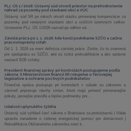
PLz. ÚS 1/2026: Ústavný súd otvoril priestor na prehodnotenie
náhrad za pozemky pod stavbami obcí a VÚC
Ústavný súd SR po rokoch otvoril otázku primeranej kompenzácie za
pozemky pod verejnými stavbami obcí a vyšších územných celkov.
Uznesenie PLz. ÚS 1/2026 naznačuje odklon od...
Závislá práca po 1. 1. 2026: kde končí podnikanie SZČO a začína
pracovnoprávny vzťah
Od 1. 1. 2026 sa mení definícia závislej práce. Zistite, čo to znamená
pre spoluprácu so SZČO, aké sú riziká prekvalifikácie a ako správne
nastaviť B2B vzťahy.
Prezident finančnej správy: pri kontrolách postupujeme podľa
zákona. S Ministerstvom financií SR rokujeme o férovejšej
legislatíve a ochrane poctivých podnikateľov
Finančná správa postupuje pri kontrolách v súlade so zákonom a
zároveň pripravuje návrhy zmien, ktoré majú priniesť primeranejšie
pokuty, jasnejšie pravidlá a lepšie podmienky pre...
Udalosti uplynulého týždňa
Ústavný súd vyhlásil časť zákona o Bratislave za protiústavnú | Vláda
upravila nariadenie o cielenej energetickej pomoci pre domácnosti |
Rekodifikácia Občianskeho zákonníka mieri k...