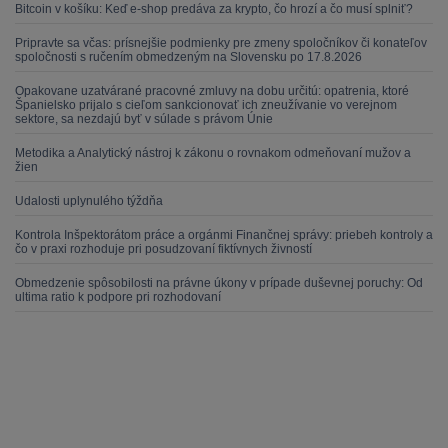
Bitcoin v košíku: Keď e-shop predáva za krypto, čo hrozí a čo musí splniť?
Pripravte sa včas: prísnejšie podmienky pre zmeny spoločníkov či konateľov
spoločnosti s ručením obmedzeným na Slovensku po 17.8.2026
Opakovane uzatvárané pracovné zmluvy na dobu určitú: opatrenia, ktoré
Španielsko prijalo s cieľom sankcionovať ich zneužívanie vo verejnom
sektore, sa nezdajú byť v súlade s právom Únie
Metodika a Analytický nástroj k zákonu o rovnakom odmeňovaní mužov a
žien
Udalosti uplynulého týždňa
Kontrola Inšpektorátom práce a orgánmi Finančnej správy: priebeh kontroly a
čo v praxi rozhoduje pri posudzovaní fiktívnych živností
Obmedzenie spôsobilosti na právne úkony v prípade duševnej poruchy: Od
ultima ratio k podpore pri rozhodovaní