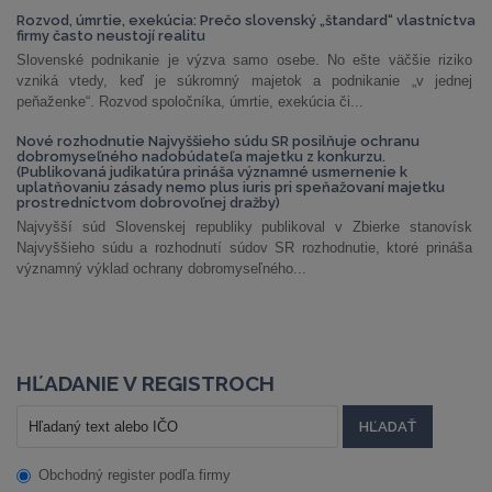
Rozvod, úmrtie, exekúcia: Prečo slovenský „štandard“ vlastníctva
firmy často neustojí realitu
Slovenské podnikanie je výzva samo osebe. No ešte väčšie riziko
vzniká vtedy, keď je súkromný majetok a podnikanie „v jednej
peňaženke“. Rozvod spoločníka, úmrtie, exekúcia či...
Nové rozhodnutie Najvyššieho súdu SR posilňuje ochranu
dobromyseľného nadobúdateľa majetku z konkurzu.
(Publikovaná judikatúra prináša významné usmernenie k
uplatňovaniu zásady nemo plus iuris pri speňažovaní majetku
prostredníctvom dobrovoľnej dražby)
Najvyšší súd Slovenskej republiky publikoval v Zbierke stanovísk
Najvyššieho súdu a rozhodnutí súdov SR rozhodnutie, ktoré prináša
významný výklad ochrany dobromyseľného...
HĽADANIE V REGISTROCH
Obchodný register podľa firmy