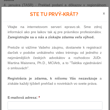
4. januára (TASR) - Preklad podaní a dôkazov v regionálnom
alebo menšinovom jazyku v správnom súdnom konaní a civilnom
x
STE TU PRVÝ-KRÁT?
súdnom konaní by mal zabezpečovať súd. Trovy prekladu a
tlmočenia by mal hradiť štát. Navrhujú to poslanci Mosta-Híd
Gábor Gál, Elemér Jakab, Péter Vörös a Tibor Bastrnák v
Vitajte na internetovom serveri epravo.sk. Sme zdroj
novelách zákona o Správnom súdnom poriadku a o Civilnom
informácií ako pre laikov tak aj pre právnikov profesionálov.
sporovom poriadku.
Zaregistrujte sa u nás a získajte zdarma veľa výhod.
Pretože si vážíme Vašeho záujmu, dostanete k registracií
OSTATNÉ
darček v podobe unikátneho video tréningu od jedného z
nejznámějších českých advokátov a rozhodcov JUDr.
SÚDNA RADA: R. Procházka neuspel v Bruseli pre
Martina Maisnera, Ph.D., MCIArb, a to "Taktika vyjednávání
nedostatok integrity
o smlouvách".
2. januára (TASR) – Súdna rada SR už pozná dôvody, pre ktoré
neprešla kandidatúra Radoslava Procházku na post dodatočného
Registrácia je zdarma, k ničomu Vás nezaväzuje
a
sudcu Všeobecného súdu EÚ v Luxemburgu. Diplomatickou
získáte každý týždeň prehľad o novinkách vo svete práva.
cestou dostala písomné stanovisko poradného výboru Rady EÚ,
ktorý vydal v decembri 2016 ku kandidatúre Procházku negatívne
stanovisko.
E-mailová adresa:
*
MZ SR: Nemocnice by sa mohli riadiť ako akciovky, avizuje T.
Drucker