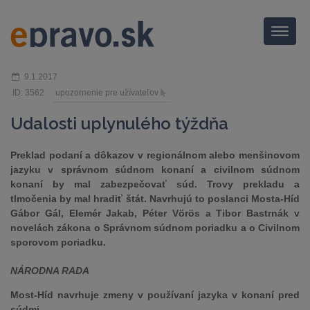
Menu
9.1.2017
ID: 3562
upozornenie pre užívateľov
Udalosti uplynulého týždňa
Preklad podaní a dôkazov v regionálnom alebo menšinovom
jazyku v správnom súdnom konaní a civilnom súdnom
konaní by mal zabezpečovať súd. Trovy prekladu a
tlmočenia by mal hradiť štát. Navrhujú to poslanci Mosta-Híd
Gábor Gál, Elemér Jakab, Péter Vörös a Tibor Bastrnák v
novelách zákona o Správnom súdnom poriadku a o Civilnom
sporovom poriadku.
NÁRODNA RADA
Most-Híd navrhuje zmeny v používaní jazyka v konaní pred
súdmi