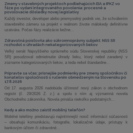
Zmeny v stavebných projektoch podliehajúcich EIA a IPKZ vo
fáze po vydaní integrovaného povolenia: procesné a
povoľovacie dôsledky novej legislatívy
Každý investor, developer alebo priemyselný podnik vie, že schválením
stavebného zámeru sa projekt v reálnom živote málokedy definitívne
uzatvára. Počas fázy realizácie bežne...
Zdravotná poisťovňa ako súkromnoprávny subjekt: NSS SR
rozhodol o úhradách nekategorizovaných liekov
Veľký senát Najvyššieho správneho súdu Slovenskej republiky (NSS
SR) posudzoval odmietnutie úhrady lieku, ktorý nebol zaradený v
zozname kategorizovaných liekov, a teda nebol štandardne...
Pripravte sa včas: prísnejšie podmienky pre zmeny spoločníkov či
konateľov spoločnosti s ručením obmedzeným na Slovensku po
17.8.2026
Od 17. augusta 2026 nadobúda účinnosť nový zákon o obchodnom
registri (č. 29/2026 Z. z.) a spolu s ním aj významná novela
Obchodného zákonníka. Novela prináša niekoľko podstatných...
Kedy a ako možno zaistiť mobilný telefón?
Mobilné telefóny predstavujú najintímnejší nosič informácií súčasnosti
– obsahujú komunikáciu, fotografie, lokalizačné údaje, prístupy k
bankovým účtom či zdravotné...