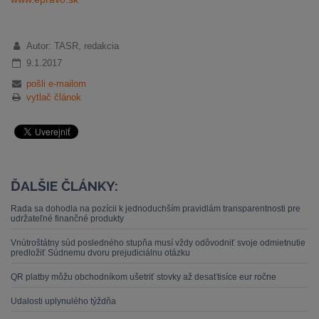
Autor: TASR, redakcia
9.1.2017
pošli e-mailom
vytlač článok
ĎALŠIE ČLÁNKY:
Rada sa dohodla na pozícii k jednoduchším pravidlám transparentnosti pre
udržateľné finančné produkty
Vnútroštátny súd posledného stupňa musí vždy odôvodniť svoje odmietnutie
predložiť Súdnemu dvoru prejudiciálnu otázku
QR platby môžu obchodníkom ušetriť stovky až desaťtisíce eur ročne
Udalosti uplynulého týždňa