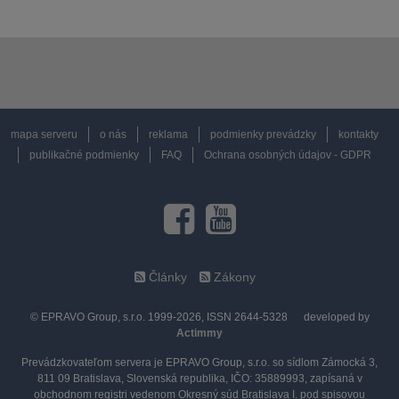
mapa serveru
o nás
reklama
podmienky prevádzky
kontakty
publikačné podmienky
FAQ
Ochrana osobných údajov - GDPR
Články
Zákony
© EPRAVO Group, s.r.o. 1999-2026, ISSN 2644-5328
developed by
Actimmy
Prevádzkovateľom servera je EPRAVO Group, s.r.o. so sídlom Zámocká 3,
811 09 Bratislava, Slovenská republika, IČO: 35889993, zapísaná v
obchodnom registri vedenom Okresný súd Bratislava I. pod spisovou