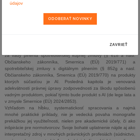
využitia umelej inteligencie v rámci obchodných praktík (Zákon o
údajov
ochrane spotrebiteľa, Smernice 2005/29/ES), vrátane temných
vzorov, vytvárania deepfake a falošných recenzií, používania AI
v zákazníckom servise, či v rámci live-streaming nakupovania,
cez zneužívanie zraniteľných spotrebiteľov, až po formulovanie
nových javov ako AI-washing alebo hyper-personalizácia
obchodných praktík. V samostatnej kapitole je analyzovaná tiež
ZAVRIEŤ
aplikovateľnosť nedávno zmenenej právnej úpravy zodpovednosti
za vady plnenia spotrebiteľskej kúpnej zmluvy (§ 618 a nasl.
Občianskeho zákonníka, Smernica (EÚ) 2019/771) a
spotrebiteľskej zmluvy s digitálnym plnením (§ 852g a nasl.
Občianskeho zákonníka, Smernica (EÚ) 2019/770) na produkty
ktorých súčasťou je AI. Posledná kapitola je venovaná
adekvátnosti právnej úpravy zodpovednosti za škodu spôsobenú
vadným produktom, pokiaľ týmto bude produkt s AI (de lege lata a
v zmysle Smernice (EÚ) 2024/2853).
Vzhľadom na hĺbku, systematickosť spracovania a najmä
mnohé praktické príklady, nie je vedecká povaha monografie
prekážkou jej využiteľnosti, nielen pre akademické účely, či ako
inšpirácie pre normotvorcov. Svoje bohaté uplatnenie nájde aj ako
interpretačný zdroj v mnohých právnických profesiách (súdnictvo,