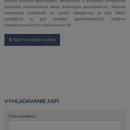
orgány ochrany spotrebiteľa, advokácia), či praktická compliance
pomôcka obchodníkom alebo dotknutým spotrebiteľom. Napriek
zameraniu publikácie na umelú inteligenciu je táto ľahko
využiteľná aj pre potreby spotrebiteľských vzťahov
nedeterminovaných involvovaním AI.
Späť na knižné novinky
VYHĽADÁVANIE ASPI
Číslo predpisu: