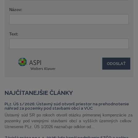
Názov:
Text:
NAJČÍTANEJŠIE ČLÁNKY
PLz. ÚS 1/2026: Ústavný súd otvoril priestor na prehodnotenie
náhrad za pozemky pod stavbami obcí a VÚC
Ústavný súd SR po rokoch otvoril otázku primeranej kompenzácie za
pozemky pod verejnými stavbami obcí a vyšších územných celkov.
Uznesenie PLz. ÚS 1/2026 naznačuje odklon od...
Závislá práca po 1. 1. 2026: kde končí podnikanie SZČO a začína