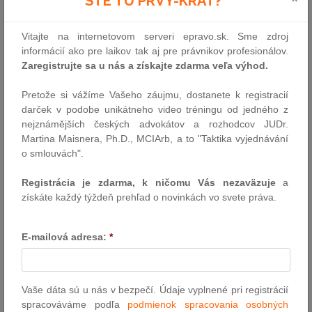
STE TU PRVÝ-KRÁT?
spotrebiteľa nevynímajúc. Publikácia AI &amp; B2C – Umelá
inteligencia a ochrana spotrebiteľa predstavuje nielen
Vitajte na internetovom serveri epravo.sk. Sme zdroj
v slovenskom, ale aj v európskom diskurze, prvé ucelené
informácií ako pre laikov tak aj pre právnikov profesionálov.
spracovanie právnych aspektov využívania umelej inteligencie
Zaregistrujte sa u nás a získajte zdarma veľa výhod.
(AI) v spotrebiteľských (B2C) vzťahoch, analyzujúc pritom dopady
nového regulačného rámca v podobe Nariadenia o umelej
Pretože si vážíme Vašeho záujmu, dostanete k registracií
inteligencii.
darček v podobe unikátneho video tréningu od jedného z
V úvodnej kapitole autor v nevyhnutnom rozsahu explikuje
nejznámějších českých advokátov a rozhodcov JUDr.
technické špecifiká povahy AI pre potreby právnych vied.
Martina Maisnera, Ph.D., MCIArb, a to "Taktika vyjednávání
Následne je pertraktovaný regulačný rámec AI v Európskej únii
o smlouvách".
a vo svete, s akcentom na ochranno-spotrebiteľské politiky.
Nadväzujúca analýza postavenia AI v právnych vzťahoch (ako ich
Registrácia je zdarma, k ničomu Vás nezaväzuje
a
subjektu alebo objektu) je nevyhnutnou pre posudzovanie
získáte každý týždeň prehľad o novinkách vo svete práva.
existencie a spôsobov nasadzovania AI v B2C vzťahoch. Druhá
kapitola sa zameriava na najzásadnejšie súvislosti umelej
inteligencie s právnou úpravou neprijateľných zmluvných
E-mailová adresa:
*
podmienok (Občiansky zákonník a Smernica 93/13/EHS).
Pozornosť je venovaná rizikám súvisiacim s vytváraním
spotrebiteľských zmlúv až po ich interpretáciu prostredníctvom AI,
stanovovaním ceny v spotrebiteľských zmluvách prostredníctvom
Vaše dáta sú u nás v bezpečí. Údaje vyplnené pri registrácií
AI, a ďalším. Nasledujúca kapitola odkrýva potenciálne spôsoby
spracováváme podľa
podmienok spracovania osobných