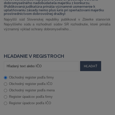
dobromyseľného nadobúdateľa majetku z konkurzu.
(Publikovaná judikatúra prináša významné usmernenie k
uplatňovaniu zásady nemo plus iuris pri speňažovaní majetku
prostredníctvom dobrovoľnej dražby)
Najvyšší súd Slovenskej republiky publikoval v Zbierke stanovísk
Najvyššieho súdu a rozhodnutí súdov SR rozhodnutie, ktoré prináša
významný výklad ochrany dobromyseľného...
HĽADANIE V REGISTROCH
Obchodný register podľa firmy
Obchodný register podľa IČO
Obchodný register podľa mena
Register úpadcov podľa firmy
Register úpadcov podľa IČO