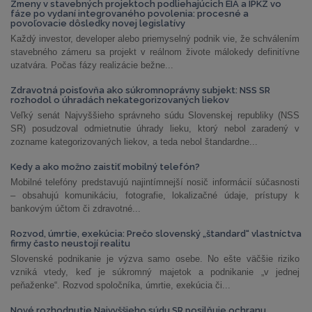
Zmeny v stavebných projektoch podliehajúcich EIA a IPKZ vo
fáze po vydaní integrovaného povolenia: procesné a
povoľovacie dôsledky novej legislatívy
Každý investor, developer alebo priemyselný podnik vie, že schválením
stavebného zámeru sa projekt v reálnom živote málokedy definitívne
uzatvára. Počas fázy realizácie bežne...
Zdravotná poisťovňa ako súkromnoprávny subjekt: NSS SR
rozhodol o úhradách nekategorizovaných liekov
Veľký senát Najvyššieho správneho súdu Slovenskej republiky (NSS
SR) posudzoval odmietnutie úhrady lieku, ktorý nebol zaradený v
zozname kategorizovaných liekov, a teda nebol štandardne...
Kedy a ako možno zaistiť mobilný telefón?
Mobilné telefóny predstavujú najintímnejší nosič informácií súčasnosti
– obsahujú komunikáciu, fotografie, lokalizačné údaje, prístupy k
bankovým účtom či zdravotné...
Rozvod, úmrtie, exekúcia: Prečo slovenský „štandard“ vlastníctva
firmy často neustojí realitu
Slovenské podnikanie je výzva samo osebe. No ešte väčšie riziko
vzniká vtedy, keď je súkromný majetok a podnikanie „v jednej
peňaženke“. Rozvod spoločníka, úmrtie, exekúcia či...
Nové rozhodnutie Najvyššieho súdu SR posilňuje ochranu