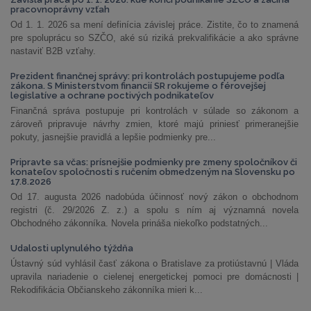
pracovnoprávny vzťah
Od 1. 1. 2026 sa mení definícia závislej práce. Zistite, čo to znamená
pre spoluprácu so SZČO, aké sú riziká prekvalifikácie a ako správne
nastaviť B2B vzťahy.
Prezident finančnej správy: pri kontrolách postupujeme podľa
zákona. S Ministerstvom financií SR rokujeme o férovejšej
legislatíve a ochrane poctivých podnikateľov
Finančná správa postupuje pri kontrolách v súlade so zákonom a
zároveň pripravuje návrhy zmien, ktoré majú priniesť primeranejšie
pokuty, jasnejšie pravidlá a lepšie podmienky pre...
Pripravte sa včas: prísnejšie podmienky pre zmeny spoločníkov či
konateľov spoločnosti s ručením obmedzeným na Slovensku po
17.8.2026
Od 17. augusta 2026 nadobúda účinnosť nový zákon o obchodnom
registri (č. 29/2026 Z. z.) a spolu s ním aj významná novela
Obchodného zákonníka. Novela prináša niekoľko podstatných...
Udalosti uplynulého týždňa
Ústavný súd vyhlásil časť zákona o Bratislave za protiústavnú | Vláda
upravila nariadenie o cielenej energetickej pomoci pre domácnosti |
Rekodifikácia Občianskeho zákonníka mieri k...