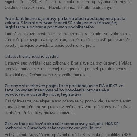
registri (č. 29/2026 Z. z.) a spolu s ním aj významná novela
Obchodného zákonníka. Novela prináša niekoľko podstatných...
Prezident finančnej správy: pri kontrolách postupujeme podľa
zákona. S Ministerstvom financií SR rokujeme o férovejšej
legislatíve a ochrane poctivých podnikateľov
Finančná správa postupuje pri kontrolách v súlade so zákonom a
zároveň pripravuje návrhy zmien, ktoré majú priniesť primeranejšie
pokuty, jasnejšie pravidlá a lepšie podmienky pre...
Udalosti uplynulého týždňa
Ústavný súd vyhlásil časť zákona o Bratislave za protiústavnú | Vláda
upravila nariadenie o cielenej energetickej pomoci pre domácnosti |
Rekodifikácia Občianskeho zákonníka mieri k...
Zmeny v stavebných projektoch podliehajúcich EIA a IPKZ vo
fáze po vydaní integrovaného povolenia: procesné a
povoľovacie dôsledky novej legislatívy
Každý investor, developer alebo priemyselný podnik vie, že schválením
stavebného zámeru sa projekt v reálnom živote málokedy definitívne
uzatvára. Počas fázy realizácie bežne...
Zdravotná poisťovňa ako súkromnoprávny subjekt: NSS SR
rozhodol o úhradách nekategorizovaných liekov
Veľký senát Najvyššieho správneho súdu Slovenskej republiky (NSS