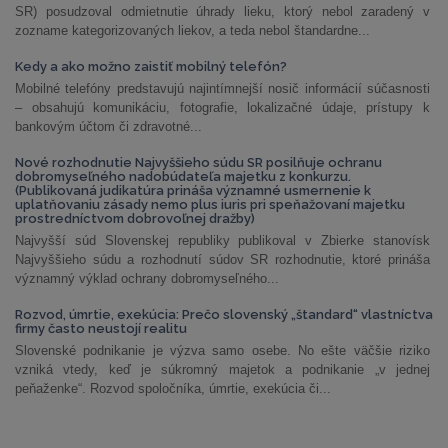
SR) posudzoval odmietnutie úhrady lieku, ktorý nebol zaradený v
zozname kategorizovaných liekov, a teda nebol štandardne...
Kedy a ako možno zaistiť mobilný telefón?
Mobilné telefóny predstavujú najintímnejší nosič informácií súčasnosti
– obsahujú komunikáciu, fotografie, lokalizačné údaje, prístupy k
bankovým účtom či zdravotné...
Nové rozhodnutie Najvyššieho súdu SR posilňuje ochranu
dobromyseľného nadobúdateľa majetku z konkurzu.
(Publikovaná judikatúra prináša významné usmernenie k
uplatňovaniu zásady nemo plus iuris pri speňažovaní majetku
prostredníctvom dobrovoľnej dražby)
Najvyšší súd Slovenskej republiky publikoval v Zbierke stanovísk
Najvyššieho súdu a rozhodnutí súdov SR rozhodnutie, ktoré prináša
významný výklad ochrany dobromyseľného...
Rozvod, úmrtie, exekúcia: Prečo slovenský „štandard“ vlastníctva
firmy často neustojí realitu
Slovenské podnikanie je výzva samo osebe. No ešte väčšie riziko
vzniká vtedy, keď je súkromný majetok a podnikanie „v jednej
peňaženke“. Rozvod spoločníka, úmrtie, exekúcia či...