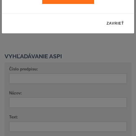
Späť na knižné novinky
ZAVRIEŤ
VYHĽADÁVANIE ASPI
Číslo predpisu:
Názov:
Text: