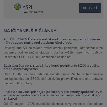
NAJČÍTANEJŠIE ČLÁNKY
PLz. ÚS 1/2026: Ústavný súd otvoril priestor na prehodnotenie
náhrad za pozemky pod stavbami obcí a VÚC
Ústavný súd SR po rokoch otvoril otázku primeranej kompenzácie za
pozemky pod verejnými stavbami obcí a vyšších územných celkov.
Uznesenie PLz. ÚS 1/2026 naznačuje odklon od...
Závislá práca po 1. 1. 2026: kde končí podnikanie SZČO a začína
pracovnoprávny vzťah
Od 1. 1. 2026 sa mení definícia závislej práce. Zistite, čo to znamená
pre spoluprácu so SZČO, aké sú riziká prekvalifikácie a ako správne
nastaviť B2B vzťahy.
Pripravte sa včas: prísnejšie podmienky pre zmeny spoločníkov či
konateľov spoločnosti s ručením obmedzeným na Slovensku po
17.8.2026
Od 17. augusta 2026 nadobúda účinnosť nový zákon o obchodnom