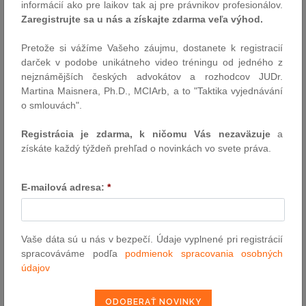
hospodárska správa zaradenom v bakalárskom študijnom
informácií ako pre laikov tak aj pre právnikov profesionálov.
programe. Hospodárska správa je z pohľadu právnej teórie
Zaregistrujte sa u nás a získajte zdarma veľa výhod.
vnímaná ako súčasť správneho práva, osobitnej časti, pričom v
sebe kombinuje tak hmotnoprávnu úpravu, ako aj
Pretože si vážíme Vašeho záujmu, dostanete k registracií
procesnoprávnu úpravu. Autorský kolektív pozostávajúci z
darček v podobe unikátneho video tréningu od jedného z
odborníkov z právnej teórie, ako aj právnej praxe sa zameral na
nejznámějších českých advokátov a rozhodcov JUDr.
vysvetlenie základných právnych inštitútov súvisiacich s
Martina Maisnera, Ph.D., MCIArb, a to "Taktika vyjednávání
jednotlivými úsekmi, ktoré tvoria hospodársku správu, a ktorý je
o smlouvách".
nevyhnutne doplnený o širší teoretický náhľad na správne právo
ako celok, ako aj jeho jednotlivé súčasti. Učebnica preto po
Registrácia je zdarma, k ničomu Vás nezaväzuje
a
svojom všeobecnom úvode vysvetľuje aj konkrétne
získáte každý týždeň prehľad o novinkách vo svete práva.
najvýznamnejšie úseky hospodárskej správy, a to správu
živnostenského podnikania, správu dopravy, správu energetiky a
E-mailová adresa:
*
správu daní.
Veríme, že učebnica bude vítaným pomocníkom pri štúdiu
náročného predmetu hospodárskej správy a stane sa dobrým
partnerom pre všetkých, ktorí sa zaujímajú o túto problematiku.
Vaše dáta sú u nás v bezpečí. Údaje vyplnené pri registrácií
spracováváme podľa
podmienok spracovania osobných
E‑kniha je publikovaná v platforme ASPI Akadémia, ktorá otvára
údajov
dvere k rozsiahlej databázy viac ako 600 odborných monografií.
Prejdite na stránku ASPI Akadémia.