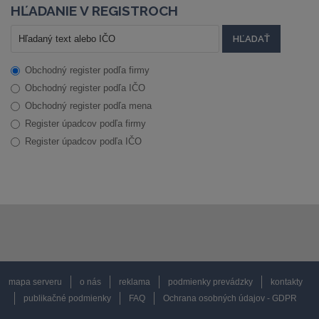
HĽADANIE V REGISTROCH
Obchodný register podľa firmy
Obchodný register podľa IČO
Obchodný register podľa mena
Register úpadcov podľa firmy
Register úpadcov podľa IČO
mapa serveru
o nás
reklama
podmienky prevádzky
kontakty
publikačné podmienky
FAQ
Ochrana osobných údajov - GDPR