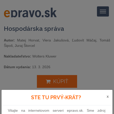
Menu
Hospodárska správa
Autor:
Matej Horvat, Viera Jakušová, Ľudovít Máčaj, Tomáš
Šipoš, Juraj Štorcel
Nakladateľstvo:
Wolters Kluwer
Dátum vydania:
13. 3. 2026
KÚPIŤ
x
STE TU PRVÝ-KRÁT?
Učebnica „Hospodárska správa“ je textom určeným primárne pre
študentov Univerzity Komenského v Bratislave, Právnickej fakulty,
ktorí ho môžu využiť pri výučbe povinne voliteľného predmetu
Vitajte na internetovom serveri epravo.sk. Sme zdroj