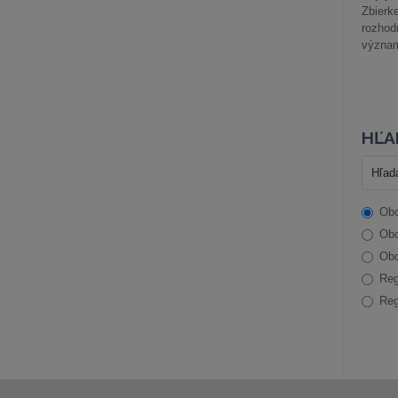
Zbier
rozhod
význam
HĽA
Obc
Obc
Obc
Reg
Reg