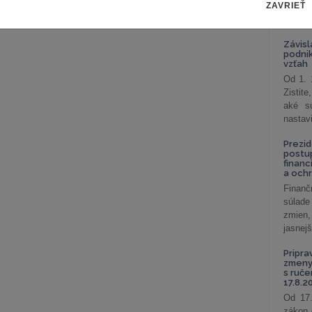
ZAVRIEŤ
celkov
odklon 
Závisl
podni
vzťah
Od 1. 
Zistit
aké sú
nastav
Prezid
postu
financ
a och
Finanč
súlade
zmien,
jasnejš
Pripra
zmeny 
s ruč
17.8.2
Od 17.
zákon 