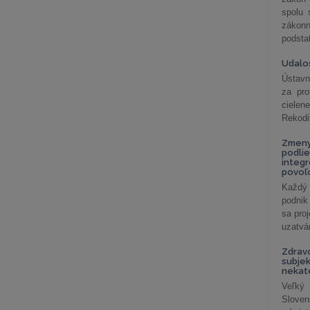
spolu
záko
podsta
Udalos
Ústavn
za pro
cielen
Rekodi
Zmeny
podlie
integ
povoľo
Každý 
podnik
sa pro
uzatvár
Zdrav
subjek
nekat
Veľký
Slove