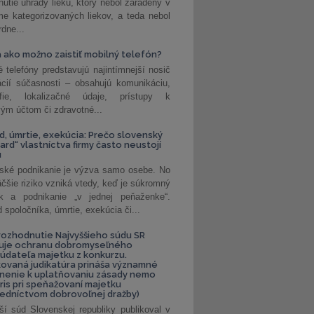
nutie úhrady lieku, ktorý nebol zaradený v
e kategorizovaných liekov, a teda nebol
dne...
 ako možno zaistiť mobilný telefón?
é telefóny predstavujú najintímnejší nosič
ácií súčasnosti – obsahujú komunikáciu,
rafie, lokalizačné údaje, prístupy k
ým účtom či zdravotné...
, úmrtie, exekúcia: Prečo slovenský
ard“ vlastníctva firmy často neustojí
u
ské podnikanie je výzva samo osebe. No
äčšie riziko vzniká vtedy, keď je súkromný
k a podnikanie „v jednej peňaženke“.
spoločníka, úmrtie, exekúcia či...
ozhodnutie Najvyššieho súdu SR
ňuje ochranu dobromyseľného
údateľa majetku z konkurzu.
kovaná judikatúra prináša významné
nenie k uplatňovaniu zásady nemo
uris pri speňažovaní majetku
edníctvom dobrovoľnej dražby)
ší súd Slovenskej republiky publikoval v