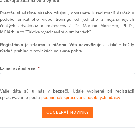
a získajte zdarma veľa výhod.
Pretože si vážíme Vašeho záujmu, dostanete k registracií darček v
podobe unikátneho video tréningu od jedného z nejznámějších
kón cestovného ruchu prináša systematický a vedecky
Text
českých advokátov a rozhodcov JUDr. Martina Maisnera, Ph.D.,
ožený pohľad na terminológiu v sektore cestovného ruchu
MCIArb, a to "Taktika vyjednávání o smlouvách".
časnom dynamicky sa meniacom prostredí. Reaguje na
ce riziko šírenia neoverených a terminologicky nepresných
Registrácia je zdarma, k ničomu Vás nezaväzuje
a získáte každý
mä v online priestore a v obsahu generovanom umelou
týždeň prehľad o novinkách vo svete práva.
ej, ustálenej odbornej terminológie ako základu kvalitného
e tak spoľahlivý zdroj poznania, ktorý prispieva k rozvoju
ncie a kultivovanej komunikácie v cestovnom ruchu.
E-mailová adresa:
*
ov z vedeckých inštitúcií a praxe hotelierstva, cestovných
ií cieľových miest a technologických spoločností pod
ho ruchu Ekonomickej fakulty Univerzity Mateja Bela
o 2 000 hesiel najmä z ekonómie, manažmentu, marketingu,
Vaše dáta sú u nás v bezpečí. Údaje vyplnené pri registrácií
NAJ
, práva, štatistiky, informačných technológií a ďalších
spracováváme podľa
podmienok spracovania osobných údajov
 cestovný ruch. Osobitný dôraz sa kladie na ekonomicko-
PLz. Ú
edzinárodnými štandardmi a odporúčaniami Svetovej
na pr
stavb
ektuje slovenské jazykové reálie, zároveň reflektuje
Ústav
ch pojmov do odbornej terminológie. Je určený študentom,
prime
ík, odborníkom z praxe a širšej verejnosti.
verejn