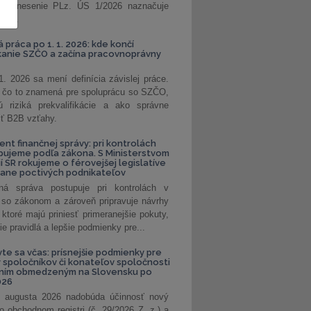
. Uznesenie PLz. ÚS 1/2026 naznačuje
od...
á práca po 1. 1. 2026: kde končí
kanie SZČO a začína pracovnoprávny
1. 2026 sa mení definícia závislej práce.
e, čo to znamená pre spoluprácu so SZČO,
 riziká prekvalifikácie a ako správne
iť B2B vzťahy.
ent finančnej správy: pri kontrolách
pujeme podľa zákona. S Ministerstvom
ií SR rokujeme o férovejšej legislatíve
rane poctivých podnikateľov
ná správa postupuje pri kontrolách v
 so zákonom a zároveň pripravuje návrhy
 ktoré majú priniesť primeranejšie pokuty,
ie pravidlá a lepšie podmienky pre...
vte sa včas: prísnejšie podmienky pre
spoločníkov či konateľov spoločnosti
ením obmedzeným na Slovensku po
026
 augusta 2026 nadobúda účinnosť nový
o obchodnom registri (č. 29/2026 Z. z.) a