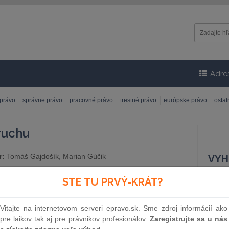
Adre
 právo
správne právo
pracovné právo
trestné právo
európske právo
osta
ruchu
r:
Tomáš Gajdošík, Marian Gúčik
VYH
adateľstvo:
Wolters Kluwer
STE TU PRVÝ-KRÁT?
Čísl
m vydania:
11. 6. 2026
Vitajte na internetovom serveri epravo.sk. Sme zdroj informácií ako
pre laikov tak aj pre právnikov profesionálov.
Zaregistrujte sa u nás
Náz
KÚPIŤ