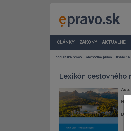
ČLÁNKY
ZÁKONY
AKTUÁLNE
občianske právo
obchodné právo
finančné
Lexikón cestovného 
Auto
Nakl
Dátu