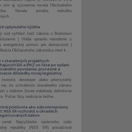
 s ním aj významná novela Obchodného
nníka. Novela prináša niekoľko
tných...
ti uplynulého týždňa
ý súd vyhlásil časť zákona o Bratislave
tiústavnú | Vláda upravila nariadenie o
ej energetickej pomoci pre domácnosti |
fikácia Občianskeho zákonníka mieri k...
 v stavebných projektoch
hajúcich EIA a IPKZ vo fáze po vydaní
rovaného povolenia: procesné a
vacie dôsledky novej legislatívy
investor, developer alebo priemyselný
 vie, že schválením stavebného zámeru
jekt v reálnom živote málokedy definitívne
a. Počas fázy realizácie bežne...
otná poisťovňa ako súkromnoprávny
t: NSS SR rozhodol o úhradách
egorizovaných liekov
 senát Najvyššieho správneho súdu
nskej republiky (NSS SR) posudzoval