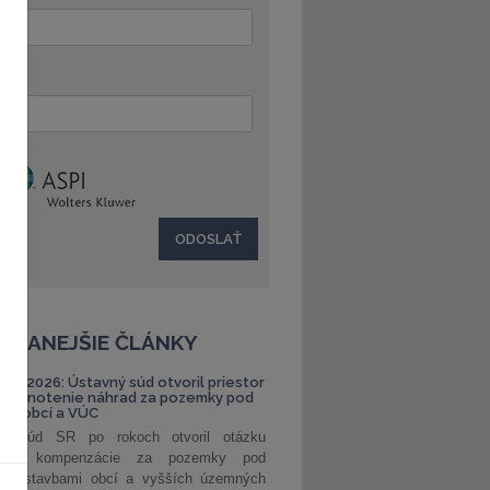
:
ČÍTANEJŠIE ČLÁNKY
S 1/2026: Ústavný súd otvoril priestor
ehodnotenie náhrad za pozemky pod
ami obcí a VÚC
ný súd SR po rokoch otvoril otázku
ranej kompenzácie za pozemky pod
ými stavbami obcí a vyšších územných