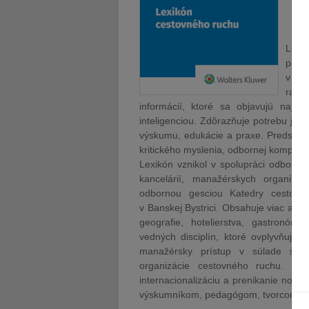
Lexi
podl
v sú
rastú
informácií, ktoré sa objavujú naj
inteligenciou. Zdôrazňuje potrebu jasn
výskumu, edukácie a praxe. Predstavuj
kritického myslenia, odbornej kompete
Lexikón vznikol v spolupráci odborník
kancelárií, manažérskych organizác
odbornou gesciou Katedry cestovné
v Banskej Bystrici. Obsahuje viac ak
geografie, hotelierstva, gastronómie
vedných disciplín, ktoré ovplyvňujú
manažérsky prístup v súlade s m
organizácie cestovného ruchu. Rešp
internacionalizáciu a prenikanie nový
výskumníkom, pedagógom, tvorcom polit