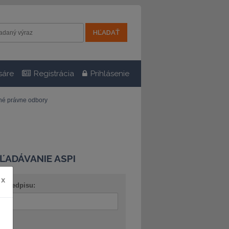
sáre
Registrácia
Prihlásenie
tné právne odbory
ĽADÁVANIE ASPI
x
o predpisu:
ov: