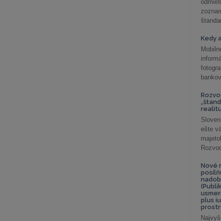
odmiet
zoznam
štandar
Kedy a
Mobiln
inform
fotog
bankov
Rozvod
„štand
realit
Sloven
ešte v
majeto
Rozvod 
Nové r
posil
nadob
(Publi
usmer
plus i
prostr
Najvyš