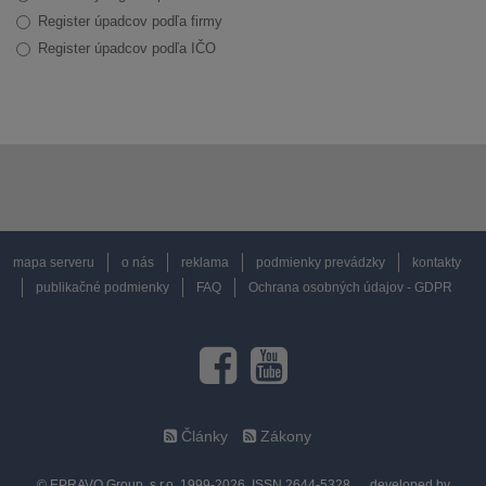
Register úpadcov podľa firmy
Register úpadcov podľa IČO
mapa serveru
o nás
reklama
podmienky prevádzky
kontakty
publikačné podmienky
FAQ
Ochrana osobných údajov - GDPR
Články
Zákony
© EPRAVO Group, s.r.o. 1999-2026, ISSN 2644-5328
developed by