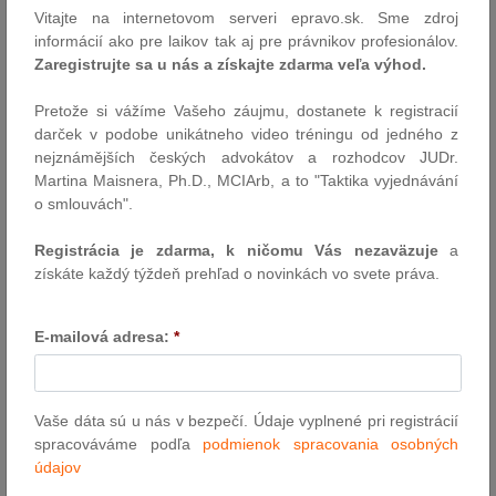
Vitajte na internetovom serveri epravo.sk. Sme zdroj
informácie. Ide predovšetkým o informácie týkajúce sa súvisiacich
informácií ako pre laikov tak aj pre právnikov profesionálov.
právnych predpisov a informácie o praktickom uplatňovaní
Zaregistrujte sa u nás a získajte zdarma veľa výhod.
jednotlivých zákonných ustanovení. Takýmto spôsobom by sa mal
dotvoriť komplexný pohľad na platnú právnu úpravu vzniku,
Pretože si vážíme Vašeho záujmu, dostanete k registracií
činnosti i zániku politických strán a politických hnutí v Slovenskej
darček v podobe unikátneho video tréningu od jedného z
republike, ktorý čitateľovi výlučne „holý" text zákona len ťažko
nejznámějších českých advokátov a rozhodcov JUDr.
môže poskytnúť.Dôležitou súčasťou predkladaného komentára je
Martina Maisnera, Ph.D., MCIArb, a to "Taktika vyjednávání
aj judikatúra súvisiaca s právnym postavením politických strán, ich
o smlouvách".
vznikom, činnosťou i zánikom a je ňou aj práca s textami stanov
rôznych politických strán, a to s cieľom poukázať na praktické
Registrácia je zdarma, k ničomu Vás nezaväzuje
a
premietnutie zákonných požiadaviek, alebo, naopak, s cieľom
získáte každý týždeň prehľad o novinkách vo svete práva.
poukázať na nedodržiavanie niektorých zákonných
noriem.Predkladaný komentár má ambíciu slúžiť predovšetkým
praxi. Jeho užívateľmi však môžu byť nielen „profesionáli", teda tí,
E-mailová adresa:
*
ktorí sú s problematikou politických strán a politických hnutí
pracovne spätí, ale taktiež aj všetci tí, ktorí majú záujem hlbšie
pochopiť ich právnu úpravu v Slovenskej republike. Okrem členov
politických strán, osobitne ich funkcionárov či členov prípravných
Vaše dáta sú u nás v bezpečí. Údaje vyplnené pri registrácií
výborov budúcich politických strán, môžu byť cieľovou skupinou aj
spracováváme podľa
podmienok spracovania osobných
pracovníci tých orgánov verejnej moci, ktoré sa s aplikáciou
údajov
právnych pravidiel týkajúcich sa politických strán v praxi často