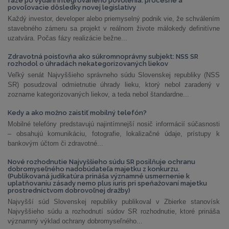
fáze po vydaní integrovaného povolenia: procesné a
povoľovacie dôsledky novej legislatívy
Každý investor, developer alebo priemyselný podnik vie, že schválením
stavebného zámeru sa projekt v reálnom živote málokedy definitívne
uzatvára. Počas fázy realizácie bežne...
Zdravotná poisťovňa ako súkromnoprávny subjekt: NSS SR
rozhodol o úhradách nekategorizovaných liekov
Veľký senát Najvyššieho správneho súdu Slovenskej republiky (NSS
SR) posudzoval odmietnutie úhrady lieku, ktorý nebol zaradený v
zozname kategorizovaných liekov, a teda nebol štandardne...
Kedy a ako možno zaistiť mobilný telefón?
Mobilné telefóny predstavujú najintímnejší nosič informácií súčasnosti
– obsahujú komunikáciu, fotografie, lokalizačné údaje, prístupy k
bankovým účtom či zdravotné...
Nové rozhodnutie Najvyššieho súdu SR posilňuje ochranu
dobromyseľného nadobúdateľa majetku z konkurzu.
(Publikovaná judikatúra prináša významné usmernenie k
uplatňovaniu zásady nemo plus iuris pri speňažovaní majetku
prostredníctvom dobrovoľnej dražby)
Najvyšší súd Slovenskej republiky publikoval v Zbierke stanovísk
Najvyššieho súdu a rozhodnutí súdov SR rozhodnutie, ktoré prináša
významný výklad ochrany dobromyseľného...