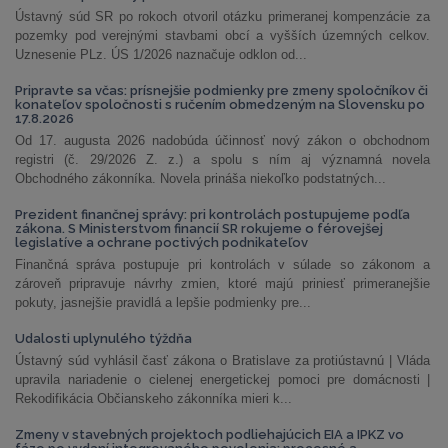
Ústavný súd SR po rokoch otvoril otázku primeranej kompenzácie za
pozemky pod verejnými stavbami obcí a vyšších územných celkov.
Uznesenie PLz. ÚS 1/2026 naznačuje odklon od...
Pripravte sa včas: prísnejšie podmienky pre zmeny spoločníkov či
konateľov spoločnosti s ručením obmedzeným na Slovensku po
17.8.2026
Od 17. augusta 2026 nadobúda účinnosť nový zákon o obchodnom
registri (č. 29/2026 Z. z.) a spolu s ním aj významná novela
Obchodného zákonníka. Novela prináša niekoľko podstatných...
Prezident finančnej správy: pri kontrolách postupujeme podľa
zákona. S Ministerstvom financií SR rokujeme o férovejšej
legislatíve a ochrane poctivých podnikateľov
Finančná správa postupuje pri kontrolách v súlade so zákonom a
zároveň pripravuje návrhy zmien, ktoré majú priniesť primeranejšie
pokuty, jasnejšie pravidlá a lepšie podmienky pre...
Udalosti uplynulého týždňa
Ústavný súd vyhlásil časť zákona o Bratislave za protiústavnú | Vláda
upravila nariadenie o cielenej energetickej pomoci pre domácnosti |
Rekodifikácia Občianskeho zákonníka mieri k...
Zmeny v stavebných projektoch podliehajúcich EIA a IPKZ vo