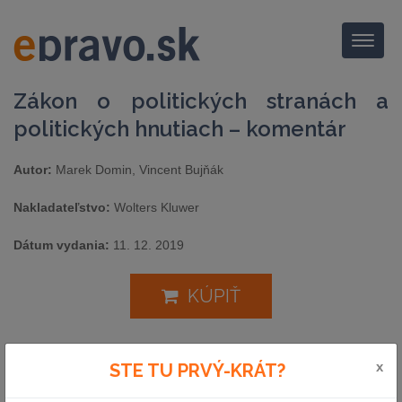
Menu
Zákon o politických stranách a
politických hnutiach – komentár
Autor:
Marek Domin, Vincent Bujňák
Nakladateľstvo:
Wolters Kluwer
Dátum vydania:
11. 12. 2019
KÚPIŤ
Účelom komentára je systematicky, prehľadne a zrozumiteľne
x
STE TU PRVÝ-KRÁT?
„okomentovať" jednotlivé ustanovenia zákona o politických
stranách a politických hnutiach a doplniť ich o relevantné