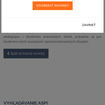
stretávajú (napr. Ministerstva vnútra SR či súdov). Zvolenému
okruhu adresátov je prispôsobený aj jazyk komentára, ktorý sa
nesnaží byť za každú cenu vedeckým. Práve naopak, komentár
sa autori snažili napísať tak, aby bol čo možno najviac
zrozumiteľný aj pre bežného občana – nositeľa práva zakladať
ZAVRIEŤ
politické strany a združovať sa v nich. Komentár je vhodný aj ako
doplnkový študijný materiál pre vedeckých pracovníkov,
pedagógov i študentov právnických fakúlt, prípadne aj pre
študentov iných súvisiacich spoločenskovedných disciplín.
Späť na knižné novinky
VYHĽADÁVANIE ASPI