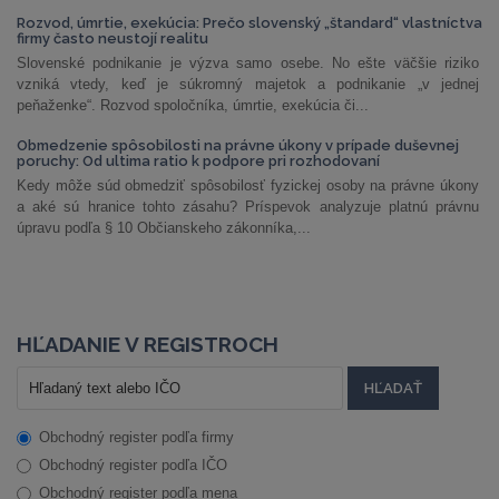
Rozvod, úmrtie, exekúcia: Prečo slovenský „štandard“ vlastníctva
firmy často neustojí realitu
Slovenské podnikanie je výzva samo osebe. No ešte väčšie riziko
vzniká vtedy, keď je súkromný majetok a podnikanie „v jednej
peňaženke“. Rozvod spoločníka, úmrtie, exekúcia či...
Obmedzenie spôsobilosti na právne úkony v prípade duševnej
poruchy: Od ultima ratio k podpore pri rozhodovaní
Kedy môže súd obmedziť spôsobilosť fyzickej osoby na právne úkony
a aké sú hranice tohto zásahu? Príspevok analyzuje platnú právnu
úpravu podľa § 10 Občianskeho zákonníka,...
HĽADANIE V REGISTROCH
Obchodný register podľa firmy
Obchodný register podľa IČO
Obchodný register podľa mena