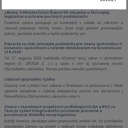
ZAVRIEŤ
Prezident finančnej správy: pri kontrolách postupujeme podľa
zákona. S Ministerstvom financií SR rokujeme o férovejšej
legislatíve a ochrane poctivých podnikateľov
Finančná správa postupuje pri kontrolách v súlade so zákonom a
zároveň pripravuje návrhy zmien, ktoré majú priniesť primeranejšie
pokuty, jasnejšie pravidlá a lepšie podmienky pre...
Pripravte sa včas: prísnejšie podmienky pre zmeny spoločníkov či
konateľov spoločnosti s ručením obmedzeným na Slovensku po
17.8.2026
Od 17. augusta 2026 nadobúda účinnosť nový zákon o obchodnom
registri (č. 29/2026 Z. z.) a spolu s ním aj významná novela
Obchodného zákonníka. Novela prináša niekoľko podstatných...
Udalosti uplynulého týždňa
Ústavný súd vyhlásil časť zákona o Bratislave za protiústavnú | Vláda
upravila nariadenie o cielenej energetickej pomoci pre domácnosti |
Rekodifikácia Občianskeho zákonníka mieri k...
Zmeny v stavebných projektoch podliehajúcich EIA a IPKZ vo
fáze po vydaní integrovaného povolenia: procesné a
povoľovacie dôsledky novej legislatívy
Každý investor, developer alebo priemyselný podnik vie, že schválením
stavebného zámeru sa projekt v reálnom živote málokedy definitívne