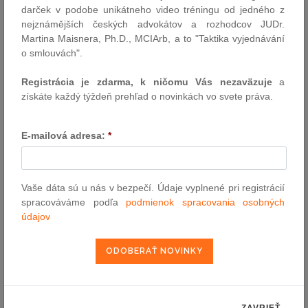
darček v podobe unikátneho video tréningu od jedného z
Text:
nejznámějších českých advokátov a rozhodcov JUDr.
Martina Maisnera, Ph.D., MCIArb, a to "Taktika vyjednávání
o smlouvách".
Registrácia je zdarma, k ničomu Vás nezaväzuje
a
získáte každý týždeň prehľad o novinkách vo svete práva.
E-mailová adresa:
*
NAJČÍTANEJŠIE ČLÁNKY
PLz. ÚS 1/2026: Ústavný súd otvoril priestor na prehodnotenie
náhrad za pozemky pod stavbami obcí a VÚC
Vaše dáta sú u nás v bezpečí. Údaje vyplnené pri registrácií
Ústavný súd SR po rokoch otvoril otázku primeranej kompenzácie za
spracováváme podľa
podmienok spracovania osobných
pozemky pod verejnými stavbami obcí a vyšších územných celkov.
údajov
Uznesenie PLz. ÚS 1/2026 naznačuje odklon od...
Závislá práca po 1. 1. 2026: kde končí podnikanie SZČO a začína
pracovnoprávny vzťah
Od 1. 1. 2026 sa mení definícia závislej práce. Zistite, čo to znamená
pre spoluprácu so SZČO, aké sú riziká prekvalifikácie a ako správne
nastaviť B2B vzťahy.