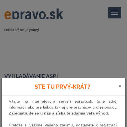
Menu
Odkaz už nie je platný
VYHĽADÁVANIE ASPI
x
STE TU PRVÝ-KRÁT?
Číslo predpisu:
Vitajte na internetovom serveri epravo.sk. Sme zdroj
informácií ako pre laikov tak aj pre právnikov profesionálov.
Zaregistrujte sa u nás a získajte zdarma veľa výhod.
Názov:
Pretože si vážíme Vašeho záujmu, dostanete k registracií