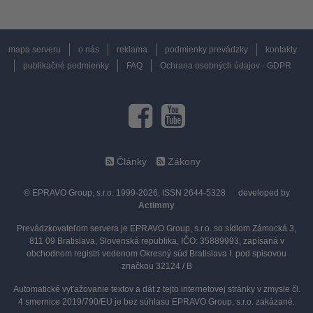
mapa serveru
o nás
reklama
podmienky prevádzky
kontakty
publikačné podmienky
FAQ
Ochrana osobných údajov - GDPR
Články
Zákony
© EPRAVO Group, s.r.o. 1999-2026, ISSN 2644-5328
developed by
Actimmy
Prevádzkovateľom servera je EPRAVO Group, s.r.o. so sídlom Zámocká 3,
811 09 Bratislava, Slovenská republika, IČO: 35889993, zapísaná v
obchodnom registri vedenom Okresný súd Bratislava I. pod spisovou
značkou 32124 / B
Automatické vyťažovanie textov a dát z tejto internetovej stránky v zmysle čl.
4 smernice 2019/790/EU je bez súhlasu EPRAVO Group, s.r.o. zakázané.