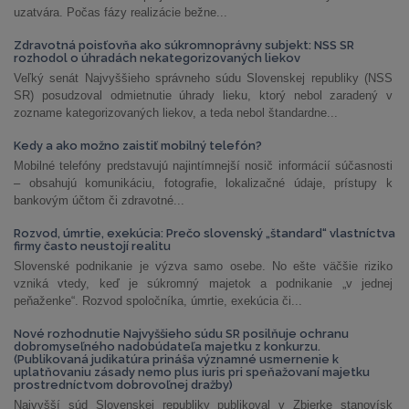
uzatvára. Počas fázy realizácie bežne...
Zdravotná poisťovňa ako súkromnoprávny subjekt: NSS SR
rozhodol o úhradách nekategorizovaných liekov
Veľký senát Najvyššieho správneho súdu Slovenskej republiky (NSS
SR) posudzoval odmietnutie úhrady lieku, ktorý nebol zaradený v
zozname kategorizovaných liekov, a teda nebol štandardne...
Kedy a ako možno zaistiť mobilný telefón?
Mobilné telefóny predstavujú najintímnejší nosič informácií súčasnosti
– obsahujú komunikáciu, fotografie, lokalizačné údaje, prístupy k
bankovým účtom či zdravotné...
Rozvod, úmrtie, exekúcia: Prečo slovenský „štandard“ vlastníctva
firmy často neustojí realitu
Slovenské podnikanie je výzva samo osebe. No ešte väčšie riziko
vzniká vtedy, keď je súkromný majetok a podnikanie „v jednej
peňaženke“. Rozvod spoločníka, úmrtie, exekúcia či...
Nové rozhodnutie Najvyššieho súdu SR posilňuje ochranu
dobromyseľného nadobúdateľa majetku z konkurzu.
(Publikovaná judikatúra prináša významné usmernenie k
uplatňovaniu zásady nemo plus iuris pri speňažovaní majetku
prostredníctvom dobrovoľnej dražby)
Najvyšší súd Slovenskej republiky publikoval v Zbierke stanovísk