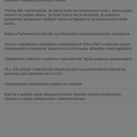
úhradách nekategorizovaných liekov
Právny štát: nezrovnalosť, ku ktorej došlo pri vymenovaní sudcu, sama osebe
nestačí na prijatie záveru, že tento sudca nie je nezávislý; je potrebné
komplexné posúdenie všetkých okolností týkajúcich sa vymenovania tohto
sudcu
Rada a Parlament sa dohodli na účinnejšom presadzovaní práv cestujúcich
Zmeny v stavebných projektoch podliehajúcich EIA a IPKZ vo fáze po vydaní
integrovaného povolenia: procesné a povoľovacie dôsledky novej legislatívy
Odstránenie rodových rozdielov v starostlivosti: lepšia podpora opatrovateľov
PLz. ÚS 1/2026: Ústavný súd otvoril priestor na prehodnotenie náhrad za
pozemky pod stavbami obcí a VÚC
Vyporiadanie obchodného podielu po rozvode
Keď sa z aviváže stane dôkazová indícia: hranice voľného hodnotenia
dôkazov a zákaz arbitrárnosti v rodinnom konaní