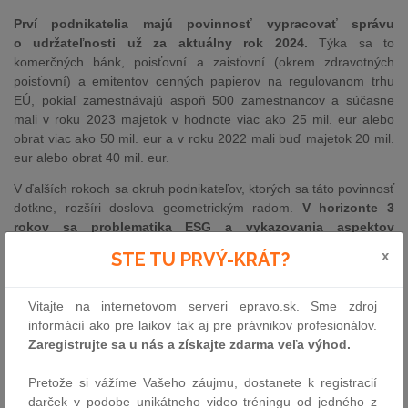
Prví podnikatelia majú povinnosť vypracovať správu
o udržateľnosti už za aktuálny rok 2024.
Týka sa to
komerčných bánk, poisťovní a zaisťovní (okrem zdravotných
poisťovní) a emitentov cenných papierov na regulovanom trhu
EÚ, pokiaľ zamestnávajú aspoň 500 zamestnancov a súčasne
mali v roku 2023 majetok v hodnote viac ako 25 mil. eur alebo
obrat viac ako 50 mil. eur a v roku 2022 mali buď majetok 20 mil.
eur alebo obrat 40 mil. eur.
V ďalších rokoch sa okruh podnikateľov, ktorých sa táto povinnosť
dotkne, rozšíri doslova geometrickým radom.
V horizonte 3
rokov sa problematika ESG a vykazovania aspektov
udržateľnosti pri podnikateľskej činnosti dotkne prakticky
x
STE TU PRVÝ-KRÁT?
každého podnikateľa.
Každý, koho sa povinnosti sledovania
a vykazovania aspektov udržateľnosti týkajú alebo budú týkať,
musí totiž svoje vlastné hodnotenie udržateľnosti upravovať aj
Vitajte na internetovom serveri epravo.sk. Sme zdroj
s ohľadom na aktivity svojich dodávateľov.
Väčšie spoločnosti
informácií ako pre laikov tak aj pre právnikov profesionálov.
tak budú vytvárať tlak na svojich menších dodávateľov
, aby
Zaregistrujte sa u nás a získajte zdarma veľa výhod.
mali k dispozícii vlastné správy o udržateľnosti a vedeli
dôveryhodne preukázať svoje hodnotenie, tzv.
ESG skóre
.
Pri
Pretože si vážíme Vašeho záujmu, dostanete k registracií
výberových konaniach a tendroch bude práve podmienka
darček v podobe unikátneho video tréningu od jedného z