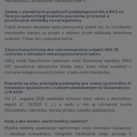
Rekodifikácia Občianskeho zákonníka mieri k...
Zmeny v stavebných projektoch podliehajúcich EIA a IPKZ vo
fáze po vydaní integrovaného povolenia: procesné a
povoľovacie dôsledky novej legislatívy
Každý investor, developer alebo priemyselný podnik vie, že schválením
stavebného zámeru sa projekt v reálnom živote málokedy definitívne
uzatvára. Počas fázy realizácie bežne...
Zdravotná poisťovňa ako súkromnoprávny subjekt: NSS SR
rozhodol o úhradách nekategorizovaných liekov
Veľký senát Najvyššieho správneho súdu Slovenskej republiky (NSS
SR) posudzoval odmietnutie úhrady lieku, ktorý nebol zaradený v
zozname kategorizovaných liekov, a teda nebol štandardne...
Pripravte sa včas: prísnejšie podmienky pre zmeny spoločníkov či
konateľov spoločnosti s ručením obmedzeným na Slovensku po
17.8.2026
Od 17. augusta 2026 nadobúda účinnosť nový zákon o obchodnom
registri (č. 29/2026 Z. z.) a spolu s ním aj významná novela
Obchodného zákonníka. Novela prináša niekoľko podstatných...
Kedy a ako možno zaistiť mobilný telefón?
Mobilné telefóny predstavujú najintímnejší nosič informácií súčasnosti
– obsahujú komunikáciu, fotografie, lokalizačné údaje, prístupy k