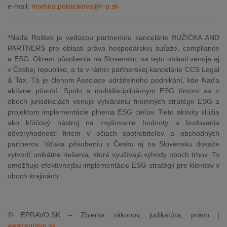
e-mail:
martina.poliacikova@r-p.sk
*
Naďa Roštek je vedúcou partnerkou kancelárie RUŽIČKA AND
PARTNERS pre oblasti práva hospodárskej súťaže, compliance
a ESG. Okrem pôsobenia na Slovensku, sa tejto oblasti venuje aj
v Českej republike, a to v rámci partnerskej kancelárie CCS Legal
& Tax. Tá je členom Asociace udržitelného podnikání, kde Naďa
aktívne pôsobí. Spolu s multidisciplinárnym ESG tímom sa v
oboch jurisdikciách venuje vytváraniu firemných stratégií ESG a
projektom implementácie plnenia ESG cieľov. Tieto aktivity slúžia
ako kľúčový nástroj na zvyšovanie hodnoty a budovania
dôveryhodnosti firiem v očiach spotrebiteľov a obchodných
partnerov. Vďaka pôsobeniu v Česku aj na Slovensku dokáže
vytvoriť unikátne riešenia, ktoré využívajú výhody oboch trhov. To
umožňuje efektívnejšiu implementáciu ESG stratégií pre klientov v
oboch krajinách.
© EPRAVO.SK – Zbierka zákonov, judikatúra, právo |
www.epravo.sk