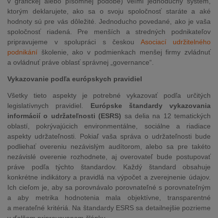
v grafickej alebo písomnej podobe) veľmi jednoduchý systém,
ktorým deklarujete, ako sa o svoju spoločnosť staráte a aké
hodnoty sú pre vás dôležité. Jednoducho povedané, ako je vaša
spoločnosť riadená. Pre menších a stredných podnikateľov
pripravujeme v spolupráci s českou
Asociací udržitelného
podnikání
školenie, ako v podmienkach menšej firmy zvládnuť
a ovládnuť práve oblasť správnej „governance“.
Vykazovanie podľa európskych pravidiel
Všetky tieto aspekty je potrebné vykazovať podľa určitých
legislatívnych pravidiel.
Európske štandardy vykazovania
informácií o udržateľnosti (ESRS)
sa delia na 12 tematických
oblastí, pokrývajúcich environmentálne, sociálne a riadiace
aspekty udržateľnosti. Pokiaľ vaša správa o udržateľnosti bude
podliehať overeniu nezávislým audítorom, alebo sa pre takéto
nezávislé overenie rozhodnete, aj overovateľ bude postupovať
práve podľa týchto štandardov. Každý štandard obsahuje
konkrétne indikátory a pravidlá na výpočet a zverejnenie údajov.
Ich cieľom je, aby sa porovnávalo porovnateľné s porovnateľným
a aby metrika hodnotenia mala objektívne, transparentné
a merateľné kritériá. Na štandardy ESRS sa detailnejšie pozrieme