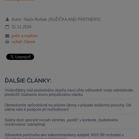
Autor: Naďa Roštek (RUŽIČKA AND PARTNERS)
21.11.2024
pošli e-mailom
vytlač článok
ĎALŠIE ČLÁNKY:
Vnútroštátny súd posledného stupňa musí vždy odôvodniť svoje odmietnutie
predložiť Súdnemu dvoru prejudiciálnu otázku
Obmedzenie spôsobilosti na právne úkony v prípade duševnej poruchy: Od
ultima ratio k podpore pri rozhodovaní
Súdny dvor spresnil rozsah výnimky „pastiš“ v kontexte „hudobného
vzorkovania“ (sampling)
Zdravotná poisťovňa ako súkromnoprávny subjekt: NSS SR rozhodol o