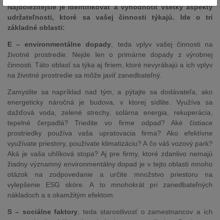
Najdôležitejšie je identifikovať a vyhodnotiť všetky aspekty
udržateľnosti, ktoré sa vašej činnosti týkajú. Ide o tri
základné oblasti:
E – environmentálne dopady
, teda vplyv vašej činnosti na
životné prostredie. Nejde len o primárne dopady z výrobnej
činnosti. Táto oblasť sa týka aj firiem, ktoré nevyrábajú a ich vplyv
na životné prostredie sa môže javiť zanedbateľný.
Zamyslite sa napríklad nad tým, a pýtajte sa dodávateľa, ako
energeticky náročná je budova, v ktorej sídlite. Využíva sa
dažďová voda, zelené strechy, solárna energia, rekuperácia,
tepelné čerpadlá? Triedite vo firme odpad? Aké čistiace
prostriedky používa vaša upratovacia firma? Ako efektívne
využívate priestory, používate klimatizáciu? A čo váš vozový park?
Aká je vaša uhlíková stopa? Aj pre firmy, ktoré zdanlivo nemajú
žiadny významný environmentálny dopad je v tejto oblasti mnoho
otázok na zodpovedanie a určite množstvo priestoru na
vylepšenie ESG skóre. A to mnohokrát pri zanedbateľných
nákladoch a s okamžitým efektom.
S – sociálne faktory
, teda starostlivosť o zamestnancov a ich