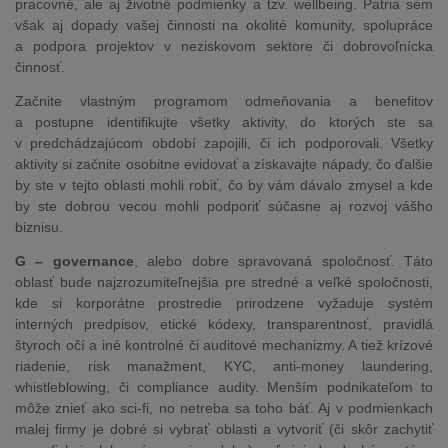
pracovné, ale aj životné podmienky a tzv. wellbeing. Patria sem
však aj dopady vašej činnosti na okolité komunity, spolupráce
a podpora projektov v neziskovom sektore či dobrovoľnícka
činnosť.
Začnite vlastným programom odmeňovania a benefitov
a postupne identifikujte všetky aktivity, do ktorých ste sa
v predchádzajúcom období zapojili, či ich podporovali. Všetky
aktivity si začnite osobitne evidovať a získavajte nápady, čo ďalšie
by ste v tejto oblasti mohli robiť, čo by vám dávalo zmysel a kde
by ste dobrou vecou mohli podporiť súčasne aj rozvoj vášho
biznisu.
G – governance
, alebo dobre spravovaná spoločnosť. Táto
oblasť bude najzrozumiteľnejšia pre stredné a veľké spoločnosti,
kde si korporátne prostredie prirodzene vyžaduje systém
interných predpisov, etické kódexy, transparentnosť, pravidlá
štyroch očí a iné kontrolné či auditové mechanizmy. A tiež krízové
riadenie, risk manažment, KYC, anti-money laundering,
whistleblowing, či compliance audity. Menším podnikateľom to
môže znieť ako sci-fi, no netreba sa toho báť. Aj v podmienkach
malej firmy je dobré si vybrať oblasti a vytvoriť (či skôr zachytiť