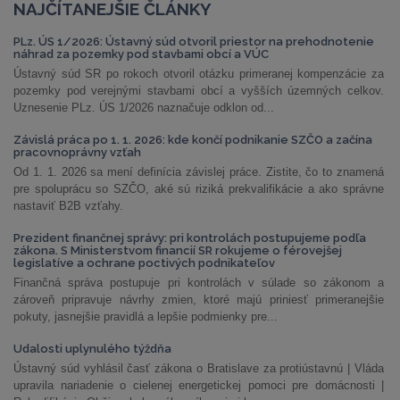
NAJČÍTANEJŠIE ČLÁNKY
PLz. ÚS 1/2026: Ústavný súd otvoril priestor na prehodnotenie
náhrad za pozemky pod stavbami obcí a VÚC
Ústavný súd SR po rokoch otvoril otázku primeranej kompenzácie za
pozemky pod verejnými stavbami obcí a vyšších územných celkov.
Uznesenie PLz. ÚS 1/2026 naznačuje odklon od...
Závislá práca po 1. 1. 2026: kde končí podnikanie SZČO a začína
pracovnoprávny vzťah
Od 1. 1. 2026 sa mení definícia závislej práce. Zistite, čo to znamená
pre spoluprácu so SZČO, aké sú riziká prekvalifikácie a ako správne
nastaviť B2B vzťahy.
Prezident finančnej správy: pri kontrolách postupujeme podľa
zákona. S Ministerstvom financií SR rokujeme o férovejšej
legislatíve a ochrane poctivých podnikateľov
Finančná správa postupuje pri kontrolách v súlade so zákonom a
zároveň pripravuje návrhy zmien, ktoré majú priniesť primeranejšie
pokuty, jasnejšie pravidlá a lepšie podmienky pre...
Udalosti uplynulého týždňa
Ústavný súd vyhlásil časť zákona o Bratislave za protiústavnú | Vláda
upravila nariadenie o cielenej energetickej pomoci pre domácnosti |