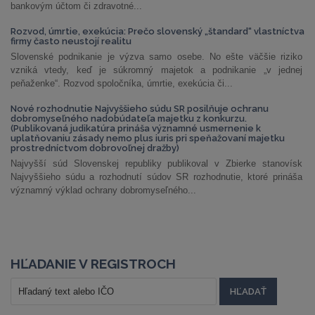
bankovým účtom či zdravotné...
Rozvod, úmrtie, exekúcia: Prečo slovenský „štandard“ vlastníctva
firmy často neustojí realitu
Slovenské podnikanie je výzva samo osebe. No ešte väčšie riziko
vzniká vtedy, keď je súkromný majetok a podnikanie „v jednej
peňaženke“. Rozvod spoločníka, úmrtie, exekúcia či...
Nové rozhodnutie Najvyššieho súdu SR posilňuje ochranu
dobromyseľného nadobúdateľa majetku z konkurzu.
(Publikovaná judikatúra prináša významné usmernenie k
uplatňovaniu zásady nemo plus iuris pri speňažovaní majetku
prostredníctvom dobrovoľnej dražby)
Najvyšší súd Slovenskej republiky publikoval v Zbierke stanovísk
Najvyššieho súdu a rozhodnutí súdov SR rozhodnutie, ktoré prináša
významný výklad ochrany dobromyseľného...
HĽADANIE V REGISTROCH