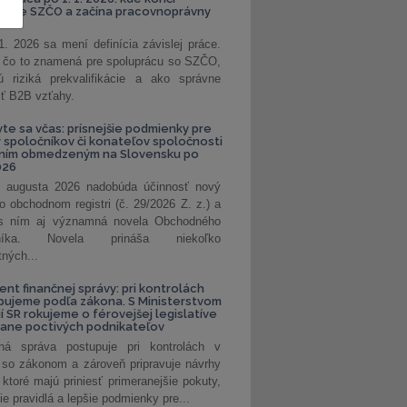
kanie SZČO a začína pracovnoprávny
1. 2026 sa mení definícia závislej práce.
e, čo to znamená pre spoluprácu so SZČO,
 riziká prekvalifikácie a ako správne
iť B2B vzťahy.
vte sa včas: prísnejšie podmienky pre
spoločníkov či konateľov spoločnosti
ením obmedzeným na Slovensku po
026
 augusta 2026 nadobúda účinnosť nový
o obchodnom registri (č. 29/2026 Z. z.) a
 s ním aj významná novela Obchodného
nníka. Novela prináša niekoľko
tných...
ent finančnej správy: pri kontrolách
pujeme podľa zákona. S Ministerstvom
ií SR rokujeme o férovejšej legislatíve
rane poctivých podnikateľov
ná správa postupuje pri kontrolách v
 so zákonom a zároveň pripravuje návrhy
 ktoré majú priniesť primeranejšie pokuty,
ie pravidlá a lepšie podmienky pre...