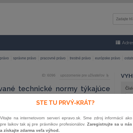
Adre
 právo
správne právo
pracovné právo
trestné právo
európske právo
osta
VYH
ID: 6096
upozornenie pre užívateľov
vané technické normy týkajúce
Čísl
iek musia byť prístupné občanom
STE TU PRVÝ-KRÁT?
Náz
Vitajte na internetovom serveri epravo.sk. Sme zdroj informácií ako
omisie zamietajúce prístup k týmto normám, ako aj
pre laikov tak aj pre právnikov profesionálov.
Zaregistrujte sa u nás
 bolo toto zamietnutie potvrdené
a získajte zdarma veľa výhod.