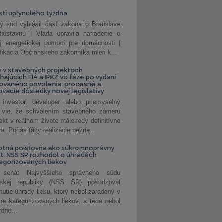
ti uplynulého týždňa
ý súd vyhlásil časť zákona o Bratislave
tiústavnú | Vláda upravila nariadenie o
ej energetickej pomoci pre domácnosti |
fikácia Občianskeho zákonníka mieri k...
 v stavebných projektoch
hajúcich EIA a IPKZ vo fáze po vydaní
rovaného povolenia: procesné a
vacie dôsledky novej legislatívy
investor, developer alebo priemyselný
 vie, že schválením stavebného zámeru
jekt v reálnom živote málokedy definitívne
a. Počas fázy realizácie bežne...
otná poisťovňa ako súkromnoprávny
t: NSS SR rozhodol o úhradách
egorizovaných liekov
 senát Najvyššieho správneho súdu
nskej republiky (NSS SR) posudzoval
nutie úhrady lieku, ktorý nebol zaradený v
e kategorizovaných liekov, a teda nebol
dne...