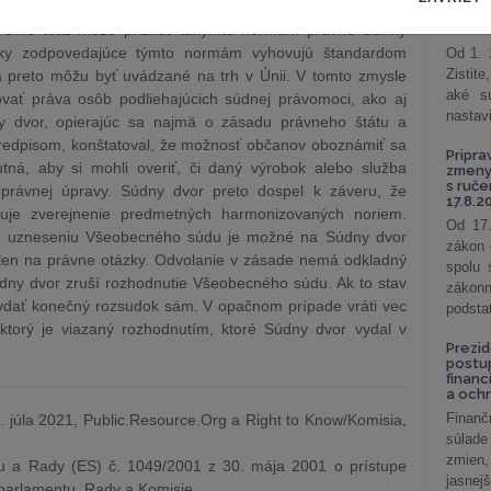
ýkajúce sa harmonizovaných noriem o bezpečnosti hračiek
podni
 Únie totiž môže priznať takýmto normám právne účinky
vzťah
bky zodpovedajúce týmto normám vyhovujú štandardom
Od 1. 
Zistit
 preto môžu byť uvádzané na trh v Únii. V tomto zmysle
aké sú
ať práva osôb podliehajúcich súdnej právomoci, ako aj
nastav
dny dvor, opierajúc sa najmä o zásadu právneho štátu a
redpisom, konštatoval, že možnosť občanov oboznámiť sa
Pripra
ná, aby si mohli overiť, či daný výrobok alebo služba
zmeny 
s ruč
 právnej úpravy. Súdny dvor preto dospel k záveru, že
17.8.2
ňuje zverejnenie predmetných harmonizovaných noriem.
Od 17.
 uzneseniu Všeobecného súdu je možné na Súdny dvor
zákon 
 len na právne otázky. Odvolanie v zásade nemá odkladný
spolu
údny dvor zruší rozhodnutie Všeobecného súdu. Ak to stav
záko
ydať konečný rozsudok sám. V opačnom prípade vráti vec
podsta
torý je viazaný rozhodnutím, ktoré Súdny dvor vydal v
Prezid
postu
financ
a och
Finanč
júla 2021, Public.Resource.Org a Right to Know/Komisia,
súlade
zmien,
u a Rady (ES) č. 1049/2001 z 30. mája 2001 o prístupe
jasnejš
parlamentu, Rady a Komisie.