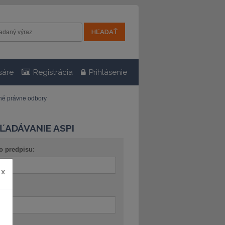
sáre
Registrácia
Prihlásenie
tné právne odbory
ĽADÁVANIE ASPI
o predpisu:
x
ov: