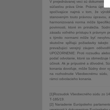
V prejednávanej veci sú dokumenty t
súčasťou práva Únie. Právna úprava
spočívajúce najmä v tom, že výro
stanoveným touto právnou úpravou, a
harmonizovaná norma môže špecifikov
povinnosti, ktoré im prináležia. Sú
zásadu voľného prístupu k právnym p
s týmito normami môže byť nevyhnut
skutočne spĺňajú požiadavky takejto
prevažujúci verejný záujem odôvod
UPOZORNENIE: Proti rozsudku alebo
podať odvolanie, ktoré sa obmedzuje
účinok. Ak je prípustné a dôvodné, S
konania dovoľuje, môže Súdny dvor v
na rozhodnutie Všeobecnému súdu, k
rámci odvolacieho konania.
[1]Rozsudok Všeobecného súdu zo 14. 
T-185/19.
[2] Nariadenie Európskeho parlament
verejnosti k dokumentom Európskeho 