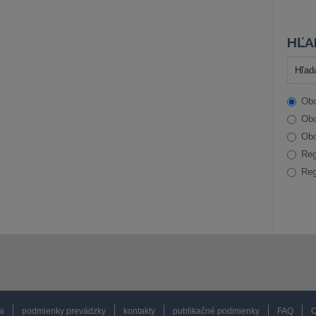
HĽA
Obc
Obc
Obc
Reg
Reg
a
podmienky prevádzky
kontakty
publikačné podmienky
FAQ
O