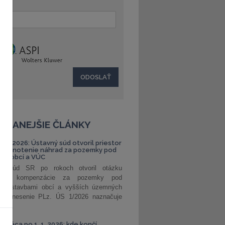
:
ČÍTANEJŠIE ČLÁNKY
S 1/2026: Ústavný súd otvoril priestor
ehodnotenie náhrad za pozemky pod
ami obcí a VÚC
ný súd SR po rokoch otvoril otázku
ranej kompenzácie za pozemky pod
ými stavbami obcí a vyšších územných
. Uznesenie PLz. ÚS 1/2026 naznačuje
od...
á práca po 1. 1. 2026: kde končí