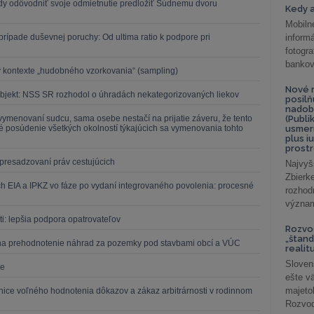
dy odôvodniť svoje odmietnutie predložiť Súdnemu dvoru
Kedy a
Mobiln
rípade duševnej poruchy: Od ultima ratio k podpore pri
inform
fotog
bankov
 v kontexte „hudobného vzorkovania“ (sampling)
Nové r
bjekt: NSS SR rozhodol o úhradách nekategorizovaných liekov
posil
nadob
i vymenovaní sudcu, sama osebe nestačí na prijatie záveru, že tento
(Publi
né posúdenie všetkých okolností týkajúcich sa vymenovania tohto
usmer
plus i
prostr
presadzovaní práv cestujúcich
Najvyš
Zbier
h EIA a IPKZ vo fáze po vydaní integrovaného povolenia: procesné
rozhod
význam
ti: lepšia podpora opatrovateľov
Rozvod
„štand
r na prehodnotenie náhrad za pozemky pod stavbami obcí a VÚC
realit
Sloven
de
ešte v
majeto
anice voľného hodnotenia dôkazov a zákaz arbitrárnosti v rodinnom
Rozvod 