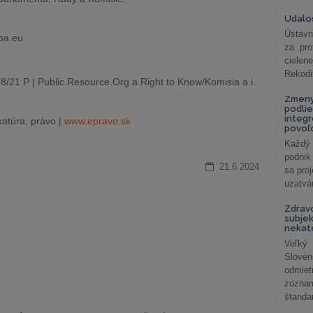
Udalos
Ústavn
opa.eu
za pro
cielen
Rekodi
/21 P | Public.Resource.Org a Right to Know/Komisia a i.
Zmeny
podlie
integ
atúra, právo |
www.epravo.sk
povoľo
Každý 
podnik
21.6.2024
sa pro
uzatvár
Zdrav
subjek
nekat
Veľký
Slove
odmiet
zoznam
štandar