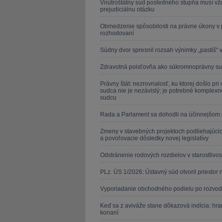
Vnútroštátny súd posledného stupňa musí vž
prejudiciálnu otázku
Obmedzenie spôsobilosti na právne úkony v p
rozhodovaní
Súdny dvor spresnil rozsah výnimky „pastiš“
Zdravotná poisťovňa ako súkromnoprávny su
Právny štát: nezrovnalosť, ku ktorej došlo pr
sudca nie je nezávislý; je potrebné komplex
sudcu
Rada a Parlament sa dohodli na účinnejšom 
Zmeny v stavebných projektoch podliehajúcic
a povoľovacie dôsledky novej legislatívy
Odstránenie rodových rozdielov v starostlivos
PLz. ÚS 1/2026: Ústavný súd otvoril priesto
Vyporiadanie obchodného podielu po rozvo
Keď sa z aviváže stane dôkazová indícia: hr
konaní