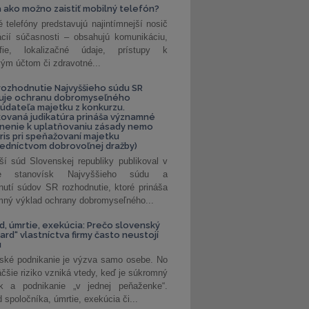
 ako možno zaistiť mobilný telefón?
é telefóny predstavujú najintímnejší nosič
ácií súčasnosti – obsahujú komunikáciu,
rafie, lokalizačné údaje, prístupy k
ým účtom či zdravotné...
ozhodnutie Najvyššieho súdu SR
ňuje ochranu dobromyseľného
údateľa majetku z konkurzu.
kovaná judikatúra prináša významné
nenie k uplatňovaniu zásady nemo
uris pri speňažovaní majetku
edníctvom dobrovoľnej dražby)
ší súd Slovenskej republiky publikoval v
ke stanovísk Najvyššieho súdu a
nutí súdov SR rozhodnutie, ktoré prináša
ný výklad ochrany dobromyseľného...
, úmrtie, exekúcia: Prečo slovenský
ard“ vlastníctva firmy často neustojí
u
ské podnikanie je výzva samo osebe. No
äčšie riziko vzniká vtedy, keď je súkromný
k a podnikanie „v jednej peňaženke“.
spoločníka, úmrtie, exekúcia či...