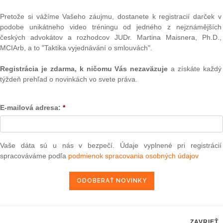
Text
tla žiadosť dvoch neziskových organizácií o prístup k
Pretože si vážíme Vašeho záujmu, dostanete k registracií darček v
ýkajúcim sa bezpečnosti hračiek. Všeobecný súd v roku
podobe unikátneho video tréningu od jedného z nejznámějších
 Súdny dvor v odvolacom konaní konštatoval existenciu
českých advokátov a rozhodcov JUDr. Martina Maisnera, Ph.D.,
dôvodňujúceho zverejnenie harmonizovaných noriem o
MCIArb, a to "Taktika vyjednávání o smlouvách".
my sú súčasťou práva Únie z dôvodu ich právnych účinkov.
becného súdu, ako aj rozhodnutie Komisie.
Registrácia je zdarma, k ničomu Vás nezaväzuje
a získáte každý
týždeň prehľad o novinkách vo svete práva.
sú dve neziskové organizácie, ktorých poslaním je voľne
 roku 2018 požiadali Komisiu, aby im poskytla prístup k
úrovni Únie, ktoré sa týkali bezpečnosti hračiek. Tieto
E-mailová adresa:
*
čiek a chemických súprav. Komisia zamietla ich žiadosť a
rátili, toto zamietnutie potvrdil.1
NAJ
 zrušil rozsudok Všeobecného súdu, ako aj rozhodnutie
PLz. Ú
Vaše dáta sú u nás v bezpečí. Údaje vyplnené pri registrácií
na pr
stavb
spracováváme podľa
podmienok spracovania osobných údajov
 zaručuje každému občanovi Únie a každej fyzickej alebo
Ústav
prime
dlom v členskom štáte prístup k dokumentom, najmä k tým,
verejn
 k dokumentu však možno odmietnuť v prípade, keď by sa
celkov
hodných záujmov určitej fyzickej alebo právnickej osoby,
odklon 
 nepreváži verejný záujem na zverejnení tohto dokumentu.
Závisl
ZAVRIEŤ