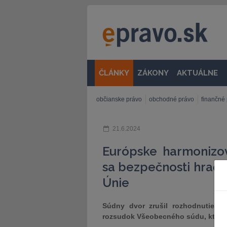
ČLÁNKY
ZÁKONY
AKTUÁLNE
občianske právo
obchodné právo
finančné
21.6.2024
Európske harmonizo
sa bezpečnosti hrač
Únie
Súdny dvor zrušil rozhodnutie K
rozsudok Všeobecného súdu, ktorým