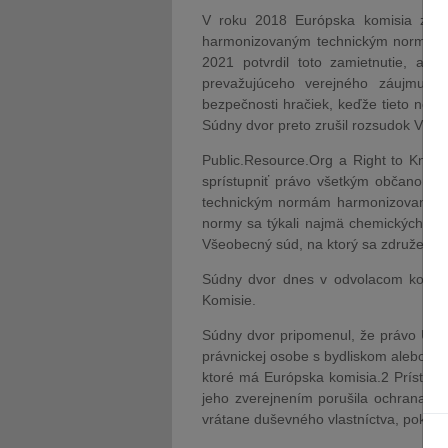
V roku 2018 Európska komisia zamie
harmonizovaným technickým normám t
2021 potvrdil toto zamietnutie, ale
prevažujúceho verejného záujmu o
bezpečnosti hračiek, keďže tieto nor
Súdny dvor preto zrušil rozsudok Všeo
Public.Resource.Org a Right to Know 
sprístupniť právo všetkým občanom. V
technickým normám harmonizovaným na 
normy sa týkali najmä chemických hra
Všeobecný súd, na ktorý sa združenia ob
Súdny dvor dnes v odvolacom konaní
Komisie.
Súdny dvor pripomenul, že právo Únie
právnickej osobe s bydliskom alebo sí
ktoré má Európska komisia.2 Prístup
jeho zverejnením porušila ochrana obc
vrátane duševného vlastníctva, pokiaľ