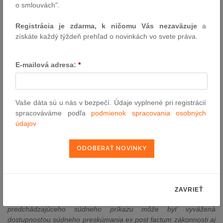
o smlouvách".
vstupom do zariadenia je
implicitne obsiahnutý v príkaze
.
Problém nastáva v prípadoch, keď je mobil zaistený mimo
Registrácia je zdarma, k ničomu Vás nezaväzuje
a
domovej alebo inej prehliadky bez súdneho príkazu. V takomto
získáte každý týždeň prehľad o novinkách vo svete práva.
pípate sa vyžaduje príkaz „nezávislého orgánu“, ktorým môže byť
súd alebo prokurátor. Tento postup ESĽP zdôraznil aj v jednom
E-mailová adresa:
*
z najnovších rozhodnutí (Mukhtarli proti Azerbajdžanu a
Gruzánsku zo dňa 05.09.2024), kde sa v bode 219 uvádza: „
Súd
považuje za potrebné zopakovať, že prehliadka obsahu
mobilného telefónu - ktorá predstavuje opatrenie vážne
Vaše dáta sú u nás v bezpečí. Údaje vyplnené pri registrácií
zasahujúce do súkromného života a korešpondencie osoby -
spracováváme podľa
podmienok spracovania osobných
nemôže byť v súlade s článkom 8 Dohovoru, ak je ponechaná na
údajov
neobmedzenú voľnú úvahu vyšetrovateľa; článok 8 vyžaduje
vydanie príkazu nezávislým orgánom, ak ide o zásah do súkromia
osoby (pozri Dumitru Popescu proti Rumunsko (č. 2), č.
71525/01, § 71, 26. apríla 2007, a Trabajo Rueda, už citovaný, §
35).“.
Ďalej sa v bode 221 uvádza, že „
Dôležitou skutočnosťou je, že
ZAVRIEŤ
podľa predmetného rozsudku môže byť absencia
predchádzajúceho súdneho príkazu môže byť vyvážená
dostupnosťou súdneho preskúmania ex post factum zákonnosti aj