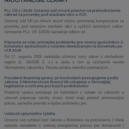
NAJČÍTANEJŠIE ČLÁNKY
PLz. ÚS 1/2026: Ústavný súd otvoril priestor na prehodnotenie
náhrad za pozemky pod stavbami obcí a VÚC
Ústavný súd SR po rokoch otvoril otázku primeranej kompenzácie za
pozemky pod verejnými stavbami obcí a vyšších územných celkov.
Uznesenie PLz. ÚS 1/2026 naznačuje odklon od...
Pripravte sa včas: prísnejšie podmienky pre zmeny spoločníkov či
konateľov spoločnosti s ručením obmedzeným na Slovensku po
17.8.2026
Od 17. augusta 2026 nadobúda účinnosť nový zákon o obchodnom
registri (č. 29/2026 Z. z.) a spolu s ním aj významná novela
Obchodného zákonníka. Novela prináša niekoľko podstatných...
Prezident finančnej správy: pri kontrolách postupujeme podľa
zákona. S Ministerstvom financií SR rokujeme o férovejšej
legislatíve a ochrane poctivých podnikateľov
Finančná správa postupuje pri kontrolách v súlade so zákonom a
zároveň pripravuje návrhy zmien, ktoré majú priniesť primeranejšie
pokuty, jasnejšie pravidlá a lepšie podmienky pre...
Udalosti uplynulého týždňa
Ústavný súd vyhlásil časť zákona o Bratislave za protiústavnú | Vláda
upravila nariadenie o cielenej energetickej pomoci pre domácnosti |