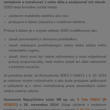
zariadenie a extrahovať z neho dáta a analyzovať ich obsah
.
SDEÚ teda formálne rozlíšil medzi:
zaistením mobilného telefónu ako veci,
prístupom k dátam (obsahu) v mobilnom telefóne.
Prístup k dátam je v zmysle výkladu SDEÚ kvalifikovaný ako:
zásah porovnateľný s domovou prehliadkou;
zásah vyžadujúci predchádzajúci súdny alebo súhlas iného
nezávislého orgánu,
zásah, ktorý musí byť riadne zdôvodnený a musí rešpektovať
princíp proporcionality, teda možno zaistiť len dáta relevantné
s trestným konaním.
Je potrebné dodať, že Rozhodnutie SDEÚ C‑548/21 z 4. 10. 2024
je relatívne novým rozhodnutím a ako bude postupné aplikované
a vykladané aj v rámci rozhodovacej praxe slovenských súdov
ostáva nateraz otázne.
Uznesenie Najvyššieho súdu SR sp. zn.
5 Tdo 7/2017
(
R
47/2017
) z 26. novembra 2014:
Údaje uložené v mobilnom
telefónie nie sú počítačovými údajmi v zmysle
§ 90 TP
aj napriek