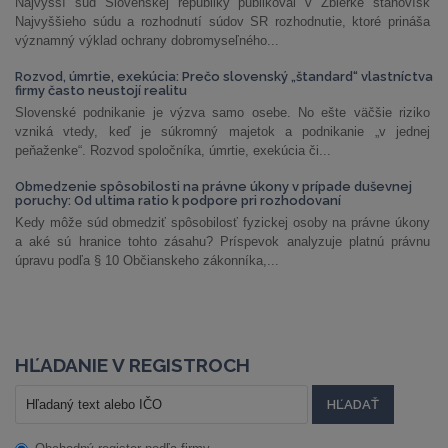
Najvyšší súd Slovenskej republiky publikoval v Zbierke stanovísk
Najvyššieho súdu a rozhodnutí súdov SR rozhodnutie, ktoré prináša
významný výklad ochrany dobromyseľného...
Rozvod, úmrtie, exekúcia: Prečo slovenský „štandard“ vlastníctva
firmy často neustojí realitu
Slovenské podnikanie je výzva samo osebe. No ešte väčšie riziko
vzniká vtedy, keď je súkromný majetok a podnikanie „v jednej
peňaženke“. Rozvod spoločníka, úmrtie, exekúcia či...
Obmedzenie spôsobilosti na právne úkony v prípade duševnej
poruchy: Od ultima ratio k podpore pri rozhodovaní
Kedy môže súd obmedziť spôsobilosť fyzickej osoby na právne úkony
a aké sú hranice tohto zásahu? Príspevok analyzuje platnú právnu
úpravu podľa § 10 Občianskeho zákonníka,...
HĽADANIE V REGISTROCH