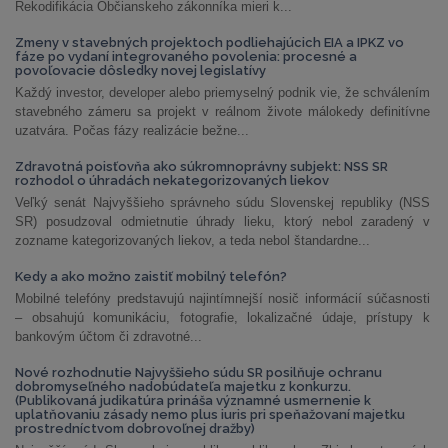
Rekodifikácia Občianskeho zákonníka mieri k...
Zmeny v stavebných projektoch podliehajúcich EIA a IPKZ vo
fáze po vydaní integrovaného povolenia: procesné a
povoľovacie dôsledky novej legislatívy
Každý investor, developer alebo priemyselný podnik vie, že schválením
stavebného zámeru sa projekt v reálnom živote málokedy definitívne
uzatvára. Počas fázy realizácie bežne...
Zdravotná poisťovňa ako súkromnoprávny subjekt: NSS SR
rozhodol o úhradách nekategorizovaných liekov
Veľký senát Najvyššieho správneho súdu Slovenskej republiky (NSS
SR) posudzoval odmietnutie úhrady lieku, ktorý nebol zaradený v
zozname kategorizovaných liekov, a teda nebol štandardne...
Kedy a ako možno zaistiť mobilný telefón?
Mobilné telefóny predstavujú najintímnejší nosič informácií súčasnosti
– obsahujú komunikáciu, fotografie, lokalizačné údaje, prístupy k
bankovým účtom či zdravotné...
Nové rozhodnutie Najvyššieho súdu SR posilňuje ochranu
dobromyseľného nadobúdateľa majetku z konkurzu.
(Publikovaná judikatúra prináša významné usmernenie k
uplatňovaniu zásady nemo plus iuris pri speňažovaní majetku
prostredníctvom dobrovoľnej dražby)