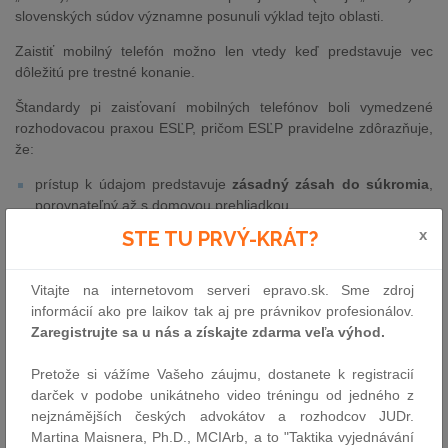
slovenských súdov významne posunuli výklad tejto oblasti.
Zaistiť mobilný telefón možno len vtedy keď predstavuje vec
dôležitú pre trestné konanie.
Štandardy pi zaisťovaní mobilných telefónov boli vymedzené
rozhodovacou praxou ESĽP, pričom ESĽP pravidelne zdôrazňuje,
že:
prístup k údajom predstavuje
zásadný zásah do súkromia
,
porovnateľný až s domovou prehliadkou,
zásah musí byť
založený na zákone
,
x
STE TU PRVÝ-KRÁT?
zásah musí byť
proporcionálny
a
realizovaný s
primeranými procesnými zárukami
.
Vitajte na internetovom serveri epravo.sk. Sme zdroj
informácií ako pre laikov tak aj pre právnikov profesionálov.
Za bezproblémové ESĽP považuje situácie, keď je mobil zaistený
Zaregistrujte sa u nás a získajte zdarma veľa výhod.
pri domovej alebo inej prehliadke nariaďovanej súdom, alebo keď
osoba
dobrovoľne vydá zariadenie aj prístupové kódy
.
Pretože si vážíme Vašeho záujmu, dostanete k registracií
V takomto prípade nie je potrebné žiadať o ďalší osobitný príkaz
darček v podobe unikátneho video tréningu od jedného z
a súhlas k zaisteniu mobilného telefónu zo strany súdu
nejznámějších českých advokátov a rozhodcov JUDr.
a prokuratúry. Inými slovami povedané pri mobile zaistenom v
Martina Maisnera, Ph.D., MCIArb, a to "Taktika vyjednávání
rámci domovej prehliadky nariadenej súdom, je súhlas so