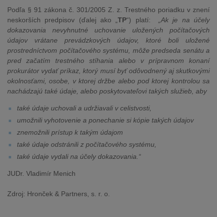
Podľa § 91 zákona č. 301/2005 Z. z. Trestného poriadku v znení
neskorších predpisov (ďalej ako „
TP
“) platí:
„Ak je na účely
dokazovania nevyhnutné uchovanie uložených počítačových
údajov vrátane prevádzkových údajov, ktoré boli uložené
prostredníctvom počítačového systému, môže predseda senátu a
pred začatím trestného stíhania alebo v prípravnom konaní
prokurátor vydať príkaz, ktorý musí byť odôvodnený aj skutkovými
okolnosťami, osobe, v ktorej držbe alebo pod ktorej kontrolou sa
nachádzajú také údaje, alebo poskytovateľovi takých služieb, aby
také údaje uchovali a udržiavali v celistvosti,
umožnili vyhotovenie a ponechanie si kópie takých údajov
znemožnili prístup k takým údajom
také údaje odstránili z počítačového systému,
také údaje vydali na účely dokazovania.“
JUDr. Vladimír Menich
Zdroj: Hronček & Partners, s. r. o.