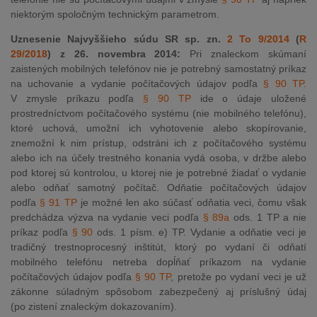
niektorým spoločným technickým parametrom.
Uznesenie Najvyššieho súdu SR sp. zn.
2 To 9/2014
(
R
29/2018
) z 26. novembra 2014:
Pri znaleckom skúmaní
zaistených mobilných telefónov nie je potrebný samostatný príkaz
na uchovanie a vydanie počítačových údajov podľa
§ 90 TP
.
V zmysle príkazu podľa
§ 90 TP
ide o údaje uložené
prostredníctvom počítačového systému (nie mobilného telefónu),
ktoré uchová, umožní ich vyhotovenie alebo skopírovanie,
znemožní k nim prístup, odstráni ich z počítačového systému
alebo ich na účely trestného konania vydá osoba, v držbe alebo
pod ktorej sú kontrolou, u ktorej nie je potrebné žiadať o vydanie
alebo odňať samotný počítač. Odňatie počítačových údajov
podľa
§ 91 TP
je možné len ako súčasť odňatia veci, čomu však
predchádza výzva na vydanie veci podľa
§ 89a
ods. 1 TP a nie
príkaz podľa
§ 90
ods. 1 písm. e) TP. Vydanie a odňatie veci je
tradičný trestnoprocesný inštitút, ktorý po vydaní či odňatí
mobilného telefónu netreba dopĺňať príkazom na vydanie
počítačových údajov podľa
§ 90 TP
, pretože po vydaní veci je už
zákonne súladným spôsobom zabezpečený aj príslušný údaj
(po zistení znaleckým dokazovaním).