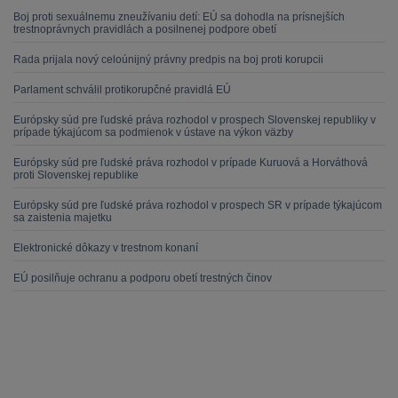
Boj proti sexuálnemu zneužívaniu detí: EÚ sa dohodla na prísnejších
trestnoprávnych pravidlách a posilnenej podpore obetí
Rada prijala nový celoúnijný právny predpis na boj proti korupcii
Parlament schválil protikorupčné pravidlá EÚ
Európsky súd pre ľudské práva rozhodol v prospech Slovenskej republiky v
prípade týkajúcom sa podmienok v ústave na výkon väzby
Európsky súd pre ľudské práva rozhodol v prípade Kuruová a Horváthová
proti Slovenskej republike
Európsky súd pre ľudské práva rozhodol v prospech SR v prípade týkajúcom
sa zaistenia majetku
Elektronické dôkazy v trestnom konaní
EÚ posilňuje ochranu a podporu obetí trestných činov