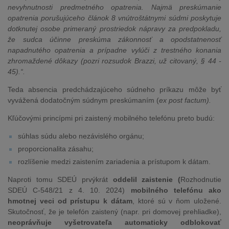
nevyhnutnosti predmetného opatrenia. Najmä preskúmanie
opatrenia porušujúceho článok 8 vnútroštátnymi súdmi poskytuje
dotknutej osobe primeraný prostriedok nápravy za predpokladu,
že sudca účinne preskúma zákonnosť a opodstatnenosť
napadnutého opatrenia a prípadne vylúči z trestného konania
zhromaždené dôkazy (pozri rozsudok Brazzi, už citovaný, § 44 -
45).“.
Teda absencia predchádzajúceho súdneho príkazu môže byť
vyvážená dodatočným súdnym preskúmaním (
ex post factum).
Kľúčovými princípmi pri zaistený mobilného telefónu preto budú:
súhlas súdu alebo nezávislého orgánu;
proporcionalita zásahu;
rozlíšenie medzi zaistením zariadenia a prístupom k dátam.
Naproti tomu SDEÚ prvýkrát
oddelil zaistenie (
Rozhodnutie
SDEÚ C‑548/21 z 4. 10. 2024)
mobilného telefónu ako
hmotnej veci od prístupu k dátam
, ktoré sú v ňom uložené.
Skutočnosť, že je telefón zaistený (napr. pri domovej prehliadke),
neoprávňuje vyšetrovateľa automaticky odblokovať