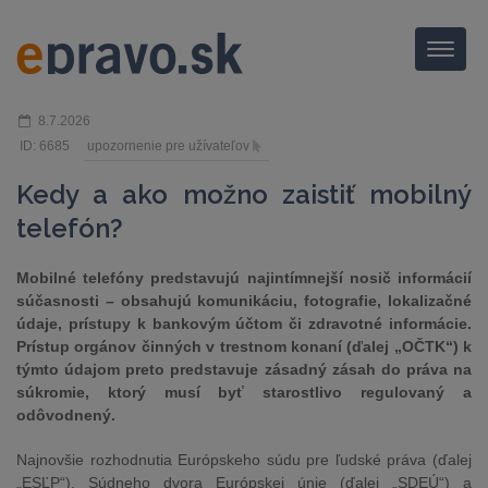
Menu
8.7.2026
ID: 6685
upozornenie pre užívateľov
Kedy a ako možno zaistiť mobilný
telefón?
Mobilné telefóny predstavujú najintímnejší nosič informácií
súčasnosti – obsahujú komunikáciu, fotografie, lokalizačné
údaje, prístupy k bankovým účtom či zdravotné informácie.
Prístup orgánov činných v trestnom konaní (ďalej „OČTK“) k
týmto údajom preto predstavuje zásadný zásah do práva na
súkromie, ktorý musí byť starostlivo regulovaný a
odôvodnený.
Najnovšie rozhodnutia Európskeho súdu pre ľudské práva (ďalej
„ESĽP“), Súdneho dvora Európskej únie (ďalej „SDEÚ“) a