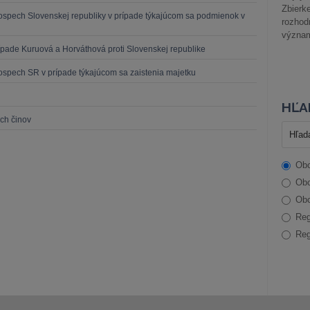
Zbier
ospech Slovenskej republiky v prípade týkajúcom sa podmienok v
rozhod
význam
ípade Kuruová a Horváthová proti Slovenskej republike
ospech SR v prípade týkajúcom sa zaistenia majetku
HĽA
ých činov
Obc
Obc
Obc
Reg
Reg