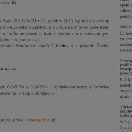
o rozsudku.
spolu
záko
podsta
a Rady 2013/48/EÚ z 22. októbra 2013 o práve na prístup
aní o európskom zatykači a o práve na informovanie tretej
Udalos
 a na komunikáciu s tretími osobami a s konzulárnymi
Ústavn
za pro
ďalej len „smernica“)
cielen
v prípade Maďarska aspoň 2 hodiny a v prípade Českej
Rekodi
Zmeny
podlie
europa.eu
integ
povoľo
Každý 
podnik
ach C-660/24 a C-681/24 | Komisia/Maďarsko a Komisia/
sa pro
ráva na prístup k obhajcovi)
uzatvár
Zdrav
subjek
nekat
atúra, právo |
www.epravo.sk
Veľký
Slove