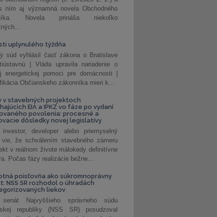
 s ním aj významná novela Obchodného
nníka. Novela prináša niekoľko
tných...
ti uplynulého týždňa
ý súd vyhlásil časť zákona o Bratislave
tiústavnú | Vláda upravila nariadenie o
ej energetickej pomoci pre domácnosti |
fikácia Občianskeho zákonníka mieri k...
 v stavebných projektoch
hajúcich EIA a IPKZ vo fáze po vydaní
rovaného povolenia: procesné a
vacie dôsledky novej legislatívy
investor, developer alebo priemyselný
 vie, že schválením stavebného zámeru
jekt v reálnom živote málokedy definitívne
a. Počas fázy realizácie bežne...
otná poisťovňa ako súkromnoprávny
t: NSS SR rozhodol o úhradách
egorizovaných liekov
 senát Najvyššieho správneho súdu
nskej republiky (NSS SR) posudzoval