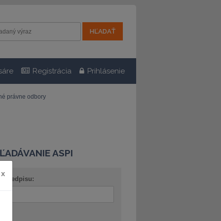
sáre
Registrácia
Prihlásenie
tné právne odbory
ĽADÁVANIE ASPI
x
o predpisu:
ov: