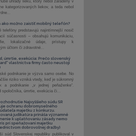
nutie úhrady lieku, ktorý nebol zaradený v
e kategorizovaných liekov, a teda nebol
dne...
 ako možno zaistiť mobilný telefón?
é telefóny predstavujú najintímnejší nosič
ácií súčasnosti – obsahujú komunikáciu,
rafie, lokalizačné údaje, prístupy k
ým účtom či zdravotné...
, úmrtie, exekúcia: Prečo slovenský
ard“ vlastníctva firmy často neustojí
u
ské podnikanie je výzva samo osebe. No
äčšie riziko vzniká vtedy, keď je súkromný
k a podnikanie „v jednej peňaženke“.
spoločníka, úmrtie, exekúcia či...
ozhodnutie Najvyššieho súdu SR
ňuje ochranu dobromyseľného
údateľa majetku z konkurzu.
kovaná judikatúra prináša významné
nenie k uplatňovaniu zásady nemo
uris pri speňažovaní majetku
edníctvom dobrovoľnej dražby)
ší súd Slovenskej republiky publikoval v