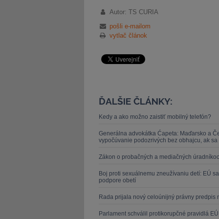
Autor: TS CURIA
pošli e-mailom
vytlač článok
ĎALŠIE ČLÁNKY:
Kedy a ako možno zaistiť mobilný telefón?
Generálna advokátka Ćapeta: Maďarsko a Česk
vypočúvanie podozrivých bez obhajcu, ak sa o
Zákon o probačných a mediačných úradníkoch p
Boj proti sexuálnemu zneužívaniu detí: EÚ sa
podpore obetí
Rada prijala nový celoúnijný právny predpis n
Parlament schválil protikorupčné pravidlá EÚ