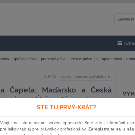
Adre
 právo
správne právo
pracovné právo
trestné právo
európske právo
osta
ID: 6719
upozornenie pre užívateľov
ka Ćapeta: Maďarsko a Česká
VYH
ili právo Únie tým, že vo
STE TU PRVÝ-KRÁT?
li vypočúvanie podozrivých bez
Čísl
a nedostavil v určitej lehote
Vitajte na internetovom serveri epravo.sk. Sme zdroj informácií ako
pre laikov tak aj pre právnikov profesionálov.
Zaregistrujte sa u nás
jcovi v trestnom konaní1 stanovuje právo podozrivých
Náz