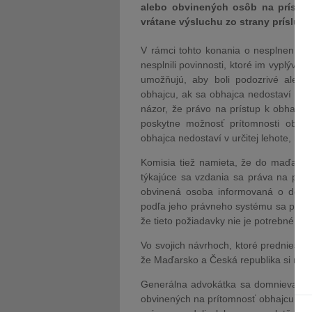
alebo obvinených osôb na prístup
vrátane výsluchu zo strany prísluš
V rámci tohto konania o nesplnení po
nesplnili povinnosti, ktoré im vyplýva
umožňujú, aby boli podozrivé alebo
obhajcu, ak sa obhajca nedostaví v ur
názor, že právo na prístup k obhajco
poskytne možnosť prítomnosti obhaj
obhajca nedostaví v určitej lehote, ne
Komisia tiež namieta, že do maďarsk
týkajúce sa vzdania sa práva na príst
obvinená osoba informovaná o dôsle
podľa jeho právneho systému sa práva
že tieto požiadavky nie je potrebné pre
Vo svojich návrhoch, ktoré predniesl
že Maďarsko a Česká republika si nespl
Generálna advokátka sa domnieva, že
obvinených na prítomnosť obhajcu poča