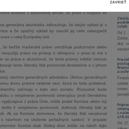
 výnimka stanovená v smernici. Maďarské a české právne
ZAVRIEŤ
celkov
ňujú vypočúvanie týchto osôb bez prítomnosti ich obhajcu
odklon 
ohol dostaviť v stanovenej lehote, sú preto v rozpore so
Závisl
podni
nia generálna advokátka zdôrazňuje, že takýto výklad je v
vzťah
ce a že opačný výklad by narušil jej ciele zabezpečiť
Od 1. 
oces v celej Európskej únii.
Zistit
aké sú
je, že keďže maďarské právo umožňuje podozrivým alebo
nastav
evyužijú právo na prístup k obhajcovi, v praxi to má v
e sa práva a skutočnosť, že tento právny inštitút nemusí
Prezid
postu
avuje tento členský štát povinnosti dostatočne a v plnom
financ
ice.
a och
aný návrhmi generálnych advokátov. Úlohou generálnych
Finanč
emu dvoru právne riešenie veci, ktorá im bola pridelená.
súlade
zmien,
kamihu začínajú v tejto veci poradu. Rozsudok bude
jasnejš
obu o nesplnenie povinnosti smerujúcu proti členskému
sti vyplývajúce z práva Únie, môže podať Komisia alebo iný
Pripra
 došlo k nesplneniu povinnosti, dotknutý členský štát je
zmeny 
s ruč
ok. Ak sa Komisia domnieva, že členský štát nevykonal
17.8.2
s návrhom na uloženie peňažných sankcií. V prípade
Od 17.
smernice Komisii však Súdny dvor môže na návrh tejto
zákon 