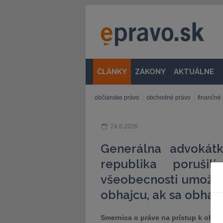
ČLÁNKY
ZÁKONY
AKTUÁLNE
občianske právo
obchodné právo
finančné
24.6.2026
Generálna advokát
republika poruš
všeobecnosti umožni
obhajcu, ak sa obhajc
Smernica o práve na prístup k obha