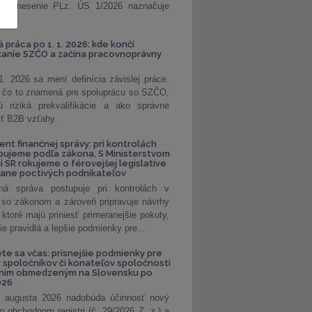
. Uznesenie PLz. ÚS 1/2026 naznačuje
od...
á práca po 1. 1. 2026: kde končí
kanie SZČO a začína pracovnoprávny
1. 2026 sa mení definícia závislej práce.
e, čo to znamená pre spoluprácu so SZČO,
 riziká prekvalifikácie a ako správne
iť B2B vzťahy.
ent finančnej správy: pri kontrolách
pujeme podľa zákona. S Ministerstvom
ií SR rokujeme o férovejšej legislatíve
rane poctivých podnikateľov
ná správa postupuje pri kontrolách v
 so zákonom a zároveň pripravuje návrhy
 ktoré majú priniesť primeranejšie pokuty,
ie pravidlá a lepšie podmienky pre...
vte sa včas: prísnejšie podmienky pre
spoločníkov či konateľov spoločnosti
ením obmedzeným na Slovensku po
026
 augusta 2026 nadobúda účinnosť nový
o obchodnom registri (č. 29/2026 Z. z.) a