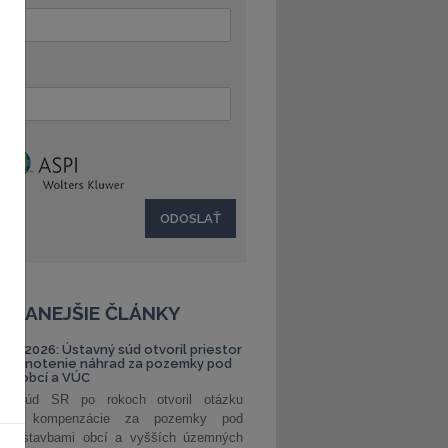
:
ČÍTANEJŠIE ČLÁNKY
S 1/2026: Ústavný súd otvoril priestor
ehodnotenie náhrad za pozemky pod
ami obcí a VÚC
ný súd SR po rokoch otvoril otázku
ranej kompenzácie za pozemky pod
ými stavbami obcí a vyšších územných