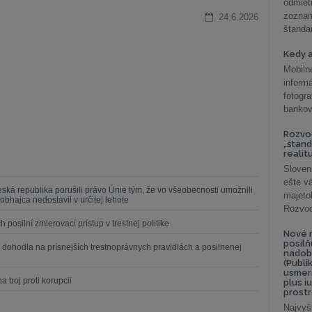
odmiet
zoznam
24.6.2026
štandar
Kedy a
Mobiln
inform
fotog
bankov
Rozvod
„štand
realit
Sloven
ešte v
á republika porušili právo Únie tým, že vo všeobecnosti umožnili
majeto
bhajca nedostavil v určitej lehote
Rozvod 
osilní zmierovací prístup v trestnej politike
Nové r
posil
 dohodla na prísnejších trestnoprávnych pravidlách a posilnenej
nadob
(Publi
usmer
a boj proti korupcii
plus i
prostr
Najvyš