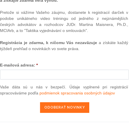
a získajte zdarma veľa výhod.
 k obhajcovi vo všetkých fázach trestného konania,
ných orgánov.
Pretože si vážíme Vašeho záujmu, dostanete k registracií darček v
podobe unikátneho video tréningu od jedného z nejznámějších
vinnosti Komisia tvrdí, že Maďarsko a Česká republika si
Text
českých advokátov a rozhodcov JUDr. Martina Maisnera, Ph.D.,
jú zo smernice, pretože ich právne predpisy vo všeobecnosti
MCIArb, a to "Taktika vyjednávání o smlouvách".
 obvinené osoby vypočuté orgánmi bez prítomnosti ich
čitej lehote.2 Maďarsko a Česká republika však zastávajú
Registrácia je zdarma, k ničomu Vás nezaväzuje
a získáte každý
vi stanovené v smernici je dodržané, ak sa týmto osobám
týždeň prehľad o novinkách vo svete práva.
cu. Z tohto dôvodu možnosť uskutočniť výsluch, ak sa
predstavuje výnimku z tohto práva.
E-mailová adresa:
*
ého práva neboli prebrané osobitné požiadavky smernice
up k obhajcovi, ktoré vyžadujú, aby bola podozrivá alebo
dkoch vzdania sa tohto práva. Maďarsko však tvrdí, že
 na prístup k obhajcovi nemožno vzdať, a preto usudzuje,
Vaše dáta sú u nás v bezpečí. Údaje vyplnené pri registrácií
NAJ
berať.
spracováváme podľa
podmienok spracovania osobných údajov
PLz. Ú
a dnes, generálna advokátka Tamara Ćapeta zastáva názor,
na pr
nili svoje povinnosti vyplývajúce z práva Únie.
stavb
Ústav
 smernica stanovuje všeobecné právo podozrivých alebo
prime
s výsluchu zo strany príslušných orgánov, pokiaľ sa tohto
verejn