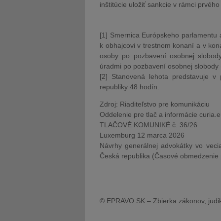
inštitúcie uložiť sankcie v rámci prvéh
[1] Smernica Európskeho parlamentu 
k obhajcovi v trestnom konaní a v kon
osoby po pozbavení osobnej slobody
úradmi po pozbavení osobnej slobody (
[2] Stanovená lehota predstavuje 
republiky 48 hodín.
Zdroj: Riaditeľstvo pre komunikáciu
Oddelenie pre tlač a informácie curia.
TLAČOVÉ KOMUNIKÉ č. 36/26
Luxemburg 12 marca 2026
Návrhy generálnej advokátky vo veci
Česká republika (Časové obmedzenie p
© EPRAVO.SK – Zbierka zákonov, judik