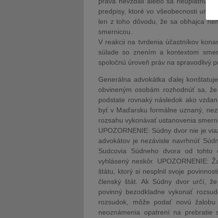
práva nevzdali alebo sa neuplatňuje
predpisy, ktoré vo všeobecnosti umož
len z toho dôvodu, že sa obhajca nem
smernicou.
V reakcii na tvrdenia účastníkov kona
súlade so znením a kontextom smerni
spoločnú úroveň práv na spravodlivý pr
Generálna advokátka ďalej konštatu
obvineným osobám rozhodnúť sa, že n
podstate rovnaký následok ako vzdani
byť v Maďarsku formálne uznaný, nezb
rozsahu vykonávať ustanovenia smern
UPOZORNENIE: Súdny dvor nie je viaz
advokátov je nezávisle navrhnúť Súdn
Sudcovia Súdneho dvora od tohto o
vyhlásený neskôr. UPOZORNENIE: Žal
štátu, ktorý si nesplnil svoje povinno
členský štát. Ak Súdny dvor určí, že
povinný bezodkladne vykonať rozsud
rozsudok, môže podať novú žalobu 
neoznámenia opatrení na prebratie 