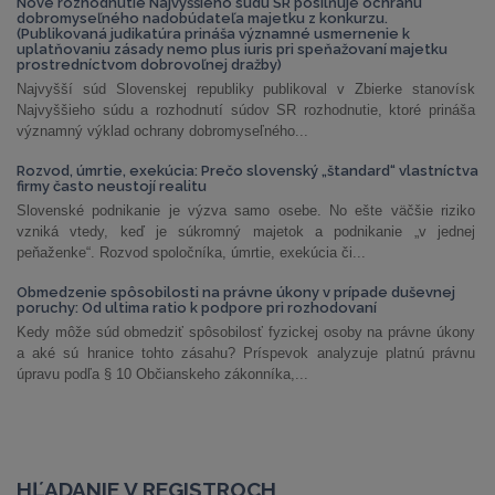
Nové rozhodnutie Najvyššieho súdu SR posilňuje ochranu
dobromyseľného nadobúdateľa majetku z konkurzu.
(Publikovaná judikatúra prináša významné usmernenie k
uplatňovaniu zásady nemo plus iuris pri speňažovaní majetku
prostredníctvom dobrovoľnej dražby)
Najvyšší súd Slovenskej republiky publikoval v Zbierke stanovísk
Najvyššieho súdu a rozhodnutí súdov SR rozhodnutie, ktoré prináša
významný výklad ochrany dobromyseľného...
Rozvod, úmrtie, exekúcia: Prečo slovenský „štandard“ vlastníctva
firmy často neustojí realitu
Slovenské podnikanie je výzva samo osebe. No ešte väčšie riziko
vzniká vtedy, keď je súkromný majetok a podnikanie „v jednej
peňaženke“. Rozvod spoločníka, úmrtie, exekúcia či...
Obmedzenie spôsobilosti na právne úkony v prípade duševnej
poruchy: Od ultima ratio k podpore pri rozhodovaní
Kedy môže súd obmedziť spôsobilosť fyzickej osoby na právne úkony
a aké sú hranice tohto zásahu? Príspevok analyzuje platnú právnu
úpravu podľa § 10 Občianskeho zákonníka,...
HĽADANIE V REGISTROCH