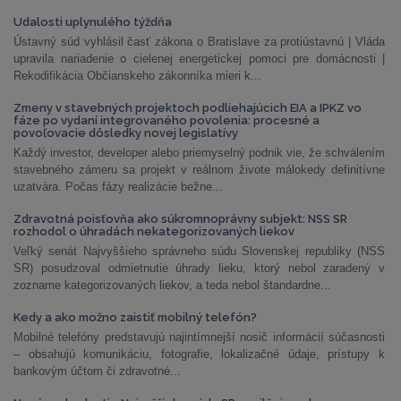
Udalosti uplynulého týždňa
Ústavný súd vyhlásil časť zákona o Bratislave za protiústavnú | Vláda
upravila nariadenie o cielenej energetickej pomoci pre domácnosti |
Rekodifikácia Občianskeho zákonníka mieri k...
Zmeny v stavebných projektoch podliehajúcich EIA a IPKZ vo
fáze po vydaní integrovaného povolenia: procesné a
povoľovacie dôsledky novej legislatívy
Každý investor, developer alebo priemyselný podnik vie, že schválením
stavebného zámeru sa projekt v reálnom živote málokedy definitívne
uzatvára. Počas fázy realizácie bežne...
Zdravotná poisťovňa ako súkromnoprávny subjekt: NSS SR
rozhodol o úhradách nekategorizovaných liekov
Veľký senát Najvyššieho správneho súdu Slovenskej republiky (NSS
SR) posudzoval odmietnutie úhrady lieku, ktorý nebol zaradený v
zozname kategorizovaných liekov, a teda nebol štandardne...
Kedy a ako možno zaistiť mobilný telefón?
Mobilné telefóny predstavujú najintímnejší nosič informácií súčasnosti
– obsahujú komunikáciu, fotografie, lokalizačné údaje, prístupy k
bankovým účtom či zdravotné...