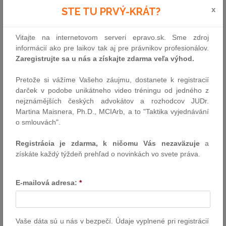
zodpovednej a jednotnej zahraničnej politiky SR, a aby sme
x
STE TU PRVÝ-KRÁT?
potvrdili smerovanie zahraničnej politiky," vysvetlili ústavní činitelia
vo vyhlásení. Jeho cieľom je, aby bolo Slovensko vnímané ako
Vitajte na internetovom serveri epravo.sk. Sme zdroj
stabilný a zodpovedný partner v zahraničí.
informácií ako pre laikov tak aj pre právnikov profesionálov.
Zaregistrujte sa u nás a získajte zdarma veľa výhod.
Ústavní činitelia tiež podpísaním deklarácie potvrdili spoločnú
zodpovednosť za zahraničnú politiku SR a vyjadrili verejný
Pretože si vážíme Vašeho záujmu, dostanete k registracií
záväzok, že budú konať v súlade s touto dohodou.
darček v podobe unikátneho video tréningu od jedného z
nejznámějších českých advokátov a rozhodcov JUDr.
Deklaráciu z októbra 2017 podpísali vtedajší prezident SR Andrej
Martina Maisnera, Ph.D., MCIArb, a to "Taktika vyjednávání
Kiska, predseda Národnej rady SR Andrej Danko (SNS) a bývalý
o smlouvách".
premiér Robert Fico (Smer-SD). Zaviazali sa v nej, že budú
spoločne dbať o jasnú a zodpovednú komunikáciu proeurópskej a
Registrácia je zdarma, k ničomu Vás nezaväzuje
a
proatlantickej orientácie SR, a to navonok v zahraničí aj voči
získáte každý týždeň prehľad o novinkách vo svete práva.
občanom SR.
Deklarácia tiež hovorila o tom, že ústavní činitelia podporujú
E-mailová adresa:
*
budúcnosť Slovenska v jadre EÚ a kontinuálne prehlbovanie
eurozóny. Majú sa tiež podľa nej zasadzovať za princípy
rovnakého zaobchádzania na vnútornom trhu a nediskriminácie
spotrebiteľov. Ďalším bodom bolo, že traja najvyšší ústavní
Vaše dáta sú u nás v bezpečí. Údaje vyplnené pri registrácií