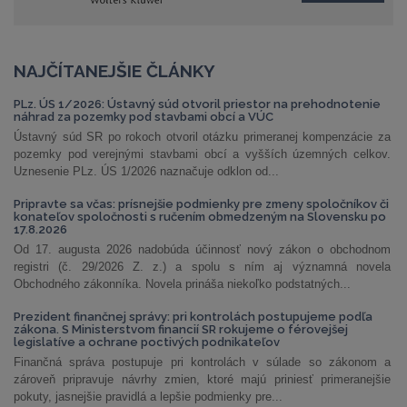
NAJČÍTANEJŠIE ČLÁNKY
PLz. ÚS 1/2026: Ústavný súd otvoril priestor na prehodnotenie
náhrad za pozemky pod stavbami obcí a VÚC
Ústavný súd SR po rokoch otvoril otázku primeranej kompenzácie za
pozemky pod verejnými stavbami obcí a vyšších územných celkov.
Uznesenie PLz. ÚS 1/2026 naznačuje odklon od...
Pripravte sa včas: prísnejšie podmienky pre zmeny spoločníkov či
konateľov spoločnosti s ručením obmedzeným na Slovensku po
17.8.2026
Od 17. augusta 2026 nadobúda účinnosť nový zákon o obchodnom
registri (č. 29/2026 Z. z.) a spolu s ním aj významná novela
Obchodného zákonníka. Novela prináša niekoľko podstatných...
Prezident finančnej správy: pri kontrolách postupujeme podľa
zákona. S Ministerstvom financií SR rokujeme o férovejšej
legislatíve a ochrane poctivých podnikateľov
Finančná správa postupuje pri kontrolách v súlade so zákonom a
zároveň pripravuje návrhy zmien, ktoré majú priniesť primeranejšie
pokuty, jasnejšie pravidlá a lepšie podmienky pre...