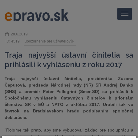
Menu
28.6.2019
ID: 4519
upozornenie pre užívateľov
Traja najvyšší ústavní činitelia sa
prihlásili k vyhláseniu z roku 2017
Traja najvyšší ústavní činitelia, prezidentka Zuzana
Čaputová, predseda Národnej rady (NR) SR Andrej Danko
(SNS) a premiér Peter Pellegrini (Smer-SD) sa prihlásili k
Spoločnému vyhláseniu ústavných činiteľov k prioritám
členstva SR v EÚ a NATO z októbra 2017. Urobili tak vo
štvrtok na Bratislavskom hrade podpísaním spoločnej
deklarácie.
"Robíme tak preto, aby sme vybudovali základ pre spoluprácu a
koordináciu troch najvyšších ústavných činiteľov pri výkone