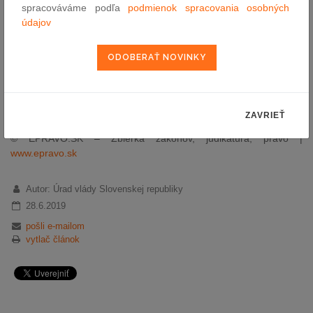
činitelia budú presadzovať kroky posilňujúce bezpečnosť
spracováváme podľa
podmienok spracovania osobných
slovenských občanov a podporovať plnenie spojeneckých
údajov
záväzkov, ktorých súčasťou je dosiahnutie obranných výdavkov
na úrovni 1,6 percenta HDP do roku 2020.
Zdroj: Úrad vlády Slovenskej republiky
ZAVRIEŤ
© EPRAVO.SK – Zbierka zákonov, judikatúra, právo |
www.epravo.sk
Autor: Úrad vlády Slovenskej republiky
28.6.2019
pošli e-mailom
vytlač článok