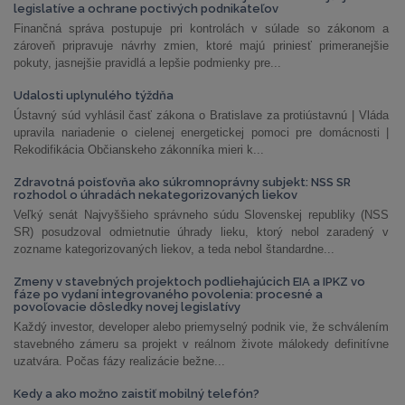
legislatíve a ochrane poctivých podnikateľov
Finančná správa postupuje pri kontrolách v súlade so zákonom a
zároveň pripravuje návrhy zmien, ktoré majú priniesť primeranejšie
pokuty, jasnejšie pravidlá a lepšie podmienky pre...
Udalosti uplynulého týždňa
Ústavný súd vyhlásil časť zákona o Bratislave za protiústavnú | Vláda
upravila nariadenie o cielenej energetickej pomoci pre domácnosti |
Rekodifikácia Občianskeho zákonníka mieri k...
Zdravotná poisťovňa ako súkromnoprávny subjekt: NSS SR
rozhodol o úhradách nekategorizovaných liekov
Veľký senát Najvyššieho správneho súdu Slovenskej republiky (NSS
SR) posudzoval odmietnutie úhrady lieku, ktorý nebol zaradený v
zozname kategorizovaných liekov, a teda nebol štandardne...
Zmeny v stavebných projektoch podliehajúcich EIA a IPKZ vo
fáze po vydaní integrovaného povolenia: procesné a
povoľovacie dôsledky novej legislatívy
Každý investor, developer alebo priemyselný podnik vie, že schválením
stavebného zámeru sa projekt v reálnom živote málokedy definitívne
uzatvára. Počas fázy realizácie bežne...
Kedy a ako možno zaistiť mobilný telefón?