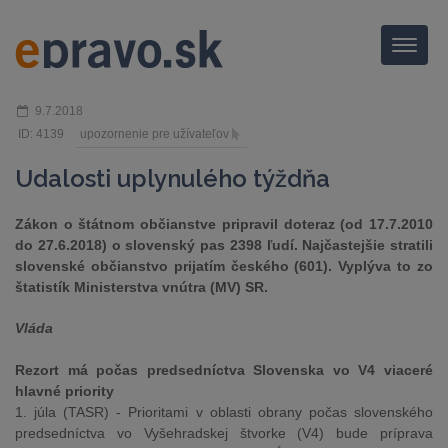
Menu
9.7.2018
ID: 4139
upozornenie pre užívateľov
Udalosti uplynulého týždňa
Zákon o štátnom občianstve pripravil doteraz (od 17.7.2010
do 27.6.2018) o slovenský pas 2398 ľudí. Najčastejšie stratili
slovenské občianstvo prijatím českého (601). Vyplýva to zo
štatistík Ministerstva vnútra (MV) SR.
Vláda
Rezort má počas predsedníctva Slovenska vo V4 viaceré
hlavné priority
1. júla (TASR) - Prioritami v oblasti obrany počas slovenského
predsedníctva vo Vyšehradskej štvorke (V4) bude príprava