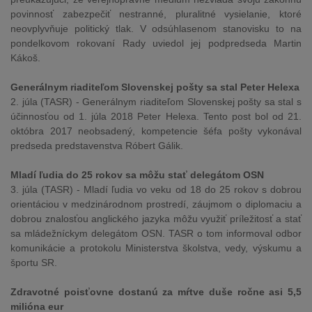
povinnosť zabezpečiť nestranné, pluralitné vysielanie, ktoré
neovplyvňuje politický tlak. V odsúhlasenom stanovisku to na
pondelkovom rokovaní Rady uviedol jej podpredseda Martin
Kákoš.
Generálnym riaditeľom Slovenskej pošty sa stal Peter Helexa
2. júla (TASR) - Generálnym riaditeľom Slovenskej pošty sa stal s
účinnosťou od 1. júla 2018 Peter Helexa. Tento post bol od 21.
októbra 2017 neobsadený, kompetencie šéfa pošty vykonával
predseda predstavenstva Róbert Gálik.
Mladí ľudia do 25 rokov sa môžu stať delegátom OSN
3. júla (TASR) - Mladí ľudia vo veku od 18 do 25 rokov s dobrou
orientáciou v medzinárodnom prostredí, záujmom o diplomaciu a
dobrou znalosťou anglického jazyka môžu využiť príležitosť a stať
sa mládežníckym delegátom OSN. TASR o tom informoval odbor
komunikácie a protokolu Ministerstva školstva, vedy, výskumu a
športu SR.
Zdravotné poisťovne dostanú za mŕtve duše ročne asi 5,5
milióna eur