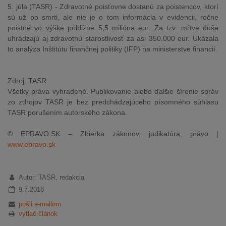
5. júla (TASR) - Zdravotné poisťovne dostanú za poistencov, ktorí
sú už po smrti, ale nie je o tom informácia v evidencii, ročne
poistné vo výške približne 5,5 milióna eur. Za tzv. mŕtve duše
uhrádzajú aj zdravotnú starostlivosť za asi 350.000 eur. Ukázala
to analýza Inštitútu finančnej politiky (IFP) na ministerstve financií.
Zdroj: TASR
Všetky práva vyhradené. Publikovanie alebo ďalšie šírenie správ
zo zdrojov TASR je bez predchádzajúceho písomného súhlasu
TASR porušením autorského zákona.
© EPRAVO.SK – Zbierka zákonov, judikatúra, právo |
www.epravo.sk
Autor: TASR, redakcia
9.7.2018
pošli e-mailom
vytlač článok