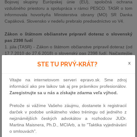
Bojovej skupiny Európskej únie (EÚ), spoločná ochrana
vzdušného priestoru a spolupráca v rámci PESCO. TASR o tom
informovala hovorkyňa Ministerstva obrany (MO) SR Danka
Capáková. Slovensko v nedeľu prebralo predsedníctvo vo V4.
Zákon o štátnom občianstve pripravil doteraz o slovenský
pas 2398 ľudí
1. júla (TASR) - Zákon o štátnom občianstve pripravil doteraz (od
17.7.2010 do 27.6.2018) o slovenský pas 2398 ľudí. Najčastejšie
stratili slovenské občianstvo prijatím českého (601). Vyplýva to zo
x
STE TU PRVÝ-KRÁT?
štatistík Ministerstva vnútra (MV) SR.
O vrátenie slovenského pasu požiadalo 603 ľudí, získalo ho
Vitajte na internetovom serveri epravo.sk. Sme zdroj
zatiaľ 487
informácií ako pre laikov tak aj pre právnikov profesionálov.
1. júla (TASR) - O vrátenie slovenského občianstva požiadalo
Zaregistrujte sa u nás a získajte zdarma veľa výhod.
doteraz na základe výnimky (od 1.2.2015 do 27.6.2018) 603 ľudí.
Slovenský pas už získalo späť 487 žiadateľov, ďalšie žiadosti
Pretože si vážíme Vašeho záujmu, dostanete k registracií
Ministerstvo vnútra (MV) SR vybavuje. TASR to potvrdil tlačový
darček v podobe unikátneho video tréningu od jedného z
odbor MV.
nejznámějších českých advokátov a rozhodcov JUDr.
Martina Maisnera, Ph.D., MCIArb, a to "Taktika vyjednávání
NRSR
o smlouvách".