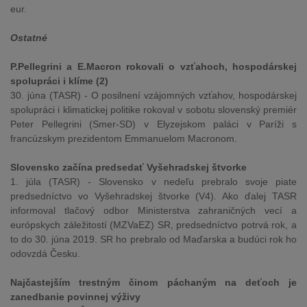
eur.
Ostatné
P.Pellegrini a E.Macron rokovali o vzťahoch, hospodárskej
spolupráci i klíme (2)
30. júna (TASR) - O posilnení vzájomných vzťahov, hospodárskej
spolupráci i klimatickej politike rokoval v sobotu slovenský premiér
Peter Pellegrini (Smer-SD) v Elyzejskom paláci v Paríži s
francúzskym prezidentom Emmanuelom Macronom.
Slovensko začína predsedať Vyšehradskej štvorke
1. júla (TASR) - Slovensko v nedeľu prebralo svoje piate
predsedníctvo vo Vyšehradskej štvorke (V4). Ako ďalej TASR
informoval tlačový odbor Ministerstva zahraničných vecí a
európskych záležitostí (MZVaEZ) SR, predsedníctvo potrvá rok, a
to do 30. júna 2019. SR ho prebralo od Maďarska a budúci rok ho
odovzdá Česku.
Najčastejším trestným činom páchaným na deťoch je
zanedbanie povinnej výživy