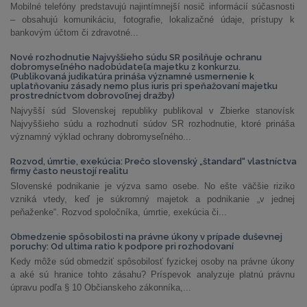
Mobilné telefóny predstavujú najintímnejší nosič informácií súčasnosti
– obsahujú komunikáciu, fotografie, lokalizačné údaje, prístupy k
bankovým účtom či zdravotné...
Nové rozhodnutie Najvyššieho súdu SR posilňuje ochranu
dobromyseľného nadobúdateľa majetku z konkurzu.
(Publikovaná judikatúra prináša významné usmernenie k
uplatňovaniu zásady nemo plus iuris pri speňažovaní majetku
prostredníctvom dobrovoľnej dražby)
Najvyšší súd Slovenskej republiky publikoval v Zbierke stanovísk
Najvyššieho súdu a rozhodnutí súdov SR rozhodnutie, ktoré prináša
významný výklad ochrany dobromyseľného...
Rozvod, úmrtie, exekúcia: Prečo slovenský „štandard“ vlastníctva
firmy často neustojí realitu
Slovenské podnikanie je výzva samo osebe. No ešte väčšie riziko
vzniká vtedy, keď je súkromný majetok a podnikanie „v jednej
peňaženke“. Rozvod spoločníka, úmrtie, exekúcia či...
Obmedzenie spôsobilosti na právne úkony v prípade duševnej
poruchy: Od ultima ratio k podpore pri rozhodovaní
Kedy môže súd obmedziť spôsobilosť fyzickej osoby na právne úkony
a aké sú hranice tohto zásahu? Príspevok analyzuje platnú právnu
úpravu podľa § 10 Občianskeho zákonníka,...