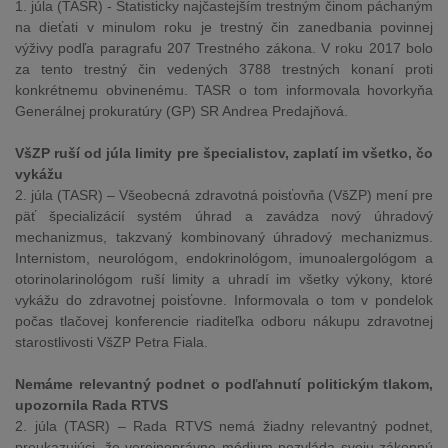
1. júla (TASR) - Štatisticky najčastejším trestným činom páchaným
na dieťati v minulom roku je trestný čin zanedbania povinnej
výživy podľa paragrafu 207 Trestného zákona. V roku 2017 bolo
za tento trestný čin vedených 3788 trestných konaní proti
konkrétnemu obvinenému. TASR o tom informovala hovorkyňa
Generálnej prokuratúry (GP) SR Andrea Predajňová.
VšZP ruší od júla limity pre špecialistov, zaplatí im všetko, čo
vykážu
2. júla (TASR) – Všeobecná zdravotná poisťovňa (VšZP) mení pre
päť špecializácií systém úhrad a zavádza nový úhradový
mechanizmus, takzvaný kombinovaný úhradový mechanizmus.
Internistom, neurológom, endokrinológom, imunoalergológom a
otorinolarinológom ruší limity a uhradí im všetky výkony, ktoré
vykážu do zdravotnej poisťovne. Informovala o tom v pondelok
počas tlačovej konferencie riaditeľka odboru nákupu zdravotnej
starostlivosti VšZP Petra Fiala.
Nemáme relevantný podnet o podľahnutí politickým tlakom,
upozornila Rada RTVS
2. júla (TASR) – Rada RTVS nemá žiadny relevantný podnet,
preukazujúci, že verejnoprávne médium nezvláda svoju zákonnú