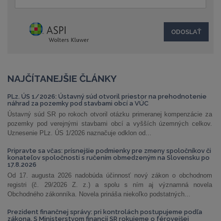
NAJČÍTANEJŠIE ČLÁNKY
PLz. ÚS 1/2026: Ústavný súd otvoril priestor na prehodnotenie
náhrad za pozemky pod stavbami obcí a VÚC
Ústavný súd SR po rokoch otvoril otázku primeranej kompenzácie za
pozemky pod verejnými stavbami obcí a vyšších územných celkov.
Uznesenie PLz. ÚS 1/2026 naznačuje odklon od...
Pripravte sa včas: prísnejšie podmienky pre zmeny spoločníkov či
konateľov spoločnosti s ručením obmedzeným na Slovensku po
17.8.2026
Od 17. augusta 2026 nadobúda účinnosť nový zákon o obchodnom
registri (č. 29/2026 Z. z.) a spolu s ním aj významná novela
Obchodného zákonníka. Novela prináša niekoľko podstatných...
Prezident finančnej správy: pri kontrolách postupujeme podľa
zákona. S Ministerstvom financií SR rokujeme o férovejšej