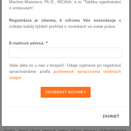
uvoľnení jeho mlčanlivosti na účely vyšetrovania.
Martina Maisnera, Ph.D., MCIArb, a to "Taktika vyjednávání
o smlouvách".
Zákaz reklám na hazard a alkohol neprešiel
Registrácia je zdarma, k ničomu Vás nezaväzuje
a
Poslanci odmietli návrh opozičného hnutia Slovensko, ktoré
získáte každý týždeň prehľad o novinkách vo svete práva.
chcelo zákaz vysielania televíznych reklám na hazardné hry a
alkohol od 6.00 do 22.00 h. Novelou zákona o mediálnych
službách mala byť zakázaná reklama na alkohol a hazard v
E-mailová adresa:
*
dennom čase, návrh však v parlamente nezískal dostatočnú
podporu.
Novela civilnej ochrany o love zveri nepostúpila
Vaše dáta sú u nás v bezpečí. Údaje vyplnené pri registrácií
spracováváme podľa
podmienok spracovania osobných
Do druhého čítania neprešla novela zákona o civilnej ochrane
údajov
obyvateľstva od poslankyne Tamary Stohlovej (PS), ktorou sa
mala meniť aj legislatíva o poľovníctve. Cieľom návrhu bolo
upraviť podmienky zriaďovania vnadísk – miest s návnadou na
prilákanie a lov zveri. Parlament však túto iniciatívu opozičnej
poslankyne nepodporil.
Návrh zákazu dovozu jadrového odpadu nebol schválený
ZAVRIEŤ
Parlament neschválil ani návrh nezaradeného poslanca Ľubomíra
Galka, ktorý chcel obnoviť úplný zákaz dovozu rádioaktívneho