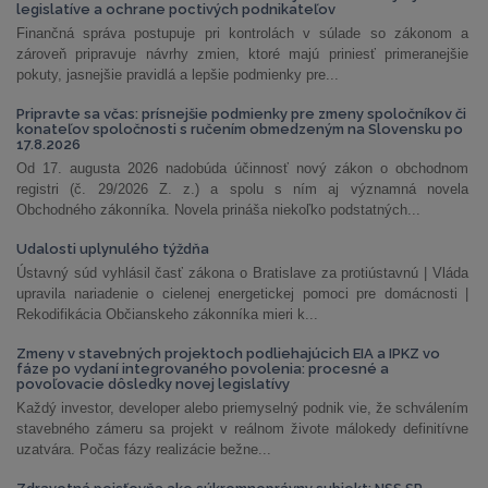
legislatíve a ochrane poctivých podnikateľov
Finančná správa postupuje pri kontrolách v súlade so zákonom a
zároveň pripravuje návrhy zmien, ktoré majú priniesť primeranejšie
pokuty, jasnejšie pravidlá a lepšie podmienky pre...
Pripravte sa včas: prísnejšie podmienky pre zmeny spoločníkov či
konateľov spoločnosti s ručením obmedzeným na Slovensku po
17.8.2026
Od 17. augusta 2026 nadobúda účinnosť nový zákon o obchodnom
registri (č. 29/2026 Z. z.) a spolu s ním aj významná novela
Obchodného zákonníka. Novela prináša niekoľko podstatných...
Udalosti uplynulého týždňa
Ústavný súd vyhlásil časť zákona o Bratislave za protiústavnú | Vláda
upravila nariadenie o cielenej energetickej pomoci pre domácnosti |
Rekodifikácia Občianskeho zákonníka mieri k...
Zmeny v stavebných projektoch podliehajúcich EIA a IPKZ vo
fáze po vydaní integrovaného povolenia: procesné a
povoľovacie dôsledky novej legislatívy
Každý investor, developer alebo priemyselný podnik vie, že schválením
stavebného zámeru sa projekt v reálnom živote málokedy definitívne
uzatvára. Počas fázy realizácie bežne...