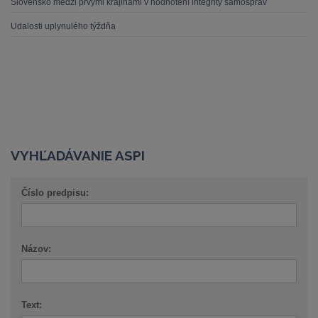
Slovensko medzi prvými krajinami v hodnotení integrity samospráv
Udalosti uplynulého týždňa
VYHĽADÁVANIE ASPI
Číslo predpisu:
Názov:
Text: