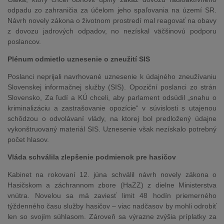
odpadu zo zahraničia za účelom jeho spaľovania na území SR.
Návrh novely zákona o životnom prostredí mal reagovať na obavy
z dovozu jadrových odpadov, no nezískal väčšinovú podporu
poslancov.
Plénum odmietlo uznesenie o zneužití SIS
Poslanci neprijali navrhované uznesenie k údajného zneužívaniu
Slovenskej informačnej služby (SIS). Opoziční poslanci zo strán
Slovensko, Za ľudí a KÚ chceli, aby parlament odsúdil „snahu o
kriminalizáciu a zastrašovanie opozície“ v súvislosti s utajenou
schôdzou o odvolávaní vlády, na ktorej bol predložený údajne
vykonštruovaný materiál SIS. Uznesenie však nezískalo potrebný
počet hlasov.
Vláda schválila zlepšenie podmienok pre hasičov
Kabinet na rokovaní 12. júna schválil návrh novely zákona o
Hasičskom a záchrannom zbore (HaZZ) z dielne Ministerstva
vnútra. Novelou sa má zaviesť limit 48 hodín priemerného
týždenného času služby hasičov – viac nadčasov by mohli odrobiť
len so svojím súhlasom. Zároveň sa výrazne zvýšia príplatky za