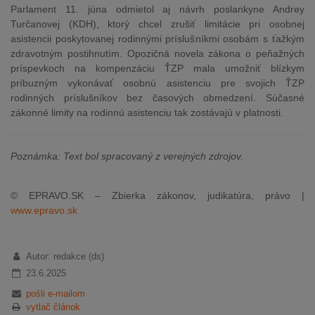
Parlament 11. júna odmietol aj návrh poslankyne Andrey
Turčanovej (KDH), ktorý chcel zrušiť limitácie pri osobnej
asistencii poskytovanej rodinnými príslušníkmi osobám s ťažkým
zdravotným postihnutím. Opozičná novela zákona o peňažných
príspevkoch na kompenzáciu ŤZP mala umožniť blízkym
príbuzným vykonávať osobnú asistenciu pre svojich ŤZP
rodinných príslušníkov bez časových obmedzení. Súčasné
zákonné limity na rodinnú asistenciu tak zostávajú v platnosti.
Poznámka: Text bol spracovaný z verejných zdrojov.
© EPRAVO.SK – Zbierka zákonov, judikatúra, právo |
www.epravo.sk
Autor: redakce (ds)
23.6.2025
pošli e-mailom
vytlač článok