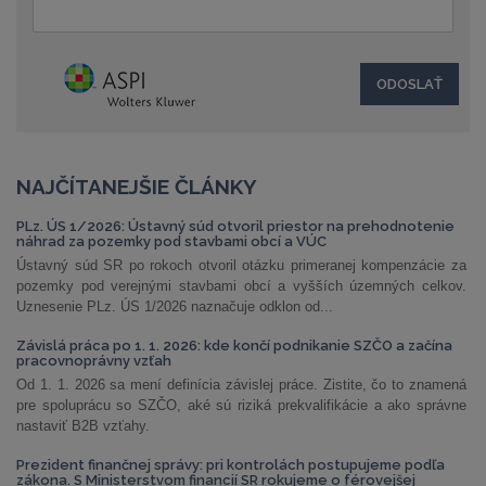
NAJČÍTANEJŠIE ČLÁNKY
PLz. ÚS 1/2026: Ústavný súd otvoril priestor na prehodnotenie
náhrad za pozemky pod stavbami obcí a VÚC
Ústavný súd SR po rokoch otvoril otázku primeranej kompenzácie za
pozemky pod verejnými stavbami obcí a vyšších územných celkov.
Uznesenie PLz. ÚS 1/2026 naznačuje odklon od...
Závislá práca po 1. 1. 2026: kde končí podnikanie SZČO a začína
pracovnoprávny vzťah
Od 1. 1. 2026 sa mení definícia závislej práce. Zistite, čo to znamená
pre spoluprácu so SZČO, aké sú riziká prekvalifikácie a ako správne
nastaviť B2B vzťahy.
Prezident finančnej správy: pri kontrolách postupujeme podľa
zákona. S Ministerstvom financií SR rokujeme o férovejšej