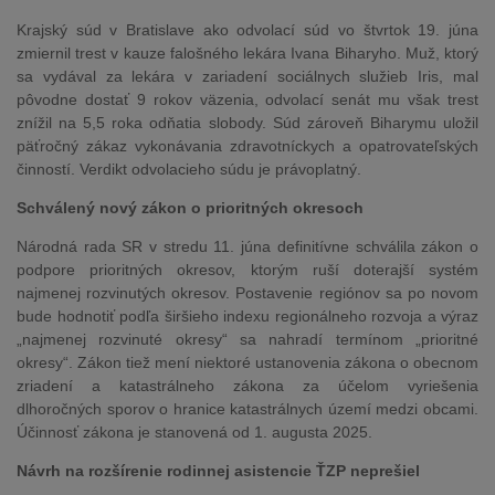
Krajský súd v Bratislave ako odvolací súd vo štvrtok 19. júna
zmiernil trest v kauze falošného lekára Ivana Biharyho. Muž, ktorý
sa vydával za lekára v zariadení sociálnych služieb Iris, mal
pôvodne dostať 9 rokov väzenia, odvolací senát mu však trest
znížil na 5,5 roka odňatia slobody. Súd zároveň Biharymu uložil
päťročný zákaz vykonávania zdravotníckych a opatrovateľských
činností. Verdikt odvolacieho súdu je právoplatný.
Schválený nový zákon o prioritných okresoch
Národná rada SR v stredu 11. júna definitívne schválila zákon o
podpore prioritných okresov, ktorým ruší doterajší systém
najmenej rozvinutých okresov. Postavenie regiónov sa po novom
bude hodnotiť podľa širšieho indexu regionálneho rozvoja a výraz
„najmenej rozvinuté okresy“ sa nahradí termínom „prioritné
okresy“. Zákon tiež mení niektoré ustanovenia zákona o obecnom
zriadení a katastrálneho zákona za účelom vyriešenia
dlhoročných sporov o hranice katastrálnych území medzi obcami.
Účinnosť zákona je stanovená od 1. augusta 2025.
Návrh na rozšírenie rodinnej asistencie ŤZP neprešiel