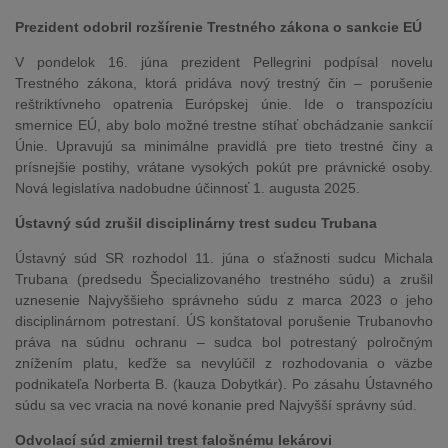
Prezident odobril rozšírenie Trestného zákona o sankcie EÚ
V pondelok 16. júna prezident Pellegrini podpísal novelu
Trestného zákona, ktorá pridáva nový trestný čin – porušenie
reštriktívneho opatrenia Európskej únie. Ide o transpozíciu
smernice EÚ, aby bolo možné trestne stíhať obchádzanie sankcií
Únie. Upravujú sa minimálne pravidlá pre tieto trestné činy a
prísnejšie postihy, vrátane vysokých pokút pre právnické osoby.
Nová legislatíva nadobudne účinnosť 1. augusta 2025.
Ústavný súd zrušil disciplinárny trest sudcu Trubana
Ústavný súd SR rozhodol 11. júna o sťažnosti sudcu Michala
Trubana (predsedu Špecializovaného trestného súdu) a zrušil
uznesenie Najvyššieho správneho súdu z marca 2023 o jeho
disciplinárnom potrestaní. ÚS konštatoval porušenie Trubanovho
práva na súdnu ochranu – sudca bol potrestaný polročným
znížením platu, keďže sa nevylúčil z rozhodovania o väzbe
podnikateľa Norberta B. (kauza Dobytkár). Po zásahu Ústavného
súdu sa vec vracia na nové konanie pred Najvyšší správny súd.
Odvolací súd zmiernil trest falošnému lekárovi