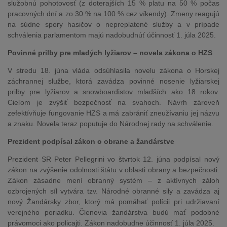
služobnú pohotovosť (z doterajších 15 % platu na 50 % počas
pracovných dní a zo 30 % na 100 % cez víkendy). Zmeny reagujú
na súdne spory hasičov o nepreplatené služby a v prípade
schválenia parlamentom majú nadobudnúť účinnosť 1. júla 2025.
Povinné prilby pre mladých lyžiarov – novela zákona o HZS
V stredu 18. júna vláda odsúhlasila novelu zákona o Horskej
záchrannej službe, ktorá zavádza povinné nosenie lyžiarskej
prilby pre lyžiarov a snowboardistov mladších ako 18 rokov.
Cieľom je zvýšiť bezpečnosť na svahoch. Návrh zároveň
zefektívňuje fungovanie HZS a má zabrániť zneužívaniu jej názvu
a znaku. Novela teraz poputuje do Národnej rady na schválenie.
Prezident podpísal zákon o obrane a žandárstve
Prezident SR Peter Pellegrini vo štvrtok 12. júna podpísal nový
zákon na zvýšenie odolnosti štátu v oblasti obrany a bezpečnosti.
Zákon zásadne mení obranný systém – z aktívnych záloh
ozbrojených síl vytvára tzv. Národné obranné sily a zavádza aj
nový Žandársky zbor, ktorý má pomáhať polícii pri udržiavaní
verejného poriadku. Členovia žandárstva budú mať podobné
právomoci ako policajti. Zákon nadobudne účinnosť 1. júla 2025.