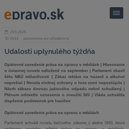
Menu
23.6.2025
ID: 6414
upozornenie pre užívateľov
Udalosti uplynulého týždňa
Opätovné zavedenie práva na opravu v médiách | Hlasovanie
o ústavnej novele odložené na september | Parlament zbavil
šéfa NBÚ mlčanlivosti | Zákaz reklám na hazard a alkohol
neprešiel | Novela civilnej ochrany o love zveri nepostúpila |
Návrh zákazu dovozu jadrového odpadu nebol schválený |
Plénum odmietlo uznesenie o zneužití SIS | Vláda schválila
zlepšenie podmienok pre hasičov
Opätovné zavedenie práva na opravu v médiách
Parlament schválil novelu tlačového zákona z dielne SNS, ktorá
opätovne zavádza inštitút práva na opravu v médiách.