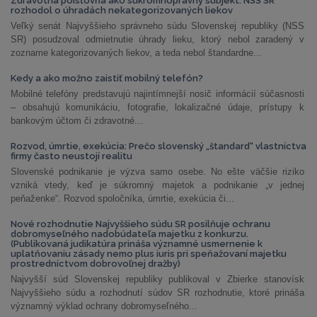
Zdravotná poisťovňa ako súkromnoprávny subjekt: NSS SR
rozhodol o úhradách nekategorizovaných liekov
Veľký senát Najvyššieho správneho súdu Slovenskej republiky (NSS
SR) posudzoval odmietnutie úhrady lieku, ktorý nebol zaradený v
zozname kategorizovaných liekov, a teda nebol štandardne...
Kedy a ako možno zaistiť mobilný telefón?
Mobilné telefóny predstavujú najintímnejší nosič informácií súčasnosti
– obsahujú komunikáciu, fotografie, lokalizačné údaje, prístupy k
bankovým účtom či zdravotné...
Rozvod, úmrtie, exekúcia: Prečo slovenský „štandard“ vlastníctva
firmy často neustojí realitu
Slovenské podnikanie je výzva samo osebe. No ešte väčšie riziko
vzniká vtedy, keď je súkromný majetok a podnikanie „v jednej
peňaženke“. Rozvod spoločníka, úmrtie, exekúcia či...
Nové rozhodnutie Najvyššieho súdu SR posilňuje ochranu
dobromyseľného nadobúdateľa majetku z konkurzu.
(Publikovaná judikatúra prináša významné usmernenie k
uplatňovaniu zásady nemo plus iuris pri speňažovaní majetku
prostredníctvom dobrovoľnej dražby)
Najvyšší súd Slovenskej republiky publikoval v Zbierke stanovísk
Najvyššieho súdu a rozhodnutí súdov SR rozhodnutie, ktoré prináša
významný výklad ochrany dobromyseľného...