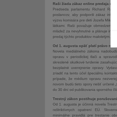
Raši žiada zákaz online predaja ni
Predseda parlamentu Richard Raši 
poslancov, aby podporili zákaz inter
výzvu komisára pre deti Jozefa Mikloš
látkami. Raši považuje obmedzenie d
mládež za nevyhnutné a plánuje inicio
predaj týchto produktov maloletým.
Od 1. augusta opäť platí právo na 
Novela mediálneho zákona nadobudla
opravu v periodickej tlači a sprav
skreslené skutkové tvrdenie zasahujúc
bezplatné uverejnenie opravy. Vydav
zriadiť na tento účel špeciálnu konta
prípade, že médium opravu nezverej
novom budú tieto spory riešiť určené 
do 30 dní od publikovania sporného čl
Trestný zákon postihuje porušovani
Od 1. augusta je účinná novela Trest
reštriktívnych opatrení EÚ. Slove
minimálne pravidlá pre trestanie 