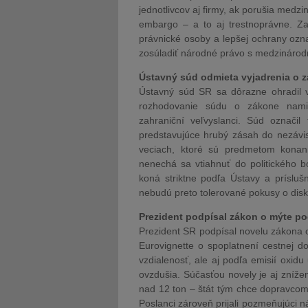
jednotlivcov aj firmy, ak porušia med
embargo – a to aj trestnoprávne. Za
právnické osoby a lepšej ochrany oz
zosúladiť národné právo s medzinárodn
Ústavný súd odmieta vyjadrenia o 
Ústavný súd SR sa dôrazne ohradil v
rozhodovanie súdu o zákone namie
zahraniční veľvyslanci. Súd označil
predstavujúce hrubý zásah do nezávis
veciach, ktoré sú predmetom konan
nenechá sa vtiahnuť do politického b
koná striktne podľa Ústavy a prísluš
nebudú preto tolerované pokusy o diskr
Prezident podpísal zákon o mýte pod
Prezident SR podpísal novelu zákona 
Eurovignette o spoplatnení cestnej d
vzdialenosť, ale aj podľa emisií oxidu
ovzdušia. Súčasťou novely je aj zníže
nad 12 ton – štát tým chce dopravcom 
Poslanci zároveň prijali pozmeňujúci n