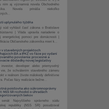
 s ním aj významná novela Obchodného
nníka. Novela prináša niekoľko
tných...
ti uplynulého týždňa
ý súd vyhlásil časť zákona o Bratislave
tiústavnú | Vláda upravila nariadenie o
ej energetickej pomoci pre domácnosti |
fikácia Občianskeho zákonníka mieri k...
 v stavebných projektoch
hajúcich EIA a IPKZ vo fáze po vydaní
rovaného povolenia: procesné a
vacie dôsledky novej legislatívy
investor, developer alebo priemyselný
 vie, že schválením stavebného zámeru
jekt v reálnom živote málokedy definitívne
a. Počas fázy realizácie bežne...
otná poisťovňa ako súkromnoprávny
t: NSS SR rozhodol o úhradách
egorizovaných liekov
 senát Najvyššieho správneho súdu
nskej republiky (NSS SR) posudzoval