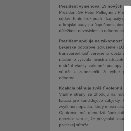
Prezident vymenoval 19 nových su
Prezident SR Peter Pellegrini v Prez
súdov. Tento krok posilní kapacity slov
a krajské súdy po úspešnom absolvov
dôležitosť nezávislosti a odbornosti v s
Prezident apeluje na zákonnosť ten
Lekárske odborové združenie (LOZ) po
transparentnosť verejného obstarávan
následne vyzvala ministra zdravotníct
dodržal všetky zákonné postupy. Cie
súťaže a zabezpečiť, že výber posk
odborne.
Koalícia plánuje zvýšiť volebnú kauc
Vládne strany sa zhodujú na novele 
kauciu pre kandidujúce subjekty. Pos
zvýšenie poplatku, ktorý musia strany 
Opatrenie má obmedziť špekulatívne 
opozícia varuje, že privysoká kaucia
politickej súťaže.