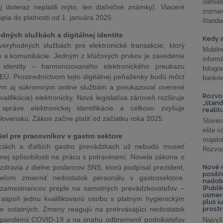
odmiet
j doteraz neplatili mýto, len diaľničné známky). Viaceré
zoznam
úpia do platnosti od 1. januára 2025.
štandar
dných službách a digitálnej identite
Kedy a
eryhodných službách pre elektronické transakcie, ktorý
Mobiln
ácie a komunikácie. Jedným z kľúčových prvkov je zavedenie
inform
y identity – harmonizovaného elektronického preukazu
fotog
j EÚ. Prostredníctvom tejto digitálnej peňaženky budú môcť
bankov
ným aj súkromným online službám a preukazovať overené
Rozvod
valifikácie) elektronicky. Nová legislatíva zároveň rozširuje
„štand
správe elektronickej identifikácie a celkovo zvyšuje
realit
lovensku. Zákon začne platiť od začiatku roka 2025.
Sloven
ešte v
el pre pracovníkov v gastro sektore
majeto
ráciách a ďalších gastro prevádzkach už nebudú musieť
Rozvod 
nej spôsobilosti na prácu s potravinami. Novela zákona o
zdravia z dielne poslancov SNS, ktorú podpísal prezident,
Nové r
posil
ieľom zmierniť nedostatok personálu v gastrosektore.
nadob
 zamestnancov prejde na samotných prevádzkovateľov –
(Publi
usmer
aspoň jednu kvalifikovanú osobu s platným hygienickým
plus i
e ostatných. Zmeny reagujú na pretrvávajúci nedostatok
prostr
 pandémii COVID-19 a na snahu odbremeniť podnikateľov
Najvyš