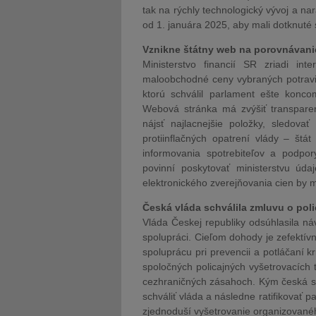
tak na rýchly technologický vývoj a nar
od 1. januára 2025, aby mali dotknuté
Vznikne štátny web na porovnávanie
Ministerstvo financií SR zriadi in
maloobchodné ceny vybraných potravi
ktorú schválil parlament ešte konc
Webová stránka má zvýšiť transparen
nájsť najlacnejšie položky, sledovať
protiinflačných opatrení vlády – štát
informovania spotrebiteľov a podpor
povinní poskytovať ministerstvu úd
elektronického zverejňovania cien by m
Česká vláda schválila zmluvu o pol
Vláda Českej republiky odsúhlasila ná
spolupráci. Cieľom dohody je zefektívn
spoluprácu pri prevencii a potláčaní k
spoločných policajných vyšetrovacích 
cezhraničných zásahoch. Kým česká s
schváliť vláda a následne ratifikovať 
zjednoduší vyšetrovanie organizovanéh