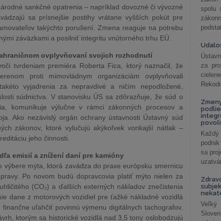
zinárodné sankčné opatrenia – napríklad dovozné či vývozné
spolu
vádzajú sa prísnejšie postihy vrátane vyšších pokút pre
záko
namovateľov takýchto porušení. Zmena reaguje na potrebu
podsta
ými záväzkami a posilniť integritu vnútorného trhu EÚ.
Udalos
zahraničnom ovplyvňovaní svojich rozhodnutí
Ústavn
oči tvrdeniam premiéra Roberta Fica, ktorý naznačil, že
za pro
cielen
renom proti mimovládnym organizáciám ovplyvňovali
Rekodi
 takéto vyjadrenia za nepravdivé a ničím nepodložené,
losti súdnictva. V stanovisku ÚS sa zdôrazňuje, že súd o
Zmeny
ia, komunikuje výlučne v rámci zákonných procesov a
podlie
integ
oja. Ako nezávislý orgán ochrany ústavnosti Ústavný súd
povoľo
ných zákonov, ktoré vylučujú akýkoľvek vonkajší nátlak –
Každý 
editáciu jeho činnosti.
podnik
sa pro
ľa emisií a znížení daní pre kamióny
uzatvár
o výbere mýta, ktorá zavádza do praxe európsku smernicu
opravy. Po novom budú dopravcovia platiť mýto nielen za
Zdrav
 uhličitého (CO₂) a ďalších externých nákladov znečistenia
subjek
nekat
nie dane z motorových vozidiel pre ťažké nákladné vozidlá
Veľký
finančne uľahčiť povinnú výmenu digitálnych tachografov.
Slove
ávrh, ktorým sa historické vozidlá nad 3,5 tony oslobodzujú