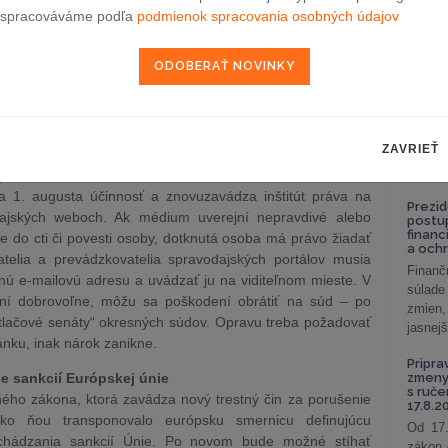
celkov
kotínových výrobkov kvôli deťom
spracováváme podľa
podmienok spracovania osobných údajov
odklon 
avizoval, že bude apelovať na koaličných partnerov a
netového predaja nikotínových produktov. Reaguje tak na
Závisl
ka, ktorý požaduje prísnejšiu ochranu detí pred návykovými
podni
vzťah
ostupnosti e-cigariet a iných nikotínových pomôcok pre
Od 1. 
vať príslušnú legislatívnu zmenu, ktorá by zakázala online
Zistit
ZAVRIEŤ
aké sú
nastav
opravu v médiách
 1. augusta účinnosť a znovuzavádza inštitút práva na
Prezid
odajských weboch. Ak médium uverejní nepravdivé alebo
postu
financ
e do cti či povesti osoby, dotknutá osoba má právo žiadať
a och
atelia a prevádzkovatelia spravodajských portálov musia
Finanč
ktnú e-mailovú adresu a uvádzať ju na viditeľnom mieste. V
súlade
ní dobrovoľne, môžu sa poškodení obrátiť na súd – po
zmien,
„tlačové senáty“ okresných súdov. Opravu treba požadovať
jasnejš
ánku, inak nárok zanikne.
Pripra
e sankcií Európskej únie
zmeny 
s ruč
ného zákona, ktorá zavádza nový trestný čin za porušenie
17.8.2
nsko ňou transponovalo európsku smernicu definujúcu
Od 17.
obchádzania sankcií Únie. Po novom bude možné stíhať
zákon 