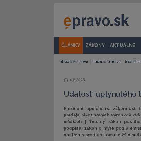
ČLÁNKY
ZÁKONY
AKTUÁLNE
občianske právo
obchodné právo
finančné
4.8.2025
Udalosti uplynulého 
Prezident apeluje na zákonnosť t
predaja nikotínových výrobkov kvôl
médiách | Trestný zákon postihu
podpísal zákon o mýte podľa emisi
opatrenia proti únikom a nižšia sa