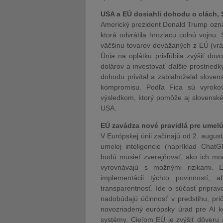
USA a EÚ dosiahli dohodu o clách, 
Americký prezident Donald Trump ozná
ktorá odvrátila hroziacu colnú vojnu.
väčšinu tovarov dovážaných z EÚ (vr
Únia na oplátku prisľúbila zvýšiť dov
dolárov a investovať ďalšie prostried
dohodu privítal a zablahoželal slove
kompromisu. Podľa Fica sú vyrok
výsledkom, ktorý pomôže aj slovensk
USA.
EÚ zavádza nové pravidlá pre umelú
V Európskej únii začínajú od 2. august
umelej inteligencie (napríklad Chat
budú musieť zverejňovať, ako ich mo
vyrovnávajú s možnými rizikami. E
implementácii týchto povinností, 
transparentnosť. Ide o súčasť pripravo
nadobúdajú účinnosť v predstihu, p
novozriadený európsky úrad pre AI k
systémy. Cieľom EÚ je zvýšiť dôveru a