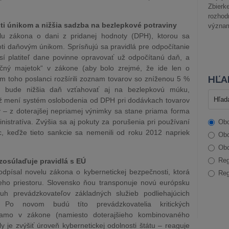
Zbier
rozhod
ti únikom a nižšia sadzba na bezlepkové potraviny
význam
elu zákona o dani z pridanej hodnoty (DPH), ktorou sa
oti daňovým únikom. Sprísňujú sa pravidlá pre odpočítanie
sí platiteľ dane povinne opravovať už odpočítanú daň, a
tičný majetok“ v zákone (aby bolo zrejmé, že ide len o
HĽA
m toho poslanci rozšírili zoznam tovarov so zníženou 5 %
 bude nižšia daň vzťahovať aj na bezlepkovú múku,
iež mení systém oslobodenia od DPH pri dodávkach tovarov
v – z doterajšej nepriamej výnimky sa stane priama forma
nistratíva. Zvýšia sa aj pokuty za porušenia pri používaní
Obc
íc, keďže tieto sankcie sa nemenili od roku 2012 napriek
Obc
Obc
Reg
zosúlaďuje pravidlá s EÚ
odpísal novelu zákona o kybernetickej bezpečnosti, ktorá
Reg
neho priestoru. Slovensko ňou transponuje novú európsku
uh prevádzkovateľov základných služieb podliehajúcich
 Po novom budú títo prevádzkovatelia kritických
iamo v zákone (namiesto doterajšieho kombinovaného
je zvýšiť úroveň kybernetickej odolnosti štátu – reaguje