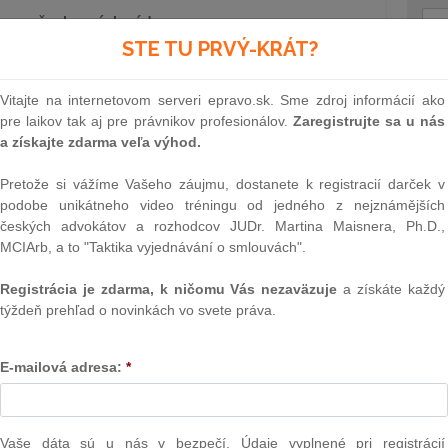
dcov všeobecných súdov
identskom paláci vymenoval 19 nových sudcov všeobecných
STE TU PRVÝ-KRÁT?
enskej justície – noví sudcovia nastúpia na viaceré okresné
Text
aní výberových konaní. Prezident pri menovaní zdôraznil
Vitajte na internetovom serveri epravo.sk. Sme zdroj informácií ako
údnictve.
pre laikov tak aj pre právnikov profesionálov.
Zaregistrujte sa u nás
dra záchrannej služby
a získajte zdarma veľa výhod.
žiadalo prezidenta Petra Pellegriniho, aby dohliadol na
ia licencií pre záchrannú zdravotnú službu. Hlava štátu
Pretože si vážíme Vašeho záujmu, dostanete k registracií darček v
va Kamila Šaška, aby pri tendri na nové stanice záchraniek
podobe unikátneho video tréningu od jedného z nejznámějších
ľom je predísť akýmkoľvek pochybnostiam o korektnosti
českých advokátov a rozhodcov JUDr. Martina Maisnera, Ph.D.,
ytovateľov záchraniek bude prebiehať transparentne a
MCIArb, a to "Taktika vyjednávání o smlouvách".
Registrácia je zdarma, k ničomu Vás nezaväzuje
a získáte každý
iu pre politické strany
týždeň prehľad o novinkách vo svete práva.
NAJ
zákona o politických stranách, ktorá má zvýšiť volebnú
lanec Roman Michelko (SNS) uviedol, že koalícia podporí
PLz. Ú
zložiť pred voľbami, aby sa zúčastnili parlamentnej súťaže.
na pr
E-mailová adresa:
*
stavb
kandidatúry a účelové strany, no vyvoláva aj kritiku –
Ústav
 by mohla znevýhodniť menšie subjekty a oslabiť pestrosť
prime
verejn
Vaše dáta sú u nás v bezpečí. Údaje vyplnené pri registrácií