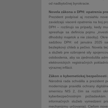
od nadbytočnej byrokracie.
Novela zákona o DPH: opatrenia pro
Prezident podpísal aj rozsiahlu nov
zavádzajú viaceré opatrenia na boj pr
DPH – rozširujú sa prípady, kedy mu
spresňuje sa definícia pojmu „inves
dlhodobý majetok a nie zásoby). Okre
sadzbou DPH: od januára 2025 sa
bezlepkový chlieb a pečivo. Novela t
a služieb pre ozbrojené sily spojenco
oslobodenia, aby sa zjednodušila admi
elektronických registračných pokladn
výraznej inflácii.
Zákon o kybernetickej bezpečnosti 
Národná rada schválila a prezident p
modernizuje pravidlá ochrany digitál
smernicu NIS 2, čím sa rozšíri okr
kyberbezpečnostným požiadavkám.
informačných služieb vymedzení pr
mechanizmu určovania). Cieľom novely 