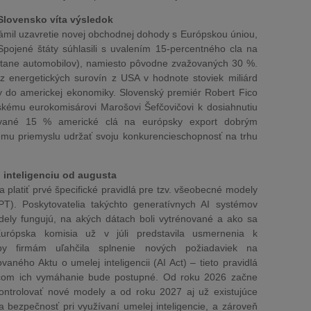
Slovensko víta výsledok
mil uzavretie novej obchodnej dohody s Európskou úniou,
 Spojené štáty súhlasili s uvalením 15-percentného cla na
átane automobilov), namiesto pôvodne zvažovaných 30 %.
oz energetických surovín z USA v hodnote stoviek miliárd
ky do americkej ekonomiky. Slovenský premiér Robert Fico
nskému eurokomisárovi Marošovi Šefčovičovi k dosiahnutiu
ované 15 % americké clá na európsky export dobrým
ému priemyslu udržať svoju konkurencieschopnosť na trhu
 inteligenciu od augusta
a platiť prvé špecifické pravidlá pre tzv. všeobecné modely
GPT). Poskytovatelia takýchto generatívnych AI systémov
dely fungujú, na akých dátach boli vytrénované a ako sa
urópska komisia už v júli predstavila usmernenia k
aby firmám uľahčila splnenie nových požiadaviek na
vaného Aktu o umelej inteligencii (AI Act) – tieto pravidlá
ričom ich vymáhanie bude postupné. Od roku 2026 začne
ontrolovať nové modely a od roku 2027 aj už existujúce
 bezpečnosť pri využívaní umelej inteligencie, a zároveň