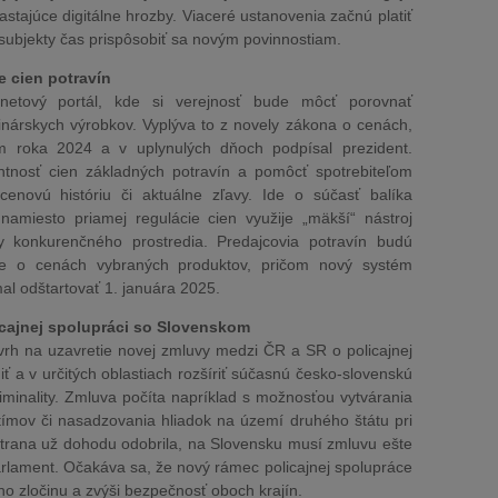
astajúce digitálne hrozby. Viaceré ustanovenia začnú platiť
 subjekty čas prispôsobiť sa novým povinnostiam.
 cien potravín
ternetový portál, kde si verejnosť bude môcť porovnať
nárskych výrobkov. Vyplýva to z novely zákona o cenách,
om roka 2024 a v uplynulých dňoch podpísal prezident.
tnosť cien základných potravín a pomôcť spotrebiteľom
 cenovú históriu či aktuálne zľavy. Ide o súčasť balíka
 namiesto priamej regulácie cien využije „mäkší“ nástroj
y konkurenčného prostredia. Predajcovia potravín budú
aje o cenách vybraných produktov, pričom nový systém
al odštartovať 1. januára 2025.
icajnej spolupráci so Slovenskom
vrh na uzavretie novej zmluvy medzi ČR a SR o policajnej
iť a v určitých oblastiach rozšíriť súčasnú česko-slovenskú
riminality. Zmluva počíta napríklad s možnosťou vytvárania
tímov či nasadzovania hliadok na území druhého štátu pri
trana už dohodu odobrila, na Slovensku musí zmluvu ešte
parlament. Očakáva sa, že nový rámec policajnej spolupráce
o zločinu a zvýši bezpečnosť oboch krajín.