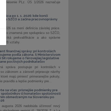
. Uznesenie PLz. ÚS 1/2026 naznačuje
od...
á práca po 1. 1. 2026: kde končí
kanie SZČO a začína pracovnoprávny
1. 2026 sa mení definícia závislej práce.
e, čo to znamená pre spoluprácu so SZČO,
 riziká prekvalifikácie a ako správne
iť B2B vzťahy.
ent finančnej správy: pri kontrolách
pujeme podľa zákona. S Ministerstvom
ií SR rokujeme o férovejšej legislatíve
rane poctivých podnikateľov
ná správa postupuje pri kontrolách v
 so zákonom a zároveň pripravuje návrhy
 ktoré majú priniesť primeranejšie pokuty,
ie pravidlá a lepšie podmienky pre...
vte sa včas: prísnejšie podmienky pre
spoločníkov či konateľov spoločnosti
ením obmedzeným na Slovensku po
026
 augusta 2026 nadobúda účinnosť nový
o obchodnom registri (č. 29/2026 Z. z.) a