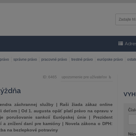
Adre
 právo
správne právo
pracovné právo
trestné právo
európske právo
osta
ID: 6465
upozornenie pre užívateľov
týždňa
VYH
endra záchrannej služby | Raši žiada zákaz online
Čísl
i deťom | Od 1. augusta opäť platí právo na opravu v
je porušovanie sankcií Európskej únie | Prezident
í a znížení daní pre kamióny | Novela zákona o DPH:
dzba na bezlepkové potraviny
Náz