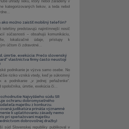
nutie úhrady lieku, ktorý nebol zaradený v
e kategorizovaných liekov, a teda nebol
dne...
 ako možno zaistiť mobilný telefón?
é telefóny predstavujú najintímnejší nosič
ácií súčasnosti – obsahujú komunikáciu,
rafie, lokalizačné údaje, prístupy k
ým účtom či zdravotné...
, úmrtie, exekúcia: Prečo slovenský
ard“ vlastníctva firmy často neustojí
u
ské podnikanie je výzva samo osebe. No
äčšie riziko vzniká vtedy, keď je súkromný
k a podnikanie „v jednej peňaženke“.
spoločníka, úmrtie, exekúcia či...
ozhodnutie Najvyššieho súdu SR
ňuje ochranu dobromyseľného
údateľa majetku z konkurzu.
kovaná judikatúra prináša významné
nenie k uplatňovaniu zásady nemo
uris pri speňažovaní majetku
edníctvom dobrovoľnej dražby)
ší súd Slovenskej republiky publikoval v