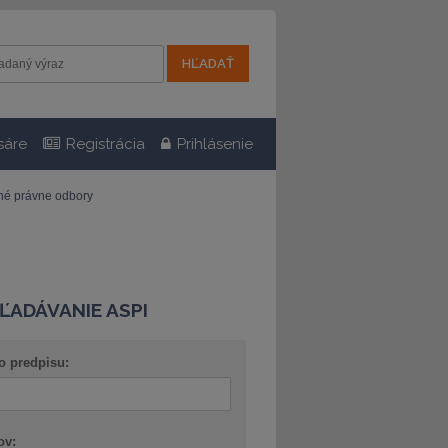
sáre
Registrácia
Prihlásenie
tné právne odbory
ĽADÁVANIE ASPI
o predpisu:
ov: