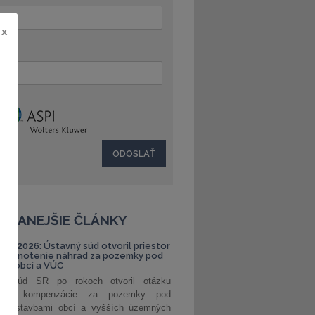
x
:
ČÍTANEJŠIE ČLÁNKY
S 1/2026: Ústavný súd otvoril priestor
ehodnotenie náhrad za pozemky pod
ami obcí a VÚC
ný súd SR po rokoch otvoril otázku
ranej kompenzácie za pozemky pod
ými stavbami obcí a vyšších územných