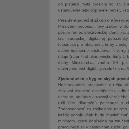
od platenia mýta (vozidlá do 3,5 t a
ustanovenia tejto dopravnej novely vst
Prezident schválil zákon o dôveryho
Prezident podpísal nový zákon o dôv
posilní rámec elektronickej identifik
tzv. európskej digitálnej peňaženk
totožnosti pre občanov a firmy v cele
osoby bezpečne pristupovať k verej
údaje (napríklad akademické tituly či k
úlohy Ministerstva vnútra SR pri 
dôveryhodnosť digitálnych služieb na S
Zjednodušenie hygienických pravidi
Nezdravotnícki pracovníci v reštau
získavať osobitné osvedčenie o odbor
ochrane, podpore a rozvoji verejného 
ruší túto dlhoročnú povinnosť s c
Zodpovednosť za zaškolenie nových
každý podnik však bude musieť mať 
minimom, ktorá dohliadne na zaučeni
pracovných síl v cestovnom ruchu po