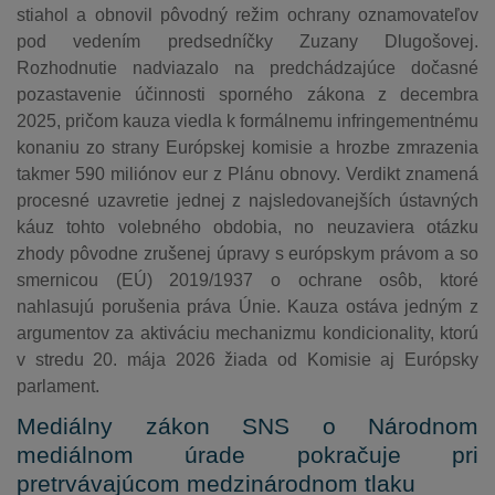
stiahol a obnovil pôvodný režim ochrany oznamovateľov
pod vedením predsedníčky Zuzany Dlugošovej.
Rozhodnutie nadviazalo na predchádzajúce dočasné
pozastavenie účinnosti sporného zákona z decembra
2025, pričom kauza viedla k formálnemu infringementnému
konaniu zo strany Európskej komisie a hrozbe zmrazenia
takmer 590 miliónov eur z Plánu obnovy. Verdikt znamená
procesné uzavretie jednej z najsledovanejších ústavných
káuz tohto volebného obdobia, no neuzaviera otázku
zhody pôvodne zrušenej úpravy s európskym právom a so
smernicou (EÚ) 2019/1937 o ochrane osôb, ktoré
nahlasujú porušenia práva Únie. Kauza ostáva jedným z
argumentov za aktiváciu mechanizmu kondicionality, ktorú
v stredu 20. mája 2026 žiada od Komisie aj Európsky
parlament.
Mediálny zákon SNS o Národnom
mediálnom úrade pokračuje pri
pretrvávajúcom medzinárodnom tlaku