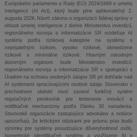
Európskeho parlamentu a Rady (EÚ) 2024/1689 o umelej
inteligencii (AI Act), ktorý bude plne aplikovateľný 2.
augusta 2026. Návrh zákona o organizácii štátnej správy v
oblasti umelej inteligencie z dielne Ministerstva investícií,
regionálneho rozvoja a informatizácie SR rozdeľuje AI
systémy podľa rizikovej kategórie na systémy s
neprijateľným rizikom, vysoko rizikové, obmedzene
rizikové a minimálne rizikové. Hlavným národným
dozorným orgánom bude Ministerstvo investícií,
regionálneho rozvoja a informatizácie SR v spolupráci s
Úradom na ochranu osobných údajov SR pri dohľade nad
AI systémami spracúvajúcimi osobné údaje. Slovensko v
prechodnom období musí zaviesť funkčný systém
regulačných pieskovísk pre testovanie inovácií a
notifikačné mechanizmy podľa článku 30 nariadenia.
Stavovské organizácie zastupujúce advokátov a notárov
upozorňujú, že kritickými otázkami pre právnu prax budú
výnimky pre systémy posudzujúce dôveryhodnosť osôb,
biometrické identifikačné systémy a využívanie AI v