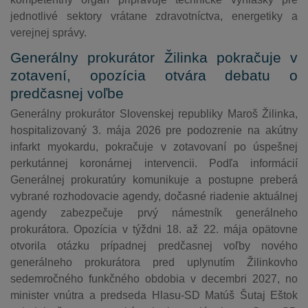
jednotlivé sektory vrátane zdravotníctva, energetiky a
verejnej správy.
Generálny prokurátor Žilinka pokračuje v
zotavení, opozícia otvára debatu o
predčasnej voľbe
Generálny prokurátor Slovenskej republiky Maroš Žilinka,
hospitalizovaný 3. mája 2026 pre podozrenie na akútny
infarkt myokardu, pokračuje v zotavovaní po úspešnej
perkutánnej koronárnej intervencii. Podľa informácií
Generálnej prokuratúry komunikuje a postupne preberá
vybrané rozhodovacie agendy, dočasné riadenie aktuálnej
agendy zabezpečuje prvý námestník generálneho
prokurátora. Opozícia v týždni 18. až 22. mája opätovne
otvorila otázku prípadnej predčasnej voľby nového
generálneho prokurátora pred uplynutím Žilinkovho
sedemročného funkčného obdobia v decembri 2027, no
minister vnútra a predseda Hlasu-SD Matúš Šutaj Eštok