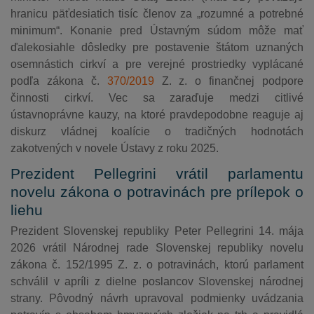
hranicu päťdesiatich tisíc členov za „rozumné a potrebné
minimum“. Konanie pred Ústavným súdom môže mať
ďalekosiahle dôsledky pre postavenie štátom uznaných
osemnástich cirkví a pre verejné prostriedky vyplácané
podľa zákona č.
370/2019
Z. z. o finančnej podpore
činnosti cirkví. Vec sa zaraďuje medzi citlivé
ústavnoprávne kauzy, na ktoré pravdepodobne reaguje aj
diskurz vládnej koalície o tradičných hodnotách
zakotvených v novele Ústavy z roku 2025.
Prezident Pellegrini vrátil parlamentu
novelu zákona o potravinách pre prílepok o
liehu
Prezident Slovenskej republiky Peter Pellegrini 14. mája
2026 vrátil Národnej rade Slovenskej republiky novelu
zákona č. 152/1995 Z. z. o potravinách, ktorú parlament
schválil v apríli z dielne poslancov Slovenskej národnej
strany. Pôvodný návrh upravoval podmienky uvádzania