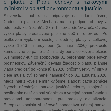
o platbu z Plánu obnovy s rizikovými
míľnikmi v oblasti environmentu a justície
Slovenská republika sa pripravuje na podanie ôsmej
žiadosti o platbu z Mechanizmu na podporu obnovy a
odolnosti, ktorá zahŕňa 28 míľnikov a cieľov a očakávaná
výška platby predstavuje približne 650 miliónov eur. Po
piatkovom vyplatení šiestej a siedmej platby v celkovej
výške 1,243 miliardy eur (5. mája 2026) prekročilo
kumulatívne čerpanie 5,2 miliardy eur z celkovej alokácie
6,4 miliardy eur, čo zodpovedá 81 percentám pridelených
prostriedkov. Záverečnú deviatu žiadosť o platbu plánuje
vláda predložiť do konca júla 2026, pričom všetky míľniky a
ciele musia byť splnené najneskôr do 31. augusta 2026.
Medzi najrizikovejšie míľniky ôsmej žiadosti patria zonácie
štyroch národných parkov, justičné reformy spojené s
posilnením nezávislosti súdnictva a verejné obstarávania s
pravidlami transparentnosti pre projekty digitalizácie.
Európska komisia si zároveň ponecháva nástroj sankcií
prostredníctvom suspenzie konkrétnych míľnikov v prípade,