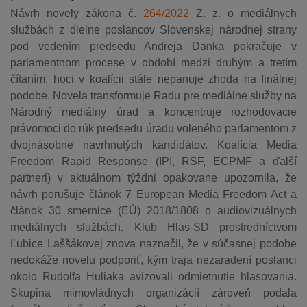
Návrh novely zákona č.
264/2022
Z. z. o mediálnych
službách z dielne poslancov Slovenskej národnej strany
pod vedením predsedu Andreja Danka pokračuje v
parlamentnom procese v období medzi druhým a tretím
čítaním, hoci v koalícii stále nepanuje zhoda na finálnej
podobe. Novela transformuje Radu pre mediálne služby na
Národný mediálny úrad a koncentruje rozhodovacie
právomoci do rúk predsedu úradu voleného parlamentom z
dvojnásobne navrhnutých kandidátov. Koalícia Media
Freedom Rapid Response (IPI, RSF, ECPMF a ďalší
partneri) v aktuálnom týždni opakovane upozornila, že
návrh porušuje článok 7 European Media Freedom Act a
článok 30 smernice (EÚ) 2018/1808 o audiovizuálnych
mediálnych službách. Klub Hlas-SD prostredníctvom
Ľubice Laššákovej znova naznačil, že v súčasnej podobe
nedokáže novelu podporiť, kým traja nezaradení poslanci
okolo Rudolfa Huliaka avizovali odmietnutie hlasovania.
Skupina mimovládnych organizácií zároveň podala