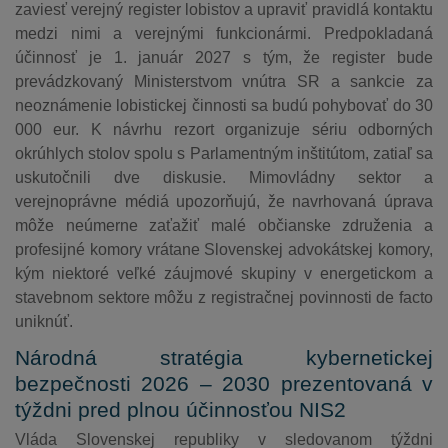
zaviesť verejný register lobistov a upraviť pravidlá kontaktu
medzi nimi a verejnými funkcionármi. Predpokladaná
účinnosť je 1. január 2027 s tým, že register bude
prevádzkovaný Ministerstvom vnútra SR a sankcie za
neoznámenie lobistickej činnosti sa budú pohybovať do 30
000 eur. K návrhu rezort organizuje sériu odborných
okrúhlych stolov spolu s Parlamentným inštitútom, zatiaľ sa
uskutočnili dve diskusie. Mimovládny sektor a
verejnoprávne médiá upozorňujú, že navrhovaná úprava
môže neúmerne zaťažiť malé občianske združenia a
profesijné komory vrátane Slovenskej advokátskej komory,
kým niektoré veľké záujmové skupiny v energetickom a
stavebnom sektore môžu z registračnej povinnosti de facto
uniknúť.
Národná stratégia kybernetickej
bezpečnosti 2026 – 2030 prezentovaná v
týždni pred plnou účinnosťou NIS2
Vláda Slovenskej republiky v sledovanom týždni