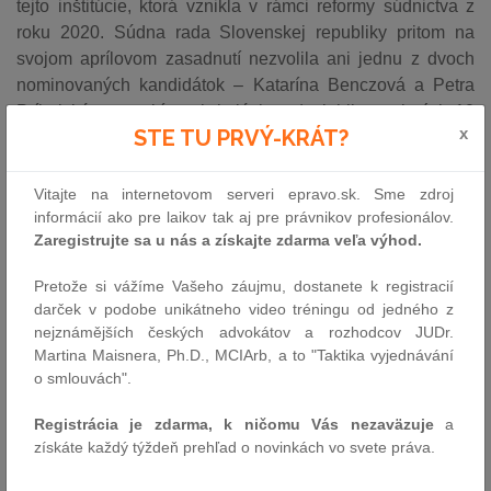
tejto inštitúcie, ktorá vznikla v rámci reformy súdnictva z
roku 2020. Súdna rada Slovenskej republiky pritom na
svojom aprílovom zasadnutí nezvolila ani jednu z dvoch
nominovaných kandidátok – Katarína Benczová a Petra
Príbelská v repetitívnych kolách nedosiahli potrebných 10
x
STE TU PRVÝ-KRÁT?
hlasov z 18-člennej rady. Dočasné vedenie súdu prevzal
podpredseda Najvyššieho správneho súdu Marián
Trenčan, opakovaná voľba je naplánovaná na zasadnutie
Vitajte na internetovom serveri epravo.sk. Sme zdroj
Súdnej rady 11. augusta 2026, do ktorej kandidujú dvaja
informácií ako pre laikov tak aj pre právnikov profesionálov.
Zaregistrujte sa u nás a získajte zdarma veľa výhod.
noví uchádzači z radov sudcov NSS SR. Situácia vyvoláva
otázky o kontinuite správneho súdnictva v období, keď
Pretože si vážíme Vašeho záujmu, dostanete k registracií
NSS SR rozhoduje o citlivých veciach týkajúcich sa volieb,
darček v podobe unikátneho video tréningu od jedného z
politických strán, ústavných činiteľov a disciplinárnych
nejznámějších českých advokátov a rozhodcov JUDr.
konaní voči sudcom a prokurátorom. Stav prerušeného
Martina Maisnera, Ph.D., MCIArb, a to "Taktika vyjednávání
vedenia jedného z najvyšších súdnych orgánov bude
o smlouvách".
rezonovať aj v aktuálnej diskusii o eurofondoch a v
Registrácia je zdarma, k ničomu Vás nezaväzuje
a
hodnotení Európskej komisie ohľadom plnenia justičných
získáte každý týždeň prehľad o novinkách vo svete práva.
míľnikov Plánu obnovy.