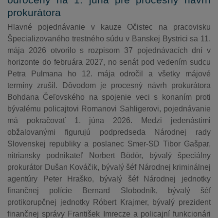
odročený na 1. júna pre procesný návrh
prokurátora
Hlavné pojednávanie v kauze Očistec na pracovisku
Špecializovaného trestného súdu v Banskej Bystrici sa 11.
mája 2026 otvorilo s rozpisom 37 pojednávacích dní v
horizonte do februára 2027, no senát pod vedením sudcu
Petra Pulmana ho 12. mája odročil a všetky májové
termíny zrušil. Dôvodom je procesný návrh prokurátora
Bohdana Čeľovského na spojenie veci s konaním proti
bývalému policajtovi Romanovi Sahligerovi, pojednávanie
má pokračovať 1. júna 2026. Medzi jedenástimi
obžalovanými figurujú podpredseda Národnej rady
Slovenskej republiky a poslanec Smer-SD Tibor Gašpar,
nitriansky podnikateľ Norbert Bödör, bývalý špeciálny
prokurátor Dušan Kováčik, bývalý šéf Národnej kriminálnej
agentúry Peter Hraško, bývalý šéf Národnej jednotky
finančnej polície Bernard Slobodník, bývalý šéf
protikorupčnej jednotky Róbert Krajmer, bývalý prezident
finančnej správy František Imrecze a policajní funkcionári