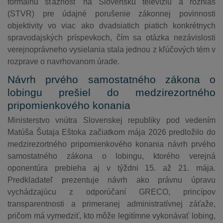
formálnu sťažnosť na Slovenskú televíziu a rozhlas
(STVR) pre údajné porušenie zákonnej povinnosti
objektivity vo viac ako dvadsiatich piatich konkrétnych
spravodajských príspevkoch, čím sa otázka nezávislosti
verejnoprávneho vysielania stala jednou z kľúčových tém v
rozprave o navrhovanom úrade.
Návrh prvého samostatného zákona o
lobingu prešiel do medzirezortného
pripomienkového konania
Ministerstvo vnútra Slovenskej republiky pod vedením
Matúša Šutaja Eštoka začiatkom mája 2026 predložilo do
medzirezortného pripomienkového konania návrh prvého
samostatného zákona o lobingu, ktorého verejná
oponentúra prebieha aj v týždni 15. až 21. mája.
Predkladateľ prezentuje návrh ako právnu úpravu
vychádzajúcu z odporúčaní GRECO, princípov
transparentnosti a primeranej administratívnej záťaže,
pričom má vymedziť, kto môže legitímne vykonávať lobing,