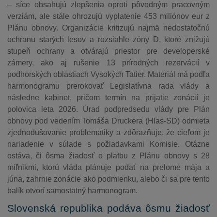
– síce obsahujú zlepšenia oproti pôvodným pracovným
verziám, ale stále ohrozujú vyplatenie 453 miliónov eur z
Plánu obnovy. Organizácie kritizujú najmä nedostatočnú
ochranu starých lesov a rozsiahle zóny D, ktoré znižujú
stupeň ochrany a otvárajú priestor pre developerské
zámery, ako aj rušenie 13 prírodných rezervácií v
podhorských oblastiach Vysokých Tatier. Materiál má podľa
harmonogramu prerokovať Legislatívna rada vlády a
následne kabinet, pričom termín na prijatie zonácií je
polovica leta 2026. Úrad podpredsedu vlády pre Plán
obnovy pod vedením Tomáša Druckera (Hlas-SD) odmieta
zjednodušovanie problematiky a zdôrazňuje, že cieľom je
nariadenie v súlade s požiadavkami Komisie. Otázne
ostáva, či ôsma žiadosť o platbu z Plánu obnovy s 28
míľnikmi, ktorú vláda plánuje podať na prelome mája a
júna, zahrnie zonácie ako podmienku, alebo či sa pre tento
balík otvorí samostatný harmonogram.
Slovenská republika podáva ôsmu žiadosť