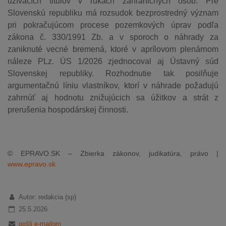
užívacích titulov v rukách zahraničných osôb. Pre
Slovenskú republiku má rozsudok bezprostredný význam
pri pokračujúcom procese pozemkových úprav podľa
zákona č. 330/1991 Zb. a v sporoch o náhrady za
zaniknuté vecné bremená, ktoré v aprílovom plenárnom
náleze PLz. ÚS 1/2026 zjednocoval aj Ústavný súd
Slovenskej republiky. Rozhodnutie tak posilňuje
argumentačnú líniu vlastníkov, ktorí v náhrade požadujú
zahrnúť aj hodnotu znižujúcich sa úžitkov a strát z
prerušenia hospodárskej činnosti.
© EPRAVO.SK – Zbierka zákonov, judikatúra, právo |
www.epravo.sk
Autor: redakcia (sp)
25.5.2026
pošli e-mailom