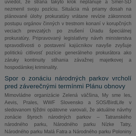
uviedol, že strana takýto krok neplánuje a Smer-SD
nezmenil svoju pozíciu. Situácia má priamy dosah na
plánované úlohy prokuratúry vrátane revízie zákonnosti
postupu orgánov činných v trestnom konaní v korupčných
veciach prevzatých po zrušení Úradu špeciálnej
prokuratúry. Pripravovaný legislatívny návrh ministerstva
spravodlivosti o postavení kajúcnikov navyše zvyšuje
politickú citlivosť pozície generálneho prokurátora ako
záruky kontinuity stíhania závažnej majetkovej a
hospodárskej kriminality.
Spor o zonáciu národných parkov vrcholí
pred záverečnými termínmi Plánu obnovy
Mimovládne organizácie Zelená väčšina, My sme les,
Aevis, Prales, WWF Slovensko a SOS/BirdLife v
sledovanom týždni opätovne varovali, že aktuálne návrhy
zonácie štyroch národných parkov – Tatranského
národného parku, Národného parku Nízke Tatry,
Národného parku Malá Fatra a Národného parku Poloniny