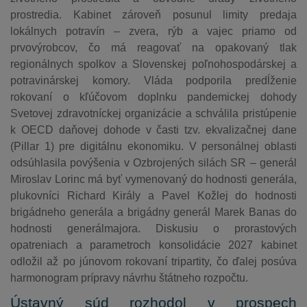
prostredia. Kabinet zároveň posunul limity predaja
lokálnych potravín – zvera, rýb a vajec priamo od
prvovýrobcov, čo má reagovať na opakovaný tlak
regionálnych spolkov a Slovenskej poľnohospodárskej a
potravinárskej komory. Vláda podporila predĺženie
rokovaní o kľúčovom doplnku pandemickej dohody
Svetovej zdravotníckej organizácie a schválila pristúpenie
k OECD daňovej dohode v časti tzv. ekvalizačnej dane
(Pillar 1) pre digitálnu ekonomiku. V personálnej oblasti
odsúhlasila povýšenia v Ozbrojených silách SR – generál
Miroslav Lorinc má byť vymenovaný do hodnosti generála,
plukovníci Richard Király a Pavel Kožlej do hodnosti
brigádneho generála a brigádny generál Marek Banas do
hodnosti generálmajora. Diskusiu o prorastových
opatreniach a parametroch konsolidácie 2027 kabinet
odložil až po júnovom rokovaní tripartity, čo ďalej posúva
harmonogram prípravy návrhu štátneho rozpočtu.
Ústavný súd rozhodol v prospech