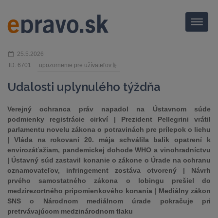
Menu
25.5.2026
ID: 6701
upozornenie pre užívateľov
Udalosti uplynulého týždňa
Verejný ochranca práv napadol na Ústavnom súde
podmienky registrácie cirkví | Prezident Pellegrini vrátil
parlamentu novelu zákona o potravinách pre prílepok o liehu
| Vláda na rokovaní 20. mája schválila balík opatrení k
envirozáťažiam, pandemickej dohode WHO a vinohradníctvu
| Ústavný súd zastavil konanie o zákone o Úrade na ochranu
oznamovateľov, infringement zostáva otvorený | Návrh
prvého samostatného zákona o lobingu prešiel do
medzirezortného pripomienkového konania | Mediálny zákon
SNS o Národnom mediálnom úrade pokračuje pri
pretrvávajúcom medzinárodnom tlaku