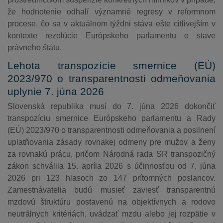
že hodnotenie odhalí významné regresy v reformnom
procese, čo sa v aktuálnom týždni stáva ešte citlivejším v
kontexte rezolúcie Európskeho parlamentu o stave
právneho štátu.
Lehota transpozície smernice (EÚ)
2023/970 o transparentnosti odmeňovania
uplynie 7. júna 2026
Slovenská republika musí do 7. júna 2026 dokončiť
transpozíciu smernice Európskeho parlamentu a Rady
(EÚ) 2023/970 o transparentnosti odmeňovania a posilnení
uplatňovania zásady rovnakej odmeny pre mužov a ženy
za rovnakú prácu, pričom Národná rada SR transpozičný
zákon schválila 15. apríla 2026 s účinnosťou od 7. júna
2026 pri 123 hlasoch zo 147 prítomných poslancov.
Zamestnávatelia budú musieť zaviesť transparentnú
mzdovú štruktúru postavenú na objektívnych a rodovo
neutrálnych kritériách, uvádzať mzdu alebo jej rozpätie v