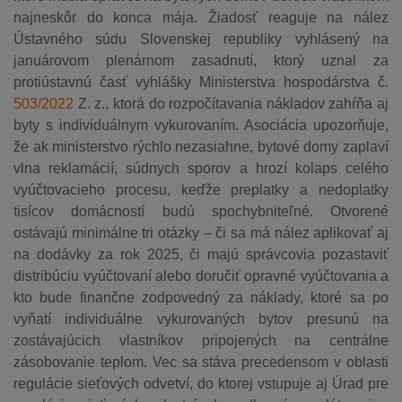
najneskôr do konca mája. Žiadosť reaguje na nález
Ústavného súdu Slovenskej republiky vyhlásený na
januárovom plenárnom zasadnutí, ktorý uznal za
protiústavnú časť vyhlášky Ministerstva hospodárstva č.
503/2022
Z. z., ktorá do rozpočítavania nákladov zahŕňa aj
byty s individuálnym vykurovaním. Asociácia upozorňuje,
že ak ministerstvo rýchlo nezasiahne, bytové domy zaplaví
vlna reklamácií, súdnych sporov a hrozí kolaps celého
vyúčtovacieho procesu, keďže preplatky a nedoplatky
tisícov domácností budú spochybniteľné. Otvorené
ostávajú minimálne tri otázky – či sa má nález aplikovať aj
na dodávky za rok 2025, či majú správcovia pozastaviť
distribúciu vyúčtovaní alebo doručiť opravné vyúčtovania a
kto bude finančne zodpovedný za náklady, ktoré sa po
vyňatí individuálne vykurovaných bytov presunú na
zostávajúcich vlastníkov pripojených na centrálne
zásobovanie teplom. Vec sa stáva precedensom v oblasti
regulácie sieťových odvetví, do ktorej vstupuje aj Úrad pre