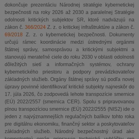
dokončuje prezentáciu Národnej stratégie kybernetickej
bezpečnosti na roky 2026 až 2030 a paralelnej Stratégie
odolnosti kritických subjektov SR, ktoré nadväzujú na
zákon č.
366/2024
Z. z. o kritickej infraštruktúre a zákon č.
69/2018
Z. z. o kybernetickej bezpečnosti. Dokumenty
určujú rámec koordinácie medzi ústrednými orgánmi
štátnej správy, samosprávou a kritickými subjektmi a
stanovujú merateľné ciele do roku 2030 v oblasti odolnosti
dôležitých sietí a informačných systémov, ochrany
kybernetického priestoru a podpory prevádzkovateľov
základných služieb. Orgány štátnej správy sú podľa novej
úpravy povinné identifikovať kritické subjekty najneskôr do
17. júla 2026, čo zodpovedá lehote transpozície smernice
(EÚ) 2022/2557 (smernica CER). Spolu s pripravovanou
plnou transpozíciou smernice (EÚ) 2022/2555 (NIS2) ide o
jeden z najvýznamnejších regulačných balíkov tohto roka
pre digitálnu ekonomiku, finančný sektor a poskytovateľov
základných služieb. Národný bezpečnostný úrad ako
kompetentný orgán pripravuje technické vyhlášky pre