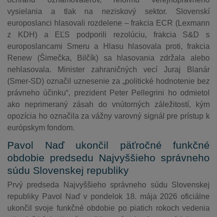
vysielania a tlak na neziskový sektor. Slovenskí
europoslanci hlasovali rozdelene – frakcia ECR (Lexmann
z KDH) a EĽS podporili rezolúciu, frakcia S&D s
europoslancami Smeru a Hlasu hlasovala proti, frakcia
Renew (Šimečka, Bilčík) sa hlasovania zdržala alebo
nehlasovala. Minister zahraničných vecí Juraj Blanár
(Smer-SD) označil uznesenie za „politické hodnotenie bez
právneho účinku“, prezident Peter Pellegrini ho odmietol
ako neprimeraný zásah do vnútorných záležitostí, kým
opozícia ho označila za vážny varovný signál pre prístup k
európskym fondom.
Pavol Naď ukončil päťročné funkčné
obdobie predsedu Najvyššieho správneho
súdu Slovenskej republiky
Prvý predseda Najvyššieho správneho súdu Slovenskej
republiky Pavol Naď v pondelok 18. mája 2026 oficiálne
ukončil svoje funkčné obdobie po piatich rokoch vedenia