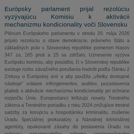
Európsky parlament prijal rezolúciu
vyzývajúcu Komisiu k aktivácii
mechanizmu kondicionality voči Slovensku
Plénum Európskeho parlamentu v stredu 20. mája 2026
prijalo rezolúciu o stave demokracie, právneho štátu a
základných práv v Slovenskej republike pomerom hlasov
347 za, 165 proti a 25 sa zdržalo. Uznesenie vyzýva
Európsku komisiu, aby posúdila, či v Slovenskej republike
existuje riziko závažného porušenia hodnôt podľa článku 2
Zmluvy o Európskej únii a aby použila „všetky dostupné
nástroje“ vrátane infringementov, auditov, pozastavenia
platieb a aktivácie mechanizmu kondicionality pri ochrane
rozpočtu Únie. Europoslanci kritizujú novely Trestného
zákona a Trestného poriadku z roku 2024 znižujúce trestné
sadzby za korupciu a hospodársku kriminalitu, zrušenie
Úradu špeciálnej prokuratúry a Národnej kriminálnej
agentúry, opakované zásahy do postavenia Úradu na
ochranu oznamovateľov, reformu verejnoprávneho