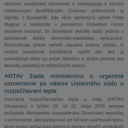
občanov maďarskej národnosti a nepristupuje k etnicky
motivovaným konfiškáciám. Diskusiu zintenzívnili aj
signály z Budapešti, kde víťaz aprílových volieb Péter
Magyar v telefonáte s premiérom Robertom Ficom
otvorene avizoval, že Benešove dekréty budú jednou z
podmienok ďalšej slovensko-maďarskej spolupráce.
Rozhodnutie pritom nerieši zásadnú právnu otázku, či
možno povojnové konfiškácie využiť ako titul aj
osemdesiat rokov po prijatí dekrétov, a otvára priestor pre
desiatky podobných reštitučných sporov.
ARTAV žiada ministerstvo o urgentné
usmernenie po náleze Ústavného súdu o
rozpočítavaní tepla
Asociácia rozpočítavateľov tepla a vody (ARTAV
Slovensko) v týždni 18. až 22. mája 2026 verejne
požiadala Ministerstvo hospodárstva Slovenskej republiky
o usmernenie, ako postupovať pri ročnom vyúčtovaní tepla,
ktoré musia správcovia bytových domov doručiť vlastníkom