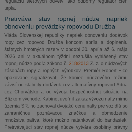
reguláciu sieťových odvetví ako odborný regulátor cien
tepla.
Pretrváva stav ropnej núdze napriek
obnoveniu prevádzky ropovodu Družba
Vláda Slovenskej republiky napriek obnoveniu dodávok
ropy cez ropovod Družba koncom apríla a doplneniu
štátnych hmotných rezerv v období 30. apríla až 6. mája
2026 ani v aktuálnom týždni nezrušila vyhlásený stav
ropnej núdze podľa zákona č.
218/2013
Z. z. o núdzových
zásobách ropy a ropných výrobkov. Premiér Robert Fico
opakovane signalizoval, že koniec núdzového režimu
závisí od stability dodávok cez alternatívny ropovod Adria
cez Chorvátsko a od vývoja bezpečnostnej situácie na
Blízkom východe. Kabinet uvoľnil zákaz vývozu nafty mimo
územia SR, no zachoval dvojakú cenu nafty pre vozidlá so
zahraničnou poznávacou značkou a obmedzenie
množstva paliva, ktoré možno natankovať do bandasiek.
Pretrvávajúci stav ropnej núdze vytvára osobitný právny