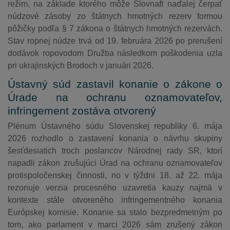
režim, na základe ktorého môže Slovnaft naďalej čerpať
núdzové zásoby zo štátnych hmotných rezerv formou
pôžičky podľa § 7 zákona o štátnych hmotných rezervách.
Stav ropnej núdze trvá od 19. februára 2026 po prerušení
dodávok ropovodom Družba následkom poškodenia uzla
pri ukrajinských Brodoch v januári 2026.
Ústavný súd zastavil konanie o zákone o
Úrade na ochranu oznamovateľov,
infringement zostáva otvorený
Plénum Ústavného súdu Slovenskej republiky 6. mája
2026 rozhodlo o zastavení konania o návrhu skupiny
šesťdesiatich troch poslancov Národnej rady SR, ktorí
napadli zákon zrušujúci Úrad na ochranu oznamovateľov
protispoločenskej činnosti, no v týždni 18. až 22. mája
rezonuje verzia procesného uzavretia kauzy najmä v
kontexte stále otvoreného infringementného konania
Európskej komisie. Konanie sa stalo bezpredmetným po
tom, ako parlament v marci 2026 sám zrušený zákon