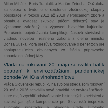
Milan Mihálik, Boris Trantalič a Marián Zetocha. Obžaloba
sa opiera o tvrdenie o existencii zločineckej skupiny
pôsobiacej v rokoch 2012 až 2018 v Policajnom zbore a
obsahuje dvadsať skutkov, pričom dôkazný stav je
významne založený na výpovedi hlavného kajúcnika.
Prerušenie pojednávania komplikuje časovú súvislosť s
vládnou novelou Trestného zákona z dielne ministra
Borisa Suska, ktorá presúva rozhodovanie o benefitoch pre
spolupracujúcich obvinených zo štádia prípravného
konania do súdnej fázy.
Vláda na rokovaní 20. mája schválila balík
opatrení k envirozáťažiam, pandemickej
dohode WHO a vinohradníctvu
Vláda Slovenskej republiky na svojom stredajšom rokovaní
20. mája 2026 schválila nové pravidlá pri envirozáťažiach,
ktoré majú zrýchliť odstraňovanie historických znečistení a
zaviesť jasnejšie kompetencie pre Slovenskú inšpekciu
životného prostredia a obvodné úrady životného