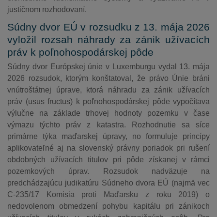
justičnom rozhodovaní.
Súdny dvor EÚ v rozsudku z 13. mája 2026
vyložil rozsah náhrady za zánik užívacích
práv k poľnohospodárskej pôde
Súdny dvor Európskej únie v Luxemburgu vydal 13. mája
2026 rozsudok, ktorým konštatoval, že právo Únie bráni
vnútroštátnej úprave, ktorá náhradu za zánik užívacích
práv (usus fructus) k poľnohospodárskej pôde vypočítava
výlučne na základe trhovej hodnoty pozemku v čase
výmazu týchto práv z katastra. Rozhodnutie sa síce
primárne týka maďarskej úpravy, no formuluje princípy
aplikovateľné aj na slovenský právny poriadok pri rušení
obdobných užívacích titulov pri pôde získanej v rámci
pozemkových úprav. Rozsudok nadväzuje na
predchádzajúcu judikatúru Súdneho dvora EÚ (najmä vec
C-235/17 Komisia proti Maďarsku z roku 2019) o
nedovolenom obmedzení pohybu kapitálu pri zánikoch