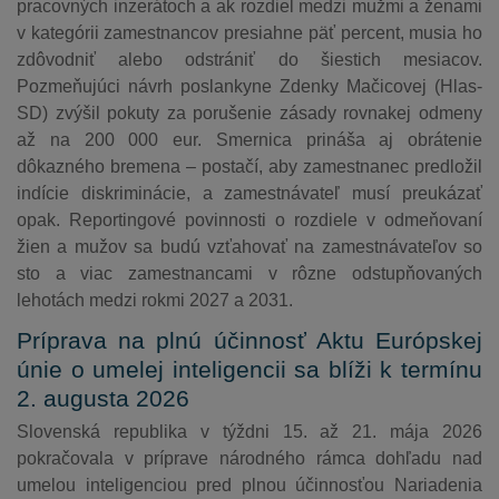
pracovných inzerátoch a ak rozdiel medzi mužmi a ženami
v kategórii zamestnancov presiahne päť percent, musia ho
zdôvodniť alebo odstrániť do šiestich mesiacov.
Pozmeňujúci návrh poslankyne Zdenky Mačicovej (Hlas-
SD) zvýšil pokuty za porušenie zásady rovnakej odmeny
až na 200 000 eur. Smernica prináša aj obrátenie
dôkazného bremena – postačí, aby zamestnanec predložil
indície diskriminácie, a zamestnávateľ musí preukázať
opak. Reportingové povinnosti o rozdiele v odmeňovaní
žien a mužov sa budú vzťahovať na zamestnávateľov so
sto a viac zamestnancami v rôzne odstupňovaných
lehotách medzi rokmi 2027 a 2031.
Príprava na plnú účinnosť Aktu Európskej
únie o umelej inteligencii sa blíži k termínu
2. augusta 2026
Slovenská republika v týždni 15. až 21. mája 2026
pokračovala v príprave národného rámca dohľadu nad
umelou inteligenciou pred plnou účinnosťou Nariadenia