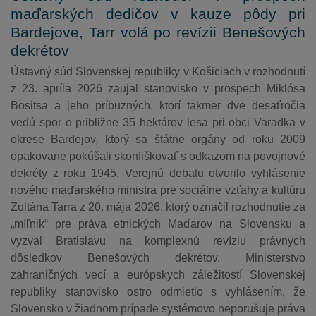
maďarských dedičov v kauze pôdy pri
Bardejove, Tarr volá po revízii Benešových
dekrétov
Ústavný súd Slovenskej republiky v Košiciach v rozhodnutí
z 23. apríla 2026 zaujal stanovisko v prospech Miklósa
Bositsa a jeho príbuzných, ktorí takmer dve desaťročia
vedú spor o približne 35 hektárov lesa pri obci Varadka v
okrese Bardejov, ktorý sa štátne orgány od roku 2009
opakovane pokúšali skonfiškovať s odkazom na povojnové
dekréty z roku 1945. Verejnú debatu otvorilo vyhlásenie
nového maďarského ministra pre sociálne vzťahy a kultúru
Zoltána Tarra z 20. mája 2026, ktorý označil rozhodnutie za
„míľnik“ pre práva etnických Maďarov na Slovensku a
vyzval Bratislavu na komplexnú revíziu právnych
dôsledkov Benešových dekrétov. Ministerstvo
zahraničných vecí a európskych záležitostí Slovenskej
republiky stanovisko ostro odmietlo s vyhlásením, že
Slovensko v žiadnom prípade systémovo neporušuje práva