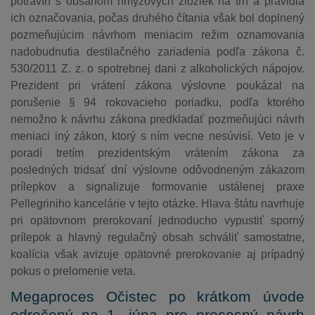
potravín s obsahom hmyzových zložiek na trh a pravidlá
ich označovania, počas druhého čítania však bol doplnený
pozmeňujúcim návrhom meniacim režim oznamovania
nadobudnutia destilačného zariadenia podľa zákona č.
530/2011 Z. z. o spotrebnej dani z alkoholických nápojov.
Prezident pri vrátení zákona výslovne poukázal na
porušenie § 94 rokovacieho poriadku, podľa ktorého
nemožno k návrhu zákona predkladať pozmeňujúci návrh
meniaci iný zákon, ktorý s ním vecne nesúvisí. Veto je v
poradí tretím prezidentským vrátením zákona za
posledných tridsať dní výslovne odôvodneným zákazom
prílepkov a signalizuje formovanie ustálenej praxe
Pellegriniho kancelárie v tejto otázke. Hlava štátu navrhuje
pri opätovnom prerokovaní jednoducho vypustiť sporný
prílepok a hlavný regulačný obsah schváliť samostatne,
koalícia však avizuje opätovné prerokovanie aj prípadný
pokus o prelomenie veta.
Megaproces Očistec po krátkom úvode