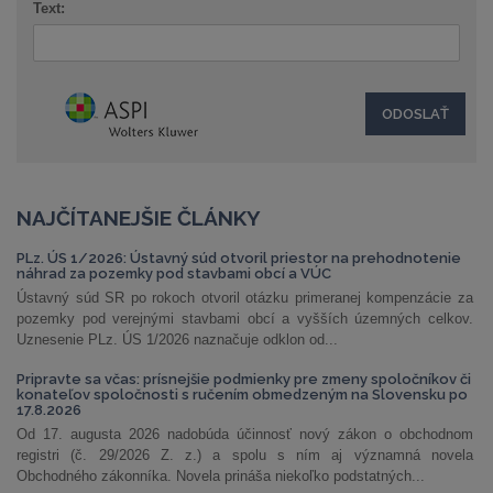
Text:
NAJČÍTANEJŠIE ČLÁNKY
PLz. ÚS 1/2026: Ústavný súd otvoril priestor na prehodnotenie
náhrad za pozemky pod stavbami obcí a VÚC
Ústavný súd SR po rokoch otvoril otázku primeranej kompenzácie za
pozemky pod verejnými stavbami obcí a vyšších územných celkov.
Uznesenie PLz. ÚS 1/2026 naznačuje odklon od...
Pripravte sa včas: prísnejšie podmienky pre zmeny spoločníkov či
konateľov spoločnosti s ručením obmedzeným na Slovensku po
17.8.2026
Od 17. augusta 2026 nadobúda účinnosť nový zákon o obchodnom
registri (č. 29/2026 Z. z.) a spolu s ním aj významná novela
Obchodného zákonníka. Novela prináša niekoľko podstatných...