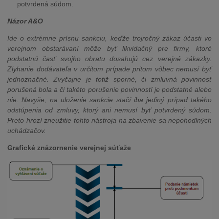
potvrdená súdom.
Názor A&O
Ide o extrémne prísnu sankciu, keďže trojročný zákaz účasti vo
verejnom obstarávaní môže byť likvidačný pre firmy, ktoré
podstatnú časť svojho obratu dosahujú cez verejné zákazky.
Zlyhanie dodávateľa v určitom prípade pritom vôbec nemusí byť
jednoznačné. Zvyčajne je totiž sporné, či zmluvná povinnosť
porušená bola a či takéto porušenie povinností je podstatné alebo
nie. Navyše, na uloženie sankcie stačí iba jediný prípad takého
odstúpenia od zmluvy, ktorý ani nemusí byť potvrdený súdom.
Preto hrozí zneužitie tohto nástroja na zbavenie sa nepohodlných
uchádzačov.
Grafické znázornenie verejnej súťaže