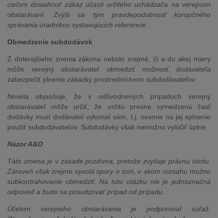
cieľom dosiahnuť zákaz účasti určitého uchádzača na verejnom
obstarávaní. Zvýši sa tým pravdepodobnosť korupčného
správania úradníkov vystavujúcich referencie.
Obmedzenie subdodávok
Z doterajšieho znenia zákona nebolo zrejmé, či a do akej miery
môže verejný obstarávateľ obmedziť možnosť dodávateľa
zabezpečiť plnenie zákazky prostredníctvom subdodávateľov.
Novela objasňuje, že v odôvodnených prípadoch verejný
obstarávateľ môže určiť, že určitú presne vymedzenú časť
dodávky musí dodávateľ vykonať sám, t.j. nesmie na jej splnenie
použiť subdodávateľov. Subdodávky však nemožno vylúčiť úplne.
Názor A&O
Táto zmena je v zásade pozitívna, pretože zvyšuje právnu istotu.
Zároveň však zrejme vyvolá spory o tom, v akom rozsahu možno
subkontrahovanie obmedziť. Na túto otázku nie je jednoznačná
odpoveď a bude sa posudzovať prípad od prípadu.
Účelom verejného obstarávania je podporovať súťaž.