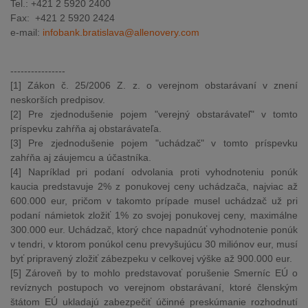
Tel.: +421 2 5920 2400
Fax: +421 2 5920 2424
e-mail:
infobank.bratislava@allenovery.com
----------------
[1] Zákon č. 25/2006 Z. z. o verejnom obstarávaní v znení
neskorších predpisov.
[2] Pre zjednodušenie pojem "verejný obstarávateľ" v tomto
príspevku zahŕňa aj obstarávateľa.
[3] Pre zjednodušenie pojem "uchádzač" v tomto príspevku
zahŕňa aj záujemcu a účastníka.
[4] Napríklad pri podaní odvolania proti vyhodnoteniu ponúk
kaucia predstavuje 2% z ponukovej ceny uchádzača, najviac až
600.000 eur, pričom v takomto prípade musel uchádzač už pri
podaní námietok zložiť 1% zo svojej ponukovej ceny, maximálne
300.000 eur. Uchádzač, ktorý chce napadnúť vyhodnotenie ponúk
v tendri, v ktorom ponúkol cenu prevyšujúcu 30 miliónov eur, musí
byť pripravený zložiť zábezpeku v celkovej výške až 900.000 eur.
[5] Zároveň by to mohlo predstavovať porušenie Smerníc EÚ o
revíznych postupoch vo verejnom obstarávaní, ktoré členským
štátom EÚ ukladajú zabezpečiť účinné preskúmanie rozhodnutí