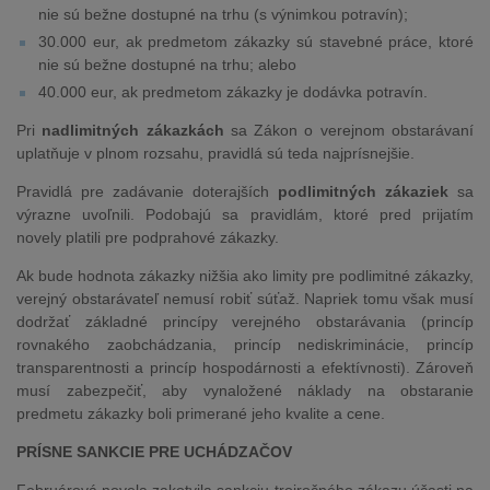
nie sú bežne dostupné na trhu (s výnimkou potravín);
30.000 eur, ak predmetom zákazky sú stavebné práce, ktoré
nie sú bežne dostupné na trhu; alebo
40.000 eur, ak predmetom zákazky je dodávka potravín.
Pri
nadlimitných zákazkách
sa Zákon o verejnom obstarávaní
uplatňuje v plnom rozsahu, pravidlá sú teda najprísnejšie.
Pravidlá pre zadávanie doterajších
podlimitných zákaziek
sa
výrazne uvoľnili. Podobajú sa pravidlám, ktoré pred prijatím
novely platili pre podprahové zákazky.
Ak bude hodnota zákazky nižšia ako limity pre podlimitné zákazky,
verejný obstarávateľ nemusí robiť súťaž. Napriek tomu však musí
dodržať základné princípy verejného obstarávania (princíp
rovnakého zaobchádzania, princíp nediskriminácie, princíp
transparentnosti a princíp hospodárnosti a efektívnosti). Zároveň
musí zabezpečiť, aby vynaložené náklady na obstaranie
predmetu zákazky boli primerané jeho kvalite a cene.
PRÍSNE SANKCIE PRE UCHÁDZAČOV