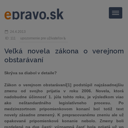
Menu
24.4.2013
ID: 111
upozornenie pre užívateľov
Veľká novela zákona o verejnom
obstarávaní
Skrýva sa diabol v detaile?
Zákon o verejnom obstarávaní[1] podstúpil najzásadnejšiu
zmenu od svojho prijatia v roku 2006. Novela, ktorá
nadobudne účinnosť 1. júla tohto roku, je výsledkom viac
ako neštandardného legislatívneho procesu. Po
medzirezortnom pripomienkovom konaní bol totiž text
novely zásadne zmenený. K prepracovanému zneniu ale už
opakované pripomienkové konanie nebolo. Zmeny boli
rozdelené na dve časti; významná časť bola prijatá už vo