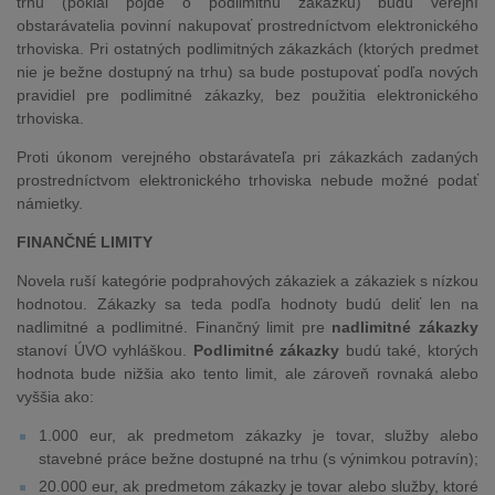
trhu (pokiaľ pôjde o podlimitnú zákazku) budú verejní
obstarávatelia povinní nakupovať prostredníctvom elektronického
trhoviska. Pri ostatných podlimitných zákazkách (ktorých predmet
nie je bežne dostupný na trhu) sa bude postupovať podľa nových
pravidiel pre podlimitné zákazky, bez použitia elektronického
trhoviska.
Proti úkonom verejného obstarávateľa pri zákazkách zadaných
prostredníctvom elektronického trhoviska nebude možné podať
námietky.
FINANČNÉ LIMITY
Novela ruší kategórie podprahových zákaziek a zákaziek s nízkou
hodnotou. Zákazky sa teda podľa hodnoty budú deliť len na
nadlimitné a podlimitné. Finančný limit pre
nadlimitné zákazky
stanoví ÚVO vyhláškou.
Podlimitné zákazky
budú také, ktorých
hodnota bude nižšia ako tento limit, ale zároveň rovnaká alebo
vyššia ako:
1.000 eur, ak predmetom zákazky je tovar, služby alebo
stavebné práce bežne dostupné na trhu (s výnimkou potravín);
20.000 eur, ak predmetom zákazky je tovar alebo služby, ktoré