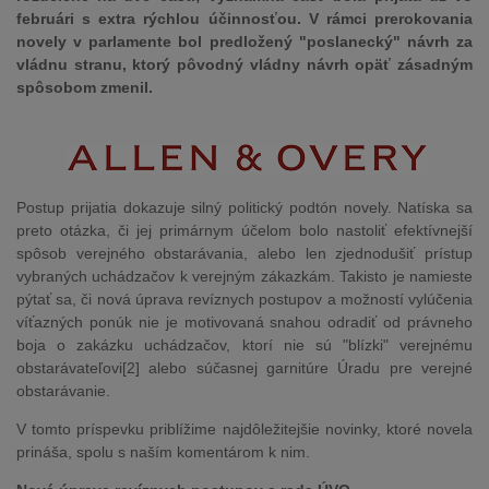
februári s extra rýchlou účinnosťou. V rámci prerokovania
novely v parlamente bol predložený "poslanecký" návrh za
vládnu stranu, ktorý pôvodný vládny návrh opäť zásadným
spôsobom zmenil.
Postup prijatia dokazuje silný politický podtón novely. Natíska sa
preto otázka, či jej primárnym účelom bolo nastoliť efektívnejší
spôsob verejného obstarávania, alebo len zjednodušiť prístup
vybraných uchádzačov k verejným zákazkám. Takisto je namieste
pýtať sa, či nová úprava revíznych postupov a možností vylúčenia
víťazných ponúk nie je motivovaná snahou odradiť od právneho
boja o zakázku uchádzačov, ktorí nie sú "blízki" verejnému
obstarávateľovi[2] alebo súčasnej garnitúre Úradu pre verejné
obstarávanie.
V tomto príspevku priblížime najdôležitejšie novinky, ktoré novela
prináša, spolu s naším komentárom k nim.