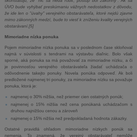
skonštatujú, že "nič sa nedá robiť, postup bol zákonný". Ak sa
ÚVO bude vyhýbať preskúmaniu vážnych nedostatkov z dôvodu,
že ide len o "úvahy" verejného obstarávateľa, ktoré nejdú zjavne
mimo zákonných medzí, bude to viesť k zníženiu kvality verejných
obstarávaní.[5]
Mimoriadne nízka ponuka
Pojem mimoriadne nízka ponuka sa v poslednom čase skloňoval
najmä v súvislosti s tendrami na výstavbu diaľnic. Bolo však
sporné, aká ponuka sa má považovať za mimoriadne nízku, a či
je povinnosťou verejného obstarávateľa žiadať uchádzača o
odôvodnenie takejto ponuky. Novela ponúka odpoveď. Ak boli
predložené najmenej tri ponuky, za mimoriadne nízku sa považuje
ponuka, ktorá je:
najmenej o 30% nižšia, než priemer cien ostatných ponúk;
najmenej o 15% nižšia než cena ponúkaná uchádzačom s
druhou najnižšou cenou a zároveň
najmenej o 15% nižšia než predpokladaná hodnota zákazky.
Ostatné pravidlá ohľadom mimoriadne nízkych ponúk sa
nemenia. To znamená, že verejný obstarávateľ nemôže