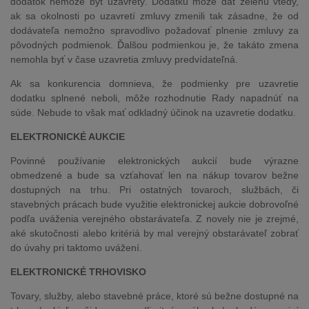
dodatok nemôže byť uzavretý. Dodatku môže dať zelenú vtedy,
ak sa okolnosti po uzavretí zmluvy zmenili tak zásadne, že od
dodávateľa nemožno spravodlivo požadovať plnenie zmluvy za
pôvodných podmienok. Ďalšou podmienkou je, že takáto zmena
nemohla byť v čase uzavretia zmluvy predvídateľná.
Ak sa konkurencia domnieva, že podmienky pre uzavretie
dodatku splnené neboli, môže rozhodnutie Rady napadnúť na
súde. Nebude to však mať odkladný účinok na uzavretie dodatku.
ELEKTRONICKÉ AUKCIE
Povinné používanie elektronických aukcií bude výrazne
obmedzené a bude sa vzťahovať len na nákup tovarov bežne
dostupných na trhu. Pri ostatných tovaroch, službách, či
stavebných prácach bude využitie elektronickej aukcie dobrovoľné
podľa uváženia verejného obstarávateľa. Z novely nie je zrejmé,
aké skutočnosti alebo kritériá by mal verejný obstarávateľ zobrať
do úvahy pri taktomo uvážení.
ELEKTRONICKÉ TRHOVISKO
Tovary, služby, alebo stavebné práce, ktoré sú bežne dostupné na