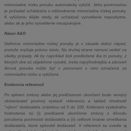
mimoriadne nízku ponuku automaticky vylúčiť. Jeho povinnosťou
je požiadať uchádzača o odôvodnenie mimoriadne nízkej ponuky.
K vylúčeniu dôjde vtedy, ak uchádzač vysvetlenie neposkytne,
alebo ak je jeho vysvetlenie neuspokojivé.
Názor A&O
Definícia mimoriadne nízkej ponuky je v zásade dobrý nápad,
pretože zvyšuje právnu istotu. Na druhej strane nemusí sedieť na
všetky prípady. Ak by napríklad boli predložené iba tri ponuky, z
ktorých dve sú objektívne vysoké, tretia najvýhodnejšia a zároveň
férová ponuka môže byť v porovnaní s nimi označená za
mimoriadne nízku a vylúčená.
Evidencia referencií
Po splnení zmluvy alebo jej predčasnom ukončení bude verejný
obstarávateľ povinný vystaviť referenciu a taktiež ohodnotiť
"výkon" dodávateľa známkou od 0 do 100. Kritériami výsledného
hodnotenia sú (i) predčasné ukončenie zmluvy z dôvodu
porušenia povinností dodávateľa a (ii) celkové trvanie omeškania
dodávateľa, ktoré spôsobil dodávateľ. V referencii sa uvedie aj