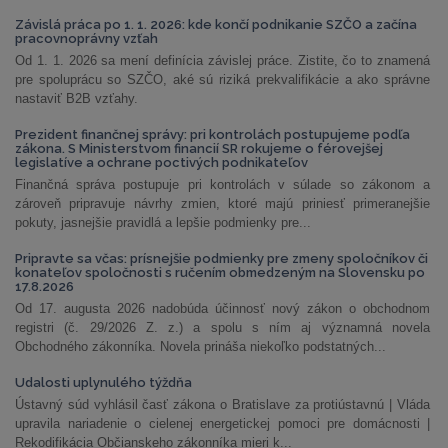
Závislá práca po 1. 1. 2026: kde končí podnikanie SZČO a začína
pracovnoprávny vzťah
Od 1. 1. 2026 sa mení definícia závislej práce. Zistite, čo to znamená
pre spoluprácu so SZČO, aké sú riziká prekvalifikácie a ako správne
nastaviť B2B vzťahy.
Prezident finančnej správy: pri kontrolách postupujeme podľa
zákona. S Ministerstvom financií SR rokujeme o férovejšej
legislatíve a ochrane poctivých podnikateľov
Finančná správa postupuje pri kontrolách v súlade so zákonom a
zároveň pripravuje návrhy zmien, ktoré majú priniesť primeranejšie
pokuty, jasnejšie pravidlá a lepšie podmienky pre...
Pripravte sa včas: prísnejšie podmienky pre zmeny spoločníkov či
konateľov spoločnosti s ručením obmedzeným na Slovensku po
17.8.2026
Od 17. augusta 2026 nadobúda účinnosť nový zákon o obchodnom
registri (č. 29/2026 Z. z.) a spolu s ním aj významná novela
Obchodného zákonníka. Novela prináša niekoľko podstatných...
Udalosti uplynulého týždňa
Ústavný súd vyhlásil časť zákona o Bratislave za protiústavnú | Vláda
upravila nariadenie o cielenej energetickej pomoci pre domácnosti |
Rekodifikácia Občianskeho zákonníka mieri k...