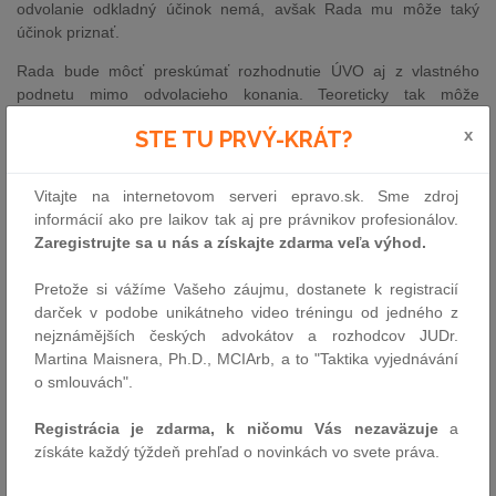
odvolanie odkladný účinok nemá, avšak Rada mu môže taký
účinok priznať.
Rada bude môcť preskúmať rozhodnutie ÚVO aj z vlastného
podnetu mimo odvolacieho konania. Teoreticky tak môže
rozhodnúť v neprospech uchádzača, ktorému ÚVO na prvom
x
STE TU PRVÝ-KRÁT?
stupni vyhovel. Zároveň by podnet na preskúmanie rozhodnutia
mimo odvolacieho konania mohol slúžiť ako bezplatná náhrada
odvolania, ktoré je spoplatnené vyššie spomenutou kauciou. Je
Vitajte na internetovom serveri epravo.sk. Sme zdroj
však otázne, či Rada bude ochotná zaoberať sa podnetmi
informácií ako pre laikov tak aj pre právnikov profesionálov.
uchádzačov, ktorí mohli podať odvolanie, no neurobili tak.
Zaregistrujte sa u nás a získajte zdarma veľa výhod.
Rada
bude mať 9 členov. Predseda a podpredseda ÚVO budú
Pretože si vážíme Vašeho záujmu, dostanete k registracií
členmi automaticky z titulu svojej funkcie a ostatných sedem
darček v podobe unikátneho video tréningu od jedného z
členov vymenuje vláda, pričom ich môže odvolať len za nečinnosť
nejznámějších českých advokátov a rozhodcov JUDr.
alebo spáchanie trestného činu.
Martina Maisnera, Ph.D., MCIArb, a to "Taktika vyjednávání
Kvôli prehľadnosti je na konci tohto príspevku pripojené grafické
o smlouvách".
znázornenie novej úpravy revíznych postupov.
Registrácia je zdarma, k ničomu Vás nezaväzuje
a
Názor A&O
získáte každý týždeň prehľad o novinkách vo svete práva.
Zriadenie Rady a zavedenie odvolacieho konania by mohlo