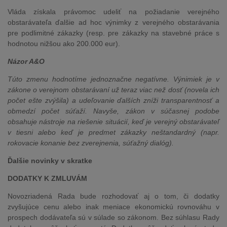
Vláda získala právomoc udeliť na požiadanie verejného
obstarávateľa ďalšie ad hoc výnimky z verejného obstarávania
pre podlimitné zákazky (resp. pre zákazky na stavebné práce s
hodnotou nižšou ako 200.000 eur).
Názor A&O
Túto zmenu hodnotíme jednoznačne negatívne. Výnimiek je v
zákone o verejnom obstarávaní už teraz viac než dosť (novela ich
počet ešte zvýšila) a udeľovanie ďalších zníži transparentnosť a
obmedzí počet súťaží. Navyše, zákon v súčasnej podobe
obsahuje nástroje na riešenie situácií, keď je verejný obstarávateľ
v tiesni alebo keď je predmet zákazky neštandardný (napr.
rokovacie konanie bez zverejnenia, súťažný dialóg).
Ďalšie novinky v skratke
DODATKY K ZMLUVÁM
Novozriadená Rada bude rozhodovať aj o tom, či dodatky
zvyšujúce cenu alebo inak meniace ekonomickú rovnováhu v
prospech dodávateľa sú v súlade so zákonom. Bez súhlasu Rady