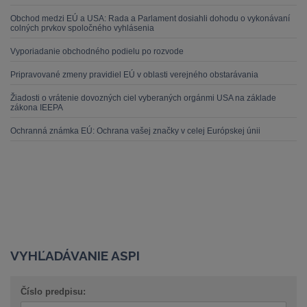
Obchod medzi EÚ a USA: Rada a Parlament dosiahli dohodu o vykonávaní
colných prvkov spoločného vyhlásenia
Vyporiadanie obchodného podielu po rozvode
Pripravované zmeny pravidiel EÚ v oblasti verejného obstarávania
Žiadosti o vrátenie dovozných ciel vyberaných orgánmi USA na základe
zákona IEEPA
Ochranná známka EÚ: Ochrana vašej značky v celej Európskej únii
VYHĽADÁVANIE ASPI
Číslo predpisu: