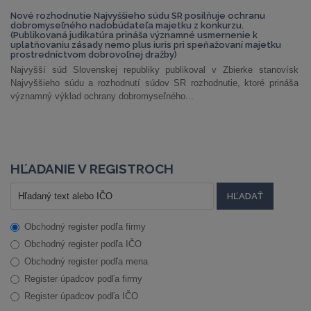
Nové rozhodnutie Najvyššieho súdu SR posilňuje ochranu
dobromyseľného nadobúdateľa majetku z konkurzu.
(Publikovaná judikatúra prináša významné usmernenie k
uplatňovaniu zásady nemo plus iuris pri speňažovaní majetku
prostredníctvom dobrovoľnej dražby)
Najvyšší súd Slovenskej republiky publikoval v Zbierke stanovísk
Najvyššieho súdu a rozhodnutí súdov SR rozhodnutie, ktoré prináša
významný výklad ochrany dobromyseľného...
HĽADANIE V REGISTROCH
Obchodný register podľa firmy
Obchodný register podľa IČO
Obchodný register podľa mena
Register úpadcov podľa firmy
Register úpadcov podľa IČO