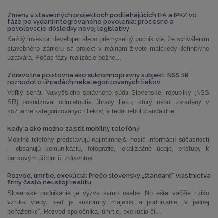
Zmeny v stavebných projektoch podliehajúcich EIA a IPKZ vo
fáze po vydaní integrovaného povolenia: procesné a
povoľovacie dôsledky novej legislatívy
Každý investor, developer alebo priemyselný podnik vie, že schválením
stavebného zámeru sa projekt v reálnom živote málokedy definitívne
uzatvára. Počas fázy realizácie bežne...
Zdravotná poisťovňa ako súkromnoprávny subjekt: NSS SR
rozhodol o úhradách nekategorizovaných liekov
Veľký senát Najvyššieho správneho súdu Slovenskej republiky (NSS
SR) posudzoval odmietnutie úhrady lieku, ktorý nebol zaradený v
zozname kategorizovaných liekov, a teda nebol štandardne...
Kedy a ako možno zaistiť mobilný telefón?
Mobilné telefóny predstavujú najintímnejší nosič informácií súčasnosti
– obsahujú komunikáciu, fotografie, lokalizačné údaje, prístupy k
bankovým účtom či zdravotné...
Rozvod, úmrtie, exekúcia: Prečo slovenský „štandard“ vlastníctva
firmy často neustojí realitu
Slovenské podnikanie je výzva samo osebe. No ešte väčšie riziko
vzniká vtedy, keď je súkromný majetok a podnikanie „v jednej
peňaženke“. Rozvod spoločníka, úmrtie, exekúcia či...