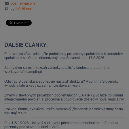
pošli e-mailom
vytlač článok
ĎALŠIE ČLÁNKY:
Pripravte sa včas: prísnejšie podmienky pre zmeny spoločníkov či konateľov
spoločnosti s ručením obmedzeným na Slovensku po 17.8.2026
Súdny dvor spresnil rozsah výnimky „pastiš“ v kontexte „hudobného
vzorkovania“ (sampling)
Odísť zo Slovenska alebo lepšie nastaviť štruktúru? V čom má Slovensko
výhody a kde a kedy už zahraničie dáva zmysel?
Zmeny v stavebných projektoch podliehajúcich EIA a IPKZ vo fáze po vydaní
integrovaného povolenia: procesné a povoľovacie dôsledky novej legislatívy
Rozvod, úmrtie, exekúcia: Prečo slovenský „štandard“ vlastníctva firmy často
neustojí realitu
PLz. ÚS 1/2026: Ústavný súd otvoril priestor na prehodnotenie náhrad za
pozemky pod stavbami obcí a VÚC