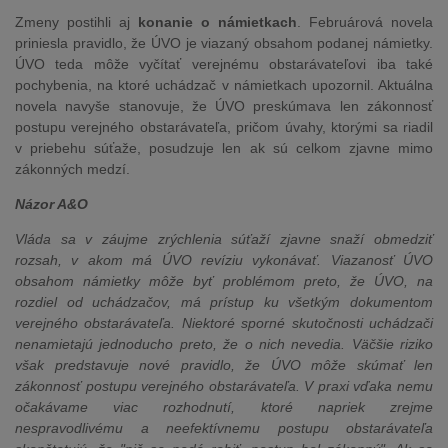
Zmeny postihli aj
konanie o námietkach
. Februárová novela
priniesla pravidlo, že ÚVO je viazaný obsahom podanej námietky.
ÚVO teda môže vyčítať verejnému obstarávateľovi iba také
pochybenia, na ktoré uchádzač v námietkach upozornil. Aktuálna
novela navyše stanovuje, že ÚVO preskúmava len zákonnosť
postupu verejného obstarávateľa, pričom úvahy, ktorými sa riadil
v priebehu súťaže, posudzuje len ak sú celkom zjavne mimo
zákonných medzí.
Názor A&O
Vláda sa v záujme zrýchlenia súťaží zjavne snaží obmedziť
rozsah, v akom má ÚVO revíziu vykonávať. Viazanosť ÚVO
obsahom námietky môže byť problémom preto, že ÚVO, na
rozdiel od uchádzačov, má prístup ku všetkým dokumentom
verejného obstarávateľa. Niektoré sporné skutočnosti uchádzači
nenamietajú jednoducho preto, že o nich nevedia. Väčšie riziko
však predstavuje nové pravidlo, že ÚVO môže skúmať len
zákonnosť postupu verejného obstarávateľa. V praxi vďaka nemu
očakávame viac rozhodnutí, ktoré napriek zrejme
nespravodlivému a neefektívnemu postupu obstarávateľa