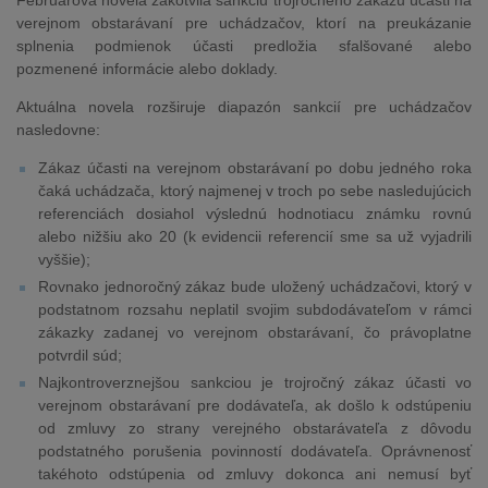
Februárová novela zakotvila sankciu trojročného zákazu účasti na
verejnom obstarávaní pre uchádzačov, ktorí na preukázanie
splnenia podmienok účasti predložia sfalšované alebo
pozmenené informácie alebo doklady.
Aktuálna novela rozširuje diapazón sankcií pre uchádzačov
nasledovne:
Zákaz účasti na verejnom obstarávaní po dobu jedného roka
čaká uchádzača, ktorý najmenej v troch po sebe nasledujúcich
referenciách dosiahol výslednú hodnotiacu známku rovnú
alebo nižšiu ako 20 (k evidencii referencií sme sa už vyjadrili
vyššie);
Rovnako jednoročný zákaz bude uložený uchádzačovi, ktorý v
podstatnom rozsahu neplatil svojim subdodávateľom v rámci
zákazky zadanej vo verejnom obstarávaní, čo právoplatne
potvrdil súd;
Najkontroverznejšou sankciou je trojročný zákaz účasti vo
verejnom obstarávaní pre dodávateľa, ak došlo k odstúpeniu
od zmluvy zo strany verejného obstarávateľa z dôvodu
podstatného porušenia povinností dodávateľa. Oprávnenosť
takéhoto odstúpenia od zmluvy dokonca ani nemusí byť