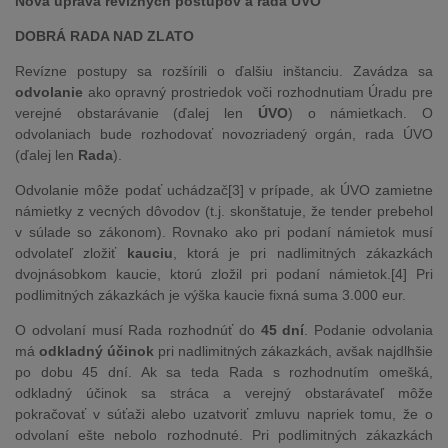
Nová úprava revíznych postupov a rada ÚVO
DOBRÁ RADA NAD ZLATO
Revízne postupy sa rozšírili o ďalšiu inštanciu. Zavádza sa
odvolanie
ako opravný prostriedok voči rozhodnutiam Úradu pre
verejné obstarávanie (ďalej len
ÚVO
) o námietkach. O
odvolaniach bude rozhodovať novozriadený orgán, rada ÚVO
(ďalej len
Rada
).
Odvolanie môže podať uchádzač[3] v prípade, ak ÚVO zamietne
námietky z vecných dôvodov (t.j. skonštatuje, že tender prebehol
v súlade so zákonom). Rovnako ako pri podaní námietok musí
odvolateľ zložiť
kauciu
, ktorá je pri nadlimitných zákazkách
dvojnásobkom kaucie, ktorú zložil pri podaní námietok.[4] Pri
podlimitných zákazkách je výška kaucie fixná suma 3.000 eur.
O odvolaní musí Rada rozhodnúť do
45 dní
. Podanie odvolania
má
odkladný účinok
pri nadlimitných zákazkách, avšak najdlhšie
po dobu 45 dní. Ak sa teda Rada s rozhodnutím omešká,
odkladný účinok sa stráca a verejný obstarávateľ môže
pokračovať v súťaži alebo uzatvoriť zmluvu napriek tomu, že o
odvolaní ešte nebolo rozhodnuté. Pri podlimitných zákazkách