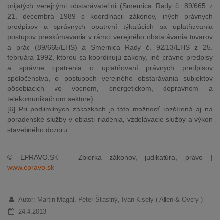
prijatých verejnými obstarávateľmi (Smernica Rady č. 89/665 z
21. decembra 1989 o koordinácii zákonov, iných právnych
predpisov a správnych opatrení týkajúcich sa uplatňovania
postupov preskúmavania v rámci verejného obstarávania tovarov
a prác (89/665/EHS) a Smernica Rady č. 92/13/EHS z 25.
februára 1992, ktorou sa koordinujú zákony, iné právne predpisy
a správne opatrenia o uplatňovaní právnych predpisov
spoločenstva, o postupoch verejného obstarávania subjektov
pôsobiacich vo vodnom, energetickom, dopravnom a
telekomunikačnom sektore).
[6] Pri podlimitných zákazkách je táto možnosť rozšírená aj na
poradenské služby v oblasti riadenia, vzdelávacie služby a výkon
stavebného dozoru.
© EPRAVO.SK – Zbierka zákonov, judikatúra, právo |
www.epravo.sk
Autor: Martin Magál, Peter Šťastný, Ivan Kisely ( Allen & Overy )
24.4.2013