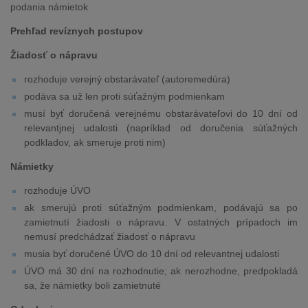
podania námietok
Prehľad revíznych postupov
Žiadosť o nápravu
rozhoduje verejný obstarávateľ (autoremedúra)
podáva sa už len proti súťažným podmienkam
musí byť doručená verejnému obstarávateľovi do 10 dní od
relevantjnej udalosti (napríklad od doručenia súťažných
podkladov, ak smeruje proti nim)
Námietky
rozhoduje ÚVO
ak smerujú proti súťažným podmienkam, podávajú sa po
zamietnutí žiadosti o nápravu. V ostatných prípadoch im
nemusí predchádzať žiadosť o nápravu
musia byť doručené ÚVO do 10 dní od relevantnej udalosti
ÚVO má 30 dní na rozhodnutie; ak nerozhodne, predpokladá
sa, že námietky boli zamietnuté