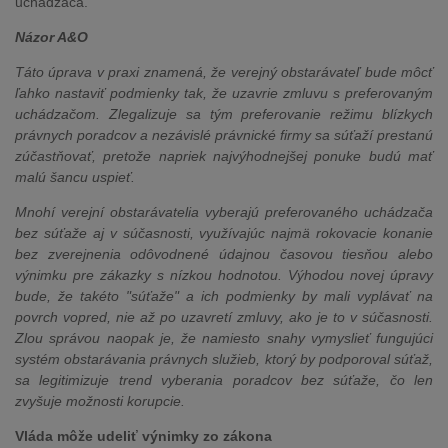
uchádzača.
Názor A&O
Táto úprava v praxi znamená, že verejný obstarávateľ bude môcť
ľahko nastaviť podmienky tak, že uzavrie zmluvu s preferovaným
uchádzačom. Zlegalizuje sa tým preferovanie režimu blízkych
právnych poradcov a nezávislé právnické firmy sa súťaží prestanú
zúčastňovať, pretože napriek najvýhodnejšej ponuke budú mať
malú šancu uspieť.
Mnohí verejní obstarávatelia vyberajú preferovaného uchádzača
bez súťaže aj v súčasnosti, využívajúc najmä rokovacie konanie
bez zverejnenia odôvodnené údajnou časovou tiesňou alebo
výnimku pre zákazky s nízkou hodnotou. Výhodou novej úpravy
bude, že takéto "súťaže" a ich podmienky by mali vyplávať na
povrch vopred, nie až po uzavretí zmluvy, ako je to v súčasnosti.
Zlou správou naopak je, že namiesto snahy vymyslieť fungujúci
systém obstarávania právnych služieb, ktorý by podporoval súťaž,
sa legitimizuje trend vyberania poradcov bez súťaže, čo len
zvyšuje možnosti korupcie.
Vláda môže udeliť výnimky zo zákona