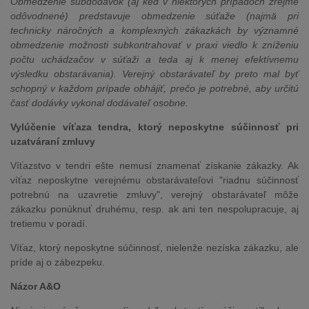
Obmedzenie subdodávok (aj keď v niektorých prípadoch zrejme
odôvodnené) predstavuje obmedzenie súťaže (najmä pri
technicky náročných a komplexných zákazkách by významné
obmedzenie možnosti subkontrahovať v praxi viedlo k zníženiu
počtu uchádzačov v súťaži a teda aj k menej efektívnemu
výsledku obstarávania). Verejný obstarávateľ by preto mal byť
schopný v každom prípade obhájiť, prečo je potrebné, aby určitú
časť dodávky vykonal dodávateľ osobne.
Vylúčenie víťaza tendra, ktorý neposkytne súčinnosť pri
uzatváraní zmluvy
Víťazstvo v tendri ešte nemusí znamenať získanie zákazky. Ak
víťaz neposkytne verejnému obstarávateľovi "riadnu súčinnosť
potrebnú na uzavretie zmluvy", verejný obstarávateľ môže
zákazku ponúknuť druhému, resp. ak ani ten nespolupracuje, aj
tretiemu v poradí.
Víťaz, ktorý neposkytne súčinnosť, nielenže nezíska zákazku, ale
príde aj o zábezpeku.
Názor A&O