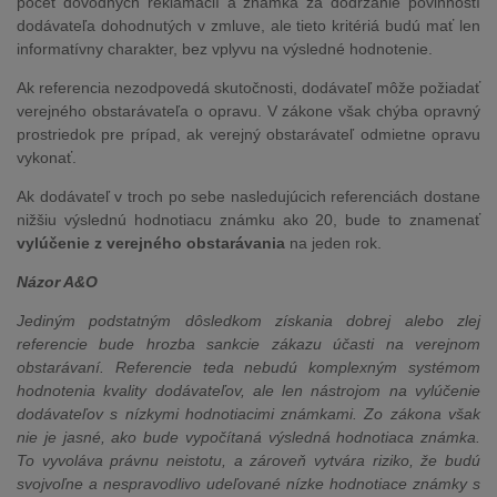
počet dôvodných reklamácií a známka za dodržanie povinností
dodávateľa dohodnutých v zmluve, ale tieto kritériá budú mať len
informatívny charakter, bez vplyvu na výsledné hodnotenie.
Ak referencia nezodpovedá skutočnosti, dodávateľ môže požiadať
verejného obstarávateľa o opravu. V zákone však chýba opravný
prostriedok pre prípad, ak verejný obstarávateľ odmietne opravu
vykonať.
Ak dodávateľ v troch po sebe nasledujúcich referenciách dostane
nižšiu výslednú hodnotiacu známku ako 20, bude to znamenať
vylúčenie z verejného obstarávania
na jeden rok.
Názor A&O
Jediným podstatným dôsledkom získania dobrej alebo zlej
referencie bude hrozba sankcie zákazu účasti na verejnom
obstarávaní. Referencie teda nebudú komplexným systémom
hodnotenia kvality dodávateľov, ale len nástrojom na vylúčenie
dodávateľov s nízkymi hodnotiacimi známkami. Zo zákona však
nie je jasné, ako bude vypočítaná výsledná hodnotiaca známka.
To vyvoláva právnu neistotu, a zároveň vytvára riziko, že budú
svojvoľne a nespravodlivo udeľované nízke hodnotiace známky s