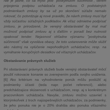
Nie je jasné, čo sa myslí pod "poskytnutím súčinnosti", okrem
pripojenia podpisu uchádzača na zmluvu. O podstatných
podmienkach zmluvy by sa už po skončení súťaže nemalo
rokovať, čo potvrdzuje aj nové pravidlo, že návrh zmluvy musí byť
vždy súčasťou súťažných podkladov. Ak víťaz odmietne podpísať
zmluvu, je prirodzené, že verejný obstarávateľ by mal mať
možnosť podpísať zmluvu aj s ďalším v poradí bez nutnosti
opakovať tender. Nejasnosť ohľadne významu "poskytnutia
súčinnosti" však vyvoláva obavy, že toto ustanovenie môže slúžiť
ako nástroj na vylúčenie nepohodlných uchádzačov, resp. na
vymáhanie korupčných desiatkov od víťazných uchádzačov.
Obstarávanie právnych služieb
Pri obstarávaní právnych služieb bude verejný obstarávateľ môcť
použiť rokovacie konanie so zverejnením podľa svojho uváženia.
[6] Ako kritérium na vyhodnotenie ponúk môžu poslúžiť aj
podmienky účasti (teda napr. počet referencií), alebo
predchádzajúce skúsenosti s uchádzačom, resp. aj s konkrétnym
pracovníkom uchádzača. Navyše, zmluvu možno uzavrieť s
ktorýmkoľvek z troch najúspešnejších uchádzačov, za podmienky,
že jeho ponuka nie je o 20% drahšia ako ponuka víťazného