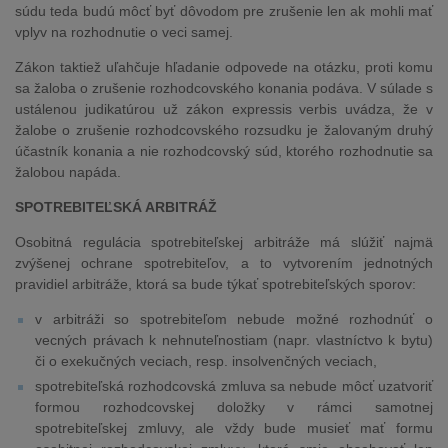
súdu teda budú môcť byť dôvodom pre zrušenie len ak mohli mať
vplyv na rozhodnutie o veci samej.
Zákon taktiež uľahčuje hľadanie odpovede na otázku, proti komu
sa žaloba o zrušenie rozhodcovského konania podáva. V súlade s
ustálenou judikatúrou už zákon expressis verbis uvádza, že v
žalobe o zrušenie rozhodcovského rozsudku je žalovaným druhý
účastník konania a nie rozhodcovský súd, ktorého rozhodnutie sa
žalobou napáda.
SPOTREBITEĽSKÁ ARBITRÁŽ
Osobitná regulácia spotrebiteľskej arbitráže má slúžiť najmä
zvýšenej ochrane spotrebiteľov, a to vytvorením jednotných
pravidiel arbitráže, ktorá sa bude týkať spotrebiteľských sporov:
v arbitráži so spotrebiteľom nebude možné rozhodnúť o
vecných právach k nehnuteľnostiam (napr. vlastníctvo k bytu)
či o exekučných veciach, resp. insolvenčných veciach,
spotrebiteľská rozhodcovská zmluva sa nebude môcť uzatvoriť
formou rozhodcovskej doložky v rámci samotnej
spotrebiteľskej zmluvy, ale vždy bude musieť mať formu