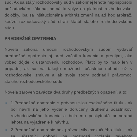
súd. Ak sa stály rozhodcovský súd v zákonnej lehote neprispôsobí
požiadavkám zákona, nemá to vplyv na platnosť rozhodcovskej
doložky, iba sa inštitucionálna arbitráž zmení na ad hoc arbitráž,
keďže rozhodcovský súd stratí štatút stáleho rozhodcovského
súdu.
PREDBEŽNÉ OPATRENIA
Novela zákona umožní rozhodcovským súdom vydávať
predbežné opatrenia aj pred začatím konania a predtým, ako
vôbec dôjde k ustanoveniu rozhodcov. Platiť by to malo len v
prípade, ak sa na takejto možnosti účastníci dohodli už v
rozhodcovskej zmluve a ak svoje spory podriadili právomoci
stáleho rozhodcovského súdu.
Novela zároveň zavádza dva druhy predbežných opatrení, a to:
1.Predbežné opatrenie s právnou silou exekučného titulu - ak
bol návrh na jeho vydanie doručený druhému účastníkovi
rozhodcovského konania a bola mu poskytnutá primeraná
lehota na vyjadrenie k návrhu.
2.Predbežné opatrenie bez právnej sily exekučného titulu – ak
sa účastníci dohodli na možnosti vydania takéhoto