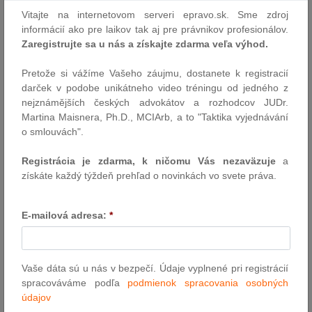
strán. Explicitne novela umožňuje rozhodcovským súdom
Vitajte na internetovom serveri epravo.sk. Sme zdroj
rozhodovať aj o určovacích žalobách. Naopak, spotrebiteľské
informácií ako pre laikov tak aj pre právnikov profesionálov.
spory budú z pôsobnosti zákona o rozhodcovskom konaní úplne
Zaregistrujte sa u nás a získajte zdarma veľa výhod.
vylúčené a preradené do pôsobnosti nového zákona o
spotrebiteľskom rozhodcovskom konaní. Pravidlá arbitráže teda
Pretože si vážíme Vašeho záujmu, dostanete k registracií
budú na Slovensku regulované paralelne dvomi zákonmi, pričom
darček v podobe unikátneho video tréningu od jedného z
nový zákon bude regulovať rozhodcovské konania týkajúce sa
nejznámějších českých advokátov a rozhodcov JUDr.
spotrebiteľských sporov a doterajší zákon zahrnie všetky ostatné
Martina Maisnera, Ph.D., MCIArb, a to "Taktika vyjednávání
“nespotrebiteľské” rozhodcovské konania. Novela zákona kladie
o smlouvách".
veľký dôraz aj na zmluvnú slobodu voľby rozhodujúceho práva, a
to aj v sporoch tuzemských obchodnoprávnych a
Registrácia je zdarma, k ničomu Vás nezaväzuje
a
občianskoprávnych vzťahov. Aj tuzemskí účastníci si tak, v súlade
získáte každý týždeň prehľad o novinkách vo svete práva.
s Nariadením Rím I1 a II2 , môžu zvoliť za rozhodujúce právo
iného štátu a rozhodcovský súd podľa neho bude musieť
rozhodovať, až na niektoré výnimky vyplývajúce z Nariadení Rím I
E-mailová adresa:
*
a II.
PÍSOMNÁ ZMLUVA VS. "PÍSOMNEJŠIA" ROZHODCOVSKÁ
ZMLUVA
Vaše dáta sú u nás v bezpečí. Údaje vyplnené pri registrácií
spracováváme podľa
podmienok spracovania osobných
Súčasná právna úprava vyvolávala v teórii i praxi polemiku v
údajov
otázke požiadavky písomnej formy, akú zákon na rozhodcovské