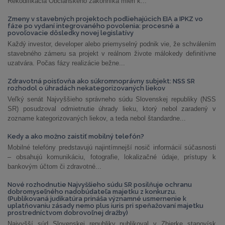
Rekodifikácia Občianskeho zákonníka mieri k...
Zmeny v stavebných projektoch podliehajúcich EIA a IPKZ vo
fáze po vydaní integrovaného povolenia: procesné a
povoľovacie dôsledky novej legislatívy
Každý investor, developer alebo priemyselný podnik vie, že schválením
stavebného zámeru sa projekt v reálnom živote málokedy definitívne
uzatvára. Počas fázy realizácie bežne...
Zdravotná poisťovňa ako súkromnoprávny subjekt: NSS SR
rozhodol o úhradách nekategorizovaných liekov
Veľký senát Najvyššieho správneho súdu Slovenskej republiky (NSS
SR) posudzoval odmietnutie úhrady lieku, ktorý nebol zaradený v
zozname kategorizovaných liekov, a teda nebol štandardne...
Kedy a ako možno zaistiť mobilný telefón?
Mobilné telefóny predstavujú najintímnejší nosič informácií súčasnosti
– obsahujú komunikáciu, fotografie, lokalizačné údaje, prístupy k
bankovým účtom či zdravotné...
Nové rozhodnutie Najvyššieho súdu SR posilňuje ochranu
dobromyseľného nadobúdateľa majetku z konkurzu.
(Publikovaná judikatúra prináša významné usmernenie k
uplatňovaniu zásady nemo plus iuris pri speňažovaní majetku
prostredníctvom dobrovoľnej dražby)
Najvyšší súd Slovenskej republiky publikoval v Zbierke stanovísk