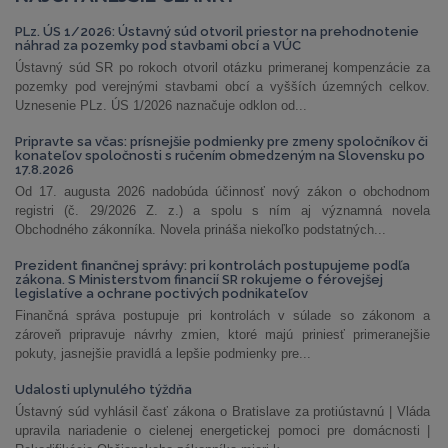
PLz. ÚS 1/2026: Ústavný súd otvoril priestor na prehodnotenie
náhrad za pozemky pod stavbami obcí a VÚC
Ústavný súd SR po rokoch otvoril otázku primeranej kompenzácie za
pozemky pod verejnými stavbami obcí a vyšších územných celkov.
Uznesenie PLz. ÚS 1/2026 naznačuje odklon od...
Pripravte sa včas: prísnejšie podmienky pre zmeny spoločníkov či
konateľov spoločnosti s ručením obmedzeným na Slovensku po
17.8.2026
Od 17. augusta 2026 nadobúda účinnosť nový zákon o obchodnom
registri (č. 29/2026 Z. z.) a spolu s ním aj významná novela
Obchodného zákonníka. Novela prináša niekoľko podstatných...
Prezident finančnej správy: pri kontrolách postupujeme podľa
zákona. S Ministerstvom financií SR rokujeme o férovejšej
legislatíve a ochrane poctivých podnikateľov
Finančná správa postupuje pri kontrolách v súlade so zákonom a
zároveň pripravuje návrhy zmien, ktoré majú priniesť primeranejšie
pokuty, jasnejšie pravidlá a lepšie podmienky pre...
Udalosti uplynulého týždňa
Ústavný súd vyhlásil časť zákona o Bratislave za protiústavnú | Vláda
upravila nariadenie o cielenej energetickej pomoci pre domácnosti |