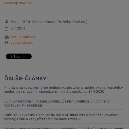
www.epravo.sk
Autor: JUDr. Michal Kmec ( Ružička Csekes )
3.7.2014
pošli e-mailom
vytlač článok
ĎALŠIE ČLÁNKY:
Pripravte sa včas: prísnejšie podmienky pre zmeny spoločníkov či konateľov
spoločnosti s ručením obmedzeným na Slovensku po 17.8.2026
Súdny dvor spresnil rozsah výnimky „pastiš“ v kontexte „hudobného
vzorkovania“ (sampling)
Odísť zo Slovenska alebo lepšie nastaviť štruktúru? V čom má Slovensko
výhody a kde a kedy už zahraničie dáva zmysel?