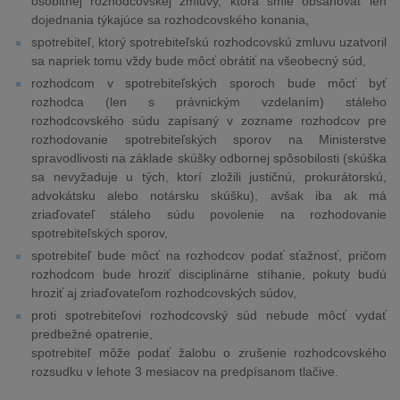
osobitnej rozhodcovskej zmluvy, ktorá smie obsahovať len
dojednania týkajúce sa rozhodcovského konania,
spotrebiteľ, ktorý spotrebiteľskú rozhodcovskú zmluvu uzatvoril
sa napriek tomu vždy bude môcť obrátiť na všeobecný súd,
rozhodcom v spotrebiteľských sporoch bude môcť byť
rozhodca (len s právnickým vzdelaním) stáleho
rozhodcovského súdu zapísaný v zozname rozhodcov pre
rozhodovanie spotrebiteľských sporov na Ministerstve
spravodlivosti na základe skúšky odbornej spôsobilosti (skúška
sa nevyžaduje u tých, ktorí zložili justičnú, prokurátorskú,
advokátsku alebo notársku skúšku), avšak iba ak má
zriaďovateľ stáleho súdu povolenie na rozhodovanie
spotrebiteľských sporov,
spotrebiteľ bude môcť na rozhodcov podať sťažnosť, pričom
rozhodcom bude hroziť disciplinárne stíhanie, pokuty budú
hroziť aj zriaďovateľom rozhodcovských súdov,
proti spotrebiteľovi rozhodcovský súd nebude môcť vydať
predbežné opatrenie,
spotrebiteľ môže podať žalobu o zrušenie rozhodcovského
rozsudku v lehote 3 mesiacov na predpísanom tlačive.