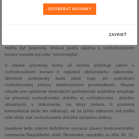
doložky kládol. V súdnej praxi sa ustaľoval názor, že požiadavka
písomnej formy podľa zákona o rozhodcovskom konaní je oveľa
prísnejšia ako požiadavka písomnej formy podľa občianskeho
zákonníka. Doložka uzatvorená v písomnej forme v súlade s
požiadavkami občianskeho zákonníka nemusela mať podľa
zákona o rozhodcovskom konaní písomnú formu. Dalo by sa
ZAVRIEŤ
takmer povedať, že kým doložka podľa občianskeho zákonníka
mohla byť písomná, zmluva podľa zákona o rozhodcovskom
konaní musela byť ešte “písomnejšia”.
V otázke písomnej formy už novela približuje zákon o
rozhodcovskom konaní k regulácii občianskeho zákonníka.
Identické podmienky budú platiť napr. pri uzatváraní
rozhodcovskej zmluvy elektronickými prostriedkami. Novela
navyše pre vylúčenie doterajších pochybností explicitne povyšuje
na písomnú rozhodcovskú doložku aj rozhodcovskú doložku
obsiahnutú v dokumente, na ktorý zmluva či písomná
komunikácia strán len odkazujú, ak sa týmto odkazom má podľa
vôle strán stať rozhodcovská doložka súčasťou zmluvy.
Uvedené teda zrejme definitívne vyvracia závery kontroverzného
uznesenia Najvyššieho súdu Slovenskej republiky zo dňa 30. 11.