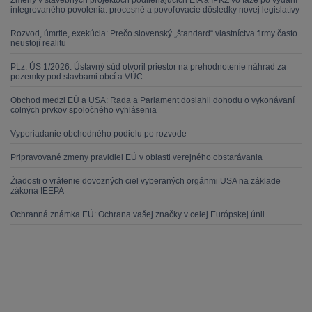
Zmeny v stavebných projektoch podliehajúcich EIA a IPKZ vo fáze po vydaní
integrovaného povolenia: procesné a povoľovacie dôsledky novej legislatívy
Rozvod, úmrtie, exekúcia: Prečo slovenský „štandard“ vlastníctva firmy často
neustojí realitu
PLz. ÚS 1/2026: Ústavný súd otvoril priestor na prehodnotenie náhrad za
pozemky pod stavbami obcí a VÚC
Obchod medzi EÚ a USA: Rada a Parlament dosiahli dohodu o vykonávaní
colných prvkov spoločného vyhlásenia
Vyporiadanie obchodného podielu po rozvode
Pripravované zmeny pravidiel EÚ v oblasti verejného obstarávania
Žiadosti o vrátenie dovozných ciel vyberaných orgánmi USA na základe
zákona IEEPA
Ochranná známka EÚ: Ochrana vašej značky v celej Európskej únii