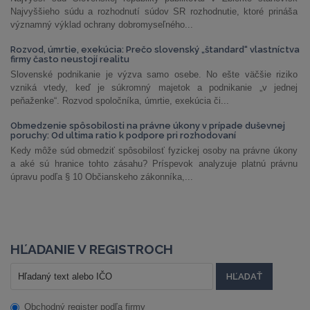
Najvyššieho súdu a rozhodnutí súdov SR rozhodnutie, ktoré prináša
významný výklad ochrany dobromyseľného...
Rozvod, úmrtie, exekúcia: Prečo slovenský „štandard“ vlastníctva
firmy často neustojí realitu
Slovenské podnikanie je výzva samo osebe. No ešte väčšie riziko
vzniká vtedy, keď je súkromný majetok a podnikanie „v jednej
peňaženke“. Rozvod spoločníka, úmrtie, exekúcia či...
Obmedzenie spôsobilosti na právne úkony v prípade duševnej
poruchy: Od ultima ratio k podpore pri rozhodovaní
Kedy môže súd obmedziť spôsobilosť fyzickej osoby na právne úkony
a aké sú hranice tohto zásahu? Príspevok analyzuje platnú právnu
úpravu podľa § 10 Občianskeho zákonníka,...
HĽADANIE V REGISTROCH
Obchodný register podľa firmy