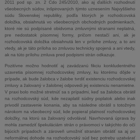
2011 pod sp. zn. 2 Cdo 245/2010, ako aj ďalších rozhodnutí
všeobecných súdov, inšpirovaných týmto uznesením Najvyššieho
súdu Slovenskej republiky, podľa ktorých je rozhodcovská
doložka, obsiahnutá vo všeobecných obchodných podmienkach,
ktoré nie sú podpísané obidvoma zmluvnými stranami neplatná,
pre nedostatok písomnej formy, pričom nestačí ani, ak je
rozhodcovská doložka obsiahnutá len v prílohe zmluvy, a to ani
vtedy, ak je táto príloha so zmluvou technicky spojená a ani vtedy,
ak na túto prílohu zmluva pred podpismi strán odkazuje.
Pozitívne možno hodnotiť aj zavádzanú fikciu konkludentného
uzavretia písomnej rozhodcovskej zmluvy, ku ktorému dôjde v
prípade, ak bude žalobca v žalobe tvrdiť existenciu rozhodcovskej
zmluvy a žalovaný v žalobnej odpovedi jej existenciu nenamietne.
V praxi bolo možné stretnúť sa s prípadmi, keď sa žalobca obrátil
na rozhodcovský súd, kde nezaplatil súdny poplatok alebo inak
privodil zastavenie konania, aby sa následne obrátil s totožným
nárokom na všeobecný súd, kde popieral platnosť rozhodcovskej
doložky, na ktorú sa žalovaný odvolával. Navrhovaná úprava by
mohla zamedziť špekuláciám strán o právomoci v takýchto do očí
bijúcich prípadoch a zároveň umožniť stranám obrátiť sa aj po
neformálnej dohode na rozhodcovský súd bez potreby uzatvárať