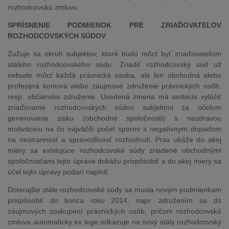
rozhodcovskú zmluvu.
SPRÍSNENIE PODMIENOK PRE ZRIAĎOVATEĽOV
ROZHODCOVSKÝCH SÚDOV
Zužuje sa okruh subjektov, ktoré budú môcť byť zriaďovateľom
stáleho rozhodcovského súdu. Zriadiť rozhodcovský súd už
nebude môcť každá právnická osoba, ale len obchodná alebo
profesijná komora alebo záujmové združenie právnických osôb,
resp. občianske združenie. Uvedená zmena má ambíciu vylúčiť
zriaďovanie rozhodcovských súdov subjektmi za účelom
generovania zisku (obchodné spoločnosti) s nezdravou
motiváciou na čo najväčší počet sporov s negatívnym dopadom
na nestrannosť a spravodlivosť rozhodnutí. Prax ukáže do akej
miery sa existujúce rozhodcovské súdy zriadené obchodnými
spoločnosťami tejto úprave dokážu prispôsobiť a do akej miery sa
účel tejto úpravy podarí naplniť.
Doterajšie stále rozhodcovské súdy sa musia novým podmienkam
prispôsobiť do konca roku 2014, napr. združením sa do
záujmových zoskupení právnických osôb, pričom rozhodcovská
zmluva automaticky ex lege odkazuje na nový stály rozhodcovský