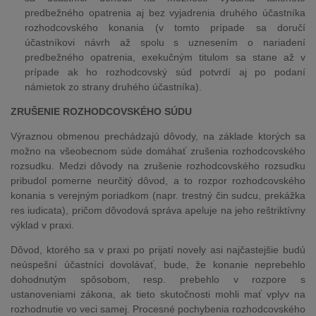
predbežného opatrenia aj bez vyjadrenia druhého účastníka
rozhodcovského konania (v tomto prípade sa doručí
účastníkovi návrh až spolu s uznesením o nariadení
predbežného opatrenia, exekučným titulom sa stane až v
prípade ak ho rozhodcovský súd potvrdí aj po podaní
námietok zo strany druhého účastníka).
ZRUŠENIE ROZHODCOVSKÉHO SÚDU
Výraznou obmenou prechádzajú dôvody, na základe ktorých sa
možno na všeobecnom súde domáhať zrušenia rozhodcovského
rozsudku. Medzi dôvody na zrušenie rozhodcovského rozsudku
pribudol pomerne neurčitý dôvod, a to rozpor rozhodcovského
konania s verejným poriadkom (napr. trestný čin sudcu, prekážka
res iudicata), pričom dôvodová správa apeluje na jeho reštriktívny
výklad v praxi.
Dôvod, ktorého sa v praxi po prijatí novely asi najčastejšie budú
neúspešní účastníci dovolávať, bude, že konanie neprebehlo
dohodnutým spôsobom, resp. prebehlo v rozpore s
ustanoveniami zákona, ak tieto skutočnosti mohli mať vplyv na
rozhodnutie vo veci samej. Procesné pochybenia rozhodcovského