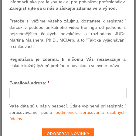
informácií ako pre laikov tak aj pre právnikov profesionálov.
predchádzajúce študijné texty „Základy trestného práva“, ktoré
Zaregistrujte sa u nás a získajte zdarma veľa výhod.
vyšli v niekoľkých zmenených a doplnených vydaniach, nadviazali
na netradičný spôsob spracovania textu. Zmapovali problematiku
Pretože si vážíme Vašeho záujmu, dostanete k registracií
trestného práva hmotného a trestného práva procesného a túto
darček v podobe unikátneho video tréningu od jedného z
zostavili do ucelených celkov viac ako 150 hesiel. Pri jednotlivých
nejznámějších českých advokátov a rozhodcov JUDr.
heslách použili najmä definovanie pojmov, ich delenie, štruktúru,
Martina Maisnera, Ph.D., MCIArb, a to "Taktika vyjednávání
so stručným výkladom a odkazmi na príslušné ustanovenia
o smlouvách".
Trestného zákona a Trestného poriadku v účinnom znení, pričom
využili viaceré formy názorného, najmä grafického spracovania.
Registrácia je zdarma, k ničomu Vás nezaväzuje
a
Štvrté vydanie tohto učebného textu reaguje na novelizácie
získáte každý týždeň prehľad o novinkách vo svete práva.
trestných kódexov (aj v súvislosti so zavedením trestnej
zodpovednosti právnických osôb či so zmenou v úprave ochrany
obetí trestných činov) a pozitívny záujem zo strany študentov aj o
E-mailová adresa:
*
takýto druh učebného textu, pričom vychádza zo stavu právnej
úpravy účinnej od 15. februára 2019.Repetitórium má slúžiť pre
základnú orientáciu pri štúdiu trestného práva. Je určené najmä
Vaše dáta sú u nás v bezpečí. Údaje vyplnené pri registrácií
poslucháčom rôznych foriem rekvalifikačných kurzov. Ako
spracováváme podľa
podmienok spracovania osobných
doplnková literatúra však môže byť veľmi dobre využitá aj pre
údajov
študentov právnického bakalárskeho a magisterského štúdia, či
iných záujemcov o štúdium základov trestného práva.