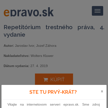
Menu
Repetitórium trestného práva, 4.
vydanie
Autor:
Jaroslav Ivor, Jozef Záhora
Nakladateľstvo:
Wolters Kluwer
Dátum vydania:
27. 4. 2019
KÚPIŤ
x
STE TU PRVÝ-KRÁT?
4. vydanieRepetitórium trestného práva poskytuje základný
prehľad trestného práva hmotného a procesného. Autori po
Vitajte na internetovom serveri epravo.sk. Sme zdroj
kladných skúsenostiach a pozitívnych ohlasoch na