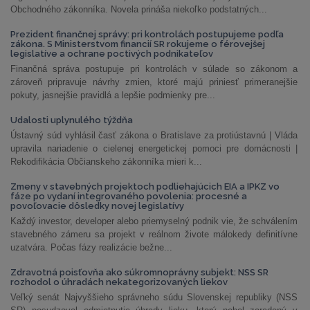
Obchodného zákonníka. Novela prináša niekoľko podstatných...
Prezident finančnej správy: pri kontrolách postupujeme podľa
zákona. S Ministerstvom financií SR rokujeme o férovejšej
legislatíve a ochrane poctivých podnikateľov
Finančná správa postupuje pri kontrolách v súlade so zákonom a
zároveň pripravuje návrhy zmien, ktoré majú priniesť primeranejšie
pokuty, jasnejšie pravidlá a lepšie podmienky pre...
Udalosti uplynulého týždňa
Ústavný súd vyhlásil časť zákona o Bratislave za protiústavnú | Vláda
upravila nariadenie o cielenej energetickej pomoci pre domácnosti |
Rekodifikácia Občianskeho zákonníka mieri k...
Zmeny v stavebných projektoch podliehajúcich EIA a IPKZ vo
fáze po vydaní integrovaného povolenia: procesné a
povoľovacie dôsledky novej legislatívy
Každý investor, developer alebo priemyselný podnik vie, že schválením
stavebného zámeru sa projekt v reálnom živote málokedy definitívne
uzatvára. Počas fázy realizácie bežne...
Zdravotná poisťovňa ako súkromnoprávny subjekt: NSS SR
rozhodol o úhradách nekategorizovaných liekov
Veľký senát Najvyššieho správneho súdu Slovenskej republiky (NSS