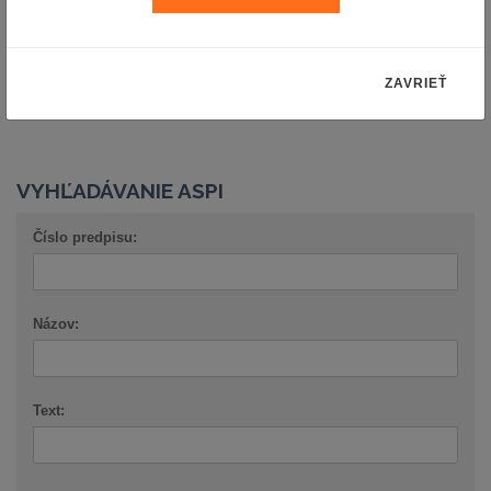
Späť na knižné novinky
ZAVRIEŤ
VYHĽADÁVANIE ASPI
Číslo predpisu:
Názov:
Text: