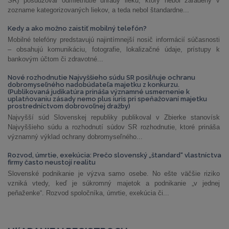
SR) posudzoval odmietnutie úhrady lieku, ktorý nebol zaradený v
zozname kategorizovaných liekov, a teda nebol štandardne...
Kedy a ako možno zaistiť mobilný telefón?
Mobilné telefóny predstavujú najintímnejší nosič informácií súčasnosti
– obsahujú komunikáciu, fotografie, lokalizačné údaje, prístupy k
bankovým účtom či zdravotné...
Nové rozhodnutie Najvyššieho súdu SR posilňuje ochranu
dobromyseľného nadobúdateľa majetku z konkurzu.
(Publikovaná judikatúra prináša významné usmernenie k
uplatňovaniu zásady nemo plus iuris pri speňažovaní majetku
prostredníctvom dobrovoľnej dražby)
Najvyšší súd Slovenskej republiky publikoval v Zbierke stanovísk
Najvyššieho súdu a rozhodnutí súdov SR rozhodnutie, ktoré prináša
významný výklad ochrany dobromyseľného...
Rozvod, úmrtie, exekúcia: Prečo slovenský „štandard“ vlastníctva
firmy často neustojí realitu
Slovenské podnikanie je výzva samo osebe. No ešte väčšie riziko
vzniká vtedy, keď je súkromný majetok a podnikanie „v jednej
peňaženke“. Rozvod spoločníka, úmrtie, exekúcia či...