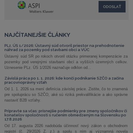
NAJČÍTANEJŠIE ČLÁNKY
PLz. ÚS 1/2026: Ústavný súd otvoril priestor na prehodnotenie
náhrad za pozemky pod stavbami obcí a VÚC
Ústavný súd SR po rokoch otvoril otázku primeranej kompenzácie za
pozemky pod verejnými stavbami obcí a vyšších územných celkov.
Uznesenie PLz. ÚS 1/2026 naznačuje odklon od...
Závislá práca po 1. 1. 2026: kde končí podnikanie SZČO a začína
pracovnoprávny vzťah
Od 1. 1. 2026 sa mení definícia závislej práce. Zistite, čo to znamená
pre spoluprácu so SZČO, aké sú riziká prekvalifikácie a ako správne
nastaviť B2B vzťahy.
Pripravte sa včas: prísnejšie podmienky pre zmeny spoločníkov či
konateľov spoločnosti s ručením obmedzeným na Slovensku po
17.8.2026
Od 17. augusta 2026 nadobúda účinnosť nový zákon o obchodnom
registri (č. 29/2026 Z. z.) a spolu s ním aj významná novela