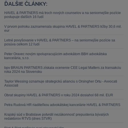
ĎALŠIE ČLÁNKY:
HAVEL & PARTNERS má troch nových counselov a na seniornejšie pozície
postupuje ďalších 16 ľudí
V prvom polroku zaznamenala skupina HAVEL & PARTNERS tržby 30,6 mil.
eur
Letné povyšovanie v HAVEL & PARTNERS – na seniornejšie pozície sa
posúva celkom 12 ľudí
Peter Oravec novým spolupracujúcim advokátom BBH advokátska
kancelária, s.r.o.
bpv BRAUN PARTNERS získala ocenenie CEE Legal Matters za transakciu
roka 2024 na Slovensku
Taylor Wessing oznamuje strategickú alianciu s Orsingher Ortu - Avvocati
Associati
Obrat skupiny HAVEL & PARTNERS v roku 2024 dosiahol 68 mil. EUR
Petra Rudová HR riaditeľkou advokátskej kancelárie HAVEL & PARTNERS
Krajský súd v Bratislave potvrdil nezákonnosť prepustenia bývalých
redaktorov RTVS (dnes STVR)