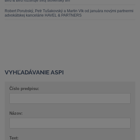
Bird & Bird rozširuje svoj slovenský tím
Robert Porubský, Petr Tušakovský a Martin Vlk od januára novými partnermi
advokátskej kancelárie HAVEL & PARTNERS
VYHĽADÁVANIE ASPI
Číslo predpisu:
Názov:
Text: