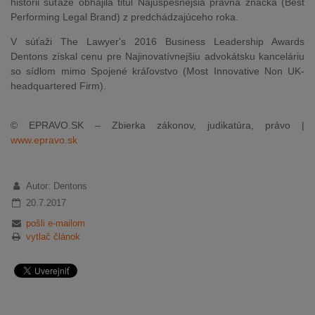
histórii súťaže obhájila titul Najúspešnejšia právna značka (Best
Performing Legal Brand) z predchádzajúceho roka.
V súťaži The Lawyer's 2016 Business Leadership Awards
Dentons získal cenu pre Najinovatívnejšiu advokátsku kanceláriu
so sídlom mimo Spojené kráľovstvo (Most Innovative Non UK-
headquartered Firm).
© EPRAVO.SK – Zbierka zákonov, judikatúra, právo |
www.epravo.sk
Autor: Dentons
20.7.2017
pošli e-mailom
vytlač článok