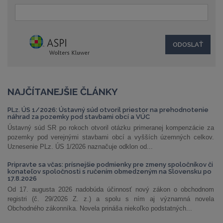
NAJČÍTANEJŠIE ČLÁNKY
PLz. ÚS 1/2026: Ústavný súd otvoril priestor na prehodnotenie
náhrad za pozemky pod stavbami obcí a VÚC
Ústavný súd SR po rokoch otvoril otázku primeranej kompenzácie za
pozemky pod verejnými stavbami obcí a vyšších územných celkov.
Uznesenie PLz. ÚS 1/2026 naznačuje odklon od...
Pripravte sa včas: prísnejšie podmienky pre zmeny spoločníkov či
konateľov spoločnosti s ručením obmedzeným na Slovensku po
17.8.2026
Od 17. augusta 2026 nadobúda účinnosť nový zákon o obchodnom
registri (č. 29/2026 Z. z.) a spolu s ním aj významná novela
Obchodného zákonníka. Novela prináša niekoľko podstatných...