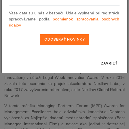
Globálny predseda Dentons Joe Andrew dodal: „Napĺňame našu
víziu posunúť hranice právneho odvetvia a zásadne inovovať
Vaše dáta sú u nás v bezpečí. Údaje vyplnené pri registrácií
poskytovanie právnych služieb. Vďaka tomu udávame tempo na
spracováváme podľa
podmienok spracovania osobných
celosvetovom právnom trhu. Prestížne ocenenie od The Lawyer a
údajov
predovšetkým stála podpora našich klientov potvrdzujú správnosť
stratégie, ktorú sme zvolili s cieľom stať sa už teraz advokátskou
kanceláriou budúcnosti."
Medzinárodná advokátska kancelária roka je ďalším z rady
významných ocenení, ktoré kancelária získala. V júni tohto roku
ZAVRIEŤ
druhý rok po sebe zvíťazila v kategórii Inovácia roka
medzinárodnej advokátskej kancelárie (International Law Firm
Innovation) v súťaži Legal Week Innovation Award. V roku 2016
získala toto ocenenie za projekt akcelerátoru Nextlaw Labs, v
roku 2017 za vytvorenie referenčnej siete Nextlaw Global Referral
Network.
V tomto ročníku Managing Partners‘ Forum (MPF) Awards for
Management Excellence bola advokátska kancelária Dentons
vyhlásená za Najlepšie riadenú medzinárodnú spoločnosť (Best
Managed International Firm) a naviac ako jediná v doterajšej