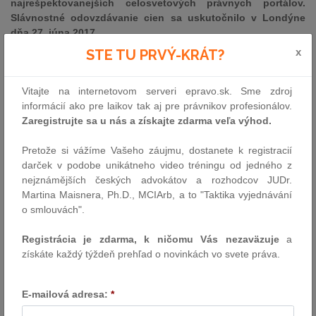
najrešpektovanejších celosvetových právnych portálov.
Slávnostné odovzdávanie cien sa uskutočnilo v Londýne
dňa 27. júna 2017.
x
STE TU PRVÝ-KRÁT?
Advokátska kancelária Dentons zvíťazila vo veľmi silnej
konkurencii vďaka sústavnej medzinárodnej expanzii v
posledných 12 mesiacoch, počas ktorých vstúpila na trhy v
Vitajte na internetovom serveri epravo.sk. Sme zdroj
Austrálii, Kolumbii, Mexiku, Kostarike, Guatemale, Paname a
informácií ako pre laikov tak aj pre právnikov profesionálov.
Holandsku. Ďalej boli ocenené jej prielomové inovatívne projekty
Zaregistrujte sa u nás a získajte zdarma veľa výhod.
Nextlaw Labs (business akcelerátor zameraný na investovanie do
vývoja a aplikácia nových technológií, ktoré majú za cieľ premeniť
Pretože si vážíme Vašeho záujmu, dostanete k registracií
súčasnú podobu právnej praxe) a referenčná sieť Nextlaw Global
darček v podobe unikátneho video tréningu od jedného z
Referral Network, rovnako ako úspešné poskytovanie
nejznámějších českých advokátov a rozhodcov JUDr.
poradenstva naprieč hranicami niekoľkých svetových regiónov.
Martina Maisnera, Ph.D., MCIArb, a to "Taktika vyjednávání
o smlouvách".
„Toto ocenenie jasne ukazuje, že naša schopnosť poskytnúť
kvalitné právne služby kdekoľvek na svete, kde klienti rozvíjajú
Registrácia je zdarma, k ničomu Vás nezaväzuje
a
svoje podnikanie alebo potrebujú zastúpenie v sporoch – od
získáte každý týždeň prehľad o novinkách vo svete práva.
Kanady, USA a Latinskej Ameriky, cez Európu a Stredný východ
až po Afriku, Áziu a Pacifik – je pozorne sledovaná a vysoko
hodnotená po celom svete“ povedal Elliot Portnoy, globálny CEO
E-mailová adresa:
*
Dentons.