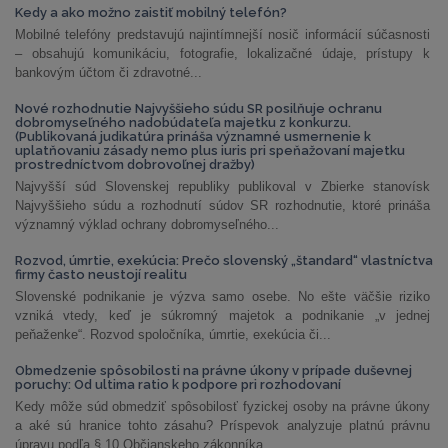
Kedy a ako možno zaistiť mobilný telefón?
Mobilné telefóny predstavujú najintímnejší nosič informácií súčasnosti
– obsahujú komunikáciu, fotografie, lokalizačné údaje, prístupy k
bankovým účtom či zdravotné...
Nové rozhodnutie Najvyššieho súdu SR posilňuje ochranu
dobromyseľného nadobúdateľa majetku z konkurzu.
(Publikovaná judikatúra prináša významné usmernenie k
uplatňovaniu zásady nemo plus iuris pri speňažovaní majetku
prostredníctvom dobrovoľnej dražby)
Najvyšší súd Slovenskej republiky publikoval v Zbierke stanovísk
Najvyššieho súdu a rozhodnutí súdov SR rozhodnutie, ktoré prináša
významný výklad ochrany dobromyseľného...
Rozvod, úmrtie, exekúcia: Prečo slovenský „štandard“ vlastníctva
firmy často neustojí realitu
Slovenské podnikanie je výzva samo osebe. No ešte väčšie riziko
vzniká vtedy, keď je súkromný majetok a podnikanie „v jednej
peňaženke“. Rozvod spoločníka, úmrtie, exekúcia či...
Obmedzenie spôsobilosti na právne úkony v prípade duševnej
poruchy: Od ultima ratio k podpore pri rozhodovaní
Kedy môže súd obmedziť spôsobilosť fyzickej osoby na právne úkony
a aké sú hranice tohto zásahu? Príspevok analyzuje platnú právnu
úpravu podľa § 10 Občianskeho zákonníka,...