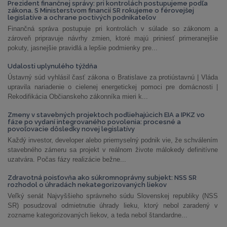
Prezident finančnej správy: pri kontrolách postupujeme podľa
zákona. S Ministerstvom financií SR rokujeme o férovejšej
legislatíve a ochrane poctivých podnikateľov
Finančná správa postupuje pri kontrolách v súlade so zákonom a
zároveň pripravuje návrhy zmien, ktoré majú priniesť primeranejšie
pokuty, jasnejšie pravidlá a lepšie podmienky pre...
Udalosti uplynulého týždňa
Ústavný súd vyhlásil časť zákona o Bratislave za protiústavnú | Vláda
upravila nariadenie o cielenej energetickej pomoci pre domácnosti |
Rekodifikácia Občianskeho zákonníka mieri k...
Zmeny v stavebných projektoch podliehajúcich EIA a IPKZ vo
fáze po vydaní integrovaného povolenia: procesné a
povoľovacie dôsledky novej legislatívy
Každý investor, developer alebo priemyselný podnik vie, že schválením
stavebného zámeru sa projekt v reálnom živote málokedy definitívne
uzatvára. Počas fázy realizácie bežne...
Zdravotná poisťovňa ako súkromnoprávny subjekt: NSS SR
rozhodol o úhradách nekategorizovaných liekov
Veľký senát Najvyššieho správneho súdu Slovenskej republiky (NSS
SR) posudzoval odmietnutie úhrady lieku, ktorý nebol zaradený v
zozname kategorizovaných liekov, a teda nebol štandardne...