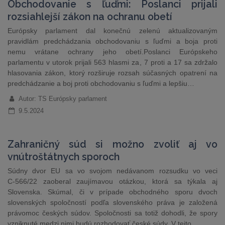
Obchodovanie s ľuďmi: Poslanci prijali
rozsiahlejší zákon na ochranu obetí
Európsky parlament dal konečnú zelenú aktualizovaným
pravidlám predchádzania obchodovaniu s ľuďmi a boja proti
nemu vrátane ochrany jeho obetí.Poslanci Európskeho
parlamentu v utorok prijali 563 hlasmi za, 7 proti a 17 sa zdržalo
hlasovania zákon, ktorý rozširuje rozsah súčasných opatrení na
predchádzanie a boj proti obchodovaniu s ľuďmi a lepšiu…
Autor: TS Európsky parlament
9.5.2024
Zahraničný súd si možno zvoliť aj vo
vnútroštátnych sporoch
Súdny dvor EU sa vo svojom nedávanom rozsudku vo veci
C‑566/22 zaoberal zaujímavou otázkou, ktorá sa týkala aj
Slovenska. Skúmal, či v prípade obchodného sporu dvoch
slovenských spoločností podľa slovenského práva je založená
právomoc českých súdov. Spoločnosti sa totiž dohodli, že spory
vzniknuté medzi nimi budú rozhodovať české súdy. V tejto…