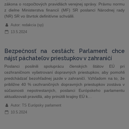
zákona o rozpočtových pravidlách verejnej správy. Právnu normu
z dielne Ministerstva financií (MF) SR poslanci Národnej rady
(NR) SR vo štvrtok definitívne schválili.
Autor: redakcia (sp)
13.5.2024
Bezpečnosť na cestách: Parlament chce
nájsť páchateľov priestupkov v zahraničí
Poslanci posilnili spoluprácu členských štátov EÚ pri
cezhraničnom vyšetrovaní dopravných priestupkov, aby pomohli
predchádzať bezohľadnej jazde v zahraničí. Vzhľadom na to, že
približne 40 % cezhraničných dopravných priestupkov zostáva v
súčasnosti nepotrestaných, poslanci Európskeho parlamentu
aktualizovali pravidlá, aby prinútili krajiny EÚ k…
Autor: TS Európsky parlament
10.5.2024