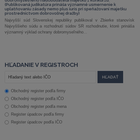
dobromyseľného nadobúdateľa majetku z konkurzu.
(Publikovaná judikatúra prináša významné usmernenie k
uplatňovaniu zásady nemo plus iuris pri speňažovaní majetku
prostredníctvom dobrovoľnej dražby)
Najvyšší súd Slovenskej republiky publikoval v Zbierke stanovísk
Najvyššieho súdu a rozhodnutí súdov SR rozhodnutie, ktoré prináša
významný výklad ochrany dobromyseľného...
HĽADANIE V REGISTROCH
Obchodný register podľa firmy
Obchodný register podľa IČO
Obchodný register podľa mena
Register úpadcov podľa firmy
Register úpadcov podľa IČO