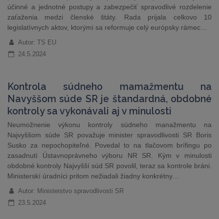
účinné a jednotné postupy a zabezpečiť spravodlivé rozdelenie
zaťaženia medzi členské štáty. Rada prijala celkovo 10
legislatívnych aktov, ktorými sa reformuje celý európsky rámec…
Autor: TS EU
24.5.2024
Kontrola súdneho mamažmentu na
Navyššom súde SR je štandardná, obdobné
kontroly sa vykonávali aj v minulosti
Neumožnenie výkonu kontroly súdneho manažmentu na
Najvyššom súde SR považuje minister spravodlivosti SR Boris
Susko za nepochopiteľné. Povedal to na tlačovom brífingu po
zasadnutí Ústavnoprávneho výboru NR SR. Kým v minulosti
obdobné kontroly Najvyšší súd SR povolil, teraz sa kontrole bráni.
Ministerskí úradníci pritom nežiadali žiadny konkrétny…
Autor: Ministerstvo spravodlivosti SR
23.5.2024