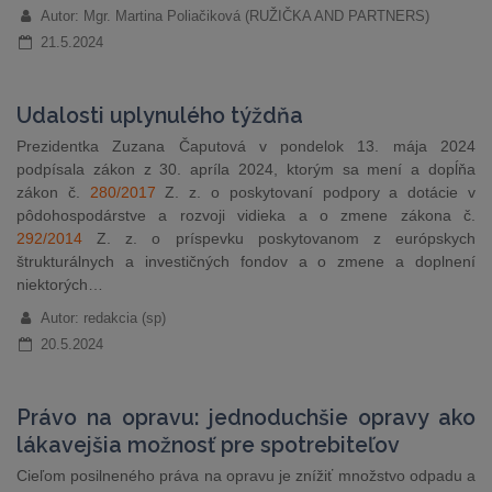
Autor: Mgr. Martina Poliačiková (RUŽIČKA AND PARTNERS)
21.5.2024
Udalosti uplynulého týždňa
Prezidentka Zuzana Čaputová v pondelok 13. mája 2024
podpísala zákon z 30. apríla 2024, ktorým sa mení a dopĺňa
zákon č.
280/2017
Z. z. o poskytovaní podpory a dotácie v
pôdohospodárstve a rozvoji vidieka a o zmene zákona č.
292/2014
Z. z. o príspevku poskytovanom z európskych
štrukturálnych a investičných fondov a o zmene a doplnení
niektorých…
Autor: redakcia (sp)
20.5.2024
Právo na opravu: jednoduchšie opravy ako
lákavejšia možnosť pre spotrebiteľov
Cieľom posilneného práva na opravu je znížiť množstvo odpadu a