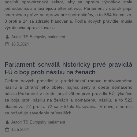
posilniť opravárenský sektor, aby sa oprava výrobkov stala
jednoduchšou a lacnejšou alternatívou. Parlament v utorok prijal
smernicu o práve na opravu pre spotrebiteľov, a to 584 hlasmi za,
3 proti a 14 sa zdržalo hlasovania. Podľa nových pravidiel musia
výrobcovia opraviť tovar a…
Autor: TS Európsky parlament
16.5.2024
Parlament schválil historicky prvé pravidlá
EÚ o boji proti násiliu na ženách
Cieľom nových pravidiel je predchádzať rodovo motivovanému
násiliu a chrániť jeho obete, najmä ženy a obete domáceho
násilia.Parlament v stredu prijal vôbec prvé pravidlá EÚ týkajúce
sa boja proti násiliu na ženách a domácemu násiliu, a to 522
hlasmi za, 27 proti a 72 sa zdržalo hlasovania. V novej smernici
sa požaduje zavedenie prísnejších…
Autor: TS Európsky parlament
15.5.2024