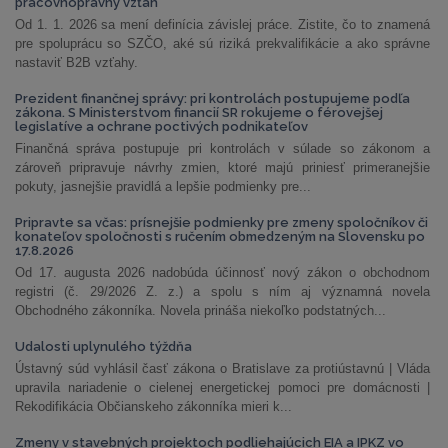
pracovnoprávny vzťah
Od 1. 1. 2026 sa mení definícia závislej práce. Zistite, čo to znamená
pre spoluprácu so SZČO, aké sú riziká prekvalifikácie a ako správne
nastaviť B2B vzťahy.
Prezident finančnej správy: pri kontrolách postupujeme podľa
zákona. S Ministerstvom financií SR rokujeme o férovejšej
legislatíve a ochrane poctivých podnikateľov
Finančná správa postupuje pri kontrolách v súlade so zákonom a
zároveň pripravuje návrhy zmien, ktoré majú priniesť primeranejšie
pokuty, jasnejšie pravidlá a lepšie podmienky pre...
Pripravte sa včas: prísnejšie podmienky pre zmeny spoločníkov či
konateľov spoločnosti s ručením obmedzeným na Slovensku po
17.8.2026
Od 17. augusta 2026 nadobúda účinnosť nový zákon o obchodnom
registri (č. 29/2026 Z. z.) a spolu s ním aj významná novela
Obchodného zákonníka. Novela prináša niekoľko podstatných...
Udalosti uplynulého týždňa
Ústavný súd vyhlásil časť zákona o Bratislave za protiústavnú | Vláda
upravila nariadenie o cielenej energetickej pomoci pre domácnosti |
Rekodifikácia Občianskeho zákonníka mieri k...
Zmeny v stavebných projektoch podliehajúcich EIA a IPKZ vo