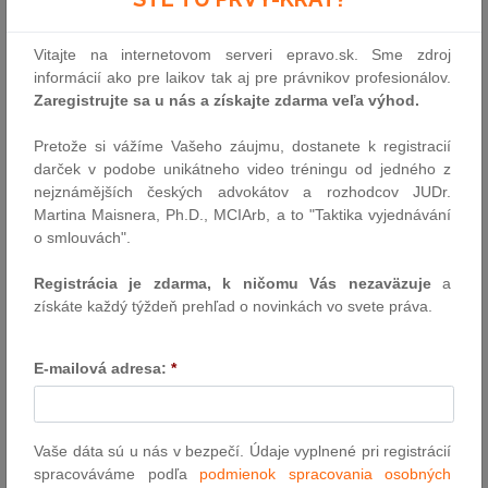
Udalosti uplynulého týždňa
Vitajte na internetovom serveri epravo.sk. Sme zdroj
Prezidentka SR Zuzana Čaputová vetovala novelu zákona o
informácií ako pre laikov tak aj pre právnikov profesionálov.
Fonde na podporu umenia (FPU). V ustanovení novely vidí rozpor
Zaregistrujte sa u nás a získajte zdarma veľa výhod.
s ústavou, legislatíva môže podľa nej ohroziť slobodu umenia.
Hlava štátu poukazuje na zmenu, ktorou sa má definitívne
Pretože si vážíme Vašeho záujmu, dostanete k registracií
rozhodnutie o poskytovaní finančných prostriedkov stať
darček v podobe unikátneho video tréningu od jedného z
kompetenciou novokreovanej rady fondu s prevahou…
nejznámějších českých advokátov a rozhodcov JUDr.
Martina Maisnera, Ph.D., MCIArb, a to "Taktika vyjednávání
Autor: redakcia (sp)
o smlouvách".
3.6.2024
Registrácia je zdarma, k ničomu Vás nezaväzuje
a
získáte každý týždeň prehľad o novinkách vo svete práva.
Zdaňovanie: Rada sa dohodla na nových
pravidlách pre postupy pri zrážkovej dani
E-mailová adresa:
*
(FASTER)
Rada dosiahla dohodu (všeobecné smerovanie) o bezpečnejších
a rýchlejších postupoch na získanie úľavy pri dvojitom zdanení, čo
Vaše dáta sú u nás v bezpečí. Údaje vyplnené pri registrácií
pomôže zvýšeniu cezhraničných investícií a boju proti
spracováváme podľa
podmienok spracovania osobných
zneužívaniu daňového systému. Cieľom tzv. iniciatívy FASTER je