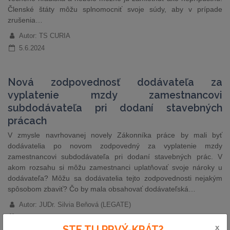
Členské štáty môžu splnomocniť svoje súdy, aby v prípade
zrušenia…
Autor: TS CURIA
5.6.2024
Nová zodpovednosť dodávateľa za
vyplatenie mzdy zamestnancovi
subdodávateľa pri dodaní stavebných
prácach
V zmysle navrhovanej novely Zákonníka práce by mali byť
dodávatelia po novom zodpovedný za vyplatenie mzdy
zamestnancovi subdodávateľa pri dodaní stavebných prác. V
akom rozsahu si môžu zamestnanci uplatňovať svoje nároky u
dodávateľa? Môžu sa dodávatelia tejto zodpovednosti nejakým
spôsobom zbaviť? Čo by mala obsahovať dodávateľská…
Autor: JUDr. Silvia Beňová (LEGATE)
4.6.2024
x
STE TU PRVÝ-KRÁT?