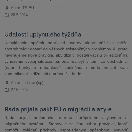
Autor: TS EU
28.5.2024
Udalosti uplynulého týždňa
Nesplácanie splátok napríklad úverov alebo pôžičiek môže
spotrebiteľov dostať do vážnych existenčných problémov. Aj preto
navrhujeme nové pravidlá, aby dlžníci dostali väčšiu príležitosť na
vyriešenie svojej situácie. Zmena má byť v tom, že obchodníci
(napr. banky a nebankové spoločnosti) budú musieť viac
komunikovať s dlžníkmi a prísnejšie bude…
Autor: redakcia(sp)
27.5.2024
Rada prijala pakt EÚ o migrácii a azyle
Rada prijala prelomovú reformu európskeho azylového a
migračného systému. Stanovuje sa ňou súbor pravidiel, ktoré
pomôžu zvládať príchody usporiadaným spôsobom, vytvoriť