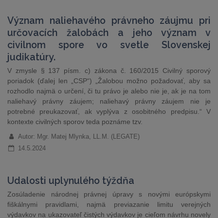
Význam naliehavého právneho záujmu pri
určovacích žalobách a jeho význam v
civilnom spore vo svetle Slovenskej
judikatúry.
V zmysle § 137 písm. c) zákona č. 160/2015 Civilný sporový
poriadok (ďalej len „CSP“) „Žalobou možno požadovať, aby sa
rozhodlo najmä o určení, či tu právo je alebo nie je, ak je na tom
naliehavý právny záujem; naliehavý právny záujem nie je
potrebné preukazovať, ak vyplýva z osobitného predpisu.“ V
kontexte civilných sporov teda poznáme tzv.
Autor: Mgr. Matej Mlynka, LL.M. (LEGATE)
14.5.2024
Udalosti uplynulého týždňa
Zosúladenie národnej právnej úpravy s novými európskymi
fiškálnymi pravidlami, najmä previazanie limitu verejných
výdavkov na ukazovateľ čistých výdavkov je cieľom návrhu novely