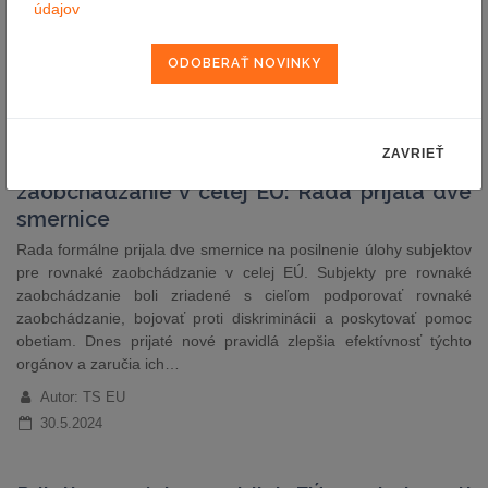
údajov
zvýšiť bezpečnosť a efektívnosť postupov zrážkovej dane v EÚ
pre cezhraničných investorov, vnútroštátne…
Autor: TS EU
31.5.2024
ZAVRIEŤ
Posilnenie úlohy subjektov pre rovnaké
zaobchádzanie v celej EÚ: Rada prijala dve
smernice
Rada formálne prijala dve smernice na posilnenie úlohy subjektov
pre rovnaké zaobchádzanie v celej EÚ. Subjekty pre rovnaké
zaobchádzanie boli zriadené s cieľom podporovať rovnaké
zaobchádzanie, bojovať proti diskriminácii a poskytovať pomoc
obetiam. Dnes prijaté nové pravidlá zlepšia efektívnosť týchto
orgánov a zaručia ich…
Autor: TS EU
30.5.2024