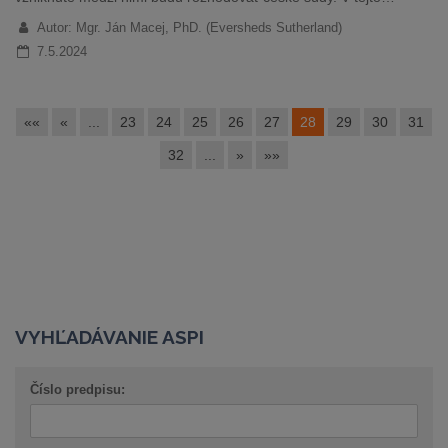
Autor: Mgr. Ján Macej, PhD. (Eversheds Sutherland)
7.5.2024
««
«
...
23
24
25
26
27
28
29
30
31
32
...
»
»»
VYHĽADÁVANIE ASPI
Číslo predpisu: