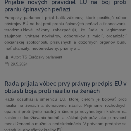
Prijatie nových pravidiel EÚ na boj proti
praniu špinavých peňazí
Európsky parlament prijal balík zákonov, ktoré posilňujú súbor
nástrojov EÚ na boj proti praniu špinavých peňazí a financovaniu
terorizmu.Nové zákony zabezpečujú, že ľudia s legitímnym
záujmom, vrátane novinárov, odborníkov z médií, organizácií
občianskej spoločnosti, príslušných a dozorných orgánov budú
mať okamžitý, neobmedzený, priamy a…
Autor: TS Európsky parlament
29.5.2024
Rada prijala vôbec prvý právny predpis EÚ v
oblasti boja proti násiliu na ženách
Rada odsúhlasila smernicu EÚ, ktorej cieľom je bojovať proti
násiliu na ženách a domácemu násiliu. Prijímanie rozhodných
opatrení proti týmto násilným činom je nevyhnutným krokom na
zaistenie dodržiavania hodnôt a základných práv, ako je rovnosť
medzi ženami a mužmi a nediskriminácia. V právnom predpise sa
vyžaduje, aby všetky krajiny EÚ…