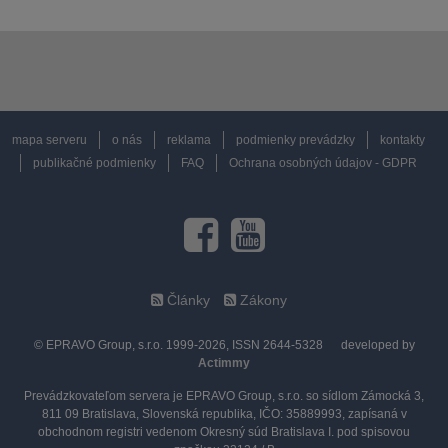
mapa serveru
o nás
reklama
podmienky prevádzky
kontakty
publikačné podmienky
FAQ
Ochrana osobných údajov - GDPR
Články
Zákony
© EPRAVO Group, s.r.o. 1999-2026, ISSN 2644-5328
developed by
Actimmy
Prevádzkovateľom servera je EPRAVO Group, s.r.o. so sídlom Zámocká 3,
811 09 Bratislava, Slovenská republika, IČO: 35889993, zapísaná v
obchodnom registri vedenom Okresný súd Bratislava I. pod spisovou