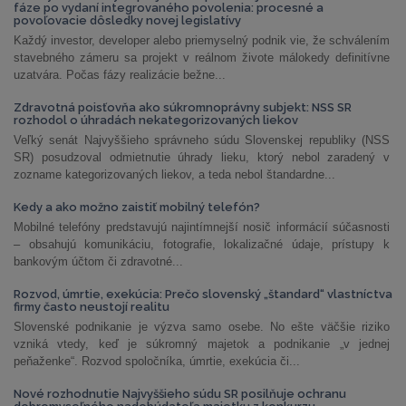
fáze po vydaní integrovaného povolenia: procesné a
povoľovacie dôsledky novej legislatívy
Každý investor, developer alebo priemyselný podnik vie, že schválením
stavebného zámeru sa projekt v reálnom živote málokedy definitívne
uzatvára. Počas fázy realizácie bežne...
Zdravotná poisťovňa ako súkromnoprávny subjekt: NSS SR
rozhodol o úhradách nekategorizovaných liekov
Veľký senát Najvyššieho správneho súdu Slovenskej republiky (NSS
SR) posudzoval odmietnutie úhrady lieku, ktorý nebol zaradený v
zozname kategorizovaných liekov, a teda nebol štandardne...
Kedy a ako možno zaistiť mobilný telefón?
Mobilné telefóny predstavujú najintímnejší nosič informácií súčasnosti
– obsahujú komunikáciu, fotografie, lokalizačné údaje, prístupy k
bankovým účtom či zdravotné...
Rozvod, úmrtie, exekúcia: Prečo slovenský „štandard“ vlastníctva
firmy často neustojí realitu
Slovenské podnikanie je výzva samo osebe. No ešte väčšie riziko
vzniká vtedy, keď je súkromný majetok a podnikanie „v jednej
peňaženke“. Rozvod spoločníka, úmrtie, exekúcia či...
Nové rozhodnutie Najvyššieho súdu SR posilňuje ochranu