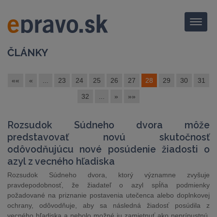
Menu
ČLÁNKY
««
«
...
23
24
25
26
27
28
29
30
31
32
...
»
»»
Rozsudok Súdneho dvora môže
predstavovať novú skutočnosť
odôvodňujúcu nové posúdenie žiadosti o
azyl z vecného hľadiska
Rozsudok Súdneho dvora, ktorý významne zvyšuje
pravdepodobnosť, že žiadateľ o azyl spĺňa podmienky
požadované na priznanie postavenia utečenca alebo doplnkovej
ochrany, odôvodňuje, aby sa následná žiadosť posúdila z
vecného hľadiska a nebolo možné ju zamietnuť ako neprípustnú.