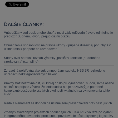
ĎALŠIE ČLÁNKY:
Vnútroštátny súd posledného stupňa musí vždy odôvodniť svoje odmietnutie
predložiť Súdnemu dvoru prejudiciálnu otázku
Obmedzenie spôsobilosti na právne úkony v prípade duševnej poruchy: Od
ultima ratio k podpore pri rozhodovaní
Súdny dvor spresnil rozsah výnimky „pastiš“ v kontexte „hudobného
vzorkovania“ (sampling)
Zdravotná poisťovňa ako súkromnoprávny subjekt: NSS SR rozhodol o
úhradách nekategorizovaných liekov
Právny štát: nezrovnalosť, ku ktorej došlo pri vymenovaní sudcu, sama osebe
nestačí na prijatie záveru, že tento sudca nie je nezávislý; je potrebné
komplexné posúdenie všetkých okolností týkajúcich sa vymenovania tohto
sudcu
Rada a Parlament sa dohodli na účinnejšom presadzovaní práv cestujúcich
Zmeny v stavebných projektoch podliehajúcich EIA a IPKZ vo fáze po vydaní
integrovaného povolenia: procesné a povoľovacie dôsledky novej legislatívy