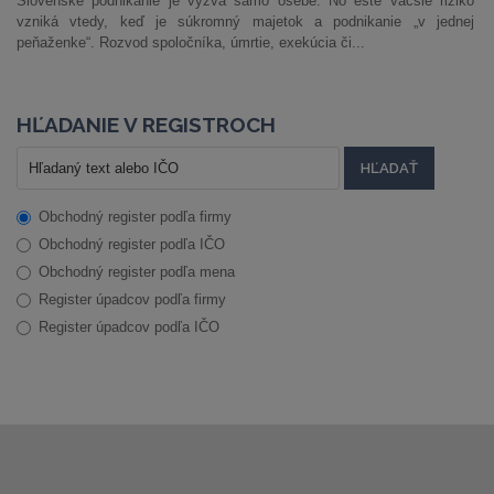
Slovenské podnikanie je výzva samo osebe. No ešte väčšie riziko
vzniká vtedy, keď je súkromný majetok a podnikanie „v jednej
peňaženke“. Rozvod spoločníka, úmrtie, exekúcia či...
HĽADANIE V REGISTROCH
Obchodný register podľa firmy
Obchodný register podľa IČO
Obchodný register podľa mena
Register úpadcov podľa firmy
Register úpadcov podľa IČO