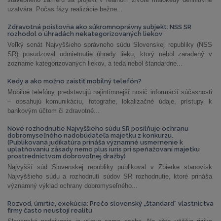
uzatvára. Počas fázy realizácie bežne...
Zdravotná poisťovňa ako súkromnoprávny subjekt: NSS SR
rozhodol o úhradách nekategorizovaných liekov
Veľký senát Najvyššieho správneho súdu Slovenskej republiky (NSS
SR) posudzoval odmietnutie úhrady lieku, ktorý nebol zaradený v
zozname kategorizovaných liekov, a teda nebol štandardne...
Kedy a ako možno zaistiť mobilný telefón?
Mobilné telefóny predstavujú najintímnejší nosič informácií súčasnosti
– obsahujú komunikáciu, fotografie, lokalizačné údaje, prístupy k
bankovým účtom či zdravotné...
Nové rozhodnutie Najvyššieho súdu SR posilňuje ochranu
dobromyseľného nadobúdateľa majetku z konkurzu.
(Publikovaná judikatúra prináša významné usmernenie k
uplatňovaniu zásady nemo plus iuris pri speňažovaní majetku
prostredníctvom dobrovoľnej dražby)
Najvyšší súd Slovenskej republiky publikoval v Zbierke stanovísk
Najvyššieho súdu a rozhodnutí súdov SR rozhodnutie, ktoré prináša
významný výklad ochrany dobromyseľného...
Rozvod, úmrtie, exekúcia: Prečo slovenský „štandard“ vlastníctva
firmy často neustojí realitu