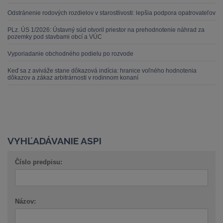
Odstránenie rodových rozdielov v starostlivosti: lepšia podpora opatrovateľov
PLz. ÚS 1/2026: Ústavný súd otvoril priestor na prehodnotenie náhrad za
pozemky pod stavbami obcí a VÚC
Vyporiadanie obchodného podielu po rozvode
Keď sa z aviváže stane dôkazová indícia: hranice voľného hodnotenia
dôkazov a zákaz arbitrárnosti v rodinnom konaní
VYHĽADÁVANIE ASPI
Číslo predpisu:
Názov: