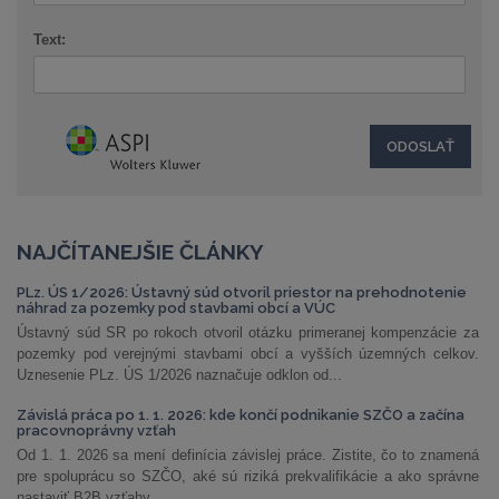
Text:
NAJČÍTANEJŠIE ČLÁNKY
PLz. ÚS 1/2026: Ústavný súd otvoril priestor na prehodnotenie
náhrad za pozemky pod stavbami obcí a VÚC
Ústavný súd SR po rokoch otvoril otázku primeranej kompenzácie za
pozemky pod verejnými stavbami obcí a vyšších územných celkov.
Uznesenie PLz. ÚS 1/2026 naznačuje odklon od...
Závislá práca po 1. 1. 2026: kde končí podnikanie SZČO a začína
pracovnoprávny vzťah
Od 1. 1. 2026 sa mení definícia závislej práce. Zistite, čo to znamená
pre spoluprácu so SZČO, aké sú riziká prekvalifikácie a ako správne
nastaviť B2B vzťahy.