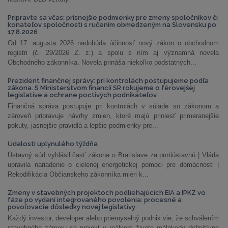
Pripravte sa včas: prísnejšie podmienky pre zmeny spoločníkov či
konateľov spoločnosti s ručením obmedzeným na Slovensku po
17.8.2026
Od 17. augusta 2026 nadobúda účinnosť nový zákon o obchodnom
registri (č. 29/2026 Z. z.) a spolu s ním aj významná novela
Obchodného zákonníka. Novela prináša niekoľko podstatných...
Prezident finančnej správy: pri kontrolách postupujeme podľa
zákona. S Ministerstvom financií SR rokujeme o férovejšej
legislatíve a ochrane poctivých podnikateľov
Finančná správa postupuje pri kontrolách v súlade so zákonom a
zároveň pripravuje návrhy zmien, ktoré majú priniesť primeranejšie
pokuty, jasnejšie pravidlá a lepšie podmienky pre...
Udalosti uplynulého týždňa
Ústavný súd vyhlásil časť zákona o Bratislave za protiústavnú | Vláda
upravila nariadenie o cielenej energetickej pomoci pre domácnosti |
Rekodifikácia Občianskeho zákonníka mieri k...
Zmeny v stavebných projektoch podliehajúcich EIA a IPKZ vo
fáze po vydaní integrovaného povolenia: procesné a
povoľovacie dôsledky novej legislatívy
Každý investor, developer alebo priemyselný podnik vie, že schválením
stavebného zámeru sa projekt v reálnom živote málokedy definitívne