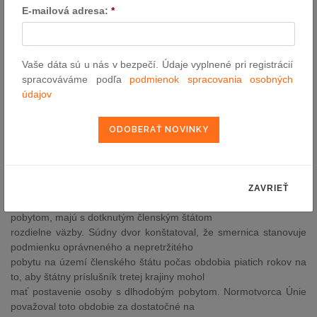
či je táto podmienka pobytu v súlade so smernicou
E-mailová adresa:
*
o štátnych príslušníkoch tretích krajín, ktorí sú osobami s
dlhodobým pobytom1.
Súdny dvor v prvom rade konštatoval, že predmetná podmienka
Vaše dáta sú u nás v bezpečí. Údaje vyplnené pri registrácií
pobytu predstavuje nepriamu diskrimináciu
spracováváme podľa
podmienok spracovania osobných
štátnych príslušníkov tretích krajín, ktorí sú osobami s dlhodobým
údajov
pobytom. Hoci sa táto podmienka
uplatňuje aj na vlastných štátnych príslušníkov, dotýka sa hlavne
cudzích štátnych príslušníkov, medzi ktorých patria
okrem iného štátni príslušníci tretích krajín.
Súdny dvor ďalej skúmal, či toto rozdielne zaobchádzanie môže
byť odôvodnené tým, že vlastní štátni príslušníci
ZAVRIEŤ
a štátni príslušníci tretích krajín, ktorí sú osobami s dlhodobým
pobytom, majú s dotknutým členským štátom
rozdielne väzby. Súdny dvor konštatoval, že smernica stanovuje
podmienku oprávneného a nepretržitého
pobytu na území členského štátu počas obdobia piatich rokov na
to, aby štátny príslušník tretej krajiny mohol
mať postavenie osoby s dlhodobým pobytom. Normotvorca Únie
považoval toto obdobie za dostatočné na