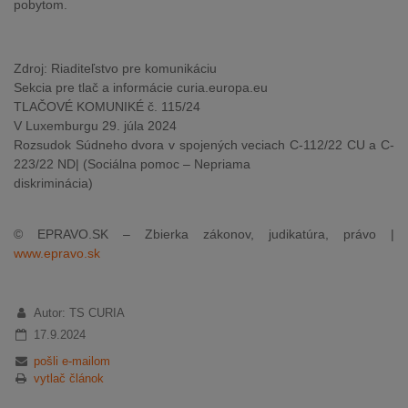
pobytom.
Zdroj: Riaditeľstvo pre komunikáciu
Sekcia pre tlač a informácie curia.europa.eu
TLAČOVÉ KOMUNIKÉ č. 115/24
V Luxemburgu 29. júla 2024
Rozsudok Súdneho dvora v spojených veciach C-112/22 CU a C-
223/22 ND| (Sociálna pomoc – Nepriama
diskriminácia)
© EPRAVO.SK – Zbierka zákonov, judikatúra, právo |
www.epravo.sk
Autor: TS CURIA
17.9.2024
pošli e-mailom
vytlač článok