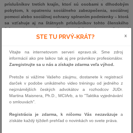
príslušníkov tretích krajín, ktorí sú osobami s dlhodobým
pobytom, k opatreniu sociálneho zabezpečenia, sociálnej
pomoci alebo sociálnej ochrany splnením podmienky – ktorá
sa vzťahuje aj na štátnych príslušníkov tohto členského
štátu –, aby mali v tomto členskom štáte pobyt aspoň desať
rokov, z čoho posledné dva roky nepretržite. Taktiež je
x
STE TU PRVÝ-KRÁT?
zakázané, aby členský štát postihoval trestnou sankciou
nepravdivé vyhlásenie týkajúce sa takejto protiprávnej
Vitajte na internetovom serveri epravo.sk. Sme zdroj
podmienky pobytu.
informácií ako pre laikov tak aj pre právnikov profesionálov.
Zaregistrujte sa u nás a získajte zdarma veľa výhod.
Dve štátne príslušníčky tretích krajín, ktoré sú osobami s
dlhodobým pobytom v Taliansku, sú obvinené zo
Pretože si vážíme Vašeho záujmu, dostanete k registracií
spáchania trestného činu. Podpísali totiž žiadosti o získanie
darček v podobe unikátneho video tréningu od jedného z
„príjmu z občianstva“, čo je sociálna dávka určená na
nejznámějších českých advokátov a rozhodcov JUDr.
zabezpečenie životného minima. Nepravdivo tak potvrdili, že
Martina Maisnera, Ph.D., MCIArb, a to "Taktika vyjednávání
spĺňajú podmienky na priznanie tejto dávky, a to
o smlouvách".
vrátane podmienky pobytu v Taliansku po dobu najmenej
desiatich rokov, z čoho posledné dva roky nepretržite.
Registrácia je zdarma, k ničomu Vás nezaväzuje
a
Z tohto titulu im bola neoprávnene vyplatená celková suma 3
získáte každý týždeň prehľad o novinkách vo svete práva.
414,40 eura, pokiaľ ide o prvú z nich, a 3 186,66 eura
druhej z nich. Súd v Neapole (Taliansko) sa Súdneho dvora pýta,