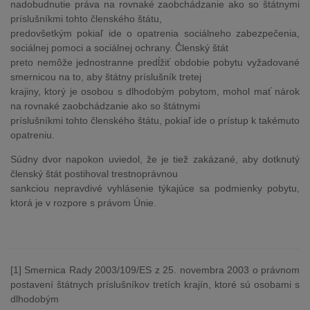
nadobudnutie práva na rovnaké zaobchádzanie ako so štátnymi
príslušníkmi tohto členského štátu,
predovšetkým pokiaľ ide o opatrenia sociálneho zabezpečenia,
sociálnej pomoci a sociálnej ochrany. Členský štát
preto nemôže jednostranne predĺžiť obdobie pobytu vyžadované
smernicou na to, aby štátny príslušník tretej
krajiny, ktorý je osobou s dlhodobým pobytom, mohol mať nárok
na rovnaké zaobchádzanie ako so štátnymi
príslušníkmi tohto členského štátu, pokiaľ ide o prístup k takémuto
opatreniu.
Súdny dvor napokon uviedol, že je tiež zakázané, aby dotknutý
členský štát postihoval trestnoprávnou
sankciou nepravdivé vyhlásenie týkajúce sa podmienky pobytu,
ktorá je v rozpore s právom Únie.
[1] Smernica Rady 2003/109/ES z 25. novembra 2003 o právnom
postavení štátnych príslušníkov tretích krajín, ktoré sú osobami s
dlhodobým