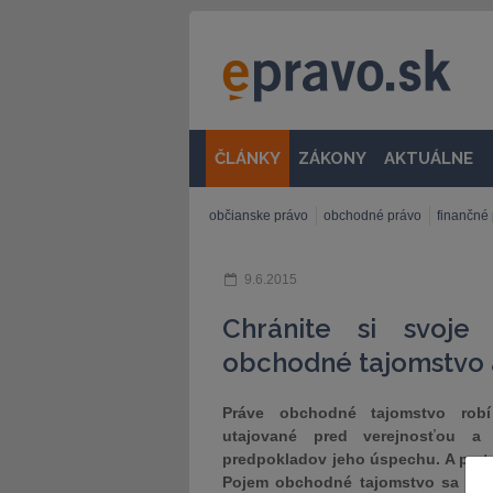
ČLÁNKY
ZÁKONY
AKTUÁLNE
občianske právo
obchodné právo
finančné
9.6.2015
Chránite si svoje
obchodné tajomstvo a
Práve obchodné tajomstvo robí
utajované pred verejnosťou a
predpokladov jeho úspechu. A pret
Pojem obchodné tajomstvo sa v sl