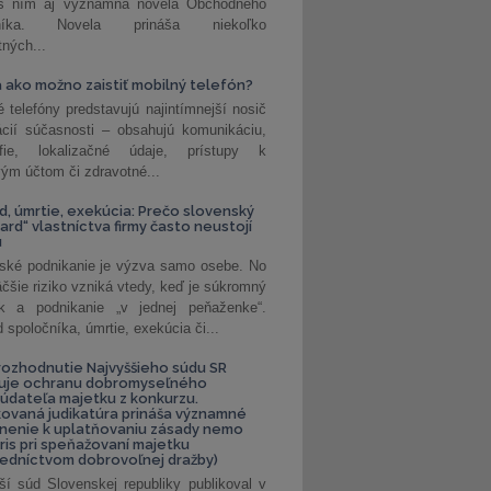
 s ním aj významná novela Obchodného
nníka. Novela prináša niekoľko
tných...
 ako možno zaistiť mobilný telefón?
é telefóny predstavujú najintímnejší nosič
ácií súčasnosti – obsahujú komunikáciu,
rafie, lokalizačné údaje, prístupy k
ým účtom či zdravotné...
, úmrtie, exekúcia: Prečo slovenský
ard“ vlastníctva firmy často neustojí
u
ské podnikanie je výzva samo osebe. No
äčšie riziko vzniká vtedy, keď je súkromný
k a podnikanie „v jednej peňaženke“.
spoločníka, úmrtie, exekúcia či...
ozhodnutie Najvyššieho súdu SR
ňuje ochranu dobromyseľného
údateľa majetku z konkurzu.
kovaná judikatúra prináša významné
nenie k uplatňovaniu zásady nemo
uris pri speňažovaní majetku
edníctvom dobrovoľnej dražby)
ší súd Slovenskej republiky publikoval v