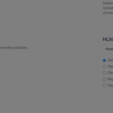
Zbier
rozhod
význam
HĽA
lovenskej pobočky
Obc
Obc
Obc
Reg
Reg