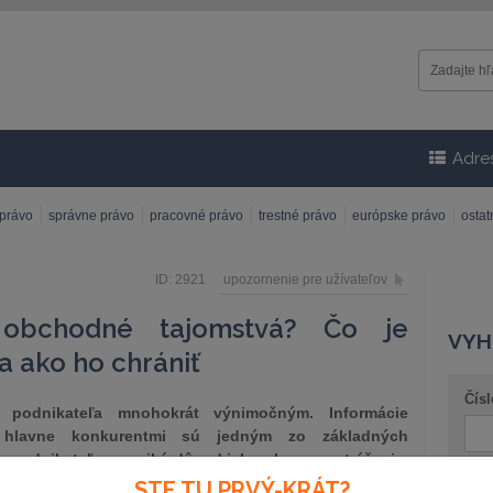
Adre
 právo
správne právo
pracovné právo
trestné právo
európske právo
osta
ID: 2921
upozornenie pre užívateľov
 obchodné tajomstvá? Čo je
VYH
 ako ho chrániť
Čísl
 podnikateľa mnohokrát výnimočným. Informácie
 hlavne konkurentmi sú jedným zo základných
o podnikateľom vzniká dôvod ich ochrany a stráženia.
ovníku podnikateľa objavuje pomerne často, ale nie
STE TU PRVÝ-KRÁT?
Náz