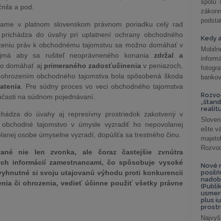
spolu
nila a pod.
záko
podsta
vame v platnom slovenskom právnom poriadku celý rad
e prichádza do úvahy pri uplatnení ochrany obchodného
Kedy a
rozeniu práv k obchodnému tajomstvu sa možno domáhať v
Mobiln
ajmä aby sa rušiteľ neoprávneného konania
zdržal a
inform
no domáhať aj
primeraného zadosťučinenia
v peniazoch,
fotog
 ohrozením obchodného tajomstva bola spôsobená škoda
bankov
atenia
. Pre súdny proces vo veci obchodného tajomstva
Rozvod
 účasti na súdnom pojednávaní.
„štand
realit
chádza do úvahy aj represívny prostriedok zakotvený v
Sloven
 obchodné tajomstvo v úmysle vyzradiť ho nepovolanej
ešte v
lanej osobe úmyselne vyzradí, dopúšťa sa trestného činu.
majeto
Rozvod 
né nie len zvonka, ale čoraz častejšie zvnútra
vých informácií zamestnancami, čo spôsobuje vysoké
Nové r
vyhnutné si svoju utajovanú výhodu proti konkurencii
posil
nadob
enia či ohrozenia, vedieť účinne použiť všetky právne
(Publi
usmer
plus i
prostr
Najvyš