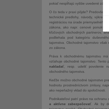
pokiaľ nespĺňajú vyššie uvedené záko
O čo teda v praxi pôjde? Predovšetký
technické predlohy, návody, výkresy
registráciou na úrade priemyselného vl
zákona, ako napr. cenové ponuky, a
kľúčových obchodných partnerov, anal
podliehala pod kategóriu duševnéh
tajomstva. Obchodné tajomstvo však n
zo zákona.
Práva k obchodnému tajomstvu má v
vzťahuje obchodné tajomstvo. Tento
nakladať
, resp. udeliť povolenie
obchodného tajomstva.
Keďže možno obchodné tajomstvo previ
hodnotu prostredníctvom zmluvy, napr. 
ako nepeňažný vklad do spoločnosti.
Podnikateľovi patrí právo na ochranu
a aktívne zabezpečovať
. Ak by d