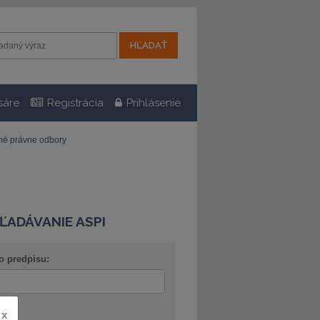
sáre
Registrácia
Prihlásenie
tné právne odbory
ĽADÁVANIE ASPI
o predpisu:
x
ov: