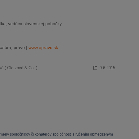
tka, vedúca slovenskej pobočky
atúra, právo |
www.epravo.sk
vá ( Glatzová & Co. )
9.6.2015
 zmeny spoločníkov či konateľov spoločnosti s ručením obmedzeným