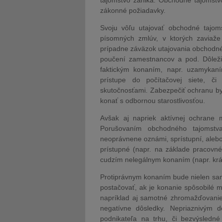
tajomstvo zaniká. Obchodné tajomstvo
zákonné požiadavky.
Svoju vôľu utajovať obchodné tajoms
písomných zmlúv, v ktorých zaviaže
prípadne záväzok utajovania obchodné
poučení zamestnancov a pod. Dôleži
faktickým konaním, napr. uzamykaním
prístupe do počítačovej siete, č
skutočnosťami. Zabezpečiť ochranu by
konať s odbornou starostlivosťou.
Avšak aj napriek aktívnej ochrane
Porušovaním obchodného tajomstva
neoprávnene oznámi, sprístupní, alebo
prístupné (napr. na základe pracovn
cudzím nelegálnym konaním (napr. kr
Protiprávnym konaním bude nielen s
postačovať, ak je konanie spôsobilé
napríklad aj samotné zhromažďovani
negatívne dôsledky. Nepriaznivým 
podnikateľa na trhu, či bezvýsledné