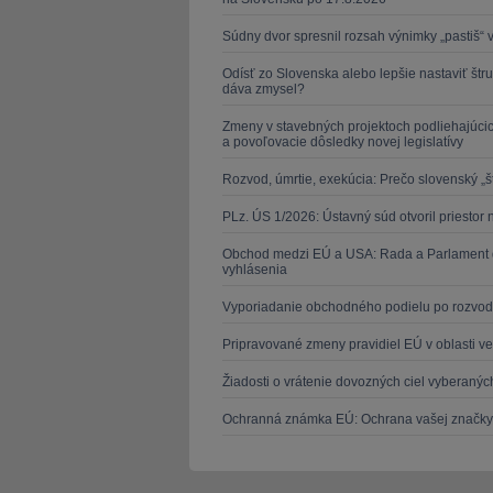
Súdny dvor spresnil rozsah výnimky „pastiš“
Odísť zo Slovenska alebo lepšie nastaviť št
dáva zmysel?
Zmeny v stavebných projektoch podliehajúcic
a povoľovacie dôsledky novej legislatívy
Rozvod, úmrtie, exekúcia: Prečo slovenský „šta
PLz. ÚS 1/2026: Ústavný súd otvoril priesto
Obchod medzi EÚ a USA: Rada a Parlament d
vyhlásenia
Vyporiadanie obchodného podielu po rozvo
Pripravované zmeny pravidiel EÚ v oblasti v
Žiadosti o vrátenie dovozných ciel vyberan
Ochranná známka EÚ: Ochrana vašej značky v