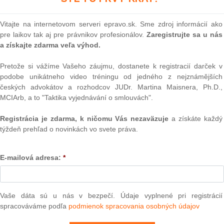
 potrebné pod týmto pojmom rozumieť a ako obchodné
Vitajte na internetovom serveri epravo.sk. Sme zdroj informácií ako
pre laikov tak aj pre právnikov profesionálov.
Zaregistrujte sa u nás
Text
a získajte zdarma veľa výhod.
Pretože si vážíme Vašeho záujmu, dostanete k registracií darček v
podobe unikátneho video tréningu od jedného z nejznámějších
českých advokátov a rozhodcov JUDr. Martina Maisnera, Ph.D.,
MCIArb, a to "Taktika vyjednávání o smlouvách".
 informácie, ktoré podnikateľ považuje za utajené, ale sú
definuje Obchodný zákonník. Aby sme mohli hovoriť o
Registrácia je zdarma, k ničomu Vás nezaväzuje
a získáte každý
ené všetky nasledovné
zákonné podmienky
. Musí ísť o:
týždeň prehľad o novinkách vo svete práva.
alebo technickej povahy súvisiace s podnikom
,
potenciálnu materiálnu alebo nemateriálnu hodnotu
,
NAJ
E-mailová adresa:
*
h kruhoch bežne dostupné
,
PLz. Ú
ajené
,
na pr
stavb
ôsobom
ich utajenie zabezpečuje
.
Vaše dáta sú u nás v bezpečí. Údaje vyplnené pri registrácií
Ústav
spracováváme podľa
podmienok spracovania osobných údajov
prime
uvných strán o tom, že určité skutočnosti budú tvoriť
verejn
čí, aby sa tieto skutočnosti obchodným tajomstvom stali,