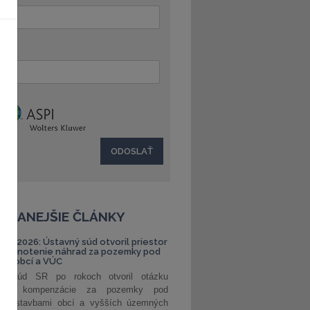
:
ČÍTANEJŠIE ČLÁNKY
S 1/2026: Ústavný súd otvoril priestor
ehodnotenie náhrad za pozemky pod
ami obcí a VÚC
ný súd SR po rokoch otvoril otázku
ranej kompenzácie za pozemky pod
ými stavbami obcí a vyšších územných