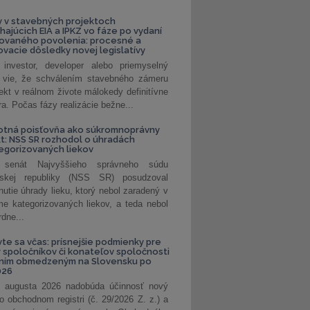
 v stavebných projektoch
hajúcich EIA a IPKZ vo fáze po vydaní
rovaného povolenia: procesné a
vacie dôsledky novej legislatívy
investor, developer alebo priemyselný
 vie, že schválením stavebného zámeru
jekt v reálnom živote málokedy definitívne
a. Počas fázy realizácie bežne...
otná poisťovňa ako súkromnoprávny
t: NSS SR rozhodol o úhradách
egorizovaných liekov
 senát Najvyššieho správneho súdu
nskej republiky (NSS SR) posudzoval
nutie úhrady lieku, ktorý nebol zaradený v
e kategorizovaných liekov, a teda nebol
dne...
vte sa včas: prísnejšie podmienky pre
spoločníkov či konateľov spoločnosti
ením obmedzeným na Slovensku po
026
 augusta 2026 nadobúda účinnosť nový
o obchodnom registri (č. 29/2026 Z. z.) a