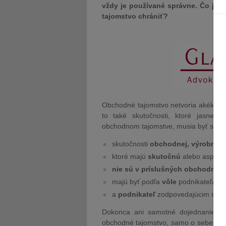
vždy je používané správne. Čo je
tajomstvo chrániť?
Obchodné tajomstvo netvoria akékoľvek
to také skutočnosti, ktoré jasne 
obchodnom tajomstve, musia byť spln
skutočnosti
obchodnej, výrobnej 
ktoré majú
skutočnú
alebo aspoň
nie sú v príslušných obchodnýc
majú byť podľa
vôle
podnikateľa
ut
a
podnikateľ
zodpovedajúcim sp
Dokonca ani samotné dojednanie zml
obchodné tajomstvo, samo o sebe nesta