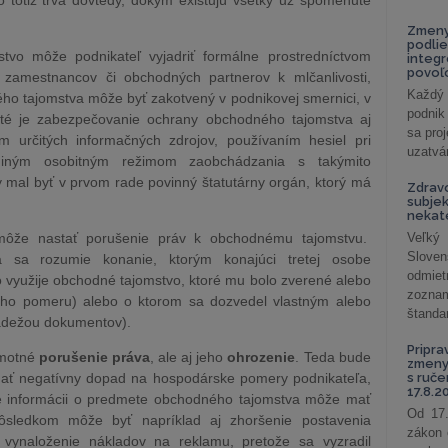
 totiž trvá dovtedy, dokým existujú všetky už spomenuté
Zmeny
podlie
tvo môže podnikateľ vyjadriť formálne prostredníctvom
integ
povoľo
 zamestnancov či obchodných partnerov k mlčanlivosti,
Každý 
ho tajomstva môže byť zakotvený v podnikovej smernici, v
podnik
té je zabezpečovanie ochrany obchodného tajomstva aj
sa pro
 určitých informačných zdrojov, používaním hesiel pri
uzatvár
i iným osobitným režimom zaobchádzania s takýmito
 mal byť v prvom rade povinný štatutárny orgán, ktorý má
Zdrav
subjek
nekat
 môže nastať porušenie práv k obchodnému tajomstvu.
Veľký
Slove
 sa rozumie konanie, ktorým konajúci tretej osobe
odmiet
 využije obchodné tajomstvo, ktoré mu bolo zverené alebo
zoznam
ého pomeru) alebo o ktorom sa dozvedel vlastným alebo
štandar
ádežou dokumentov).
Pripra
amotné
porušenie práva
, ale aj jeho
ohrozenie
. Teda bude
zmeny 
 mať negatívny dopad na hospodárske pomery podnikateľa,
s ruč
17.8.2
e informácii o predmete obchodného tajomstva môže mať
Od 17.
dôsledkom môže byť napríklad aj zhoršenie postavenia
zákon 
 vynaloženie nákladov na reklamu, pretože sa vyzradil