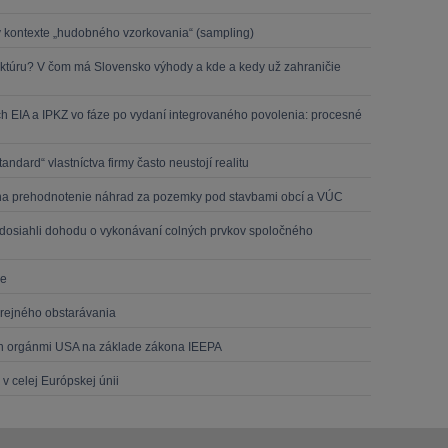
 v kontexte „hudobného vzorkovania“ (sampling)
ruktúru? V čom má Slovensko výhody a kde a kedy už zahraničie
h EIA a IPKZ vo fáze po vydaní integrovaného povolenia: procesné
ndard“ vlastníctva firmy často neustojí realitu
r na prehodnotenie náhrad za pozemky pod stavbami obcí a VÚC
osiahli dohodu o vykonávaní colných prvkov spoločného
de
erejného obstarávania
ých orgánmi USA na základe zákona IEEPA
 celej Európskej únii