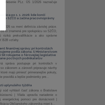
. Uznesenie PLz. ÚS 1/2026 naznačuje
od...
á práca po 1. 1. 2026: kde končí
kanie SZČO a začína pracovnoprávny
1. 2026 sa mení definícia závislej práce.
e, čo to znamená pre spoluprácu so SZČO,
 riziká prekvalifikácie a ako správne
iť B2B vzťahy.
ent finančnej správy: pri kontrolách
pujeme podľa zákona. S Ministerstvom
ií SR rokujeme o férovejšej legislatíve
rane poctivých podnikateľov
ná správa postupuje pri kontrolách v
 so zákonom a zároveň pripravuje návrhy
 ktoré majú priniesť primeranejšie pokuty,
ie pravidlá a lepšie podmienky pre...
ti uplynulého týždňa
ý súd vyhlásil časť zákona o Bratislave
tiústavnú | Vláda upravila nariadenie o
ej energetickej pomoci pre domácnosti |
fikácia Občianskeho zákonníka mieri k...