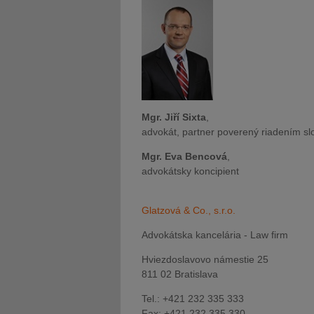
Mgr. Jiří Sixta
,
advokát, partner poverený riadením s
Mgr. Eva Bencová
,
advokátsky koncipient
Glatzová & Co., s.r.o.
Advokátska kancelária - Law firm
Hviezdoslavovo námestie 25
811 02 Bratislava
Tel.: +421 232 335 333
Fax: +421 232 335 330