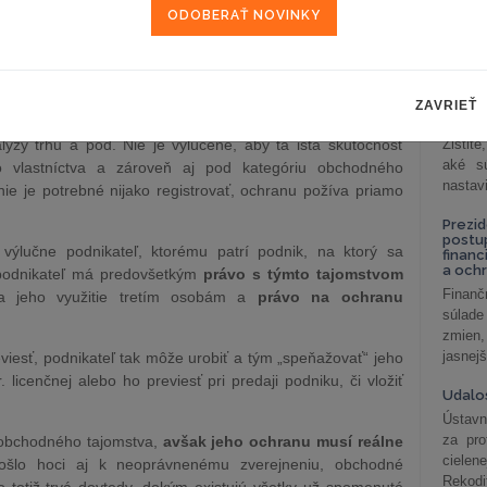
celkov
nné podmienky.
odklon 
m ide o nepatentované vynálezy, rôzne postupy a metódy,
Závisl
 a modely, ktoré podnikateľ nechce alebo nemôže chrániť
podni
astníctva, alebo ich nie je možné chrániť podľa autorského
vzťah
ZAVRIEŤ
kcie na získanie zákazníkov, zoznamy zákazníkov alebo
Od 1. 
ýzy trhu a pod. Nie je vylúčené, aby tá istá skutočnosť
Zistit
aké sú
o vlastníctva a zároveň aj pod kategóriu obchodného
nastav
ie je potrebné nijako registrovať, ochranu požíva priamo
Prezid
postu
ýlučne podnikateľ, ktorému patrí podnik, na ktorý sa
financ
a och
 podnikateľ má predovšetkým
právo s týmto tajomstvom
Finanč
 na jeho využitie tretím osobám a
právo na ochranu
súlade
zmien,
jasnejš
esť, podnikateľ tak môže urobiť a tým „speňažovať“ jeho
licenčnej alebo ho previesť pri predaji podniku, či vložiť
Udalos
Ústavn
za pro
 obchodného tajomstva,
avšak jeho ochranu musí reálne
cielen
ošlo hoci aj k neoprávnenému zverejneniu, obchodné
Rekodi