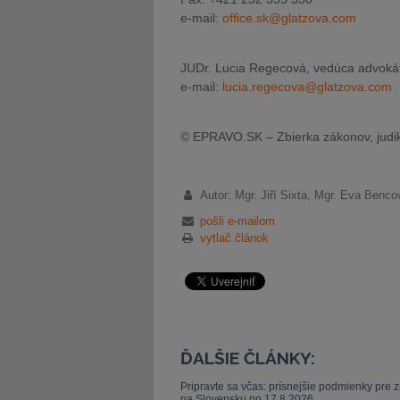
e-mail:
office.sk@glatzova.com
JUDr. Lucia Regecová, vedúca advoká
e-mail:
lucia.regecova@glatzova.com
© EPRAVO.SK – Zbierka zákonov, judik
Autor: Mgr. Jiří Sixta, Mgr. Eva Benco
pošli e-mailom
vytlač článok
ĎALŠIE ČLÁNKY:
Pripravte sa včas: prísnejšie podmienky pre
na Slovensku po 17.8.2026