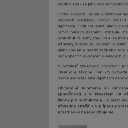
produkt a tak sa jeho výroba neuskutoč
Podľa okolností prípadu zaznamená
právnych predpisov, ktorých použiti
tajomstva. Proti porušeniu alebo oh
rámci nekalosúťažného konania, n
odstránil
závadný stav. Ďalej sa mož
náhrady škody
, ak porušením alebo
alebo
vydania bezdôvodného oboh
bude špecifické vylúčenie verejnosti z
V obzvlášť závažných prípadoch pri
Trestnom zákone
. Ten kto vyzvedá
osobe alebo kto také tajomstvo nepovo
Obchodné tajomstvá sú ohrozova
spoločnosti, a to krádežami citli
škody pre podnikateľa. Je preto ne
dôsledne strážiť a v prípade poruš
prostriedky na jeho zhojenie.