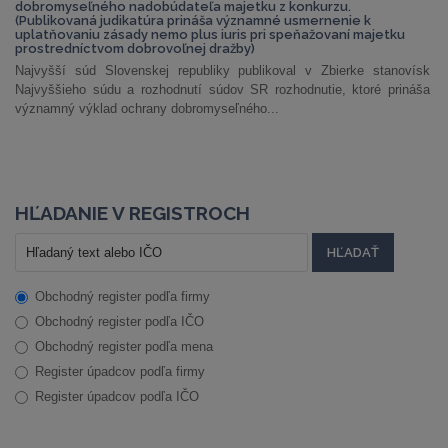
dobromyseľného nadobúdateľa majetku z konkurzu.
(Publikovaná judikatúra prináša významné usmernenie k
uplatňovaniu zásady nemo plus iuris pri speňažovaní majetku
prostredníctvom dobrovoľnej dražby)
Najvyšší súd Slovenskej republiky publikoval v Zbierke stanovísk
Najvyššieho súdu a rozhodnutí súdov SR rozhodnutie, ktoré prináša
významný výklad ochrany dobromyseľného...
HĽADANIE V REGISTROCH
Obchodný register podľa firmy
Obchodný register podľa IČO
Obchodný register podľa mena
Register úpadcov podľa firmy
Register úpadcov podľa IČO