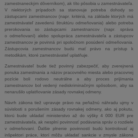
zamestnaneckým dôverníkom), ak títo pôsobia u zamestnávateľa.
V niektorých prípadoch sa stanovuje potreba dohody so
zástupcami zamestnancov (napr. kritériá, na základe ktorých má
zamestnávateľ zavedenú štruktúru odmeňovania) alebo potreba
prerokovania so zástupcami zamestnancov (napr. správa
o odmeňovaní) alebo spolupráca zamestnávateľa a zástupcov
zamestnancov je povinná pri spoločnom posúdení odmeňovania.
Zástupcovia zamestnancov budú mať právo na prístup k
metodikám, ktoré zamestnávateľ uplatňuje.
Zamestnávateľ bude tiež povinný zabezpečiť, aby zverejnená
ponuka zamestnania a názov pracovného miesta alebo pracovnej
pozície boli rodovo neutrálne a aby proces prijímania
zamestnancov bol vedený nediskriminačným spôsobom, aby sa
nenarušilo uplatňovanie zásady rovnakej odmeny.
Návrh zákona tiež upravuje právo na peňažnú náhradu ujmy v
súvislosti s porušením zásady rovnakej odmeny, ako aj pokutu,
ktorú bude ukladať ministerstvo až do výšky 4 000 EUR pre
zamestnávateľa, ak nesplní povinnosť podávania správ o rozdiele
v odmeňovaní. Ďalšie plnenie povinností budú kontrolovať aj
inšpektori práce, ktorí môžu ukladať sankcie v zmysle zákona