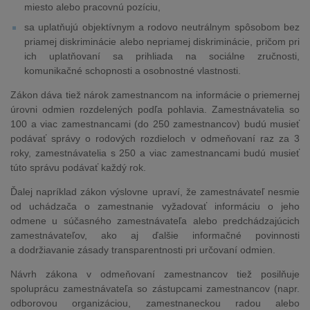
miesto alebo pracovnú pozíciu,
sa uplatňujú objektívnym a rodovo neutrálnym spôsobom bez
priamej diskriminácie alebo nepriamej diskriminácie, pričom pri
ich uplatňovaní sa prihliada na sociálne zručnosti,
komunikačné schopnosti a osobnostné vlastnosti.
Zákon dáva tiež nárok zamestnancom na informácie o priemernej
úrovni odmien rozdelených podľa pohlavia. Zamestnávatelia so
100 a viac zamestnancami (do 250 zamestnancov) budú musieť
podávať správy o rodových rozdieloch v odmeňovaní raz za 3
roky, zamestnávatelia s 250 a viac zamestnancami budú musieť
túto správu podávať každý rok.
Ďalej napríklad zákon výslovne upraví, že zamestnávateľ nesmie
od uchádzača o zamestnanie vyžadovať informáciu o jeho
odmene u súčasného zamestnávateľa alebo predchádzajúcich
zamestnávateľov, ako aj ďalšie informačné povinnosti
a dodržiavanie zásady transparentnosti pri určovaní odmien.
Návrh zákona v odmeňovaní zamestnancov tiež posilňuje
spoluprácu zamestnávateľa so zástupcami zamestnancov (napr.
odborovou organizáciou, zamestnaneckou radou alebo