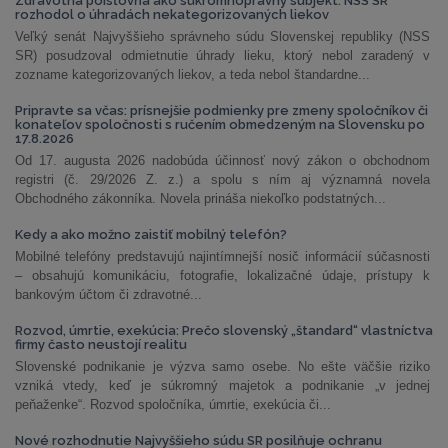
Zdravotná poisťovňa ako súkromnoprávny subjekt: NSS SR
rozhodol o úhradách nekategorizovaných liekov
Veľký senát Najvyššieho správneho súdu Slovenskej republiky (NSS
SR) posudzoval odmietnutie úhrady lieku, ktorý nebol zaradený v
zozname kategorizovaných liekov, a teda nebol štandardne...
Pripravte sa včas: prísnejšie podmienky pre zmeny spoločníkov či
konateľov spoločnosti s ručením obmedzeným na Slovensku po
17.8.2026
Od 17. augusta 2026 nadobúda účinnosť nový zákon o obchodnom
registri (č. 29/2026 Z. z.) a spolu s ním aj významná novela
Obchodného zákonníka. Novela prináša niekoľko podstatných...
Kedy a ako možno zaistiť mobilný telefón?
Mobilné telefóny predstavujú najintímnejší nosič informácií súčasnosti
– obsahujú komunikáciu, fotografie, lokalizačné údaje, prístupy k
bankovým účtom či zdravotné...
Rozvod, úmrtie, exekúcia: Prečo slovenský „štandard“ vlastníctva
firmy často neustojí realitu
Slovenské podnikanie je výzva samo osebe. No ešte väčšie riziko
vzniká vtedy, keď je súkromný majetok a podnikanie „v jednej
peňaženke“. Rozvod spoločníka, úmrtie, exekúcia či...
Nové rozhodnutie Najvyššieho súdu SR posilňuje ochranu