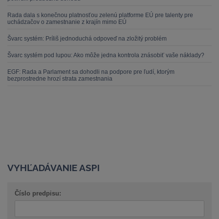
Rada dala s konečnou platnosťou zelenú platforme EÚ pre talenty pre
uchádzačov o zamestnanie z krajín mimo EÚ
Švarc systém: Príliš jednoduchá odpoveď na zložitý problém
Švarc systém pod lupou: Ako môže jedna kontrola znásobiť vaše náklady?
EGF: Rada a Parlament sa dohodli na podpore pre ľudí, ktorým
bezprostredne hrozí strata zamestnania
VYHĽADÁVANIE ASPI
Číslo predpisu: