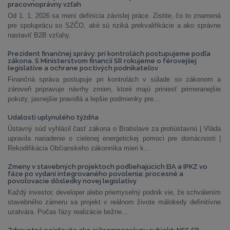
pracovnoprávny vzťah
Od 1. 1. 2026 sa mení definícia závislej práce. Zistite, čo to znamená
pre spoluprácu so SZČO, aké sú riziká prekvalifikácie a ako správne
nastaviť B2B vzťahy.
Prezident finančnej správy: pri kontrolách postupujeme podľa
zákona. S Ministerstvom financií SR rokujeme o férovejšej
legislatíve a ochrane poctivých podnikateľov
Finančná správa postupuje pri kontrolách v súlade so zákonom a
zároveň pripravuje návrhy zmien, ktoré majú priniesť primeranejšie
pokuty, jasnejšie pravidlá a lepšie podmienky pre...
Udalosti uplynulého týždňa
Ústavný súd vyhlásil časť zákona o Bratislave za protiústavnú | Vláda
upravila nariadenie o cielenej energetickej pomoci pre domácnosti |
Rekodifikácia Občianskeho zákonníka mieri k...
Zmeny v stavebných projektoch podliehajúcich EIA a IPKZ vo
fáze po vydaní integrovaného povolenia: procesné a
povoľovacie dôsledky novej legislatívy
Každý investor, developer alebo priemyselný podnik vie, že schválením
stavebného zámeru sa projekt v reálnom živote málokedy definitívne
uzatvára. Počas fázy realizácie bežne...