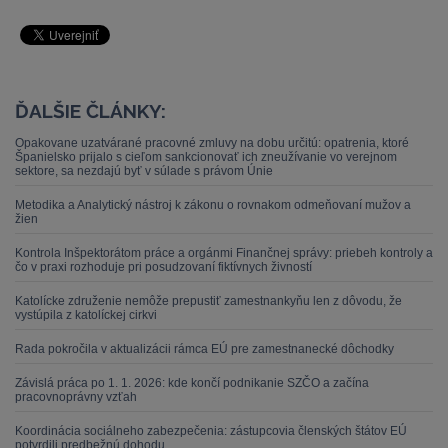
ĎALŠIE ČLÁNKY:
Opakovane uzatvárané pracovné zmluvy na dobu určitú: opatrenia, ktoré
Španielsko prijalo s cieľom sankcionovať ich zneužívanie vo verejnom
sektore, sa nezdajú byť v súlade s právom Únie
Metodika a Analytický nástroj k zákonu o rovnakom odmeňovaní mužov a
žien
Kontrola Inšpektorátom práce a orgánmi Finančnej správy: priebeh kontroly a
čo v praxi rozhoduje pri posudzovaní fiktívnych živností
Katolícke združenie nemôže prepustiť zamestnankyňu len z dôvodu, že
vystúpila z katolíckej cirkvi
Rada pokročila v aktualizácii rámca EÚ pre zamestnanecké dôchodky
Závislá práca po 1. 1. 2026: kde končí podnikanie SZČO a začína
pracovnoprávny vzťah
Koordinácia sociálneho zabezpečenia: zástupcovia členských štátov EÚ
potvrdili predbežnú dohodu