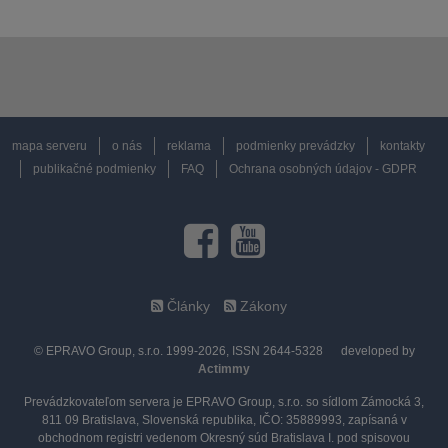
mapa serveru
o nás
reklama
podmienky prevádzky
kontakty
publikačné podmienky
FAQ
Ochrana osobných údajov - GDPR
Články
Zákony
© EPRAVO Group, s.r.o. 1999-2026, ISSN 2644-5328
developed by
Actimmy
Prevádzkovateľom servera je EPRAVO Group, s.r.o. so sídlom Zámocká 3,
811 09 Bratislava, Slovenská republika, IČO: 35889993, zapísaná v
obchodnom registri vedenom Okresný súd Bratislava I. pod spisovou