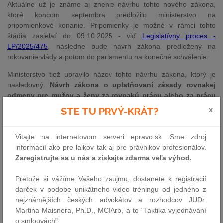
Aktuálne už je známe aj znenie návrhu tohto nového zákona,
ktoré koncom septembra predložilo ministerstvo na
pripomienkové konanie. Pripomienky je možné v rámci tohto
štádia zasielať do 09.10.2025 - viď
Legislatívny proces -
LP/2025/475
, následne bude návrh zákona predložený na
rokovanie vlády a potom do parlamentu na konečné schválenie.
Ministerstvo tiež upravilo názov tohto návrhu zákona, ktorý je
nasledovný:
Návrh zákona o uplatňovaní
zásady rovnakej
odmeny pre mužov a ženy za rovnakú prácu alebo za prácu
rovnakej hodnoty a o zmene a doplnení niektorých zákonov
x
STE TU PRVÝ-KRÁT?
(ďalej len „zákon o uplatňovaní zásady rovnakej odmeny“).
Týmto zákonom o uplatňovaní zásady rovnakej odmeny sa do
Vitajte na internetovom serveri epravo.sk. Sme zdroj
právneho poriadku má transponovať
Smernica Európskeho
informácií ako pre laikov tak aj pre právnikov profesionálov.
parlamentu a Rady (EÚ)
2023/970 z 10. mája 2023
, ktorou sa
Zaregistrujte sa u nás a získajte zdarma veľa výhod.
posilňuje uplatňovanie zásady rovnakej odmeny pre mužov
a ženy za rovnakú prácu alebo prácu rovnakej hodnoty
Pretože si vážíme Vašeho záujmu, dostanete k registracií
prostredníctvom transparentnosti odmeňovania a mechanizmov
darček v podobe unikátneho video tréningu od jedného z
presadzovania (ďalej len „smernica“).
nejznámějších českých advokátov a rozhodcov JUDr.
Martina Maisnera, Ph.D., MCIArb, a to "Taktika vyjednávání
Návrh zákona o uplatňovaní zásady rovnakej odmeny
o smlouvách".