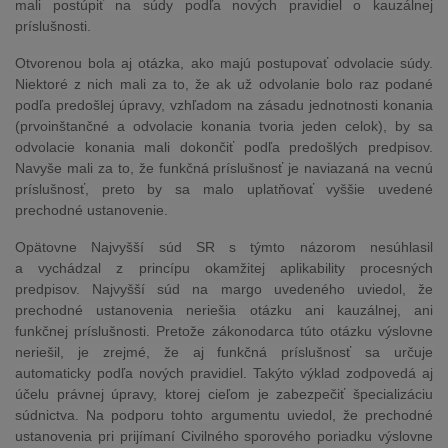
mali postúpiť na súdy podľa nových pravidiel o kauzálnej
príslušnosti.
Otvorenou bola aj otázka, ako majú postupovať odvolacie súdy.
Niektoré z nich mali za to, že ak už odvolanie bolo raz podané
podľa predošlej úpravy, vzhľadom na zásadu jednotnosti konania
(prvoinštančné a odvolacie konania tvoria jeden celok), by sa
odvolacie konania mali dokončiť podľa predošlých predpisov.
Navyše mali za to, že funkčná príslušnosť je naviazaná na vecnú
príslušnosť, preto by sa malo uplatňovať vyššie uvedené
prechodné ustanovenie.
Opätovne Najvyšší súd SR s týmto názorom nesúhlasil
a vychádzal z princípu okamžitej aplikability procesných
predpisov. Najvyšší súd na margo uvedeného uviedol, že
prechodné ustanovenia neriešia otázku ani kauzálnej, ani
funkčnej príslušnosti. Pretože zákonodarca túto otázku výslovne
neriešil, je zrejmé, že aj funkčná príslušnosť sa určuje
automaticky podľa nových pravidiel. Takýto výklad zodpovedá aj
účelu právnej úpravy, ktorej cieľom je zabezpečiť špecializáciu
súdnictva. Na podporu tohto argumentu uviedol, že prechodné
ustanovenia pri prijímaní Civilného sporového poriadku výslovne