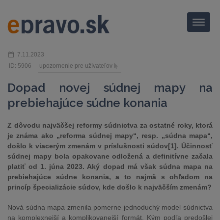
Menu
7.11.2023
ID: 5906
upozornenie pre užívateľov
Dopad novej súdnej mapy na
prebiehajúce súdne konania
Z dôvodu najväčšej reformy súdnictva za ostatné roky, ktorá
je známa ako „reforma súdnej mapy“, resp. „súdna mapa“,
došlo k viacerým zmenám v príslušnosti súdov[1]. Účinnosť
súdnej mapy bola opakovane odložená a definitívne začala
platiť od 1. júna 2023. Aký dopad má však súdna mapa na
prebiehajúce súdne konania, a to najmä s ohľadom na
princíp špecializácie súdov, kde došlo k najväčším zmenám?
Nová súdna mapa zmenila pomerne jednoduchý model súdnictva
na komplexnejší a komplikovanejší formát. Kým podľa predošlej