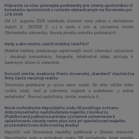
Pripravte sa včas: prísnejšie podmienky pre zmeny spoločníkov či
konateľov spoločnosti s ručením obmedzeným na Slovensku po
17.8.2026
Od 17. augusta 2026 nadobúda účinnosť nový zákon o obchodnom
registri (č. 29/2026 Z. z.) a spolu s ním aj významná novela
Obchodného zákonníka. Novela prináša niekoľko podstatných...
Kedy a ako možno zaistiť mobilný telefón?
Mobilné telefóny predstavujú najintímnejší nosič informácií súčasnosti
– obsahujú komunikáciu, fotografie, lokalizačné údaje, prístupy k
bankovým účtom či zdravotné...
Rozvod, úmrtie, exekúcia: Prečo slovenský „štandard“ vlastníctva
firmy často neustojí realitu
Slovenské podnikanie je výzva samo osebe. No ešte väčšie riziko
vzniká vtedy, keď je súkromný majetok a podnikanie „v jednej
peňaženke“. Rozvod spoločníka, úmrtie, exekúcia či...
Nové rozhodnutie Najvyššieho súdu SR posilňuje ochranu
dobromyseľného nadobúdateľa majetku z konkurzu.
(Publikovaná judikatúra prináša významné usmernenie k
uplatňovaniu zásady nemo plus iuris pri speňažovaní majetku
prostredníctvom dobrovoľnej dražby)
Najvyšší súd Slovenskej republiky publikoval v Zbierke stanovísk
Najvyššieho súdu a rozhodnutí súdov SR rozhodnutie, ktoré prináša