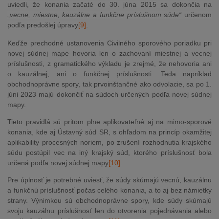
uviedli, že konania začaté do 30. júna 2015 sa dokončia na
„
vecne, miestne, kauzálne a funkčne príslušnom
súde“
určenom
podľa predošlej úpravy
[9]
.
Keďže prechodné ustanovenia Civilného sporového poriadku pri
novej súdnej mape hovoria len o zachovaní miestnej a vecnej
príslušnosti, z gramatického výkladu je zrejmé, že nehovoria ani
o kauzálnej, ani o funkčnej príslušnosti. Teda napríklad
obchodnoprávne spory, tak prvoinštančné ako odvolacie, sa po 1.
júni 2023 majú dokončiť na súdoch určených podľa novej súdnej
mapy.
Tieto pravidlá sú pritom plne aplikovateľné aj na mimo-sporové
konania, kde aj Ústavný súd SR, s ohľadom na princíp okamžitej
aplikability procesných noriem, po zrušení rozhodnutia krajského
súdu postúpil vec na iný krajský súd, ktorého príslušnosť bola
určená podľa novej súdnej mapy
[10]
.
Pre úplnosť je potrebné uviesť, že súdy skúmajú vecnú, kauzálnu
a funkčnú príslušnosť počas celého konania, a to aj bez námietky
strany. Výnimkou sú obchodnoprávne spory, kde súdy skúmajú
svoju kauzálnu príslušnosť len do otvorenia pojednávania alebo