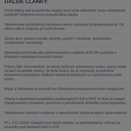
ĎALŠIE ČLÁNKY:
Vnútroštátny súd posledného stupňa musí vždy odôvodniť svoje odmietnutie
predložiť Súdnemu dvoru prejudiciálnu otázku
Obmedzenie spôsobilosti na právne úkony v prípade duševnej poruchy: Od
ultima ratio k podpore pri rozhodovaní
Súdny dvor spresnil rozsah výnimky „pastiš“ v kontexte „hudobného
vzorkovania“ (sampling)
Zdravotná poisťovňa ako súkromnoprávny subjekt: NSS SR rozhodol o
úhradách nekategorizovaných liekov
Právny štát: nezrovnalosť, ku ktorej došlo pri vymenovaní sudcu, sama osebe
nestačí na prijatie záveru, že tento sudca nie je nezávislý; je potrebné
komplexné posúdenie všetkých okolností týkajúcich sa vymenovania tohto
sudcu
Rada a Parlament sa dohodli na účinnejšom presadzovaní práv cestujúcich
Zmeny v stavebných projektoch podliehajúcich EIA a IPKZ vo fáze po vydaní
integrovaného povolenia: procesné a povoľovacie dôsledky novej legislatívy
Odstránenie rodových rozdielov v starostlivosti: lepšia podpora opatrovateľov
PLz. ÚS 1/2026: Ústavný súd otvoril priestor na prehodnotenie náhrad za
pozemky pod stavbami obcí a VÚC