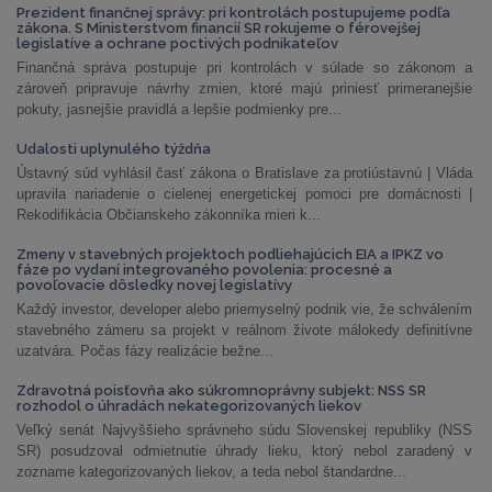
Prezident finančnej správy: pri kontrolách postupujeme podľa
zákona. S Ministerstvom financií SR rokujeme o férovejšej
legislatíve a ochrane poctivých podnikateľov
Finančná správa postupuje pri kontrolách v súlade so zákonom a
zároveň pripravuje návrhy zmien, ktoré majú priniesť primeranejšie
pokuty, jasnejšie pravidlá a lepšie podmienky pre...
Udalosti uplynulého týždňa
Ústavný súd vyhlásil časť zákona o Bratislave za protiústavnú | Vláda
upravila nariadenie o cielenej energetickej pomoci pre domácnosti |
Rekodifikácia Občianskeho zákonníka mieri k...
Zmeny v stavebných projektoch podliehajúcich EIA a IPKZ vo
fáze po vydaní integrovaného povolenia: procesné a
povoľovacie dôsledky novej legislatívy
Každý investor, developer alebo priemyselný podnik vie, že schválením
stavebného zámeru sa projekt v reálnom živote málokedy definitívne
uzatvára. Počas fázy realizácie bežne...
Zdravotná poisťovňa ako súkromnoprávny subjekt: NSS SR
rozhodol o úhradách nekategorizovaných liekov
Veľký senát Najvyššieho správneho súdu Slovenskej republiky (NSS
SR) posudzoval odmietnutie úhrady lieku, ktorý nebol zaradený v
zozname kategorizovaných liekov, a teda nebol štandardne...