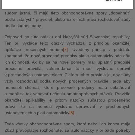
obchodnoprávne spory tvoria značnú skupinu súdnych sporov,
ktoré do reformy nespadali pod kauzálnu príslušnosť, nebolo
súdom jasné, či majú tieto obchodnoprávne spory „dobehnúť“
podľa „starých“ pravidiel, alebo už o nich majú rozhodovať súdy
podľa súdnej mapy.
Odpoveď na túto otázku dal Najvyšší súd Slovenskej republiky.
Ten pri výklade tejto otázky vychádzal z princípu okamžitej
aplikácie procesných noriem
[7]
. Uvedený princíp v podstate
znamená, že nové procesné predpisy platia automaticky odo dňa
ich účinnosti. Ak by sa na nové pomery mali uplatniť predošlé
procesné pravidlá, zákonodarca to musí výslovne upraviť
v prechodných ustanoveniach. Cieľom tohto pravidla je, aby súdy
vždy rozhodovali podľa nových procesných pravidiel, teda aby
nemuseli skúmať, ktoré procesné predpisy majú uplatňovať
a mohli sa tak venovať riešeniu hmotnoprávnych otázok. Pravidlo
okamžitej aplikability je pritom natoľko súčasťou procesného
práva, že sa nemusí výslovne upravovať v prechodných
ustanoveniach a platí automaticky
[8]
.
Teda všetky obchodnoprávne spory, ktoré neboli do konca mája
2023 právoplatne rozhodnuté, sa automaticky v prípade potreby