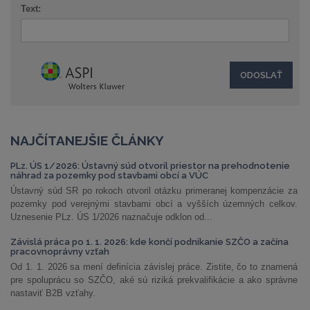
Text:
NAJČÍTANEJŠIE ČLÁNKY
PLz. ÚS 1/2026: Ústavný súd otvoril priestor na prehodnotenie
náhrad za pozemky pod stavbami obcí a VÚC
Ústavný súd SR po rokoch otvoril otázku primeranej kompenzácie za
pozemky pod verejnými stavbami obcí a vyšších územných celkov.
Uznesenie PLz. ÚS 1/2026 naznačuje odklon od...
Závislá práca po 1. 1. 2026: kde končí podnikanie SZČO a začína
pracovnoprávny vzťah
Od 1. 1. 2026 sa mení definícia závislej práce. Zistite, čo to znamená
pre spoluprácu so SZČO, aké sú riziká prekvalifikácie a ako správne
nastaviť B2B vzťahy.