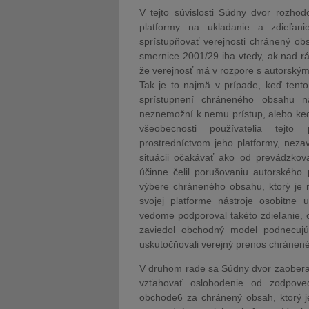
V tejto súvislosti Súdny dvor rozhod
platformy na ukladanie a zdieľan
sprístupňovať verejnosti chránený ob
smernice 2001/29 iba vtedy, ak nad r
že verejnosť má v rozpore s autorský
Tak je to najmä v prípade, keď ten
sprístupnení chráneného obsahu n
neznemožní k nemu prístup, alebo keď 
všeobecnosti používatelia tejto
prostredníctvom jeho platformy, neza
situácii očakávať ako od prevádzkova
účinne čelil porušovaniu autorského 
výbere chráneného obsahu, ktorý je
svojej platforme nástroje osobitne
vedome podporoval takéto zdieľanie,
zaviedol obchodný model podnecujú
uskutočňovali verejný prenos chránen
V druhom rade sa Súdny dvor zaoberal
vzťahovať oslobodenie od zodpove
obchode6 za chránený obsah, ktorý 