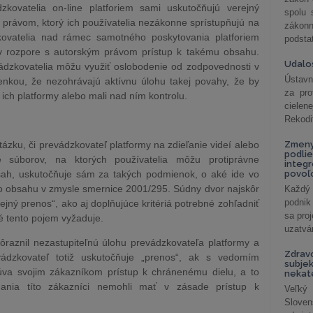
kovatelia on-line platforiem sami uskutočňujú verejný
spolu
rávom, ktorý ich používatelia nezákonne sprístupňujú na
záko
dzkovatelia nad rámec samotného poskytovania platforiem
podsta
 v rozpore s autorským právom prístup k takému obsahu.
Udalos
vádzkovatelia môžu využiť oslobodenie od zodpovednosti v
Ústavn
kou, že nezohrávajú aktívnu úlohu takej povahy, že by
za pro
ich platformy alebo mali nad ním kontrolu.
cielen
Rekodi
zku, či prevádzkovateľ platformy na zdieľanie videí alebo
Zmeny
podlie
e súborov, na ktorých používatelia môžu protiprávne
integ
bsah, uskutočňuje sám za takých podmienok, o aké ide vo
povoľo
to obsahu v zmysle smernice 2001/295. Súdny dvor najskôr
Každý 
podnik
ejný prenos“, ako aj doplňujúce kritériá potrebné zohľadniť
sa pro
é tento pojem vyžaduje.
uzatvár
ôraznil nezastupiteľnú úlohu prevádzkovateľa platformy a
Zdrav
dzkovateľ totiž uskutočňuje „prenos“, ak s vedomím
subjek
úva svojim zákazníkom prístup k chránenému dielu, a to
nekat
ania títo zákazníci nemohli mať v zásade prístup k
Veľký
Slove