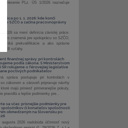
. Uznesenie PLz. ÚS 1/2026 naznačuje
od...
á práca po 1. 1. 2026: kde končí
kanie SZČO a začína pracovnoprávny
1. 2026 sa mení definícia závislej práce.
e, čo to znamená pre spoluprácu so SZČO,
 riziká prekvalifikácie a ako správne
iť B2B vzťahy.
ent finančnej správy: pri kontrolách
pujeme podľa zákona. S Ministerstvom
ií SR rokujeme o férovejšej legislatíve
rane poctivých podnikateľov
ná správa postupuje pri kontrolách v
 so zákonom a zároveň pripravuje návrhy
 ktoré majú priniesť primeranejšie pokuty,
ie pravidlá a lepšie podmienky pre...
vte sa včas: prísnejšie podmienky pre
spoločníkov či konateľov spoločnosti
ením obmedzeným na Slovensku po
026
 augusta 2026 nadobúda účinnosť nový
o obchodnom registri (č. 29/2026 Z. z.) a