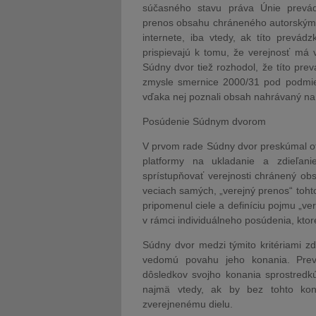
súčasného stavu práva Únie prevádz
prenos obsahu chráneného autorským p
internete, iba vtedy, ak títo prevá
prispievajú k tomu, že verejnosť má
Súdny dvor tiež rozhodol, že títo pre
zmysle smernice 2000/31 pod podmien
vďaka nej poznali obsah nahrávaný na 
Posúdenie Súdnym dvorom
V prvom rade Súdny dvor preskúmal otá
platformy na ukladanie a zdieľani
sprístupňovať verejnosti chránený o
veciach samých, „verejný prenos“ toh
pripomenul ciele a definíciu pojmu „ver
v rámci individuálneho posúdenia, ktor
Súdny dvor medzi týmito kritériami zd
vedomú povahu jeho konania. Prevá
dôsledkov svojho konania sprostredk
najmä vtedy, ak by bez tohto kon
zverejnenému dielu.