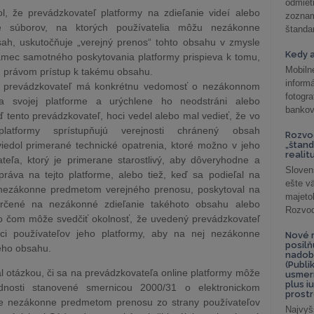
odmiet
ol, že prevádzkovateľ platformy na zdieľanie videí alebo
zoznam
ie súborov, na ktorých používatelia môžu nezákonne
štandar
sah, uskutočňuje „verejný prenos“ tohto obsahu v zmysle
Kedy a
ámec samotného poskytovania platformy prispieva k tomu,
Mobiln
m právom prístup k takému obsahu.
inform
to prevádzkovateľ má konkrétnu vedomosť o nezákonnom
fotog
a svojej platforme a urýchlene ho neodstráni alebo
bankov
tento prevádzkovateľ, hoci vedel alebo mal vedieť, že vo
 platformy sprístupňujú verejnosti chránený obsah
Rozvod
viedol primerané technické opatrenia, ktoré možno v jeho
„štand
realit
teľa, ktorý je primerane starostlivý, aby dôveryhodne a
Sloven
práva na tejto platforme, alebo tiež, keď sa podieľal na
ešte v
 nezákonne predmetom verejného prenosu, poskytoval na
majeto
 určené na nezákonné zdieľanie takéhoto obsahu alebo
Rozvod 
 o čom môže svedčiť okolnosť, že uvedený prevádzkovateľ
ci používateľov jeho platformy, aby na nej nezákonne
Nové r
posil
ého obsahu.
nadob
(Publi
 otázkou, či sa na prevádzkovateľa online platformy môže
usmer
plus i
dnosti stanovené smernicou 2000/31 o elektronickom
prostr
je nezákonne predmetom prenosu zo strany používateľov
Najvyš