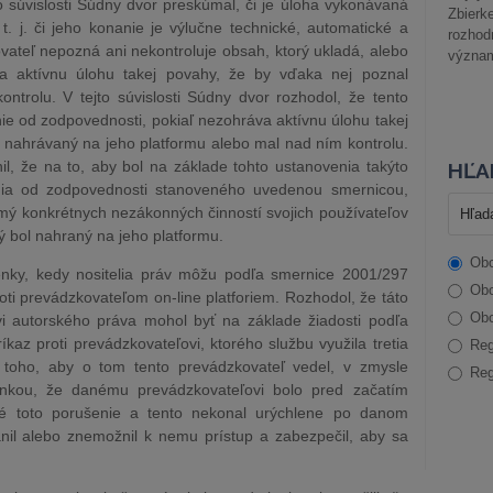
to súvislosti Súdny dvor preskúmal, či je úloha vykonávaná
Zbier
. j. či jeho konanie je výlučne technické, automatické a
rozhod
ovateľ nepozná ani nekontroluje obsah, ktorý ukladá, alebo
význam
va aktívnu úlohu takej povahy, že by vďaka nej poznal
trolu. V tejto súvislosti Súdny dvor rozhodol, že tento
e od zodpovednosti, pokiaľ nezohráva aktívnu úlohu takej
 nahrávaný na jeho platformu alebo mal nad ním kontrolu.
il, že na to, aby bol na základe tohto ustanovenia takýto
HĽA
nia od zodpovednosti stanoveného uvedenou smernicou,
mý konkrétnych nezákonných činností svojich používateľov
ý bol nahraný na jeho platformu.
Obc
nky, kedy nositelia práv môžu podľa smernice 2001/297
Obc
ti prevádzkovateľom on-line platforiem. Rozhodol, že táto
Obc
vi autorského práva mohol byť na základe žiadosti podľa
kaz proti prevádzkovateľovi, ktorého službu využila tretia
Reg
toho, aby o tom tento prevádzkovateľ vedel, v zmysle
Reg
nkou, že danému prevádzkovateľovi bolo pred začatím
 toto porušenie a tento nekonal urýchlene po danom
il alebo znemožnil k nemu prístup a zabezpečil, aby sa