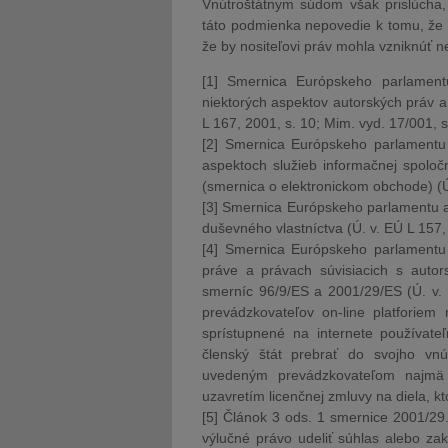
Vnútroštátnym súdom však prislúcha, 
táto podmienka nepovedie k tomu, že
že by nositeľovi práv mohla vzniknúť 
[1] Smernica Európskeho parlamen
niektorých aspektov autorských práv a 
L 167, 2001, s. 10; Mim. vyd. 17/001, s
[2] Smernica Európskeho parlamentu
aspektoch služieb informačnej spolo
(smernica o elektronickom obchode) (Ú.
[3] Smernica Európskeho parlamentu a
duševného vlastníctva (Ú. v. EÚ L 157, 
[4] Smernica Európskeho parlamentu
práve a právach súvisiacich s aut
smerníc 96/9/ES a 2001/29/ES (Ú. v.
prevádzkovateľov on-line platforiem
sprístupnené na internete používate
členský štát prebrať do svojho vn
uvedeným prevádzkovateľom najmä p
uzavretím licenčnej zmluvy na diela, kto
[5] Článok 3 ods. 1 smernice 2001/29
výlučné právo udeliť súhlas alebo zak