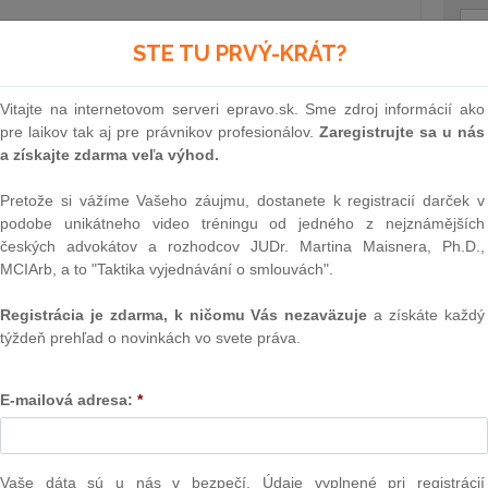
STE TU PRVÝ-KRÁT?
ID: 5228
upozornenie pre užívateľov
Text
vu práva Únie prevádzkovatelia
Vitajte na internetovom serveri epravo.sk. Sme zdroj informácií ako
v zásade nevykonávajú verejný
pre laikov tak aj pre právnikov profesionálov.
Zaregistrujte sa u nás
a získajte zdarma veľa výhod.
eného autorským právom, ktorý
chto platforiem nezákonne
Pretože si vážíme Vašeho záujmu, dostanete k registracií darček v
podobe unikátneho video tréningu od jedného z nejznámějších
nete
českých advokátov a rozhodcov JUDr. Martina Maisnera, Ph.D.,
MCIArb, a to "Taktika vyjednávání o smlouvách".
k takýto prenos v rozpore s autorským právom
ho sprístupnenia platforiem prispievajú k tomu, aby
Registrácia je zdarma, k ničomu Vás nezaväzuje
a získáte každý
 obsahu
týždeň prehľad o novinkách vo svete práva.
NAJ
o veci samej, hudobný producent Frank Peterson žaluje
PLz. Ú
na pr
E-mailová adresa:
*
tupkyňu Google pred nemeckými súdmi v súvislosti s tým,
stavb
tupnené na internete viaceré zvukové záznamy, o ktorých
Ústav
rístupnenie vykonávali používatelia tejto platformy bez jej
prime
 Winter Symphony interpretky Sarah Brightman, ako aj
verejn
Vaše dáta sú u nás v bezpečí. Údaje vyplnené pri registrácií