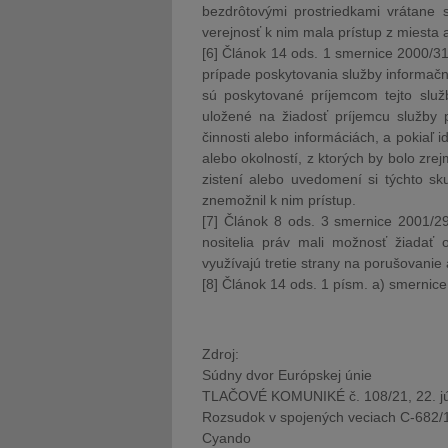
bezdrôtovými prostriedkami vrátane 
verejnosť k nim mala prístup z miesta a
[6] Článok 14 ods. 1 smernice 2000/31
prípade poskytovania služby informačne
sú poskytované príjemcom tejto služ
uložené na žiadosť príjemcu služby
činnosti alebo informáciách, a pokiaľ 
alebo okolností, z ktorých by bolo zre
zistení alebo uvedomení si týchto sku
znemožnil k nim prístup.
[7] Článok 8 ods. 3 smernice 2001/29
nositelia práv mali možnosť žiadať 
využívajú tretie strany na porušovanie
[8] Článok 14 ods. 1 písm. a) smernic
Zdroj:
Súdny dvor Európskej únie
TLAČOVÉ KOMUNIKÉ č. 108/21, 22. j
Rozsudok v spojených veciach C-682/
Cyando