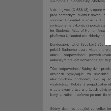
súkromné audionahrávky vyhotovené po
V druhej veci (C-683/18), v spore vo v
pred nemeckými súdmi z dôvodu sprístu
súborov Uploaded v roku 2013 rôzn
sprístupnenie vykonávali používatelia 
for Students, Atlas of Human Anatom
platformu Uploaded cez zbierky odka
Bundesgerichtshof (Spolkový súdny d
položil Súdnemu dvoru viacero preju
otázku zodpovednosti prevádzkovat
autorským právom nezákonne sprístupn
Túto zodpovednosť Súdny dvor preskú
okolností vyplývajúci zo smerni
elektronickom obchode2, ako aj z
vlastníctva3. Položené prejudiciálne
o autorskom práve a právach súvisia
ktorý sa začal uplatňovať po tom, čo n
Súdny dvor rozhodujúci vo veľkej k