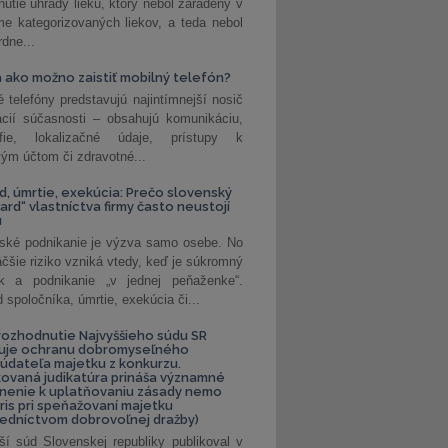
nutie úhrady lieku, ktorý nebol zaradený v
e kategorizovaných liekov, a teda nebol
dne...
 ako možno zaistiť mobilný telefón?
é telefóny predstavujú najintímnejší nosič
ácií súčasnosti – obsahujú komunikáciu,
rafie, lokalizačné údaje, prístupy k
ým účtom či zdravotné...
, úmrtie, exekúcia: Prečo slovenský
ard“ vlastníctva firmy často neustojí
u
ské podnikanie je výzva samo osebe. No
äčšie riziko vzniká vtedy, keď je súkromný
k a podnikanie „v jednej peňaženke“.
spoločníka, úmrtie, exekúcia či...
ozhodnutie Najvyššieho súdu SR
ňuje ochranu dobromyseľného
údateľa majetku z konkurzu.
kovaná judikatúra prináša významné
nenie k uplatňovaniu zásady nemo
uris pri speňažovaní majetku
edníctvom dobrovoľnej dražby)
ší súd Slovenskej republiky publikoval v