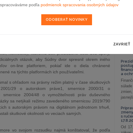
čas koncertov v rámci jej turné „Symphony Tour“.
celkov
spracováváme podľa
podmienok spracovania osobných údajov
odklon 
eci samej, vydavateľstvo Elsevier žaluje spoločnosť Cyando
pnenia on-line na jej platforme na ukladanie a zdieľanie
Závisl
podni
ych diel, ku ktorým má Elsevier výlučné práva. Toto
vzťah
tejto platformy bez jej súhlasu. Ide o diela Gray’s Anatomy
Od 1. 
y a Campbell-Walsh Urology, ku ktorým sa dalo dostať na
Zistit
zov rehabgate.com, avaxhome.ws a bookarchive.ws.
ZAVRIEŤ
aké sú
nastav
vor, Nemecko), ktorému boli predložené tieto dva spory,
diciálnych otázok, aby Súdny dvor spresnil okrem iného
Prezid
eľov on-line platforiem, pokiaľ ide o diela chránené
postu
financ
ené na týchto platformách ich používateľmi.
a och
Finanč
mal s ohľadom na právny režim platný v čase skutkových
súlade
ce 2001/29 o autorskom práve1, smernice 2000/31 o
zmien,
o smernice 2004/48 o vymožiteľnosti práv duševného
jasnejš
 otázky sa netýkali režimu zavedeného smernicou 2019/790
cich s autorským právom na digitálnom jednotnom trhu4,
Pripra
zmeny 
astali skutkové okolnosti vo veciach samých.
s ruč
17.8.2
Od 17.
omore vo svojom rozsudku najmä konštatoval, že podľa
zákon 