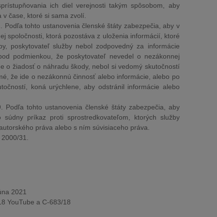
sprístupňovania ich diel verejnosti takým spôsobom, aby
 v čase, ktoré si sama zvolí.
. Podľa tohto ustanovenia členské štáty zabezpečia, aby v
j spoločnosti, ktorá pozostáva z uloženia informácií, ktoré
by, poskytovateľ služby nebol zodpovedný za informácie
 pod podmienkou, že poskytovateľ nevedel o nezákonnej
ide o žiadosť o náhradu škody, nebol si vedomý skutočností
jmé, že ide o nezákonnú činnosť alebo informácie, alebo po
točností, koná urýchlene, aby odstránil informácie alebo
. Podľa tohto ustanovenia členské štáty zabezpečia, aby
o súdny príkaz proti sprostredkovateľom, ktorých služby
 autorského práva alebo s ním súvisiaceho práva.
e 2000/31.
úna 2021
18 YouTube a C-683/18