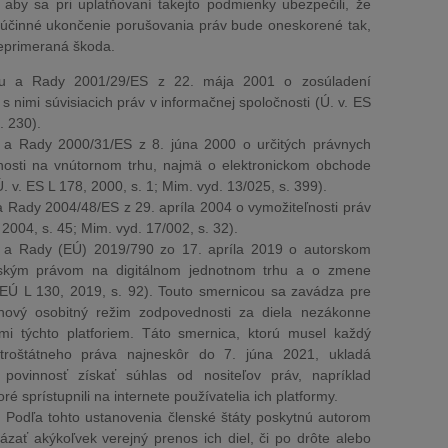
aby sa pri uplatňovaní takejto podmienky ubezpečili, že
 účinné ukončenie porušovania práv bude oneskorené tak,
neprimeraná škoda.
tu a Rady 2001/29/ES z 22. mája 2001 o zosúladení
s nimi súvisiacich práv v informačnej spoločnosti (Ú. v. ES
. 230).
 a Rady 2000/31/ES z 8. júna 2000 o určitých právnych
čnosti na vnútornom trhu, najmä o elektronickom obchode
 v. ES L 178, 2000, s. 1; Mim. vyd. 13/025, s. 399).
 Rady 2004/48/ES z 29. apríla 2004 o vymožiteľnosti práv
2004, s. 45; Mim. vyd. 17/002, s. 32).
 a Rady (EÚ) 2019/790 zo 17. apríla 2019 o autorskom
orským právom na digitálnom jednotnom trhu a o zmene
 EÚ L 130, 2019, s. 92). Touto smernicou sa zavádza pre
 nový osobitný režim zodpovednosti za diela nezákonne
ľmi týchto platforiem. Táto smernica, ktorú musel každý
útroštátneho práva najneskôr do 7. júna 2021, ukladá
ovinnosť získať súhlas od nositeľov práv, napríklad
ré sprístupnili na internete používatelia ich platformy.
. Podľa tohto ustanovenia členské štáty poskytnú autorom
ázať akýkoľvek verejný prenos ich diel, či po drôte alebo