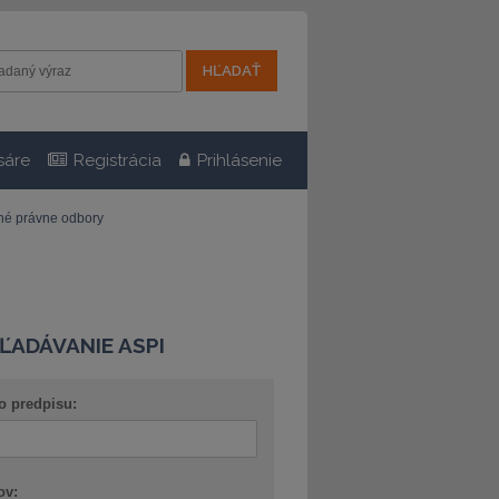
sáre
Registrácia
Prihlásenie
tné právne odbory
ĽADÁVANIE ASPI
o predpisu:
ov: