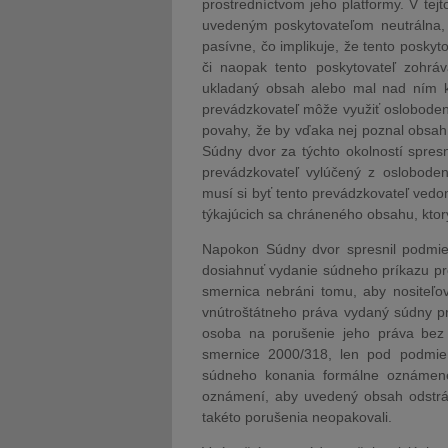
prostredníctvom jeho platformy. V tej
uvedeným poskytovateľom neutrálna, t
pasívne, čo implikuje, že tento poskyt
či naopak tento poskytovateľ zohrá
ukladaný obsah alebo mal nad ním kon
prevádzkovateľ môže využiť oslobodeni
povahy, že by vďaka nej poznal obsah
Súdny dvor za týchto okolností spresn
prevádzkovateľ vylúčený z oslobode
musí si byť tento prevádzkovateľ vedo
týkajúcich sa chráneného obsahu, ktor
Napokon Súdny dvor spresnil podmie
dosiahnuť vydanie súdneho príkazu pro
smernica nebráni tomu, aby nositeľo
vnútroštátneho práva vydaný súdny prí
osoba na porušenie jeho práva bez 
smernice 2000/318, len pod podmie
súdneho konania formálne oznámené
oznámení, aby uvedený obsah odstrán
takéto porušenia neopakovali.