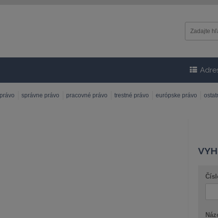
Adre
 právo
správne právo
pracovné právo
trestné právo
európske právo
osta
VYH
Čísl
Náz