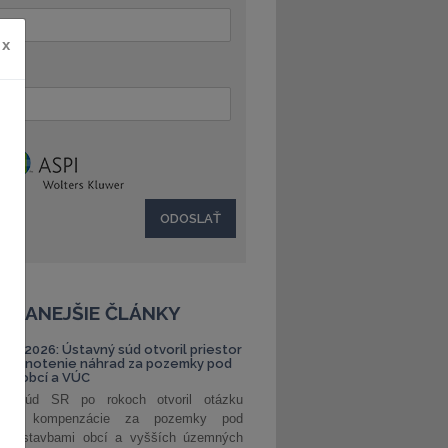
x
:
ČÍTANEJŠIE ČLÁNKY
S 1/2026: Ústavný súd otvoril priestor
ehodnotenie náhrad za pozemky pod
ami obcí a VÚC
ný súd SR po rokoch otvoril otázku
ranej kompenzácie za pozemky pod
ými stavbami obcí a vyšších územných