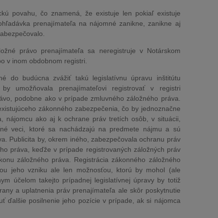
ú povahu, čo znamená, že existuje len pokiaľ existuje
ohľadávka prenajímateľa na nájomné zanikne, zanikne aj
zabezpečovalo.
ožné právo prenajímateľa sa neregistruje v Notárskom
bo v inom obdobnom registri.
 do budúcna zvážiť takú legislatívnu úpravu inštitútu
by umožňovala prenajímateľovi registrovať v registri
rávo, podobne ako v prípade zmluvného záložného práva.
u existujúceho zákonného zabezpečenia, čo by jednoznačne
, nájomcu ako aj k ochrane práv tretích osôb, v situácii,
ľné veci, ktoré sa nachádzajú na predmete nájmu a sú
. Publicita by, okrem iného, zabezpečovala ochranu práv
ého práva, keďže v prípade registrovaných záložných práv
výkonu záložného práva. Registrácia zákonného záložného
u jeho vzniku ale len možnosťou, ktorú by mohol (ale
ym účelom takejto prípadnej legislatívnej úpravy by totiž
any a uplatnenia práv prenajímateľa ale skôr poskytnutie
ť ďalšie posilnenie jeho pozície v prípade, ak si nájomca