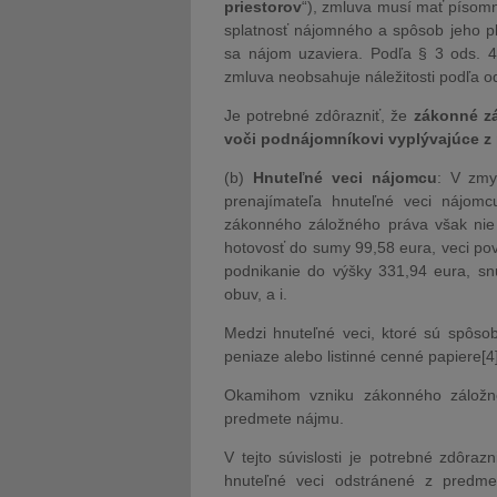
priestorov
“), zmluva musí mať písom
splatnosť nájomného a spôsob jeho pla
sa nájom uzaviera. Podľa § 3 ods. 
zmluva neobsahuje náležitosti podľa od
Je potrebné zdôrazniť, že
zákonné z
voči podnájomníkovi vyplývajúce 
(b)
Hnuteľné veci nájomcu
: V zmy
prenajímateľa hnuteľné veci nájom
zákonného záložného práva však nie 
hotovosť do sumy 99,58 eura, veci pov
podnikanie do výšky 331,94 eura, sn
obuv, a i.
Medzi hnuteľné veci, ktoré sú spôso
peniaze alebo listinné cenné papiere[4
Okamihom vzniku zákonného záložné
predmete nájmu.
V tejto súvislosti je potrebné zdôra
hnuteľné veci odstránené z predm