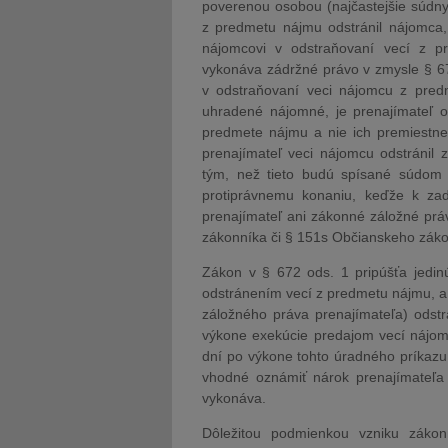
poverenou osobou (najčastejšie súdn
z predmetu nájmu odstránil nájomca, 
nájomcovi v odstraňovaní vecí z p
vykonáva zádržné právo v zmysle § 6
v odstraňovaní veci nájomcu z pred
uhradené nájomné, je prenajímateľ 
predmete nájmu a nie ich premiestne
prenajímateľ veci nájomcu odstránil
tým, než tieto budú spísané súdom 
protiprávnemu konaniu, keďže k z
prenajímateľ ani zákonné záložné pr
zákonníka či § 151s Občianskeho záko
Zákon v § 672 ods. 1 pripúšťa jedin
odstránením vecí z predmetu nájmu, a 
záložného práva prenajímateľa) odst
výkone exekúcie predajom vecí nájom
dní po výkone tohto úradného príkazu.
vhodné oznámiť nárok prenajímateľa 
vykonáva.
Dôležitou podmienkou vzniku záko