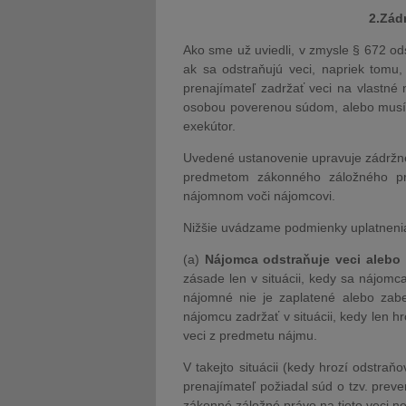
2.Zád
Ako sme už uviedli, v zmysle § 672 o
ak sa odstraňujú veci, napriek tomu
prenajímateľ zadržať veci na vlastné
osobou poverenou súdom, alebo musí
exekútor.
Uvedené ustanovenie upravuje zádržné 
predmetom zákonného záložného pr
nájomnom voči nájomcovi.
Nižšie uvádzame podmienky uplatnenia
(a)
Nájomca odstraňuje veci alebo
zásade len v situácii, kedy sa nájomc
nájomné nie je zaplatené alebo zab
nájomcu zadržať v situácii, kedy len 
veci z predmetu nájmu.
V takejto situácii (kedy hrozí odstra
prenajímateľ požiadal súd o tzv. prev
zákonné záložné právo na tieto veci n