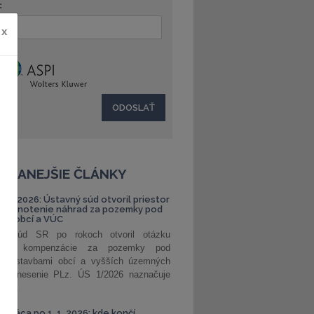
:
x
ČÍTANEJŠIE ČLÁNKY
S 1/2026: Ústavný súd otvoril priestor
ehodnotenie náhrad za pozemky pod
ami obcí a VÚC
ný súd SR po rokoch otvoril otázku
ranej kompenzácie za pozemky pod
ými stavbami obcí a vyšších územných
. Uznesenie PLz. ÚS 1/2026 naznačuje
od...
á práca po 1. 1. 2026: kde končí