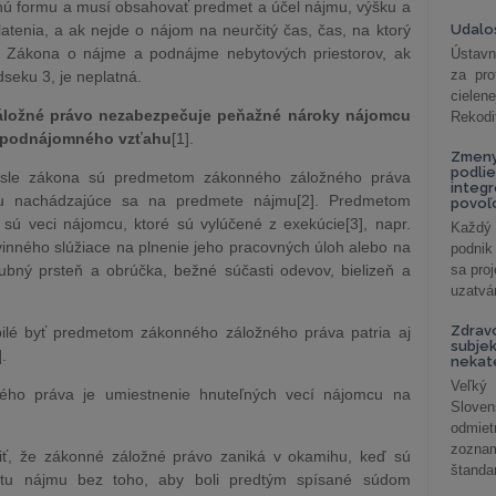
nú formu a musí obsahovať predmet a účel nájmu, výšku a
tenia, a ak nejde o nájom na neurčitý čas, čas, na ktorý
Udalos
4 Zákona o nájme a podnájme nebytových priestorov, ak
Ústavn
za pro
seku 3, je neplatná.
cielen
áložné právo nezabezpečuje peňažné nároky nájomcu
Rekodi
z podnájomného vzťahu
[1].
Zmeny
podlie
sle zákona sú predmetom zákonného záložného práva
integ
cu nachádzajúce sa na predmete nájmu[2]. Predmetom
povoľo
sú veci nájomcu, ktoré sú vylúčené z exekúcie[3], napr.
Každý 
inného slúžiace na plnenie jeho pracovných úloh alebo na
podnik
ubný prsteň a obrúčka, bežné súčasti odevov, bielizeň a
sa pro
uzatvár
Zdrav
bilé byť predmetom zákonného záložného práva patria aj
subjek
].
nekat
Veľký
ho práva je umiestnenie hnuteľných vecí nájomcu na
Slove
odmiet
zoznam
zniť, že zákonné záložné právo zaniká v okamihu, keď sú
štandar
etu nájmu bez toho, aby boli predtým spísané súdom