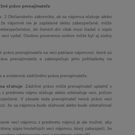
ržné právo prenajímateľa
ds. 2 Občianskeho zákonníka, ak sa nájomca sťahuje alebo
, že nájomné nie je zaplatené alebo zabezpečené, môže
 nebezpečenstvo, do ôsmich dní však musí žiadať o súpis
 veci vydať. Osobou poverenou súdom môže byť aj súdny
právo prenajímateľa na veci patriace nájomcovi, ktoré sú
áva prenajímateľa a zabezpečujú jeho pohľadávky na
 a existencie zádržného práva prenajímateľa:
 sa sťahuje
: Zádržné právo môže prenajímateľ uplatniť v
a z predmetu nájmu sťahuje alebo odstraňuje veci, pričom
ezpečené. V zásade teda prenajímateľ nemá právo veci
hrozí, že sa nájomca bude sťahovať alebo bude odstraňovať
ňovanie vecí nájomcu z predmetu nájmu) je ale možné, aby
entívny súpis hnuteľných vecí nájomcu, ktorý zabezpečí, že
ezanikne odstránením vecí z predmetu nájmu[6].