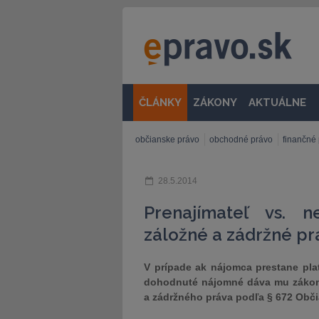
ČLÁNKY
ZÁKONY
AKTUÁLNE
občianske právo
obchodné právo
finančné
28.5.2014
Prenajímateľ vs. 
záložné a zádržné pr
V prípade ak nájomca prestane plat
dohodnuté nájomné dáva mu zákon 
a zádržného práva podľa § 672 Obč