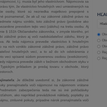
nájomcovi, t.j. musia byť jeho vlastníctvom. Nájomcovia sa
ávu tým, že vlastníctvo hnuteľných vecí umiestnených na
ie osoby, ktoré sú nezriedka majetkovo prepojené s
HĽA
rebné poznamenať, že ak už raz zákonné záložné právo na
edmete nájmu vzniklo, toto záložné právo (podobne ako
zanikne prevodom tejto veci (zálohu) na tretiu osobu. Aj
venie § 151h Občianskeho zákonníka, v zmysle ktorého, pri
Obc
í záložné právo aj voči nadobúdateľovi zálohu, ktorý je
Obc
áva. Ak teda nájomca prevedie vlastníctvo k hnuteľným
Obc
 na nich vzniklo zákonné záložné právo, záložné právo
teľovi hnuteľných vecí, a to až do ich odstránenia z
Reg
ieto veci spísané súdom poverenou osobou (exekútorom).
Reg
, kedy nájomca prevedie záloh v bežnom obchodnom styku v
Typickým príkladom je predaj tovaru v obchode, ktorý
iestoroch.
jímateľa
: Je dôležité uvedomiť si, že zákonné záložné
vky prenajímateľa voči nájomcovi na nájomnom vrátane
 Predmetom zabezpečenia teda nie sú iné pohľadávky
vzťahom, ako napríklad prevádzkové náklady, poplatky za
ájmu, zmluvné pokuty, prípadne nárok prenajímateľa voči