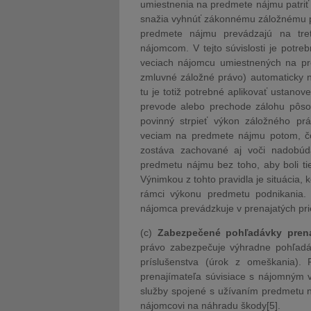
umiestnenia na predmete nájmu patriť 
snažia vyhnúť zákonnému záložnému pr
predmete nájmu prevádzajú na tret
nájomcom. V tejto súvislosti je pot
veciach nájomcu umiestnených na pr
zmluvné záložné právo) automaticky ne
tu je totiž potrebné aplikovať ustano
prevode alebo prechode zálohu pôsob
povinný strpieť výkon záložného pr
veciam na predmete nájmu potom, čo
zostáva zachované aj voči nadobúda
predmetu nájmu bez toho, aby boli t
Výnimkou z tohto pravidla je situácia
rámci výkonu predmetu podnikania. 
nájomca prevádzkuje v prenajatých pr
(c)
Zabezpečené pohľadávky prena
právo zabezpečuje výhradne pohľadá
príslušenstva (úrok z omeškania).
prenajímateľa súvisiace s nájomným 
služby spojené s užívaním predmetu n
nájomcovi na náhradu škody[5].