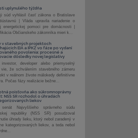
ti uplynulého týždňa
ý súd vyhlásil časť zákona o Bratislave
tiústavnú | Vláda upravila nariadenie o
ej energetickej pomoci pre domácnosti |
fikácia Občianskeho zákonníka mieri k...
 v stavebných projektoch
hajúcich EIA a IPKZ vo fáze po vydaní
rovaného povolenia: procesné a
vacie dôsledky novej legislatívy
investor, developer alebo priemyselný
 vie, že schválením stavebného zámeru
jekt v reálnom živote málokedy definitívne
a. Počas fázy realizácie bežne...
otná poisťovňa ako súkromnoprávny
t: NSS SR rozhodol o úhradách
egorizovaných liekov
 senát Najvyššieho správneho súdu
nskej republiky (NSS SR) posudzoval
nutie úhrady lieku, ktorý nebol zaradený v
e kategorizovaných liekov, a teda nebol
dne...