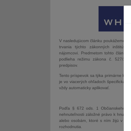
V nasledujúcom článku poukážeme na n
trvania týchto zákonných inštitút
nájomcovi. Predmetom tohto článku n
podlieha režimu zákona č. 527/200
predpisov.
Tento príspevok sa týka primárne kom
je vo viacerých ohľadoch špecifická, 
vždy automaticky aplikovať.
1.Z
Podľa § 672 ods. 1 Občianskeho zá
nehnuteľnosti záložné právo k hnuteľn
alebo osobám, ktoré s ním žijú v sp
rozhodnutia.