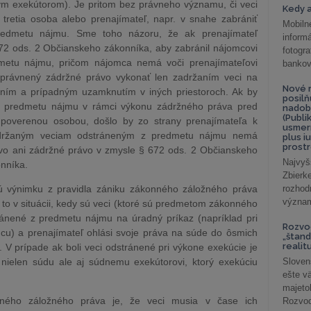
ym exekútorom). Je pritom bez právneho významu, či veci
Kedy a
tretia osoba alebo prenajímateľ, napr. v snahe zabrániť
Mobiln
redmetu nájmu. Sme toho názoru, že ak prenajímateľ
inform
72 ods. 2 Občianskeho zákonníka, aby zabránil nájomcovi
fotog
metu nájmu, pričom nájomca nemá voči prenajímateľovi
bankov
oprávnený zádržné právo vykonať len zadržaním veci na
Nové r
ním a prípadným uzamknutím v iných priestoroch. Ak by
posil
 z predmetu nájmu v rámci výkonu zádržného práva pred
nadob
(Publi
poverenou osobou, došlo by zo strany prenajímateľa k
usmer
adržaným veciam odstráneným z predmetu nájmu nemá
plus i
prostr
ávo ani zádržné právo v zmysle § 672 ods. 2 Občianskeho
Najvyš
nníka.
Zbier
ú výnimku z pravidla zániku zákonného záložného práva
rozhod
význam
to v situácii, kedy sú veci (ktoré sú predmetom zákonného
ránené z predmetu nájmu na úradný príkaz (napríklad pri
Rozvod
cu) a prenajímateľ ohlási svoje práva na súde do ôsmich
„štand
realit
 V prípade ak boli veci odstránené pri výkone exekúcie je
nielen súdu ale aj súdnemu exekútorovi, ktorý exekúciu
Sloven
ešte v
majeto
nného záložného práva je, že veci musia v čase ich
Rozvod 