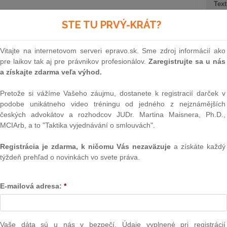
Text
STE TU PRVÝ-KRÁT?
Vitajte na internetovom serveri epravo.sk. Sme zdroj informácií ako
pre laikov tak aj pre právnikov profesionálov.
Zaregistrujte sa u nás
iektoré dôležité aspekty týkajúce sa podmienok vzniku a
a získajte zdarma veľa výhod.
ov zabezpečenia peňažných nárokov prenajímateľa voči
ie je výkon zákonného záložného práva, ktorý zvyčajne
Pretože si vážíme Vašeho záujmu, dostanete k registracií darček v
2 Z. z. o dobrovoľných dražbách, v znení neskorších
podobe unikátneho video tréningu od jedného z nejznámějších
českých advokátov a rozhodcov JUDr. Martina Maisnera, Ph.D.,
NAJ
MCIArb, a to "Taktika vyjednávání o smlouvách".
erčných nájmov nebytových priestorov. Úprava nájmu bytu
a preto naň závery obsiahnuté v tomto článku nie je možné
PLz. Ú
Registrácia je zdarma, k ničomu Vás nezaväzuje
a získáte každý
na pr
týždeň prehľad o novinkách vo svete práva.
stavb
ákonné záložné právo
Ústav
prime
E-mailová adresa:
*
konníka, na zabezpečenie nájomného má prenajímateľ
verejn
ým veciam, ktoré sú na prenajatej veci a patria nájomcovi
celkov
odklon 
oločnej domácnosti, s výnimkou vecí vylúčených z výkonu
Vaše dáta sú u nás v bezpečí. Údaje vyplnené pri registrácií
Závisl