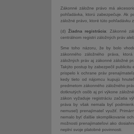
Zákonné záložne právo má akcesorick
pohľadávka, ktorú zabezpečuje. Ak p
záložné právo, ktoré túto pohľadávku 
(d)
Žiadna registrácia
: Zákonné zál
centrálnom registri záložných práv ale
Sme toho názoru, že by bolo vhodné
zákonného záložného práva, ktorá 
záložných práv aj zákonné záložné p
Takýto postup by zabezpečil publicit
prispelo k ochrane práv prenajímateľa
kedy tieto od nájomcu kupujú hnute
predmetom zákonného záložného práva
dotknutých osôb aj pri výkone záložn
zákon vyžaduje registráciu začatia 
práva by však nemala byť podmienko
nemusel) prenajímateľ využiť. Primárn
nemalo byť ďalšie skomplikovanie ochr
možnosti prenajímateľovi ako dosiahnu
neplní svoje platobné povinnosti.