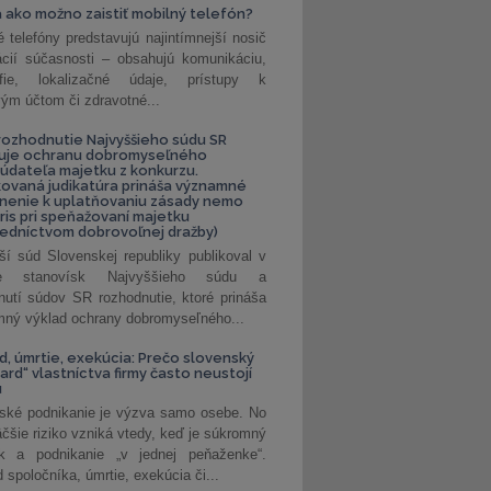
 ako možno zaistiť mobilný telefón?
é telefóny predstavujú najintímnejší nosič
ácií súčasnosti – obsahujú komunikáciu,
rafie, lokalizačné údaje, prístupy k
ým účtom či zdravotné...
ozhodnutie Najvyššieho súdu SR
ňuje ochranu dobromyseľného
údateľa majetku z konkurzu.
kovaná judikatúra prináša významné
nenie k uplatňovaniu zásady nemo
uris pri speňažovaní majetku
edníctvom dobrovoľnej dražby)
ší súd Slovenskej republiky publikoval v
ke stanovísk Najvyššieho súdu a
nutí súdov SR rozhodnutie, ktoré prináša
ný výklad ochrany dobromyseľného...
, úmrtie, exekúcia: Prečo slovenský
ard“ vlastníctva firmy často neustojí
u
ské podnikanie je výzva samo osebe. No
äčšie riziko vzniká vtedy, keď je súkromný
k a podnikanie „v jednej peňaženke“.
spoločníka, úmrtie, exekúcia či...