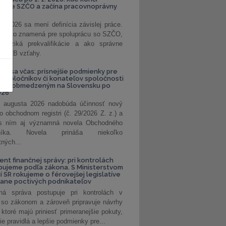
kanie SZČO a začína pracovnoprávny
1. 2026 sa mení definícia závislej práce.
e, čo to znamená pre spoluprácu so SZČO,
 riziká prekvalifikácie a ako správne
iť B2B vzťahy.
vte sa včas: prísnejšie podmienky pre
spoločníkov či konateľov spoločnosti
ením obmedzeným na Slovensku po
026
 augusta 2026 nadobúda účinnosť nový
o obchodnom registri (č. 29/2026 Z. z.) a
 s ním aj významná novela Obchodného
nníka. Novela prináša niekoľko
tných...
ent finančnej správy: pri kontrolách
pujeme podľa zákona. S Ministerstvom
ií SR rokujeme o férovejšej legislatíve
rane poctivých podnikateľov
ná správa postupuje pri kontrolách v
 so zákonom a zároveň pripravuje návrhy
 ktoré majú priniesť primeranejšie pokuty,
ie pravidlá a lepšie podmienky pre...