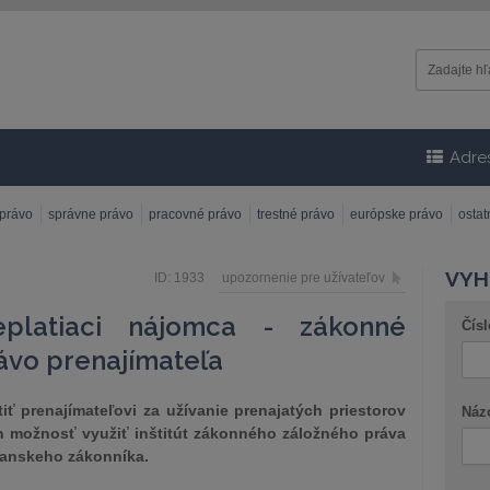
Adre
 právo
správne právo
pracovné právo
trestné právo
európske právo
osta
VYH
ID: 1933
upozornenie pre užívateľov
neplatiaci nájomca - zákonné
Čísl
ávo prenajímateľa
iť prenajímateľovi za užívanie prenajatých priestorov
Náz
možnosť využiť inštitút zákonného záložného práva
ianskeho zákonníka.