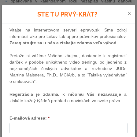
opakovane v kalendárnom roku nezaplatí vlastnú daňovú
povinnosť,
x
STE TU PRVÝ-KRÁT?
opakovane nie je zastihnuteľný na adrese,
opakovane porušuje povinnosti pri daňovej kontrole.
Vitajte na internetovom serveri epravo.sk. Sme zdroj
Odberatelia osôb uvedených v tomto zozname sa stávajú
informácií ako pre laikov tak aj pre právnikov profesionálov.
ručiteľmi za daň, ktorú tieto osoby neodviedli do ŠR. Ručiteľovi
Zaregistrujte sa u nás a získajte zdarma veľa výhod.
povinnosť uhradiť nezaplatenú daň uloží daňový úrad
rozhodnutím. Ako predísť začatiu konania zo strany správcu
Pretože si vážíme Vašeho záujmu, dostanete k registracií
dane?
darček v podobe unikátneho video tréningu od jedného z
nejznámějších českých advokátov a rozhodcov JUDr.
Ak sa odberatelia chcú vyhnúť plateniu dane z pridanej hodnoty
Martina Maisnera, Ph.D., MCIArb, a to "Taktika vyjednávání
za svojich dodávateľov zverejnených v zozname na portáli
o smlouvách".
finančnej správy, môžu zaplatiť daň uvedenú na faktúre za prijaté
tovary a služby priamo na OUD svojho dodávateľa.
Registrácia je zdarma, k ničomu Vás nezaväzuje
a
Ak platbu na OUD dodávateľa vykonajú
v lehote splatnosti
získáte každý týždeň prehľad o novinkách vo svete práva.
dane, ručenie
vôbec
nevznikne
a nebude dôvod na vydanie
rozhodnutia.
E-mailová adresa:
*
Ak platbu na OUD dodávateľa vykonajú
po lehote splatnosti
dane
, ale ešte pred vydaním rozhodnutia podľa § 69b zákona
o DPH,
ručenie zanikne
.