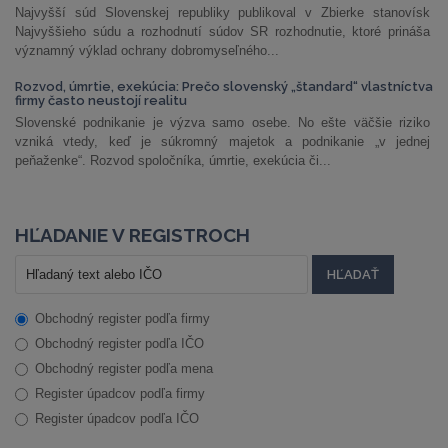
Najvyšší súd Slovenskej republiky publikoval v Zbierke stanovísk
Najvyššieho súdu a rozhodnutí súdov SR rozhodnutie, ktoré prináša
významný výklad ochrany dobromyseľného...
Rozvod, úmrtie, exekúcia: Prečo slovenský „štandard“ vlastníctva
firmy často neustojí realitu
Slovenské podnikanie je výzva samo osebe. No ešte väčšie riziko
vzniká vtedy, keď je súkromný majetok a podnikanie „v jednej
peňaženke“. Rozvod spoločníka, úmrtie, exekúcia či...
HĽADANIE V REGISTROCH
Obchodný register podľa firmy
Obchodný register podľa IČO
Obchodný register podľa mena
Register úpadcov podľa firmy
Register úpadcov podľa IČO