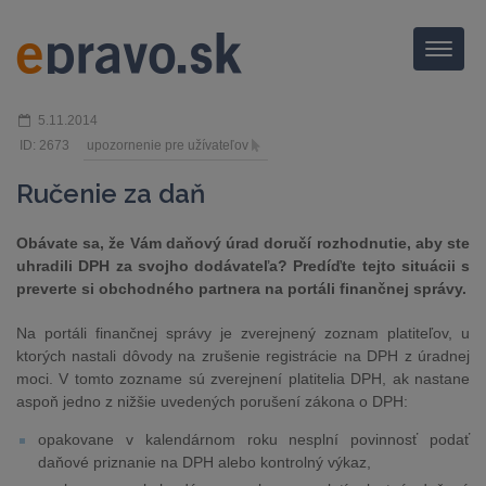
Menu
5.11.2014
ID: 2673
upozornenie pre užívateľov
Ručenie za daň
Obávate sa, že Vám daňový úrad doručí rozhodnutie, aby ste
uhradili DPH za svojho dodávateľa? Predíďte tejto situácii s
preverte si obchodného partnera na portáli finančnej správy.
Na portáli finančnej správy je zverejnený zoznam platiteľov, u
ktorých nastali dôvody na zrušenie registrácie na DPH z úradnej
moci. V tomto zozname sú zverejnení platitelia DPH, ak nastane
aspoň jedno z nižšie uvedených porušení zákona o DPH:
opakovane v kalendárnom roku nesplní povinnosť podať
daňové priznanie na DPH alebo kontrolný výkaz,