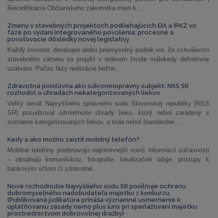
Rekodifikácia Občianskeho zákonníka mieri k...
Zmeny v stavebných projektoch podliehajúcich EIA a IPKZ vo
fáze po vydaní integrovaného povolenia: procesné a
povoľovacie dôsledky novej legislatívy
Každý investor, developer alebo priemyselný podnik vie, že schválením
stavebného zámeru sa projekt v reálnom živote málokedy definitívne
uzatvára. Počas fázy realizácie bežne...
Zdravotná poisťovňa ako súkromnoprávny subjekt: NSS SR
rozhodol o úhradách nekategorizovaných liekov
Veľký senát Najvyššieho správneho súdu Slovenskej republiky (NSS
SR) posudzoval odmietnutie úhrady lieku, ktorý nebol zaradený v
zozname kategorizovaných liekov, a teda nebol štandardne...
Kedy a ako možno zaistiť mobilný telefón?
Mobilné telefóny predstavujú najintímnejší nosič informácií súčasnosti
– obsahujú komunikáciu, fotografie, lokalizačné údaje, prístupy k
bankovým účtom či zdravotné...
Nové rozhodnutie Najvyššieho súdu SR posilňuje ochranu
dobromyseľného nadobúdateľa majetku z konkurzu.
(Publikovaná judikatúra prináša významné usmernenie k
uplatňovaniu zásady nemo plus iuris pri speňažovaní majetku
prostredníctvom dobrovoľnej dražby)