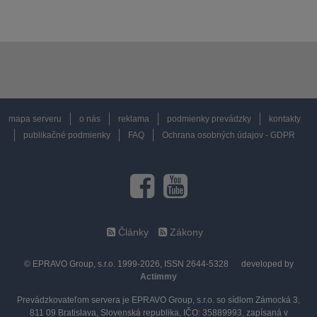
mapa serveru
o nás
reklama
podmienky prevádzky
kontakty
publikačné podmienky
FAQ
Ochrana osobných údajov - GDPR
Články
Zákony
© EPRAVO Group, s.r.o. 1999-2026, ISSN 2644-5328
developed by
Actimmy
Prevádzkovateľom servera je EPRAVO Group, s.r.o. so sídlom Zámocká 3,
811 09 Bratislava, Slovenská republika, IČO: 35889993, zapísaná v