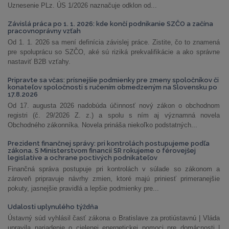
Uznesenie PLz. ÚS 1/2026 naznačuje odklon od...
Závislá práca po 1. 1. 2026: kde končí podnikanie SZČO a začína
pracovnoprávny vzťah
Od 1. 1. 2026 sa mení definícia závislej práce. Zistite, čo to znamená
pre spoluprácu so SZČO, aké sú riziká prekvalifikácie a ako správne
nastaviť B2B vzťahy.
Pripravte sa včas: prísnejšie podmienky pre zmeny spoločníkov či
konateľov spoločnosti s ručením obmedzeným na Slovensku po
17.8.2026
Od 17. augusta 2026 nadobúda účinnosť nový zákon o obchodnom
registri (č. 29/2026 Z. z.) a spolu s ním aj významná novela
Obchodného zákonníka. Novela prináša niekoľko podstatných...
Prezident finančnej správy: pri kontrolách postupujeme podľa
zákona. S Ministerstvom financií SR rokujeme o férovejšej
legislatíve a ochrane poctivých podnikateľov
Finančná správa postupuje pri kontrolách v súlade so zákonom a
zároveň pripravuje návrhy zmien, ktoré majú priniesť primeranejšie
pokuty, jasnejšie pravidlá a lepšie podmienky pre...
Udalosti uplynulého týždňa
Ústavný súd vyhlásil časť zákona o Bratislave za protiústavnú | Vláda
upravila nariadenie o cielenej energetickej pomoci pre domácnosti |