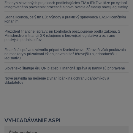
Zmeny v stavebných projektoch podliehajúcich EIA a IPKZ vo fáze po vydaní
integrovaného povolenia: procesné a povoľovacie dôsledky novej legislatívy
Jedna licencia, celý trh EÚ: Výhody a praktický sprievodca CASP licenčným
konaním
Prezident finančnej správy: pri kontrolách postupujeme podľa zákona. S
Ministerstvom financií SR rokujeme o férovejšej legislatíve a ochrane
poctivých podnikateľov
Finančná správa uzatvorila prípad v Kvetoslavove. Zároveň však poukázala
na medzery v priznávaní tržieb, navrhla tiež férovejšiu a jednoduchšiu
legislatívu
Slovensko štartuje éru QR platieb: Finančná správa aj banky sú pripravené
Nové pravidlá na riešenie zlyhaní bánk na ochranu daňovníkov a
vkladateľov
VYHĽADÁVANIE ASPI
Číslo predpisu: