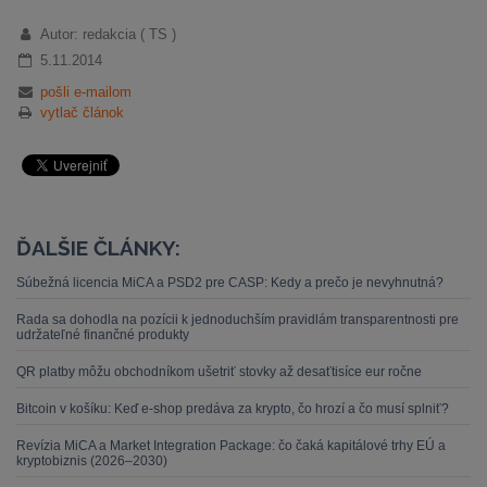
Autor: redakcia ( TS )
5.11.2014
pošli e-mailom
vytlač článok
ĎALŠIE ČLÁNKY:
Súbežná licencia MiCA a PSD2 pre CASP: Kedy a prečo je nevyhnutná?
Rada sa dohodla na pozícii k jednoduchším pravidlám transparentnosti pre
udržateľné finančné produkty
QR platby môžu obchodníkom ušetriť stovky až desaťtisíce eur ročne
Bitcoin v košíku: Keď e-shop predáva za krypto, čo hrozí a čo musí splniť?
Revízia MiCA a Market Integration Package: čo čaká kapitálové trhy EÚ a
kryptobiznis (2026–2030)