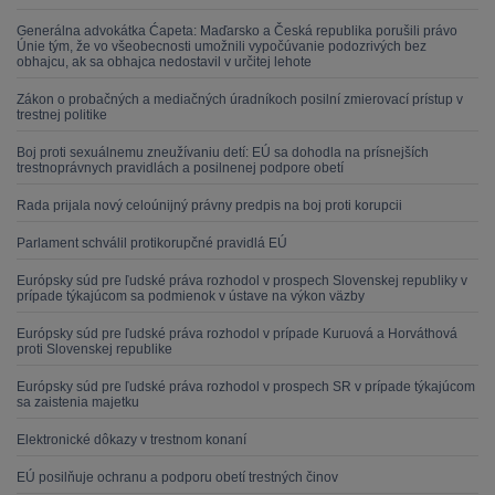
Generálna advokátka Ćapeta: Maďarsko a Česká republika porušili právo
Únie tým, že vo všeobecnosti umožnili vypočúvanie podozrivých bez
obhajcu, ak sa obhajca nedostavil v určitej lehote
Zákon o probačných a mediačných úradníkoch posilní zmierovací prístup v
trestnej politike
Boj proti sexuálnemu zneužívaniu detí: EÚ sa dohodla na prísnejších
trestnoprávnych pravidlách a posilnenej podpore obetí
Rada prijala nový celoúnijný právny predpis na boj proti korupcii
Parlament schválil protikorupčné pravidlá EÚ
Európsky súd pre ľudské práva rozhodol v prospech Slovenskej republiky v
prípade týkajúcom sa podmienok v ústave na výkon väzby
Európsky súd pre ľudské práva rozhodol v prípade Kuruová a Horváthová
proti Slovenskej republike
Európsky súd pre ľudské práva rozhodol v prospech SR v prípade týkajúcom
sa zaistenia majetku
Elektronické dôkazy v trestnom konaní
EÚ posilňuje ochranu a podporu obetí trestných činov