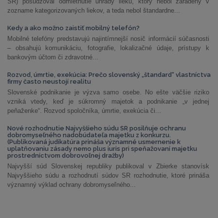
SR) posudzoval odmietnutie úhrady lieku, ktorý nebol zaradený v
zozname kategorizovaných liekov, a teda nebol štandardne...
Kedy a ako možno zaistiť mobilný telefón?
Mobilné telefóny predstavujú najintímnejší nosič informácií súčasnosti
– obsahujú komunikáciu, fotografie, lokalizačné údaje, prístupy k
bankovým účtom či zdravotné...
Rozvod, úmrtie, exekúcia: Prečo slovenský „štandard“ vlastníctva
firmy často neustojí realitu
Slovenské podnikanie je výzva samo osebe. No ešte väčšie riziko
vzniká vtedy, keď je súkromný majetok a podnikanie „v jednej
peňaženke“. Rozvod spoločníka, úmrtie, exekúcia či...
Nové rozhodnutie Najvyššieho súdu SR posilňuje ochranu
dobromyseľného nadobúdateľa majetku z konkurzu.
(Publikovaná judikatúra prináša významné usmernenie k
uplatňovaniu zásady nemo plus iuris pri speňažovaní majetku
prostredníctvom dobrovoľnej dražby)
Najvyšší súd Slovenskej republiky publikoval v Zbierke stanovísk
Najvyššieho súdu a rozhodnutí súdov SR rozhodnutie, ktoré prináša
významný výklad ochrany dobromyseľného...