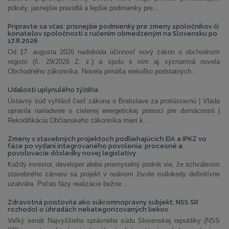
pokuty, jasnejšie pravidlá a lepšie podmienky pre...
Pripravte sa včas: prísnejšie podmienky pre zmeny spoločníkov či
konateľov spoločnosti s ručením obmedzeným na Slovensku po
17.8.2026
Od 17. augusta 2026 nadobúda účinnosť nový zákon o obchodnom
registri (č. 29/2026 Z. z.) a spolu s ním aj významná novela
Obchodného zákonníka. Novela prináša niekoľko podstatných...
Udalosti uplynulého týždňa
Ústavný súd vyhlásil časť zákona o Bratislave za protiústavnú | Vláda
upravila nariadenie o cielenej energetickej pomoci pre domácnosti |
Rekodifikácia Občianskeho zákonníka mieri k...
Zmeny v stavebných projektoch podliehajúcich EIA a IPKZ vo
fáze po vydaní integrovaného povolenia: procesné a
povoľovacie dôsledky novej legislatívy
Každý investor, developer alebo priemyselný podnik vie, že schválením
stavebného zámeru sa projekt v reálnom živote málokedy definitívne
uzatvára. Počas fázy realizácie bežne...
Zdravotná poisťovňa ako súkromnoprávny subjekt: NSS SR
rozhodol o úhradách nekategorizovaných liekov
Veľký senát Najvyššieho správneho súdu Slovenskej republiky (NSS