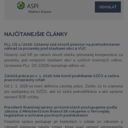
NAJČÍTANEJŠIE ČLÁNKY
PLz. ÚS 1/2026: Ústavný súd otvoril priestor na prehodnotenie
náhrad za pozemky pod stavbami obcí a VÚC
Ústavný súd SR po rokoch otvoril otázku primeranej kompenzácie za
pozemky pod verejnými stavbami obcí a vyšších územných celkov.
Uznesenie PLz. ÚS 1/2026 naznačuje odklon od...
Závislá práca po 1. 1. 2026: kde končí podnikanie SZČO a začína
pracovnoprávny vzťah
Od 1. 1. 2026 sa mení definícia závislej práce. Zistite, čo to znamená
pre spoluprácu so SZČO, aké sú riziká prekvalifikácie a ako správne
nastaviť B2B vzťahy.
Prezident finančnej správy: pri kontrolách postupujeme podľa
zákona. S Ministerstvom financií SR rokujeme o férovejšej
legislatíve a ochrane poctivých podnikateľov
Finančná správa postupuje pri kontrolách v súlade so zákonom a
zároveň pripravuje návrhy zmien, ktoré majú priniesť primeranejšie