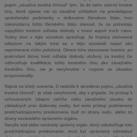
pojem „závažná trestná činnosť“ tým, že do neho zahrnú trestné
činy, ktoré zjavne nie sú závažné vzhľadom na prevládajúce
spoločenské podmienky v dotknutom členskom štáte, hoci
zákonodarca tohto členského štátu stanovil, že sa potrestajú
najvyšším trestom odňatia slobody v trvaní aspoň troch rokov.
Súdny dvor v tejto súvislosti spresňuje, že hranica stanovená
odkazom na takýto trest sa v tejto súvislosti nejaví ako
neprimerane nízko položená. Okrem toho stanovenie hranice, po
prekročení ktorej trest odňatia slobody uložený za trestný čin
odôvodňuje kvalifikáciu tohto trestného činu ako závažného
trestného činu, nie je nevyhnutne v rozpore so zásadou
proporcionality.
Najmä na účely overenia, či nedošlo k skresleniu pojmu „závažná
trestná činnosť“, je však nevyhnutné, aby v prípade, že prístup k
uchovávaným údajom zahŕňa riziko závažného zásahu do
základných práv dotknutej osoby, bol tento prístup podmienený
predchádzajúcemu preskúmaniu buď zo strany súdu, alebo zo
strany nezávislého správneho orgánu.
Navyše súd alebo nezávislý správny orgán, ktorý uskutočňuje toto
predchádzajúce preskúmanie, musí byť oprávnený odmietnuť