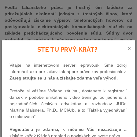
Podľa talianskeho práva je trestný čin krádeže za
priťažujúcich okolností jedným z trestných činov, ktoré
odôvodňujú získanie výpisov telefonických hovorov od
poskytovateľa elektronických komunikačných služieb na
základe predchádzajúceho povolenia súdu. Súdny dvor
rozhodol, že prístup k výpisom možno poskytnúť len vo
vzťahu k údajom osôb podozrivých z účasti na závažnom
x
STE TU PRVÝ-KRÁT?
trestnom čine, pričom spresňuje, že definovať „závažné
trestné činy“ prislúcha členským štátom. Súd poverený
Vitajte na internetovom serveri epravo.sk. Sme zdroj
povolením tohto prístupu však musí byť oprávnený
informácií ako pre laikov tak aj pre právnikov profesionálov.
odmietnuť alebo obmedziť uvedený prístup, ak zistí, že
Zaregistrujte sa u nás a získajte zdarma veľa výhod.
zásah do základných práv na rešpektovanie súkromia a
ochranu osobných údajov, spôsobený uvedeným prístupom,
Pretože si vážíme Vašeho záujmu, dostanete k registracií
je závažný, hoci je zjavné, že dotknutý trestný čin nie je
darček v podobe unikátneho video tréningu od jedného z
závažný vzhľadom na spoločenské podmienky prevládajúce
nejznámějších českých advokátov a rozhodcov JUDr.
v dotknutom členskom štáte.
Martina Maisnera, Ph.D., MCIArb, a to "Taktika vyjednávání
V rámci trestného stíhania týkajúceho sa krádeže dvoch
o smlouvách".
mobilných telefónov za priťažujúcich okolností prokuratúra
(Bolzano) žiada taliansky súd o povolenie získať od všetkých
Registrácia je zdarma, k ničomu Vás nezaväzuje
a
telefónnych operátorov výpisy telefonických hovorov z
získáte každý týždeň prehľad o novinkách vo svete práva.