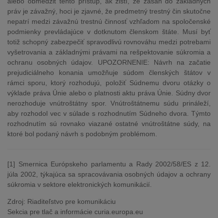
alebo obmedziť tento prístup, ak zistí, že zásah do základných
práv je závažný, hoci je zjavné, že predmetný trestný čin skutočne
nepatrí medzi závažnú trestnú činnosť vzhľadom na spoločenské
podmienky prevládajúce v dotknutom členskom štáte. Musí byť
totiž schopný zabezpečiť spravodlivú rovnováhu medzi potrebami
vyšetrovania a základnými právami na rešpektovanie súkromia a
ochranu osobných údajov. UPOZORNENIE: Návrh na začatie
prejudiciálneho konania umožňuje súdom členských štátov v
rámci sporu, ktorý rozhodujú, položiť Súdnemu dvoru otázky o
výklade práva Únie alebo o platnosti aktu práva Únie. Súdny dvor
nerozhoduje vnútroštátny spor. Vnútroštátnemu súdu prináleží,
aby rozhodol vec v súlade s rozhodnutím Súdneho dvora. Týmto
rozhodnutím sú rovnako viazané ostatné vnútroštátne súdy, na
ktoré bol podaný návrh s podobným problémom.
[1] Smernica Európskeho parlamentu a Rady 2002/58/ES z 12.
júla 2002, týkajúca sa spracovávania osobných údajov a ochrany
súkromia v sektore elektronických komunikácií.
Zdroj: Riaditeľstvo pre komunikáciu
Sekcia pre tlač a informácie curia.europa.eu