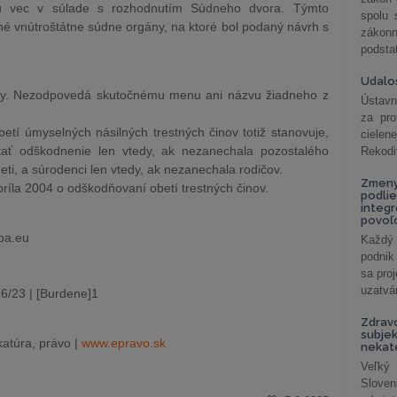
nu vec v súlade s rozhodnutím Súdneho dvora. Týmto
spolu
é vnútroštátne súdne orgány, na ktoré bol podaný návrh s
záko
podsta
Udalos
tívny. Nezodpovedá skutočnému menu ani názvu žiadneho z
Ústavn
za pro
etí úmyselných násilných trestných činov totiž stanovuje,
cielen
tať odškodnenie len vtedy, ak nezanechala pozostalého
Rekodi
ti, a súrodenci len vtedy, ak nezanechala rodičov.
Zmeny
ríla 2004 o odškodňovaní obetí trestných činov.
podlie
integ
povoľo
opa.eu
Každý 
podnik
sa pro
uzatvár
6/23 | [Burdene]1
Zdrav
subjek
atúra, právo |
www.epravo.sk
nekat
Veľký
Slove