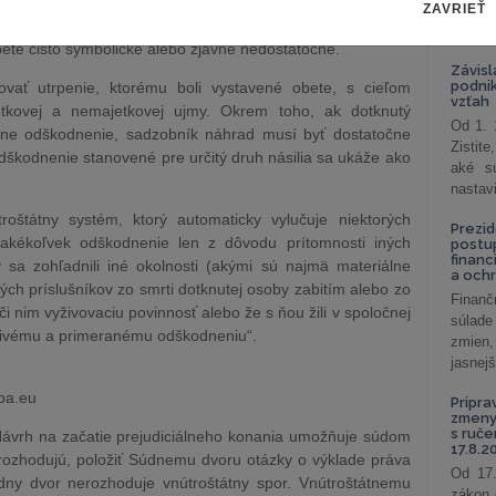
Hoci si členské štáty v tejto súvislosti ponechávajú voľnú
ZAVRIEŤ
celkov
kodnenie, ktoré je vzhľadom na závažnosť následkov
odklon 
bete čisto symbolické alebo zjavne nedostatočné.
Závisl
podni
vať utrpenie, ktorému boli vystavené obete, s cieľom
vzťah
etkovej a nemajetkovej ujmy. Okrem toho, ak dotknutý
Od 1. 
lne odškodnenie, sadzobník náhrad musí byť dostatočne
Zistit
dškodnenie stanovené pre určitý druh násilia sa ukáže ako
aké sú
nastav
oštátny systém, ktorý automaticky vylučuje niektorých
Prezid
 akékoľvek odškodnenie len z dôvodu prítomnosti iných
postu
financ
y sa zohľadnili iné okolnosti (akými sú najmä materiálne
a och
ých príslušníkov zo smrti dotknutej osoby zabitím alebo zo
Finanč
i nim vyživovaciu povinnosť alebo že s ňou žili v spoločnej
súlade
livému a primeranému odškodneniu“.
zmien,
jasnejš
opa.eu
Pripra
zmeny 
s ruč
vrh na začatie prejudiciálneho konania umožňuje súdom
17.8.2
 rozhodujú, položiť Súdnemu dvoru otázky o výklade práva
Od 17.
údny dvor nerozhoduje vnútroštátny spor. Vnútroštátnemu
zákon 