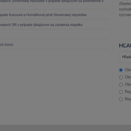
ospech Slovenskej republiky v prípade týkajúcom sa podmienok v
Zbier
rozhod
význam
ípade Kuruová a Horváthová proti Slovenskej republike
ospech SR v prípade týkajúcom sa zaistenia majetku
HĽA
ých činov
Obc
Obc
Obc
Reg
Reg