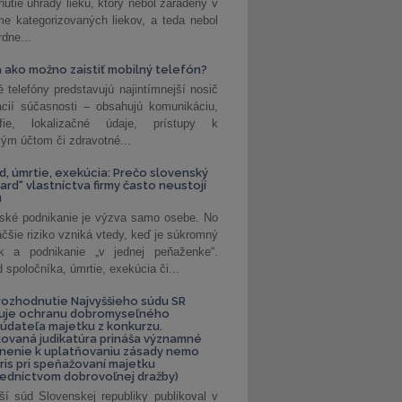
nutie úhrady lieku, ktorý nebol zaradený v
e kategorizovaných liekov, a teda nebol
dne...
 ako možno zaistiť mobilný telefón?
é telefóny predstavujú najintímnejší nosič
ácií súčasnosti – obsahujú komunikáciu,
rafie, lokalizačné údaje, prístupy k
ým účtom či zdravotné...
, úmrtie, exekúcia: Prečo slovenský
ard“ vlastníctva firmy často neustojí
u
ské podnikanie je výzva samo osebe. No
äčšie riziko vzniká vtedy, keď je súkromný
k a podnikanie „v jednej peňaženke“.
spoločníka, úmrtie, exekúcia či...
ozhodnutie Najvyššieho súdu SR
ňuje ochranu dobromyseľného
údateľa majetku z konkurzu.
kovaná judikatúra prináša významné
nenie k uplatňovaniu zásady nemo
uris pri speňažovaní majetku
edníctvom dobrovoľnej dražby)
ší súd Slovenskej republiky publikoval v