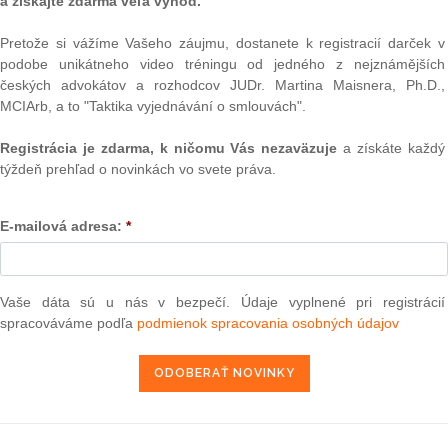
a získajte zdarma veľa výhod.
ným príslušníkom
Pretože si vážíme Vašeho záujmu, dostanete k registracií darček v
vi, ktorý zabil svoju bývalú partnerku, povinnosť vyplatiť
podobe unikátneho video tréningu od jedného z nejznámějších
obete. Keďže páchateľ zabitia bol platobne neschopný,
Text
českých advokátov a rozhodcov JUDr. Martina Maisnera, Ph.D.,
nenie, ktoré bolo znížené v porovnaní s tým, ktoré bolo
MCIArb, a to "Taktika vyjednávání o smlouvách".
jej manželovi, od ktorého bola niekoľko rokov odlúčená.2
Registrácia je zdarma, k ničomu Vás nezaväzuje
a získáte každý
obrátili na Súd v Benátkach (Taliansko) so žiadosťou o
týždeň prehľad o novinkách vo svete práva.
nie zohľadňujúce ujmu, ktorá im bola spôsobená týmto
E-mailová adresa:
*
ýta Súdneho dvora, či je vnútroštátna právna úprava, ktorá
odškodnenia niektorým rodinným príslušníkom obete
 v prípade jej úmrtia v dôsledku zabitia, zlučiteľná so
restných činov3.
Vaše dáta sú u nás v bezpečí. Údaje vyplnené pri registrácií
áto smernica ukladá členským štátom povinnosť zaviesť
NAJ
spracováváme podľa
podmienok spracovania osobných údajov
 spôsobilý vzťahovať sa nielen na osoby, ktoré boli samy
PLz. Ú
estnej činnosti ako priame obete, ale aj na ich blízkych
na pr
ášajú dôsledky tejto trestnej činnosti ako nepriame obete.
stavb
Ústav
e dotknutá smernica ukladá členským štátom povinnosť
prime
 úmyselných násilných trestných činov, ktorý zaručuje
verejn