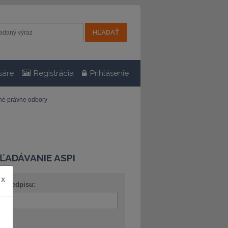
sáre
Registrácia
Prihlásenie
tné právne odbory
ĽADÁVANIE ASPI
x
o predpisu:
ov: