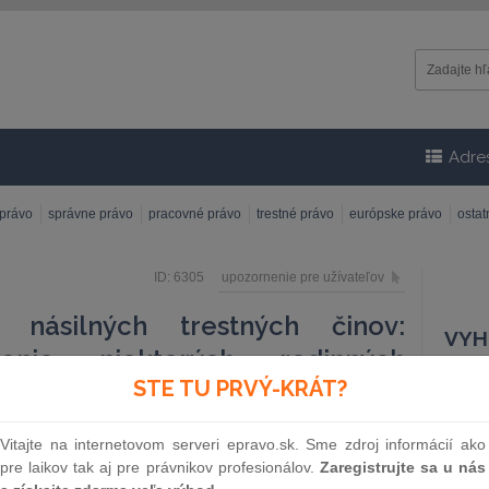
Adre
 právo
správne právo
pracovné právo
trestné právo
európske právo
osta
ID: 6305
upozornenie pre užívateľov
 násilných trestných činov:
VYH
čenie niektorých rodinných
STE TU PRVÝ-KRÁT?
abitia nezaručuje „spravodlivé a
Čísl
enie
Vitajte na internetovom serveri epravo.sk. Sme zdroj informácií ako
pre laikov tak aj pre právnikov profesionálov.
Zaregistrujte sa u nás
ž len samotné rodinné vzťahy, ako je napríklad rozsah
Náz