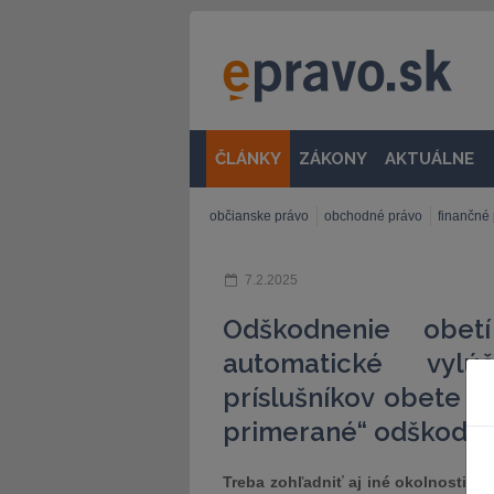
ČLÁNKY
ZÁKONY
AKTUÁLNE
občianske právo
obchodné právo
finančné
7.2.2025
Odškodnenie obetí
automatické vylú
príslušníkov obete z
primerané“ odškodn
Treba zohľadniť aj iné okolnosti ne