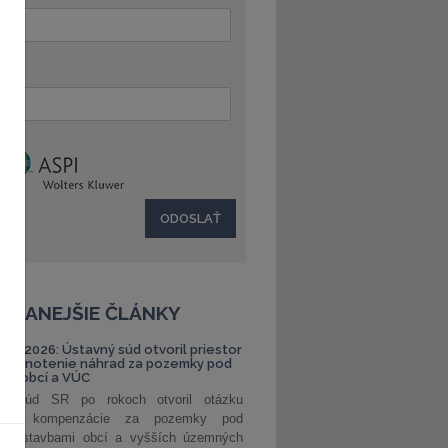
:
ČÍTANEJŠIE ČLÁNKY
S 1/2026: Ústavný súd otvoril priestor
ehodnotenie náhrad za pozemky pod
ami obcí a VÚC
ný súd SR po rokoch otvoril otázku
ranej kompenzácie za pozemky pod
ými stavbami obcí a vyšších územných