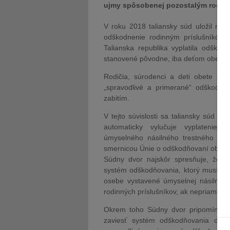
ujmy spôsobenej pozostalým rodin
V roku 2018 taliansky súd uložil mužo
odškodnenie rodinným príslušníkom 
Talianska republika vyplatila odškod
stanovené pôvodne, iba deťom obete a 
Rodičia, súrodenci a deti obete sa 
„spravodlivé a primerané“ odškodne
zabitím.
V tejto súvislosti sa taliansky súd p
automaticky vylučuje vyplatenie 
úmyselného násilného trestného činu
smernicou Únie o odškodňovaní obetí t
Súdny dvor najskôr spresňuje, že t
systém odškodňovania, ktorý musí byť
osebe vystavené úmyselnej násilnej tr
rodinných príslušníkov, ak nepriamo zn
Okrem toho Súdny dvor pripomína, ž
zaviesť systém odškodňovania obetí