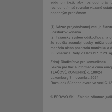
súdu prináleží, aby rozhodol práv
rozhodnutím sú rovnako viazané ostatn
podobným problémom.
[1] Názov prejednávanej veci je fik
účastníkov konania.
[2] Taliansky systém odškodňovania ob
že rodičia zosnulej osoby môžu dos
manžela alebo pozostalú manželku a de
[3] Smernica Rady 2004/80/ES z 29. ap
Zdroj: Riaditeľstvo pre komunikáciu
Sekcia pre tlač a informácie curia.eur
TLAČOVÉ KOMUNIKÉ č. 188/24
Luxemburg 7. novembra 2024
Rozsudok Súdneho dvora vo veci C-12
© EPRAVO.SK – Zbierka zákonov, judik