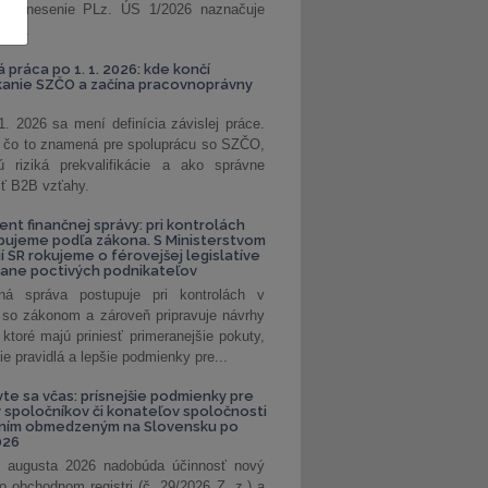
. Uznesenie PLz. ÚS 1/2026 naznačuje
od...
á práca po 1. 1. 2026: kde končí
kanie SZČO a začína pracovnoprávny
1. 2026 sa mení definícia závislej práce.
e, čo to znamená pre spoluprácu so SZČO,
 riziká prekvalifikácie a ako správne
iť B2B vzťahy.
ent finančnej správy: pri kontrolách
pujeme podľa zákona. S Ministerstvom
ií SR rokujeme o férovejšej legislatíve
rane poctivých podnikateľov
ná správa postupuje pri kontrolách v
 so zákonom a zároveň pripravuje návrhy
 ktoré majú priniesť primeranejšie pokuty,
ie pravidlá a lepšie podmienky pre...
vte sa včas: prísnejšie podmienky pre
spoločníkov či konateľov spoločnosti
ením obmedzeným na Slovensku po
026
 augusta 2026 nadobúda účinnosť nový
o obchodnom registri (č. 29/2026 Z. z.) a