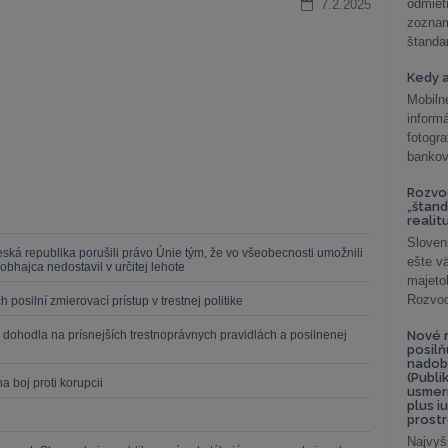
odmiet
7.2.2025
zoznam
štandar
Kedy a
Mobiln
inform
fotog
bankov
Rozvod
„štand
realit
Sloven
á republika porušili právo Únie tým, že vo všeobecnosti umožnili
ešte v
bhajca nedostavil v určitej lehote
majeto
Rozvod 
osilní zmierovací prístup v trestnej politike
 dohodla na prísnejších trestnoprávnych pravidlách a posilnenej
Nové r
posil
nadob
(Publi
a boj proti korupcii
usmer
plus i
prostr
Najvyš