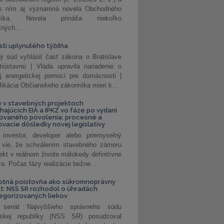
 s ním aj významná novela Obchodného
nníka. Novela prináša niekoľko
tných...
ti uplynulého týždňa
ý súd vyhlásil časť zákona o Bratislave
tiústavnú | Vláda upravila nariadenie o
ej energetickej pomoci pre domácnosti |
fikácia Občianskeho zákonníka mieri k...
 v stavebných projektoch
hajúcich EIA a IPKZ vo fáze po vydaní
rovaného povolenia: procesné a
vacie dôsledky novej legislatívy
investor, developer alebo priemyselný
 vie, že schválením stavebného zámeru
jekt v reálnom živote málokedy definitívne
a. Počas fázy realizácie bežne...
otná poisťovňa ako súkromnoprávny
t: NSS SR rozhodol o úhradách
egorizovaných liekov
 senát Najvyššieho správneho súdu
nskej republiky (NSS SR) posudzoval