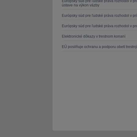
Európsky súd pre ľudské práva rozhodol v pr
ústave na výkon väzby
Európsky súd pre ľudské práva rozhodol v pr
Európsky súd pre ľudské práva rozhodol v pr
Elektronické dôkazy v trestnom konaní
EÚ posilňuje ochranu a podporu obetí trestn