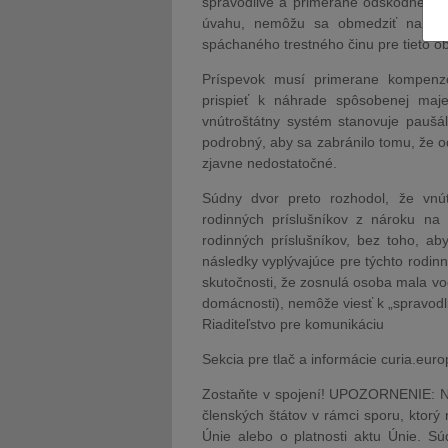
spravodlivé a primerané odškodnenie. 
úvahu, nemôžu sa obmedziť na odš
spáchaného trestného činu pre tieto o
Príspevok musí primerane kompenzo
prispieť k náhrade spôsobenej maj
vnútroštátny systém stanovuje paušá
podrobný, aby sa zabránilo tomu, že o
zjavne nedostatočné.
Súdny dvor preto rozhodol, že vnútr
rodinných príslušníkov z nároku na
rodinných príslušníkov, bez toho, ab
následky vyplývajúce pre týchto rodinn
skutočnosti, že zosnulá osoba mala voč
domácnosti), nemôže viesť k „spravod
Riaditeľstvo pre komunikáciu
Sekcia pre tlač a informácie curia.eur
Zostaňte v spojení! UPOZORNENIE: Ná
členských štátov v rámci sporu, ktorý
Únie alebo o platnosti aktu Únie. S