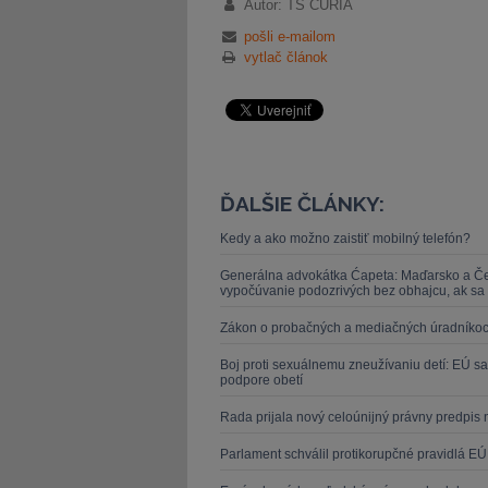
Autor: TS CURIA
pošli e-mailom
vytlač článok
ĎALŠIE ČLÁNKY:
Kedy a ako možno zaistiť mobilný telefón?
Generálna advokátka Ćapeta: Maďarsko a Česk
vypočúvanie podozrivých bez obhajcu, ak sa o
Zákon o probačných a mediačných úradníkoch p
Boj proti sexuálnemu zneužívaniu detí: EÚ sa
podpore obetí
Rada prijala nový celoúnijný právny predpis n
Parlament schválil protikorupčné pravidlá EÚ