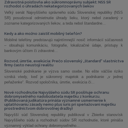
Zdravotná poisťovňa ako súkromnoprávny subjekt: NSS SR
rozhodol o úhradách nekategorizovaných liekov
Veľký senát Najvyššieho správneho súdu Slovenskej republiky (NSS
SR) posudzoval odmietnutie úhrady lieku, ktorý nebol zaradený v
zozname kategorizovaných liekov, a teda nebol štandardne...
Kedy a ako možno zaistiť mobilný telefón?
Mobilné telefóny predstavujú najintímnejší nosič informácií súčasnosti
– obsahujú komunikáciu, fotografie, lokalizačné údaje, prístupy k
bankovým účtom či zdravotné...
Rozvod, úmrtie, exekúcia: Prečo slovenský „štandard“ vlastníctva
firmy často neustojí realitu
Slovenské podnikanie je výzva samo osebe. No ešte väčšie riziko
vzniká vtedy, keď je súkromný majetok a podnikanie „v jednej
peňaženke“. Rozvod spoločníka, úmrtie, exekúcia či...
Nové rozhodnutie Najvyššieho súdu SR posilňuje ochranu
dobromyseľného nadobúdateľa majetku z konkurzu.
(Publikovaná judikatúra prináša významné usmernenie k
uplatňovaniu zásady nemo plus iuris pri speňažovaní majetku
prostredníctvom dobrovoľnej dražby)
Najvyšší súd Slovenskej republiky publikoval v Zbierke stanovísk
Najvyššieho súdu a rozhodnutí súdov SR rozhodnutie, ktoré prináša
významný výklad ochrany dobromyseľného...