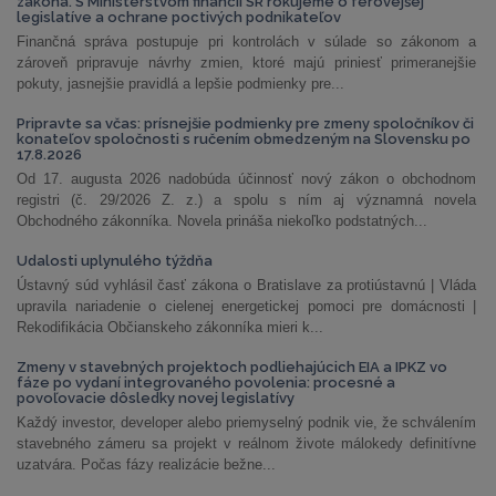
zákona. S Ministerstvom financií SR rokujeme o férovejšej
legislatíve a ochrane poctivých podnikateľov
Finančná správa postupuje pri kontrolách v súlade so zákonom a
zároveň pripravuje návrhy zmien, ktoré majú priniesť primeranejšie
pokuty, jasnejšie pravidlá a lepšie podmienky pre...
Pripravte sa včas: prísnejšie podmienky pre zmeny spoločníkov či
konateľov spoločnosti s ručením obmedzeným na Slovensku po
17.8.2026
Od 17. augusta 2026 nadobúda účinnosť nový zákon o obchodnom
registri (č. 29/2026 Z. z.) a spolu s ním aj významná novela
Obchodného zákonníka. Novela prináša niekoľko podstatných...
Udalosti uplynulého týždňa
Ústavný súd vyhlásil časť zákona o Bratislave za protiústavnú | Vláda
upravila nariadenie o cielenej energetickej pomoci pre domácnosti |
Rekodifikácia Občianskeho zákonníka mieri k...
Zmeny v stavebných projektoch podliehajúcich EIA a IPKZ vo
fáze po vydaní integrovaného povolenia: procesné a
povoľovacie dôsledky novej legislatívy
Každý investor, developer alebo priemyselný podnik vie, že schválením
stavebného zámeru sa projekt v reálnom živote málokedy definitívne
uzatvára. Počas fázy realizácie bežne...