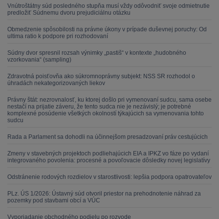
Vnútroštátny súd posledného stupňa musí vždy odôvodniť svoje odmietnutie
predložiť Súdnemu dvoru prejudiciálnu otázku
Obmedzenie spôsobilosti na právne úkony v prípade duševnej poruchy: Od
ultima ratio k podpore pri rozhodovaní
Súdny dvor spresnil rozsah výnimky „pastiš“ v kontexte „hudobného
vzorkovania“ (sampling)
Zdravotná poisťovňa ako súkromnoprávny subjekt: NSS SR rozhodol o
úhradách nekategorizovaných liekov
Právny štát: nezrovnalosť, ku ktorej došlo pri vymenovaní sudcu, sama osebe
nestačí na prijatie záveru, že tento sudca nie je nezávislý; je potrebné
komplexné posúdenie všetkých okolností týkajúcich sa vymenovania tohto
sudcu
Rada a Parlament sa dohodli na účinnejšom presadzovaní práv cestujúcich
Zmeny v stavebných projektoch podliehajúcich EIA a IPKZ vo fáze po vydaní
integrovaného povolenia: procesné a povoľovacie dôsledky novej legislatívy
Odstránenie rodových rozdielov v starostlivosti: lepšia podpora opatrovateľov
PLz. ÚS 1/2026: Ústavný súd otvoril priestor na prehodnotenie náhrad za
pozemky pod stavbami obcí a VÚC
Vyporiadanie obchodného podielu po rozvode