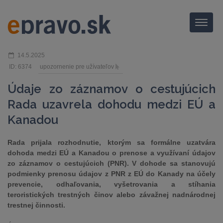
Menu
14.5.2025
ID: 6374
upozornenie pre užívateľov
Údaje zo záznamov o cestujúcich
Rada uzavrela dohodu medzi EÚ a
Kanadou
Rada prijala rozhodnutie, ktorým sa formálne uzatvára
dohoda medzi EÚ a Kanadou o prenose a využívaní údajov
zo záznamov o cestujúcich (PNR). V dohode sa stanovujú
podmienky prenosu údajov z PNR z EÚ do Kanady na účely
prevencie, odhaľovania, vyšetrovania a stíhania
teroristických trestných činov alebo závažnej nadnárodnej
trestnej činnosti.