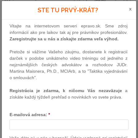
Údaje zo záznamov o cestujúcich (PNR) sú údaje
zhromažďované leteckými dopravcami na základe informácií,
x
STE TU PRVÝ-KRÁT?
ktoré cestujúci poskytli pri rezervácii. Medzi tieto údaje patrí meno
cestujúceho, dátumy ciest, trasy, čísla sedadiel, informácie
Vitajte na internetovom serveri epravo.sk. Sme zdroj
o batožine, kontaktné údaje alebo informácie o spôsobe platby.
informácií ako pre laikov tak aj pre právnikov profesionálov.
Údaje z PNR môžu byť kľúčové v boji proti terorizmu a závažnej
Zaregistrujte sa u nás a získajte zdarma veľa výhod.
nadnárodnej trestnej činnosti, keďže ich analýza môže pomôcť
identifikovať kriminálne vzorce.
Pretože si vážíme Vašeho záujmu, dostanete k registracií
darček v podobe unikátneho video tréningu od jedného z
Ochrana súkromia a údajov
nejznámějších českých advokátov a rozhodcov JUDr.
Martina Maisnera, Ph.D., MCIArb, a to "Taktika vyjednávání
Dohoda obsahuje dôležité záruky ochrany súkromia a údajov,
o smlouvách".
ktoré preukazujú záväzok k bezpečnosti aj základným právam.
Dohodou sa napríklad vylučuje spracúvanie citlivých údajov z
Registrácia je zdarma, k ničomu Vás nezaväzuje
a
PNR, ako sú informácie, ktoré odhaľujú rasový alebo etnický
získáte každý týždeň prehľad o novinkách vo svete práva.
pôvod alebo politické názory. Stanovujú sa v nej aj opatrenia na
zabezpečenie transparentnosti vo vzťahu k cestujúcim. Dohľadom
nad dodržiavaním záruk ochrany údajov budú poverené nezávislé
E-mailová adresa:
*
verejné orgány.
Ďalšie kroky