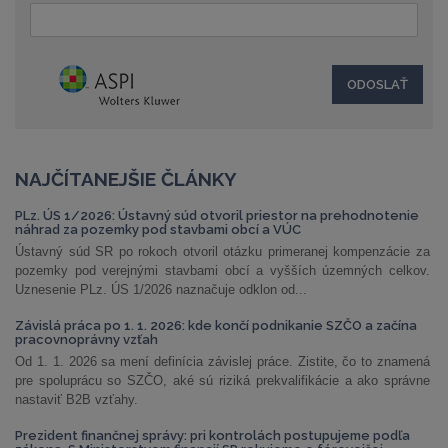
NAJČÍTANEJŠIE ČLÁNKY
PLz. ÚS 1/2026: Ústavný súd otvoril priestor na prehodnotenie
náhrad za pozemky pod stavbami obcí a VÚC
Ústavný súd SR po rokoch otvoril otázku primeranej kompenzácie za
pozemky pod verejnými stavbami obcí a vyšších územných celkov.
Uznesenie PLz. ÚS 1/2026 naznačuje odklon od...
Závislá práca po 1. 1. 2026: kde končí podnikanie SZČO a začína
pracovnoprávny vzťah
Od 1. 1. 2026 sa mení definícia závislej práce. Zistite, čo to znamená
pre spoluprácu so SZČO, aké sú riziká prekvalifikácie a ako správne
nastaviť B2B vzťahy.
Prezident finančnej správy: pri kontrolách postupujeme podľa