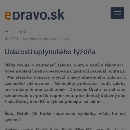
Menu
12.1.2026
ID: 6581
upozornenie pre užívateľov
Udalosti uplynulého týždňa
Vláda rokuje o nahradení zákona o azyle novým zákonom |
Novela kolektívneho investovania zjednotí pravidlá podľa EÚ
| Ministerstvo dopravy chystá zmeny stavebného zákona a
územného plánovania | Generálny prokurátor podá žaloby
pre zrušený tender záchraniek | Zrušenie Úradu na ochranu
oznamovateľov prešlo napriek vetu prezidenta | Ústavný súd
žiada Súdny dvor EÚ o výklad princípu lex mitior
Šutaj Eštok: Ak Kotlár neprinesie výsledky, vláda ho má
vymeniť
Minister vnútra Matúš Šutaj Eštok (Hlas-SD) naznačil, že ak