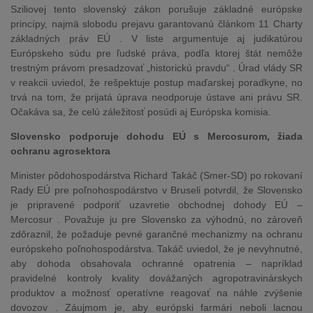
Sziliovej tento slovenský zákon porušuje základné európske
princípy, najmä slobodu prejavu garantovanú článkom 11 Charty
základných práv EÚ . V liste argumentuje aj judikatúrou
Európskeho súdu pre ľudské práva, podľa ktorej štát nemôže
trestným právom presadzovať „historickú pravdu“ . Úrad vlády SR
v reakcii uviedol, že rešpektuje postup maďarskej poradkyne, no
trvá na tom, že prijatá úprava neodporuje ústave ani právu SR.
Očakáva sa, že celú záležitosť posúdi aj Európska komisia.
Slovensko podporuje dohodu EÚ s Mercosurom, žiada
ochranu agrosektora
Minister pôdohospodárstva Richard Takáč (Smer-SD) po rokovaní
Rady EÚ pre poľnohospodárstvo v Bruseli potvrdil, že Slovensko
je pripravené podporiť uzavretie obchodnej dohody EÚ –
Mercosur . Považuje ju pre Slovensko za výhodnú, no zároveň
zdôraznil, že požaduje pevné garančné mechanizmy na ochranu
európskeho poľnohospodárstva. Takáč uviedol, že je nevyhnutné,
aby dohoda obsahovala ochranné opatrenia – napríklad
pravidelné kontroly kvality dovážaných agropotravinárskych
produktov a možnosť operatívne reagovať na náhle zvýšenie
dovozov . Záujmom je, aby európski farmári neboli lacnou