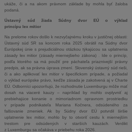
ukáže, či a na akom právnom základe by mohla byť žaloba
podaná.
Ústavný súd žiada Súdny dvor EÚ o výklad
princípu lex mitior
Na prelome rokov došlo k nezvyčajnému kroku v justičnej oblasti:
Ústavný súd SR sa koncom roka 2025 obrátil na Súdny dvor
Európskej únie s prejudiciálnou otázkou týkajúcou sa uplatnenia
zásady lex mitior (zásady miernejšieho zákona) . Ide o princíp,
podľa ktorého sa má použiť pre páchateľa priaznivejší právny
predpis, ak sa právna úprava zmení. Slovenský ústavný súd rieši,
či a ako aplikovať lex mitior v špecifickom prípade, a požiadal
o výklad európske právo, keďže zásada je zakotvená aj v Charte
EÚ. Odborníci upozorňujú, že rozhodnutie Luxemburgu môže mať
dosah na viaceré kauzy – napríklad by mohlo ovplyvniť aj
prebiehajúce konanie o mimoriadnom opravnom prostriedku
v prípade podnikateľa Mariana Kočnera, odsúdeného za
falšovanie zmeniek. Ak by Súdny dvor EÚ potvrdil širšie
uplatnenie lex mitior, mohlo by to otvoriť cestu k miernejším
trestom pre odsúdených v starších kauzách. Verdikt
z Luxemburgu sa očakáva v priebehu roka 2026.