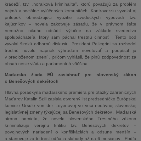
krádeží, tzv. „horalková kriminalita“, ktorú považujú za problém
najmä v sociálne vylúčených komunitách. Kontroverziu vyvolal aj
prílepok obmedzujúci využitie svedeckých výpovedí tzv.
kajúcnikov – novela zakotvuje zásadu, že v právnom štáte
nemožno nikoho odsúdiť výlučne na základe svedectva
spolupáchateľa, ktorý sám páchal trestnú činnosť . Tento bod
vyvolal širokú odbornú diskusiu. Prezident Pellegrini sa rozhodol
trestnú novelu napriek výhradám nevetovať a podpísal ju
v predloženom znení , pričom vyhlásil, že plnú zodpovednosť za
obsah nesie vláda a parlamentná väčšina .
Maďarsko žiada EÚ zasiahnuť pre slovenský zákon
o Benešových dekrétoch
Hlavná poradkyňa maďarského premiéra pre otázky zahraničných
Maďarov Katalin Szili zaslala otvorený list predsedníčke Európskej
komisie Ursule von der Leyenovej vo veci nedávnej slovenskej
legislatívnej zmeny týkajúcej sa Benešových dekrétov . Maďarská
strana namieta, že novela slovenského Trestného zákona
kriminalizuje verejnú kritiku tzv. Benešových dekrétov –
povojnových nariadení o konfiškáciách a odsune menšín –
a stanovuje za to trest odňatia slobody až na 6 mesiacov . Podľa