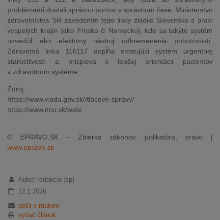
problémami dostali správnu pomoc v správnom čase. Ministerstvo
zdravotníctva SR zavedením tejto linky zladilo Slovensko s praxi
vyspelých krajín (ako Fínsko či Nemecko), kde sa takýto systém
osvedčil ako efektívny nástroj odbremenenia pohotovostí.
Zdravotná linka 116117 dopĺňa existujúci systém urgentnej
starostlivosti a prispieva k lepšej orientácii pacientov
v zdravotnom systéme.
Zdroj:
https://www.vlada.gov.sk//tlacove-spravy/
https://www.nrsr.sk/web/
© EPRAVO.SK – Zbierka zákonov, judikatúra, právo |
www.epravo.sk
Autor: redakcia (sp)
12.1.2026
pošli e-mailom
vytlač článok