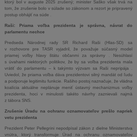
ktorý bol v auguste 2025 zrušený; minister Šaško však trvá na
tom, že zrušenie bolo v súlade so zákonom a rezort je pripravený
postup obhájiť na súde .
Raši: Priama voľba prezidenta je správna, návrat do
parlamentu nechce
Predseda Národnej rady SR Richard Raši (Hlas-SD) sa
v rozhovore pre TASR vyjadril, že považuje súčasný model
priamej voľby hlavy štátu občanmi za správny . Nesúhlasí
s úvahami niektorých politikov, že by sa voľba prezidenta mala
vrátiť do parlamentu – k takýmto výzvam sa Raši nepripája .
Uviedol, že priama voľba dáva prezidentovi silný mandát od ľudu
a podporuje legitimitu funkcie. Rašiho postoj naznačuje, že vládna
koalícia aktuálne neplánuje meniť ústavný mechanizmus voľby
prezidenta, hoci v minulosti takéto návrhy zaznievali najmä
z tábora SNS.
Zrušenie Úradu na ochranu oznamovateľov prešlo napriek
vetu prezidenta
Prezident Peter Pellegrini nepodpísal zákon z dielne Ministerstva
vnútra, ktorý transformuje Úrad na ochranu oznamovateľov