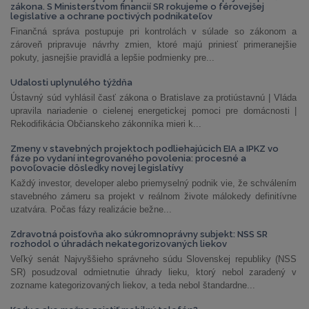
zákona. S Ministerstvom financií SR rokujeme o férovejšej
legislatíve a ochrane poctivých podnikateľov
Finančná správa postupuje pri kontrolách v súlade so zákonom a
zároveň pripravuje návrhy zmien, ktoré majú priniesť primeranejšie
pokuty, jasnejšie pravidlá a lepšie podmienky pre...
Udalosti uplynulého týždňa
Ústavný súd vyhlásil časť zákona o Bratislave za protiústavnú | Vláda
upravila nariadenie o cielenej energetickej pomoci pre domácnosti |
Rekodifikácia Občianskeho zákonníka mieri k...
Zmeny v stavebných projektoch podliehajúcich EIA a IPKZ vo
fáze po vydaní integrovaného povolenia: procesné a
povoľovacie dôsledky novej legislatívy
Každý investor, developer alebo priemyselný podnik vie, že schválením
stavebného zámeru sa projekt v reálnom živote málokedy definitívne
uzatvára. Počas fázy realizácie bežne...
Zdravotná poisťovňa ako súkromnoprávny subjekt: NSS SR
rozhodol o úhradách nekategorizovaných liekov
Veľký senát Najvyššieho správneho súdu Slovenskej republiky (NSS
SR) posudzoval odmietnutie úhrady lieku, ktorý nebol zaradený v
zozname kategorizovaných liekov, a teda nebol štandardne...