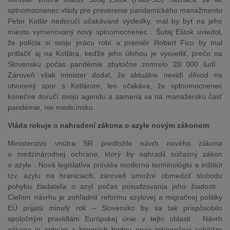
splnomocnenec vlády pre preverenie pandemického manažmentu
Peter Kotlár nedoručí očakávané výsledky, mal by byť na jeho
miesto vymenovaný nový splnomocnenec . Šutaj Eštok uviedol,
že polícia si svoju prácu robí a premiér Robert Fico by mal
pritlačiť aj na Kotlára, keďže jeho úlohou je vysvetliť, prečo na
Slovensku počas pandémie zbytočne zomrelo 20 000 ľudí .
Zároveň však minister dodal, že aktuálne nevidí dôvod na
otvorený spor s Kotlárom, len očakáva, že splnomocnenec
konečne doručí svoju agendu a zameria sa na manažérsku časť
pandémie, nie medicínsku .
Vláda rokuje o nahradení zákona o azyle novým zákonom
Ministerstvo vnútra SR predložilo návrh nového zákona
o medzinárodnej ochrane, ktorý by nahradil súčasný zákon
o azyle . Nová legislatíva prináša modernú terminológiu a inštitút
tzv. azylu na hraniciach; zároveň umožní obmedziť slobodu
pohybu žiadateľa o azyl počas posudzovania jeho žiadosti .
Cieľom návrhu je zohľadniť reformu azylovej a migračnej politiky
EÚ prijatú minulý rok – Slovensko by sa tak prispôsobilo
spoločným pravidlám Európskej únie v tejto oblasti . Návrh
zákona je jedným z hlavných bodov prvej tohtoročnej schôdze