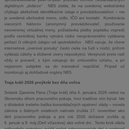
digitálnych „dolárov“ . NBS zistila, že na uvedenej webstránke
chýbajú akékoľvek identifikačné údaje o prevádzkovateľovi – nie
je uvedené obchodné meno, sídlo, IČO ani kontakt . Kombinácia
viacerých faktorov (anonymný prevádzkovateľ, používanie
neoverenej virtuálnej meny, požiadavka platby poplatku vopred)
podľa centrálnej banky vytvára riziko neoprávneného vylákania
peňazí či citlivých údajov od spotrebiteľov . NBS varuje, že rôzne
internetové „úverové ponuky“ často cielia na ľudí v núdzi, pričom
vylákajú zálohy a sľúbené úvery neposkytnú. Verejnosti preto radí
vždy si preveriť, s kým vstupujú do zmluvného vzťahu, a pri
nejasnom subjekte sa do transakcií nepúšťať. Prípad už
monitorujú aj dohľadové orgány NBS.
Traja králi 2026 prvýkrát bez dňa voľna
Sviatok Zjavenia Pána (Traja králi) dňa 6. januára 2026 nebol na
Slovensku dňom pracovného pokoja, hoci tradične ním býval. Ide
o dôsledok tretieho balíka konsolidačných opatrení vlády – novela
zákona o štátnych sviatkoch natrvalo zrušila 17. november ako
deň pracovného pokoja a pre rok 2026 dočasne zrušila aj
6. január a 8. máj (Deň víťazstva) ako voľné dni . Tento krok vláda
odôvodnila potrebou zvýšiť počet odpracovaných dní a podporiť