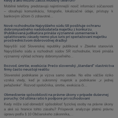
Kedy a ako možno zaistiť mobilný telefón?
Mobilné telefóny predstavujú najintímnejší nosič informácií súčasnosti
– obsahujú komunikáciu, fotografie, lokalizačné údaje, prístupy k
bankovým účtom či zdravotné...
Nové rozhodnutie Najvyššieho súdu SR posilňuje ochranu
dobromyseľného nadobúdateľa majetku z konkurzu.
(Publikovaná judikatúra prináša významné usmernenie k
uplatňovaniu zásady nemo plus iuris pri speňažovaní majetku
prostredníctvom dobrovoľnej dražby)
Najvyšší súd Slovenskej republiky publikoval v Zbierke stanovísk
Najvyššieho súdu a rozhodnutí súdov SR rozhodnutie, ktoré prináša
významný výklad ochrany dobromyseľného...
Rozvod, úmrtie, exekúcia: Prečo slovenský „štandard“ vlastníctva
firmy často neustojí realitu
Slovenské podnikanie je výzva samo osebe. No ešte väčšie riziko
vzniká vtedy, keď je súkromný majetok a podnikanie „v jednej
peňaženke“. Rozvod spoločníka, úmrtie, exekúcia či...
Obmedzenie spôsobilosti na právne úkony v prípade duševnej
poruchy: Od ultima ratio k podpore pri rozhodovaní
Kedy môže súd obmedziť spôsobilosť fyzickej osoby na právne úkony
a aké sú hranice tohto zásahu? Príspevok analyzuje platnú právnu
úpravu podľa § 10 Občianskeho zákonníka,...