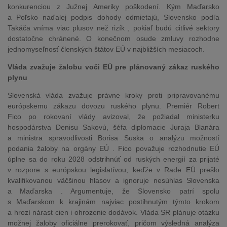
konkurenciou z Južnej Ameriky poškodení. Kým Maďarsko
a Poľsko naďalej podpis dohody odmietajú, Slovensko podľa
Takáča vníma viac plusov než rizík , pokiaľ budú citlivé sektory
dostatočne chránené. O konečnom osude zmluvy rozhodne
jednomyseľnosť členských štátov EÚ v najbližších mesiacoch.
Vláda zvažuje žalobu voči EÚ pre plánovaný zákaz ruského
plynu
Slovenská vláda zvažuje právne kroky proti pripravovanému
európskemu zákazu dovozu ruského plynu. Premiér Robert
Fico po rokovaní vlády avizoval, že požiadal ministerku
hospodárstva Denisu Sakovú, šéfa diplomacie Juraja Blanára
a ministra spravodlivosti Borisa Suska o analýzu možností
podania žaloby na orgány EÚ . Fico považuje rozhodnutie EÚ
úplne sa do roku 2028 odstrihnúť od ruských energií za prijaté
v rozpore s európskou legislatívou, keďže v Rade EÚ prešlo
kvalifikovanou väčšinou hlasov a ignoruje nesúhlas Slovenska
a Maďarska . Argumentuje, že Slovensko patrí spolu
s Maďarskom k krajinám najviac postihnutým týmto krokom
a hrozí nárast cien i ohrozenie dodávok. Vláda SR plánuje otázku
možnej žaloby oficiálne prerokovať, pričom výsledná analýza