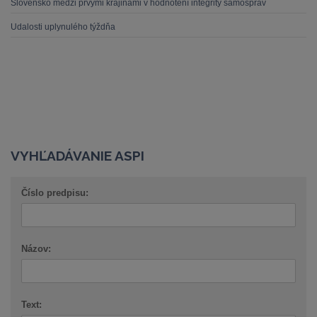
Slovensko medzi prvými krajinami v hodnotení integrity samospráv
Udalosti uplynulého týždňa
VYHĽADÁVANIE ASPI
Číslo predpisu:
Názov:
Text: