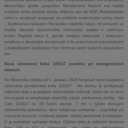
ekonomiku; podľa prepočtov Ministerstva financií má každé
zrušené voľno priniesť stovky miliónov eur do HDP. Predstavitelia
cirkví a verejnosť reagovali na zrušenie sviatočného voľna rôzne
– Konferencia biskupov Slovenska vyjadrila ľútosť, že veriacim sa
sťažilo slávenie významného cirkevného sviatku v rodinnom
kruhu. Napriek tomu 6. január zostáva cirkevným i kultúrnym
sviatkom a slovenské domácnosti si ho pripomenuli bohoslužbami
a trojkráľovými tradíciami, hoci tentoraz popri bežnom pracovnom
dni.
Nová zdravotná linka 116117 pomáha pri neurgentných
stavoch
Na Slovensku začala od 1. januára 2026 fungovať nová bezplatná
zdravotná poradenská linka 116117 . Jej úlohou je poskytovať
odborné rady v prípadoch zdravotných ťažkostí, ktoré nie sú život
ohrozujúce a nevyžadujú okamžitý zásah záchrannej služby . Na
čísle 116117 sú 24 hodín denne, 7 dní v týždni dostupní
zdravotnícki pracovníci, ktorí volajúcich usmernia – napríklad pri
miernych úrazoch, zvýšenej teplote, náhlej nevoľnosti či otázkach,
či je potrebné vyhľadať lekára. Cieľom linky je odľahčiť tiesňové
linky 155 a 112 a zabezpečiť, aby ľudia so zdravotnými