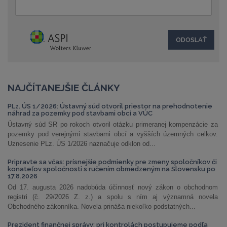
NAJČÍTANEJŠIE ČLÁNKY
PLz. ÚS 1/2026: Ústavný súd otvoril priestor na prehodnotenie
náhrad za pozemky pod stavbami obcí a VÚC
Ústavný súd SR po rokoch otvoril otázku primeranej kompenzácie za
pozemky pod verejnými stavbami obcí a vyšších územných celkov.
Uznesenie PLz. ÚS 1/2026 naznačuje odklon od...
Pripravte sa včas: prísnejšie podmienky pre zmeny spoločníkov či
konateľov spoločnosti s ručením obmedzeným na Slovensku po
17.8.2026
Od 17. augusta 2026 nadobúda účinnosť nový zákon o obchodnom
registri (č. 29/2026 Z. z.) a spolu s ním aj významná novela
Obchodného zákonníka. Novela prináša niekoľko podstatných...
Prezident finančnej správy: pri kontrolách postupujeme podľa