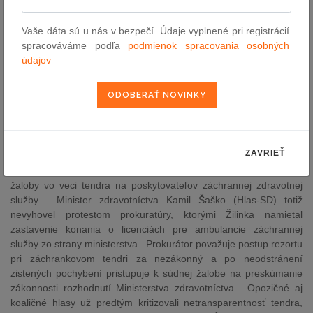
pravidiel, na ktorý narazila aplikačná prax . Minister dopravy Jozef
Ráž (nom. Smer-SD) zároveň avizuje novelu zákona o územnom
Vaše dáta sú u nás v bezpečí. Údaje vyplnené pri registrácií
plánovaní, vychádzajúcu zo skúseností úradov pri tvorbe
spracováváme podľa
podmienok spracovania osobných
územných plánov a vydávaní stanovísk podľa nového stavebného
údajov
zákona . Cieľom je spresniť definície, odstrániť duplicity
a zjednodušiť postupy, aby transformácia územného plánovania
prebehla hladko. Návrhy oboch noviel plánuje rezort predložiť do
medzirezortného pripomienkovania vo februári .
Generálny prokurátor podá žaloby pre zrušený tender
záchraniek
ZAVRIEŤ
Generálny prokurátor Maroš Žilinka informoval, že podá správne
žaloby vo veci tendra na poskytovateľov záchrannej zdravotnej
služby . Minister zdravotníctva Kamil Šaško (Hlas-SD) totiž
nevyhovel protestom prokuratúry, ktorými Žilinka namietal
zastavenie konania o licenciách pre ambulancie záchrannej
služby zo strany ministerstva . Prokurátor považuje postup rezortu
pri záchrankovom tendri za nezákonný a po neodstránení
zistených pochybení pristupuje k súdnej žalobe na preskúmanie
zákonnosti rozhodnutí Ministerstva zdravotníctva . Opozičné aj
koaličné hlasy už predtým kritizovali netransparentnosť tendra,