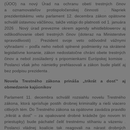
(ÚOO) na nový Úrad na ochranu obetí trestných činov
a oznamovateľov protispoločenskej činnosti . Napriek
prezidentskému vetu parlament 12. decembra zákon opätovne
schválil ústavnou väčšinou, takže vstúpi do platnosti od 1. januára
2026 . Nový úrad prevezme okrem agendy whistleblowerov aj
odškodňovanie obetí trestných činov (doteraz na Ministerstve
spravodlivosti) . Prezident svoje veto odôvodnil vážnymi
výhradami – podľa neho neboli splnené podmienky na skrátené
legislatívne konanie, zákon nedostatočne chráni obete trestných
činov a nebol zosúladený s pripomienkami Európskej komisie .
Poslanci však jeho námietky prehlasovali a zákon bude platiť aj
bez podpisu prezidenta .
Novela Trestného zákona prináša „trikrát a dosť“ aj
obmedzenie kajúcnikov
Parlament 11. decembra schválil rozsiahlu novelu Trestného
zákona, ktorá sprísňuje postih drobnej kriminality a rieši viacero
citlivých tém. Do Trestného zákona sa opätovne zavádza pravidlo
„trikrát a dosť“ – za opakované drobné krádeže (po novom tri
priestupky) bude páchateľ čeliť trestnému stíhaniu a väzeniu .
Poslanci vládnej koalície tak reagovali na nárast drobných