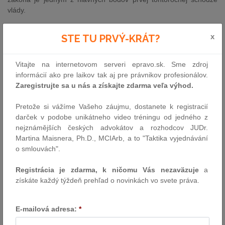
vlády.
Novela kolektívneho investovania zjednotí pravidlá podľa EÚ
x
STE TU PRVÝ-KRÁT?
Ministri prerokujú aj novelu zákona o kolektívnom investovaní,
ktorá transponuje európsku smernicu zameranú na zjednotenie
Vitajte na internetovom serveri epravo.sk. Sme zdroj
pravidiel pre správcov alternatívnych investičných fondov (AIF)
informácií ako pre laikov tak aj pre právnikov profesionálov.
v krajinách EÚ . Návrh úpravy implementuje spoločné európske
Zaregistrujte sa u nás a získajte zdarma veľa výhod.
štandardy do slovenského právneho poriadku – správcovia
fondov budú podliehať jednotným požiadavkám a dozorovým
Pretože si vážíme Vašeho záujmu, dostanete k registracií
pravidlám platným v celej Únii . Tým sa má zlepšiť prehľadnosť
darček v podobe unikátneho video tréningu od jedného z
a rovnaké podmienky na trhu kolektívneho investovania a predísť
nejznámějších českých advokátov a rozhodcov JUDr.
obchádzaniu regulácií cez hranice. Novela reaguje na potrebu
Martina Maisnera, Ph.D., MCIArb, a to "Taktika vyjednávání
zosúladenia slovenských zákonov s právom EÚ v danej oblasti.
o smlouvách".
Ministerstvo dopravy chystá zmeny stavebného zákona
a územného plánovania
Registrácia je zdarma, k ničomu Vás nezaväzuje
a
získáte každý týždeň prehľad o novinkách vo svete práva.
Rezort dopravy pripravuje technické novely nedávno prijatých
stavebných predpisov. Stavebný zákon účinný od 1. apríla 2025
čakajú zmeny, ktoré spresnia viacero jeho ustanovení –
E-mailová adresa:
*
ministerstvo chce odstrániť nejednoznačný výklad niektorých