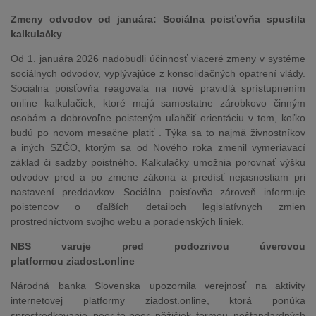
Zmeny odvodov od januára: Sociálna poisťovňa spustila
kalkulačky
Od 1. januára 2026 nadobudli účinnosť viaceré zmeny v systéme
sociálnych odvodov, vyplývajúce z konsolidačných opatrení vlády.
Sociálna poisťovňa reagovala na nové pravidlá sprístupnením
online kalkulačiek, ktoré majú samostatne zárobkovo činným
osobám a dobrovoľne poisteným uľahčiť orientáciu v tom, koľko
budú po novom mesačne platiť . Týka sa to najmä živnostníkov
a iných SZČO, ktorým sa od Nového roka zmenil vymeriavací
základ či sadzby poistného. Kalkulačky umožnia porovnať výšku
odvodov pred a po zmene zákona a predísť nejasnostiam pri
nastavení preddavkov. Sociálna poisťovňa zároveň informuje
poistencov o ďalších detailoch legislatívnych zmien
prostredníctvom svojho webu a poradenských liniek.
NBS varuje pred podozrivou úverovou
platformou ziadost.online
Národná banka Slovenska upozornila verejnosť na aktivity
internetovej platformy ziadost.online, ktorá ponúka
sprostredkovanie peer-to-peer pôžičiek formou neštandardných