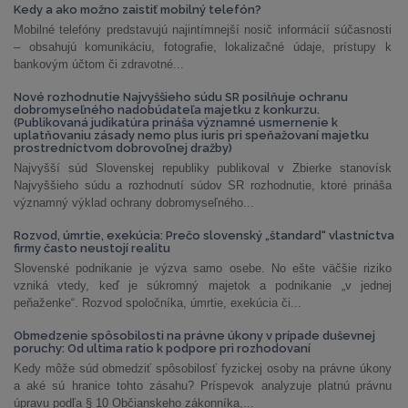
Kedy a ako možno zaistiť mobilný telefón?
Mobilné telefóny predstavujú najintímnejší nosič informácií súčasnosti
– obsahujú komunikáciu, fotografie, lokalizačné údaje, prístupy k
bankovým účtom či zdravotné...
Nové rozhodnutie Najvyššieho súdu SR posilňuje ochranu
dobromyseľného nadobúdateľa majetku z konkurzu.
(Publikovaná judikatúra prináša významné usmernenie k
uplatňovaniu zásady nemo plus iuris pri speňažovaní majetku
prostredníctvom dobrovoľnej dražby)
Najvyšší súd Slovenskej republiky publikoval v Zbierke stanovísk
Najvyššieho súdu a rozhodnutí súdov SR rozhodnutie, ktoré prináša
významný výklad ochrany dobromyseľného...
Rozvod, úmrtie, exekúcia: Prečo slovenský „štandard“ vlastníctva
firmy často neustojí realitu
Slovenské podnikanie je výzva samo osebe. No ešte väčšie riziko
vzniká vtedy, keď je súkromný majetok a podnikanie „v jednej
peňaženke“. Rozvod spoločníka, úmrtie, exekúcia či...
Obmedzenie spôsobilosti na právne úkony v prípade duševnej
poruchy: Od ultima ratio k podpore pri rozhodovaní
Kedy môže súd obmedziť spôsobilosť fyzickej osoby na právne úkony
a aké sú hranice tohto zásahu? Príspevok analyzuje platnú právnu
úpravu podľa § 10 Občianskeho zákonníka,...