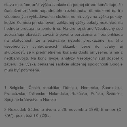
stavu s cieľom určiť výšku sankcie na jednej strane konštatuje, že
čiastočné zrušenie napadnutého rozhodnutia, obmedzené na trh
všeobecných vyhľadávacích služieb, nemá vplyv na výšku pokuty,
keďže Komisia pri stanovení základnej výšky pokuty nezohľadnila
hodnotu predaja na tomto trhu. Na druhej strane Všeobecný súd
zdôrazňuje obzvlášť závažnú povahu porušenia a hoci prihliada
na skutočnosť, že zneužívanie nebolo preukázané na trhu
všeobecných vyhľadávacích služieb, berie do úvahy aj
skutočnosť, že k predmetnému konaniu došlo úmyselne, a nie z
nedbanlivosti. Na konci svojej analýzy Všeobecný súd dospel k
záveru, že výška peňažnej sankcie uloženej spoločnosti Google
musí byť potvrdená.
1 Belgicko, Česká republika, Dánsko, Nemecko, Španielsko,
Francúzsko, Taliansko, Holandsko, Rakúsko, Poľsko, Švédsko,
Spojené kráľovstvo a Nórsko.
2 Rozsudok Súdneho dvora z 26. novembra 1998, Bronner (C-
7/97), pozri tiež TK 72/98.