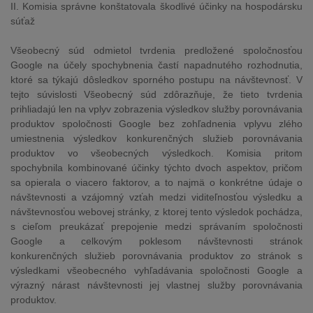
II. Komisia správne konštatovala škodlivé účinky na hospodársku
súťaž
Všeobecný súd odmietol tvrdenia predložené spoločnosťou
Google na účely spochybnenia častí napadnutého rozhodnutia,
ktoré sa týkajú dôsledkov sporného postupu na návštevnosť. V
tejto súvislosti Všeobecný súd zdôrazňuje, že tieto tvrdenia
prihliadajú len na vplyv zobrazenia výsledkov služby porovnávania
produktov spoločnosti Google bez zohľadnenia vplyvu zlého
umiestnenia výsledkov konkurenčných služieb porovnávania
produktov vo všeobecných výsledkoch. Komisia pritom
spochybnila kombinované účinky týchto dvoch aspektov, pričom
sa opierala o viacero faktorov, a to najmä o konkrétne údaje o
návštevnosti a vzájomný vzťah medzi viditeľnosťou výsledku a
návštevnosťou webovej stránky, z ktorej tento výsledok pochádza,
s cieľom preukázať prepojenie medzi správaním spoločnosti
Google a celkovým poklesom návštevnosti stránok
konkurenčných služieb porovnávania produktov zo stránok s
výsledkami všeobecného vyhľadávania spoločnosti Google a
výrazný nárast návštevnosti jej vlastnej služby porovnávania
produktov.