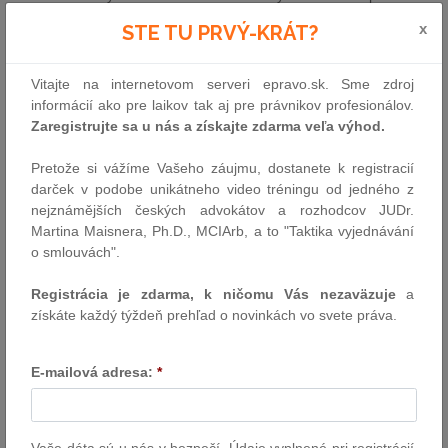
Google.
x
STE TU PRVÝ-KRÁT?
Za toto porušenie Komisia uložila spoločnosti Google peňažnú
sankciu vo výške 2 424 495 000 eur, z toho 523 518 000 eur
Vitajte na internetovom serveri epravo.sk. Sme zdroj
spoločne a nerozdielne s jej materskou spoločnosťou Alphabet.
informácií ako pre laikov tak aj pre právnikov profesionálov.
Zaregistrujte sa u nás a získajte zdarma veľa výhod.
Google a Alphabet podali proti rozhodnutiu Komisie žalobu na
Všeobecný súd Európskej únie.
Pretože si vážíme Vašeho záujmu, dostanete k registracií
darček v podobe unikátneho video tréningu od jedného z
Svojím dnešným rozsudkom Všeobecný súd v podstatnej časti
nejznámějších českých advokátov a rozhodcov JUDr.
zamietol žalobu týchto dvoch spoločností a potvrdil pokutu
Martina Maisnera, Ph.D., MCIArb, a to "Taktika vyjednávání
uloženú Komisiou.
o smlouvách".
I. Všeobecný súd uznal protisúťažnú povahu sporného postupu
Registrácia je zdarma, k ničomu Vás nezaväzuje
a
získáte každý týždeň prehľad o novinkách vo svete práva.
Všeobecný súd najskôr uvádza, že samotné dominantné
postavenie podniku, hoci aj v rozsahu postavenia spoločnosti
E-mailová adresa:
*
Google, nie je dôvodom na žiadnu výhradu voči dotknutému
podniku, aj keď má v úmysle expandovať na susedný trh.
Všeobecný súd však konštatuje, že tým, že Google
uprednostňovala svoju vlastnú službu porovnávania produktov na