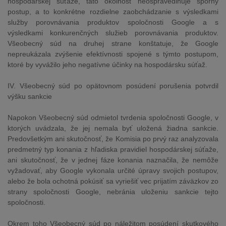
hospodárskej súťaže, táto okolnosť neospravedlňuje sporný
postup, a to konkrétne rozdielne zaobchádzanie s výsledkami
služby porovnávania produktov spoločnosti Google a s
výsledkami konkurenčných služieb porovnávania produktov.
Všeobecný súd na druhej strane konštatuje, že Google
nepreukázala zvýšenie efektívnosti spojené s týmto postupom,
ktoré by vyvážilo jeho negatívne účinky na hospodársku súťaž.
IV. Všeobecný súd po opätovnom posúdení porušenia potvrdil
výšku sankcie
Napokon Všeobecný súd odmietol tvrdenia spoločnosti Google, v
ktorých uvádzala, že jej nemala byť uložená žiadna sankcie.
Predovšetkým ani skutočnosť, že Komisia po prvý raz analyzovala
predmetný typ konania z hľadiska pravidiel hospodárskej súťaže,
ani skutočnosť, že v jednej fáze konania naznačila, že nemôže
vyžadovať, aby Google vykonala určité úpravy svojich postupov,
alebo že bola ochotná pokúsiť sa vyriešiť vec prijatím záväzkov zo
strany spoločnosti Google, nebránia uloženiu sankcie tejto
spoločnosti.
Okrem toho Všeobecný súd po náležitom posúdení skutkového