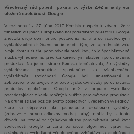
Všeobecný súd potvrdil pokutu vo výške 2,42 miliardy eur
uloženú spoločnosti Google
V rozhodnutí z 27. júna 2017 Komisia dospela k záveru, že v
trinástich krajinách Európskeho hospodárskeho priestoru1 Google
zneužila svoje dominantné postavenie na trhu so všeobecnými
vyhľadávacími službami na internete tým, že uprednostňovala
svoju vlastnú službu porovnávania produktov, čo je špecializovaná
služba vyhľadávania, pred konkurenčnými službami porovnávania
produktov. Na jednej strane Komisia konštatovala, že výsledky
vyhľadávania produktov spusteného zo všeobecného
vyhľadávača spoločnosti Google boli umiestňované a
zobrazované pútavejšie v prípade výsledkov služby porovnávania
produktov spoločnosti Google než v prípade výsledkov
pochádzajúcich z konkurenčných služieb porovnávania produktov.
Na druhej strane pozícia týchto posledných uvedených výsledkov,
ktoré sa objavovali ako jednoduché všeobecné výsledky
(zobrazené formou odkazov modrej farby), mohla byť z tohto
dôvodu na rozdiel od výsledkov služby porovnávania produktov
spoločnosti Google znížená pomocou algoritmov úprav na
stránkach s výsledkami všeobecného vyhľadávania spoločnosti