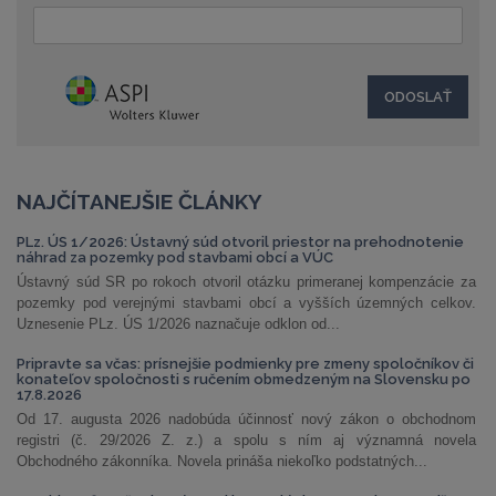
NAJČÍTANEJŠIE ČLÁNKY
PLz. ÚS 1/2026: Ústavný súd otvoril priestor na prehodnotenie
náhrad za pozemky pod stavbami obcí a VÚC
Ústavný súd SR po rokoch otvoril otázku primeranej kompenzácie za
pozemky pod verejnými stavbami obcí a vyšších územných celkov.
Uznesenie PLz. ÚS 1/2026 naznačuje odklon od...
Pripravte sa včas: prísnejšie podmienky pre zmeny spoločníkov či
konateľov spoločnosti s ručením obmedzeným na Slovensku po
17.8.2026
Od 17. augusta 2026 nadobúda účinnosť nový zákon o obchodnom
registri (č. 29/2026 Z. z.) a spolu s ním aj významná novela
Obchodného zákonníka. Novela prináša niekoľko podstatných...