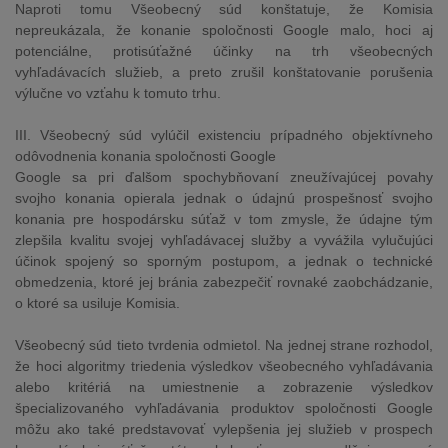
Naproti tomu Všeobecný súd konštatuje, že Komisia
nepreukázala, že konanie spoločnosti Google malo, hoci aj
potenciálne, protisúťažné účinky na trh všeobecných
vyhľadávacích služieb, a preto zrušil konštatovanie porušenia
výlučne vo vzťahu k tomuto trhu.
III. Všeobecný súd vylúčil existenciu prípadného objektívneho
odôvodnenia konania spoločnosti Google
Google sa pri ďalšom spochybňovaní zneužívajúcej povahy
svojho konania opierala jednak o údajnú prospešnosť svojho
konania pre hospodársku súťaž v tom zmysle, že údajne tým
zlepšila kvalitu svojej vyhľadávacej služby a vyvážila vylučujúci
účinok spojený so sporným postupom, a jednak o technické
obmedzenia, ktoré jej bránia zabezpečiť rovnaké zaobchádzanie,
o ktoré sa usiluje Komisia.
Všeobecný súd tieto tvrdenia odmietol. Na jednej strane rozhodol,
že hoci algoritmy triedenia výsledkov všeobecného vyhľadávania
alebo kritériá na umiestnenie a zobrazenie výsledkov
špecializovaného vyhľadávania produktov spoločnosti Google
môžu ako také predstavovať vylepšenia jej služieb v prospech