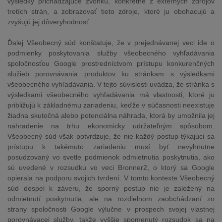
výsledky prichádzajúce zvonku, konkrétne z externých zdrojov
tretích strán, a zobrazovať tieto zdroje, ktoré ju obohacujú a
zvyšujú jej dôveryhodnosť.
Ďalej Všeobecný súd konštatuje, že v prejednávanej veci ide o
podmienky poskytovania služby všeobecného vyhľadávania
spoločnosťou Google prostredníctvom prístupu konkurenčných
služieb porovnávania produktov ku stránkam s výsledkami
všeobecného vyhľadávania. V tejto súvislosti uvádza, že stránka s
výsledkami všeobecného vyhľadávania má vlastnosti, ktoré ju
približujú k základnému zariadeniu, keďže v súčasnosti neexistuje
žiadna skutočná alebo potenciálna náhrada, ktorá by umožnila jej
nahradenie na trhu ekonomicky udržateľným spôsobom.
Všeobecný súd však potvrdzuje, že nie každý postup týkajúci sa
prístupu k takémuto zariadeniu musí byť nevyhnutne
posudzovaný vo svetle podmienok odmietnutia poskytnutia, ako
sú uvedené v rozsudku vo veci Bronner2, o ktorý sa Google
opierala na podporu svojich tvrdení. V tomto kontexte Všeobecný
súd dospel k záveru, že sporný postup nie je založený na
odmietnutí poskytnutia, ale na rozdielnom zaobchádzaní zo
strany spoločnosti Google výlučne v prospech svojej vlastnej
porovnávacej služby, takže vyššie spomenutý rozsudok sa na