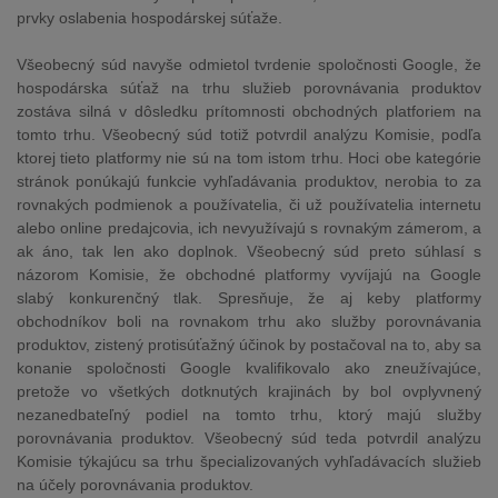
prvky oslabenia hospodárskej súťaže.
Všeobecný súd navyše odmietol tvrdenie spoločnosti Google, že
hospodárska súťaž na trhu služieb porovnávania produktov
zostáva silná v dôsledku prítomnosti obchodných platforiem na
tomto trhu. Všeobecný súd totiž potvrdil analýzu Komisie, podľa
ktorej tieto platformy nie sú na tom istom trhu. Hoci obe kategórie
stránok ponúkajú funkcie vyhľadávania produktov, nerobia to za
rovnakých podmienok a používatelia, či už používatelia internetu
alebo online predajcovia, ich nevyužívajú s rovnakým zámerom, a
ak áno, tak len ako doplnok. Všeobecný súd preto súhlasí s
názorom Komisie, že obchodné platformy vyvíjajú na Google
slabý konkurenčný tlak. Spresňuje, že aj keby platformy
obchodníkov boli na rovnakom trhu ako služby porovnávania
produktov, zistený protisúťažný účinok by postačoval na to, aby sa
konanie spoločnosti Google kvalifikovalo ako zneužívajúce,
pretože vo všetkých dotknutých krajinách by bol ovplyvnený
nezanedbateľný podiel na tomto trhu, ktorý majú služby
porovnávania produktov. Všeobecný súd teda potvrdil analýzu
Komisie týkajúcu sa trhu špecializovaných vyhľadávacích služieb
na účely porovnávania produktov.