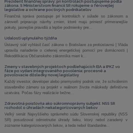
Prezident finančnej správy: pri kontrolách postupujeme podľa
zákona. S Ministerstvom financií SR rokujeme o férovejšej
legislatíve a ochrane poctivých podnikateľov
Finančná správa postupuje pri kontrolách v súlade so zákonom a
zároveň pripravuje návrhy zmien, ktoré majú priniesť primeranejšie
pokuty, jasnejšie pravidlá a lepšie podmienky pre...
Udalosti uplynulého týždňa
Ústavný súd vyhlásil časť zákona o Bratislave za protiústavnú | Vláda
upravila nariadenie o cielenej energetickej pomoci pre domácnosti |
Rekodifikácia Občianskeho zákonníka mieri k...
Zmeny v stavebných projektoch podliehajúcich EIA a IPKZ vo
fáze po vydaní integrovaného povolenia: procesné a
povoľovacie dôsledky novej legislatívy
Každý investor, developer alebo priemyselný podnik vie, že schválením
stavebného zámeru sa projekt v reálnom živote málokedy definitívne
uzatvára. Počas fázy realizácie bežne...
Zdravotná poisťovňa ako súkromnoprávny subjekt: NSS SR
rozhodol o úhradách nekategorizovaných liekov
Veľký senát Najvyššieho správneho súdu Slovenskej republiky (NSS
SR) posudzoval odmietnutie úhrady lieku, ktorý nebol zaradený v
zozname kategorizovaných liekov, a teda nebol štandardne...