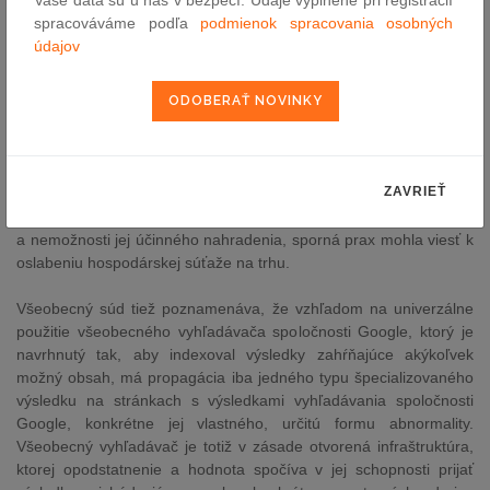
Vaše dáta sú u nás v bezpečí. Údaje vyplnené pri registrácií
svojich stránkach s výsledkami všeobecného vyhľadávania
spracováváme podľa
podmienok spracovania osobných
prostredníctvom ich prednostného zobrazenia a umiestnenia,
údajov
pričom odsúvala výsledky konkurenčných porovnávacích služieb
pomocou algoritmov triedenia, porušila hospodársku súťaž na
základe kvality. V dôsledku troch osobitných okolností, a to (i)
významu návštevnosti generovanej všeobecným vyhľadávačom
spoločnosti Google pre služby porovnávania produktov, (ii)
správania používateľov, ktorí sa vo všeobecnosti zameriavajú na
ZAVRIEŤ
výsledky na prvých miestach, ako aj (iii) významného podielu
„odklonenej“ návštevnosti v rámci služieb porovnávania produktov
a nemožnosti jej účinného nahradenia, sporná prax mohla viesť k
oslabeniu hospodárskej súťaže na trhu.
Všeobecný súd tiež poznamenáva, že vzhľadom na univerzálne
použitie všeobecného vyhľadávača spoločnosti Google, ktorý je
navrhnutý tak, aby indexoval výsledky zahŕňajúce akýkoľvek
možný obsah, má propagácia iba jedného typu špecializovaného
výsledku na stránkach s výsledkami vyhľadávania spoločnosti
Google, konkrétne jej vlastného, určitú formu abnormality.
Všeobecný vyhľadávač je totiž v zásade otvorená infraštruktúra,
ktorej opodstatnenie a hodnota spočíva v jej schopnosti prijať