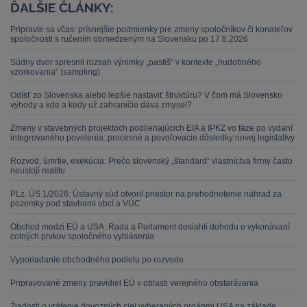
ĎALŠIE ČLÁNKY:
Pripravte sa včas: prísnejšie podmienky pre zmeny spoločníkov či konateľov
spoločnosti s ručením obmedzeným na Slovensku po 17.8.2026
Súdny dvor spresnil rozsah výnimky „pastiš“ v kontexte „hudobného
vzorkovania“ (sampling)
Odísť zo Slovenska alebo lepšie nastaviť štruktúru? V čom má Slovensko
výhody a kde a kedy už zahraničie dáva zmysel?
Zmeny v stavebných projektoch podliehajúcich EIA a IPKZ vo fáze po vydaní
integrovaného povolenia: procesné a povoľovacie dôsledky novej legislatívy
Rozvod, úmrtie, exekúcia: Prečo slovenský „štandard“ vlastníctva firmy často
neustojí realitu
PLz. ÚS 1/2026: Ústavný súd otvoril priestor na prehodnotenie náhrad za
pozemky pod stavbami obcí a VÚC
Obchod medzi EÚ a USA: Rada a Parlament dosiahli dohodu o vykonávaní
colných prvkov spoločného vyhlásenia
Vyporiadanie obchodného podielu po rozvode
Pripravované zmeny pravidiel EÚ v oblasti verejného obstarávania
Žiadosti o vrátenie dovozných ciel vyberaných orgánmi USA na základe