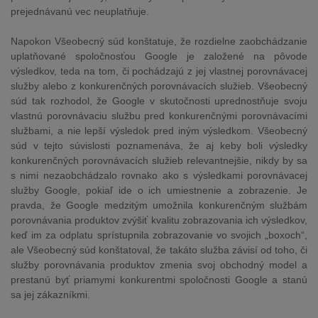
prejednávanú vec neuplatňuje.
Napokon Všeobecný súd konštatuje, že rozdielne zaobchádzanie
uplatňované spoločnosťou Google je založené na pôvode
výsledkov, teda na tom, či pochádzajú z jej vlastnej porovnávacej
služby alebo z konkurenčných porovnávacích služieb. Všeobecný
súd tak rozhodol, že Google v skutočnosti uprednostňuje svoju
vlastnú porovnávaciu službu pred konkurenčnými porovnávacími
službami, a nie lepší výsledok pred iným výsledkom. Všeobecný
súd v tejto súvislosti poznamenáva, že aj keby boli výsledky
konkurenčných porovnávacích služieb relevantnejšie, nikdy by sa
s nimi nezaobchádzalo rovnako ako s výsledkami porovnávacej
služby Google, pokiaľ ide o ich umiestnenie a zobrazenie. Je
pravda, že Google medzitým umožnila konkurenčným službám
porovnávania produktov zvýšiť kvalitu zobrazovania ich výsledkov,
keď im za odplatu sprístupnila zobrazovanie vo svojich „boxoch“,
ale Všeobecný súd konštatoval, že takáto služba závisí od toho, či
služby porovnávania produktov zmenia svoj obchodný model a
prestanú byť priamymi konkurentmi spoločnosti Google a stanú
sa jej zákazníkmi.