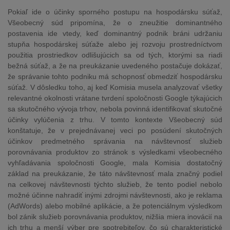
Pokiaľ ide o účinky sporného postupu na hospodársku súťaž,
Všeobecný súd pripomína, že o zneužitie dominantného
postavenia ide vtedy, keď dominantný podnik bráni udržaniu
stupňa hospodárskej súťaže alebo jej rozvoju prostredníctvom
použitia prostriedkov odlišujúcich sa od tých, ktorými sa riadi
bežná súťaž, a že na preukázanie uvedeného postačuje dokázať,
že správanie tohto podniku má schopnosť obmedziť hospodársku
súťaž. V dôsledku toho, aj keď Komisia musela analyzovať všetky
relevantné okolnosti vrátane tvrdení spoločnosti Google týkajúcich
sa skutočného vývoja trhov, nebola povinná identifikovať skutočné
účinky vylúčenia z trhu. V tomto kontexte Všeobecný súd
konštatuje, že v prejednávanej veci po posúdení skutočných
účinkov predmetného správania na návštevnosť služieb
porovnávania produktov zo stránok s výsledkami všeobecného
vyhľadávania spoločnosti Google, mala Komisia dostatočný
základ na preukázanie, že táto návštevnosť mala značný podiel
na celkovej návštevnosti týchto služieb, že tento podiel nebolo
možné účinne nahradiť inými zdrojmi návštevnosti, ako je reklama
(AdWords) alebo mobilné aplikácie, a že potenciálnym výsledkom
bol zánik služieb porovnávania produktov, nižšia miera inovácií na
ich trhu a menší výber pre spotrebiteľov, čo sú charakteristické