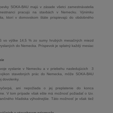
ríspevky SOKA-BAU majú v zásade všetci zamestnávatelia
zamestnanci pracujú na stavbách v Nemecku. Výnimku
lia, ktorí v domovskom štáte prispievajú do obdobného
16 vo výške 14,5 % zo sumy hrubých mesačných miezd
vyslaných do Nemecka. Príspevok je splatný každý mesiac
nie
voje vyslanie v Nemecku a v priebehu nasledujúcich 3
a výkon stavebných prác do Nemecka, môže SOKA-BAU
j dovolenky.
yčerpá, ani nepožiada o jej preplatenie do konca
ne. V tom prípade však ešte má možnosť požiadať o tzv.
nančného hľadiska výhodnejšie. Táto možnosť je však tiež
ujúcich v stavebnom priemysle