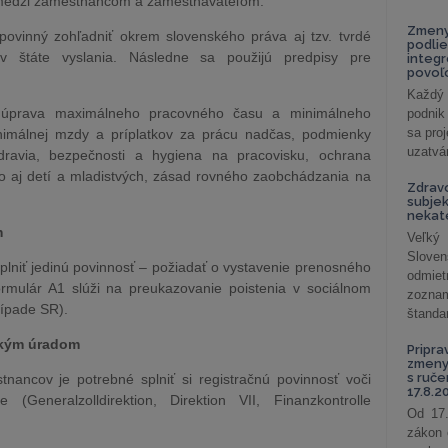
 medzi zamestnancom a zamestnávateľom.
Zmeny
povinný zohľadniť okrem slovenského práva aj tzv. tvrdé
podlie
v štáte vyslania. Následne sa použijú predpisy pre
integ
povoľo
Každý 
 úprava maximálneho pracovného času a minimálneho
podnik
sa pro
nimálnej mzdy a príplatkov za prácu nadčas, podmienky
uzatvár
ravia, bezpečnosti a hygiena na pracovisku, ochrana
o aj detí a mladistvých, zásad rovného zaobchádzania na
Zdrav
subjek
nekat
m
Veľký
Slove
lniť jedinú povinnosť – požiadať o vystavenie prenosného
odmiet
mulár A1 slúži na preukazovanie poistenia v sociálnom
zoznam
ípade SR).
štandar
ckým úradom
Pripra
zmeny 
s ruč
ancov je potrebné splniť si registračnú povinnosť voči
17.8.2
 (Generalzolldirektion, Direktion VII, Finanzkontrolle
Od 17.
zákon 