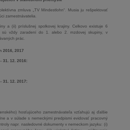
ektívna zmluva „TV Mindestlohn“. Musia ju rešpektovať
úci zamestnávatelia.
ny a (ii) príslušnej spolkovej krajiny. Celkovo existuje 6
i sú vždy zaradení do 1. alebo 2. mzdovej skupiny, v
návaných prác.
h 2016, 2017
 31. 12. 2016:
 31. 12. 2017:
nského) hosťujúceho zamestnávateľa vzťahujú aj ďalšie
adne a v súlade s nemeckými predpismi evidovať pracovný
ontroly napr. nasledovné dokumenty v nemeckom jazyku: (i)