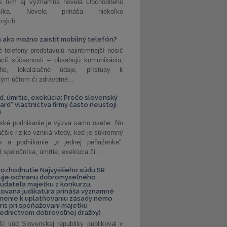
 s ním aj významná novela Obchodného
nníka. Novela prináša niekoľko
tných...
 ako možno zaistiť mobilný telefón?
é telefóny predstavujú najintímnejší nosič
ácií súčasnosti – obsahujú komunikáciu,
rafie, lokalizačné údaje, prístupy k
ým účtom či zdravotné...
, úmrtie, exekúcia: Prečo slovenský
ard“ vlastníctva firmy často neustojí
u
ské podnikanie je výzva samo osebe. No
äčšie riziko vzniká vtedy, keď je súkromný
k a podnikanie „v jednej peňaženke“.
spoločníka, úmrtie, exekúcia či...
ozhodnutie Najvyššieho súdu SR
ňuje ochranu dobromyseľného
údateľa majetku z konkurzu.
kovaná judikatúra prináša významné
nenie k uplatňovaniu zásady nemo
uris pri speňažovaní majetku
edníctvom dobrovoľnej dražby)
ší súd Slovenskej republiky publikoval v