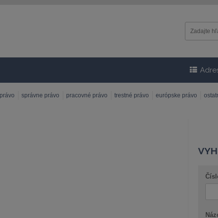
Adre
 právo
správne právo
pracovné právo
trestné právo
európske právo
osta
VYH
Čísl
Náz