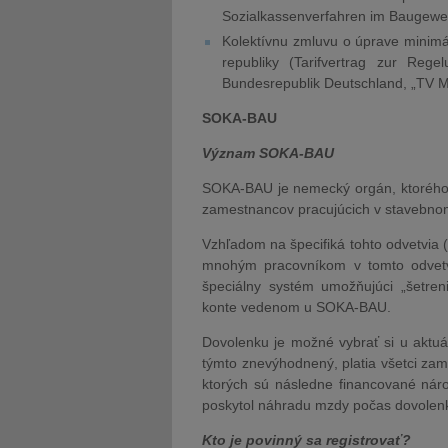
Sozialkassenverfahren im Baugewer
Kolektívnu zmluvu o úprave minim
republiky (Tarifvertrag zur Re
Bundesrepublik Deutschland, „TV M
SOKA-BAU
Význam SOKA-BAU
SOKA-BAU je nemecký orgán, ktorého 
zamestnancov pracujúcich v stavebno
Vzhľadom na špecifiká tohto odvetvia 
mnohým pracovníkom v tomto odvetví
špeciálny systém umožňujúci „šetre
konte vedenom u SOKA-BAU.
Dovolenku je možné vybrať si u aktu
týmto znevýhodnený, platia všetci za
ktorých sú následne financované nár
poskytol náhradu mzdy počas dovolenk
Kto je povinný sa registrovať?