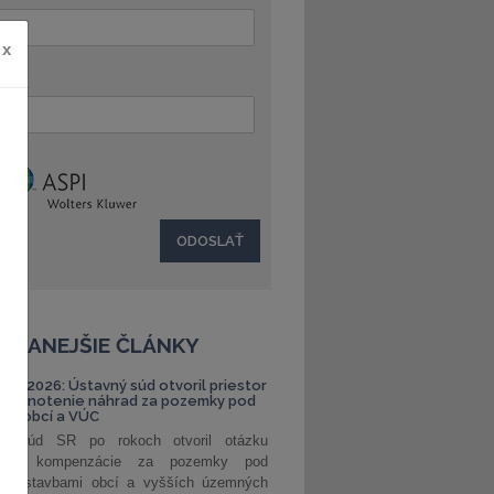
x
:
ČÍTANEJŠIE ČLÁNKY
S 1/2026: Ústavný súd otvoril priestor
ehodnotenie náhrad za pozemky pod
ami obcí a VÚC
ný súd SR po rokoch otvoril otázku
ranej kompenzácie za pozemky pod
ými stavbami obcí a vyšších územných