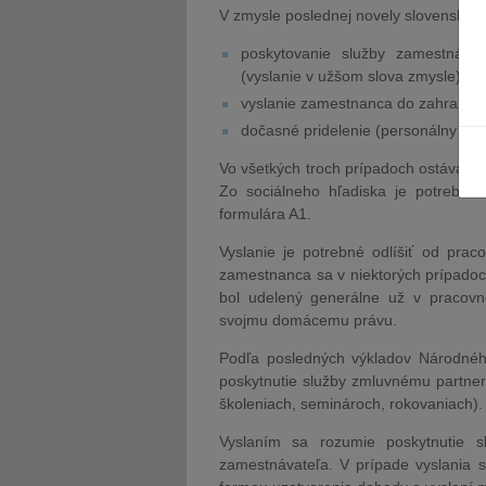
V zmysle poslednej novely slovenského
poskytovanie služby zamestnávat
(vyslanie v užšom slova zmysle),
vyslanie zamestnanca do zahraničia
dočasné pridelenie (personálny leas
Vo všetkých troch prípadoch ostáva 
Zo sociálneho hľadiska je potrebné 
formulára A1.
Vyslanie je potrebné odlíšiť od praco
zamestnanca sa v niektorých prípadoch
bol udelený generálne už v pracovn
svojmu domácemu právu.
Podľa posledných výkladov Národného
poskytnutie služby zmluvnému partner
školeniach, seminároch, rokovaniach).
Vyslaním sa rozumie poskytnutie s
zamestnávateľa. V prípade vyslania 