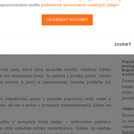
celkov
 Zákonníka práce zahŕňa pojem vyslanie 3 rôzne situácie:
spracováváme podľa
podmienok spracovania osobných údajov
odklon 
eľa v zahraničí prostredníctvom svojich zamestnancov
Závisl
podni
vzťah
 v rámci koncernu (napr. do materskej spoločnosti) a
Od 1. 
ing) zamestnanca „vypožičiavateľovi“ v zahraničí.
Zistit
ZAVRIEŤ
aké sú
pracovný pomer k pôvodnému zamestnávateľovi zachovaný.
nastav
myslieť pri každej forme vyslania na včasné vybavenie
Prezid
postu
vnej cesty, ktorá býva spravidla kratšia, osobitný súhlas
financ
a och
 ani nevyžaduje (napr. to vyplýva z povahy práce, súhlas
Finanč
ej zmluve a pod.) a zamestnanec naďalej podlieha len
súlade
zmien,
jasnejš
 inšpektorátu práce v prípade pracovnej cesty nejde o
ovi, ale len o prácu v prospech zamestnávateľa (účasť na
Udalos
Ústavn
za pro
lužby v prospech tretej osoby – zmluvného partnera
cielen
sa vždy vyžaduje súhlas zamestnanca. Súhlas sa udeľuje
Rekodi