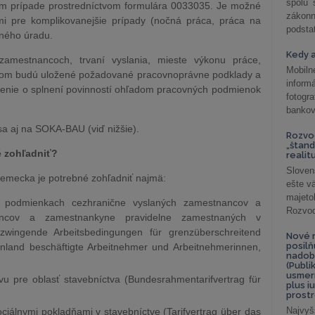
spolu
m prípade prostredníctvom formulára 0033035. Je možné
záko
rmi pre komplikovanejšie prípady (nočná práca, práca na
podsta
eného úradu.
Kedy a
amestnancoch, trvaní vyslania, mieste výkonu práce,
Mobiln
orom budú uložené požadované pracovnoprávne podklady a
inform
ásenie o splnení povinností ohľadom pracovných podmienok
fotog
bankov
sa aj na SOKA-BAU (viď nižšie).
Rozvod
„štand
é zohľadniť?
realit
Sloven
Nemecka je potrebné zohľadniť najmä:
ešte v
majeto
 podmienkach cezhranične vyslaných zamestnancov a
Rozvod 
ncov a zamestnankyne pravidelne zamestnaných v
wingende Arbeitsbedingungen für grenzüberschreitend
Nové r
posil
Inland beschäftigte Arbeitnehmer und Arbeitnehmerinnen,
nadob
(Publi
usmer
u pre oblasť stavebníctva (Bundesrahmentarifvertrag für
plus i
prostr
Najvyš
ciálnymi pokladňami v stavebníctve (Tarifvertrag über das