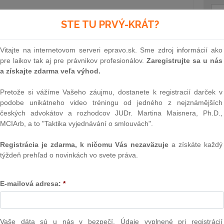
STE TU PRVÝ-KRÁT?
ID: 3547
upozornenie pre užívateľov
Text
ancov do Nemecka na stavebné
Vitajte na internetovom serveri epravo.sk. Sme zdroj informácií ako
pre laikov tak aj pre právnikov profesionálov.
Zaregistrujte sa u nás
a získajte zdarma veľa výhod.
tkým v rámci EU, je čoraz aktuálnejšou témou, ktorá
Pretože si vážíme Vašeho záujmu, dostanete k registracií darček v
 tomto článku sa venujeme špecifickej situácii –
podobe unikátneho video tréningu od jedného z nejznámějších
vebné práce do Nemecka. Pri tomto type vyslania
českých advokátov a rozhodcov JUDr. Martina Maisnera, Ph.D.,
pri „všeobecných“ povinnostiach aj ďalšie, špecifické
MCIArb, a to "Taktika vyjednávání o smlouvách".
e pre oblasť stavebníctva.
Registrácia je zdarma, k ničomu Vás nezaväzuje
a získáte každý
týždeň prehľad o novinkách vo svete práva.
NAJ
PLz. Ú
na pr
E-mailová adresa:
*
stavb
Ústav
prime
verejn
Vaše dáta sú u nás v bezpečí. Údaje vyplnené pri registrácií