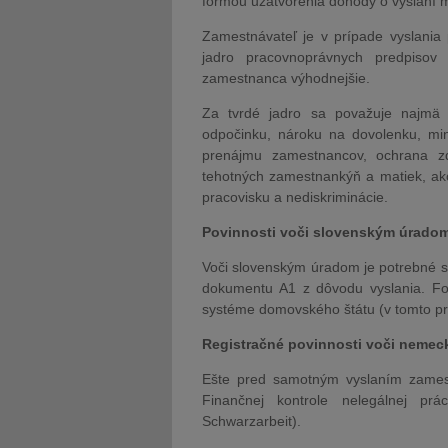
formou uzatvorenia dohody o vyslaní
Zamestnávateľ je v prípade vyslania 
jadro pracovnoprávnych predpisov 
zamestnanca výhodnejšie.
Za tvrdé jadro sa považuje najmä
odpočinku, nároku na dovolenku, mi
prenájmu zamestnancov, ochrana zd
tehotných zamestnankýň a matiek, ak
pracovisku a nediskriminácie.
Povinnosti voči slovenským úrado
Voči slovenským úradom je potrebné sp
dokumentu A1 z dôvodu vyslania. For
systéme domovského štátu (v tomto pr
Registračné povinnosti voči neme
Ešte pred samotným vyslaním zamestn
Finančnej kontrole nelegálnej práce
Schwarzarbeit).