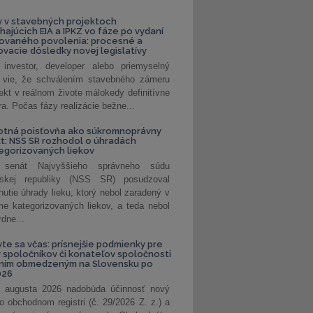
 v stavebných projektoch
hajúcich EIA a IPKZ vo fáze po vydaní
rovaného povolenia: procesné a
vacie dôsledky novej legislatívy
investor, developer alebo priemyselný
 vie, že schválením stavebného zámeru
jekt v reálnom živote málokedy definitívne
a. Počas fázy realizácie bežne...
otná poisťovňa ako súkromnoprávny
t: NSS SR rozhodol o úhradách
egorizovaných liekov
 senát Najvyššieho správneho súdu
nskej republiky (NSS SR) posudzoval
nutie úhrady lieku, ktorý nebol zaradený v
e kategorizovaných liekov, a teda nebol
dne...
vte sa včas: prísnejšie podmienky pre
spoločníkov či konateľov spoločnosti
ením obmedzeným na Slovensku po
026
 augusta 2026 nadobúda účinnosť nový
o obchodnom registri (č. 29/2026 Z. z.) a