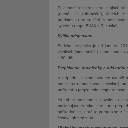
Povinnosť registrovať sa a platiť p
(domáci aj zahraniční), ktorých 
predstavujú zahraniční zamestnávate
systému (napr. BUAK v Rakúsku).
Výška príspevkov
Sadzba príspevku je od januára 20
všetkých (stavebných) zamestnancov 
k 20. dňu.
Preplácanie dovolenky a odškodne
V prípade, ak zamestnanec ukončí s
mesiacov nebude znovu vyslaný n
požiadať o preplatenie nespotrebovane
Ak si zamestnanec dovolenku nev
nasledujúceho roka, nárok mu prepad
odškodnenie, ktoré je paradoxne z fi
časovo obmedzená.
Minimálna mzda zamestnancov prac