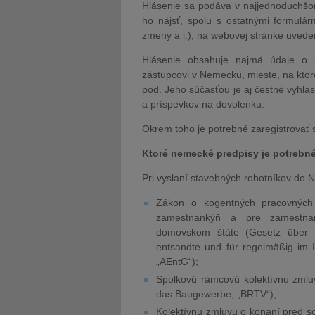
Hlásenie sa podáva v najjednoduchšo
ho nájsť, spolu s ostatnými formulá
zmeny a i.), na webovej stránke uved
Hlásenie obsahuje najmä údaje o z
zástupcovi v Nemecku, mieste, na kt
pod. Jeho súčasťou je aj čestné vyhl
a príspevkov na dovolenku.
Okrem toho je potrebné zaregistrovať 
Ktoré nemecké predpisy je potrebn
Pri vyslaní stavebných robotníkov do 
Zákon o kogentných pracovných
zamestnankýň a pre zamestna
domovskom štáte (Gesetz über z
entsandte und für regelmäßig im 
„AEntG“);
Spolkovú rámcovú kolektívnu zmluv
das Baugewerbe, „BRTV“);
Kolektívnu zmluvu o konaní pred so