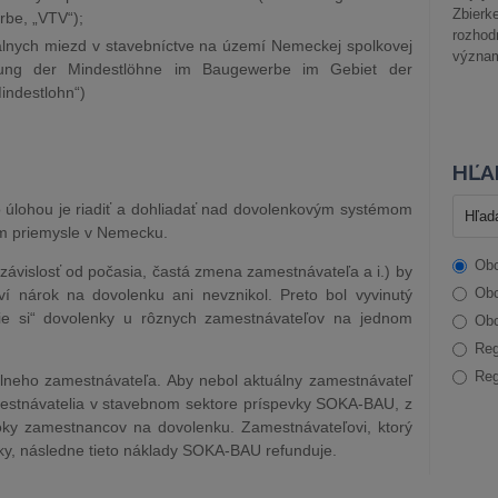
Zbier
be, „VTV“);
rozhod
álnych miezd v stavebníctve na území Nemeckej spolkovej
význam
gelung der Mindestlöhne im Baugewerbe im Gebiet der
indestlohn“)
HĽA
úlohou je riadiť a dohliadať nad dovolenkovým systémom
m priemysle v Nemecku.
Obc
(závislosť od počasia, častá zmena zamestnávateľa a i.) by
Obc
 nárok na dovolenku ani nevznikol. Preto bol vyvinutý
nie si“ dovolenky u rôznych zamestnávateľov na jednom
Obc
Reg
Reg
álneho zamestnávateľa. Aby nebol aktuálny zamestnávateľ
mestnávatelia v stavebnom sektore príspevky SOKA-BAU, z
oky zamestnancov na dovolenku. Zamestnávateľovi, ktorý
y, následne tieto náklady SOKA-BAU refunduje.