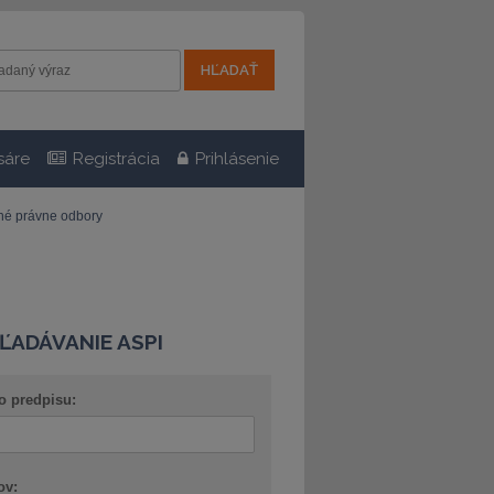
sáre
Registrácia
Prihlásenie
tné právne odbory
ĽADÁVANIE ASPI
o predpisu:
ov: