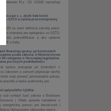
. Uznesenie PLz. ÚS 1/2026 naznačuje
od...
á práca po 1. 1. 2026: kde končí
kanie SZČO a začína pracovnoprávny
1. 2026 sa mení definícia závislej práce.
e, čo to znamená pre spoluprácu so SZČO,
 riziká prekvalifikácie a ako správne
iť B2B vzťahy.
ent finančnej správy: pri kontrolách
pujeme podľa zákona. S Ministerstvom
ií SR rokujeme o férovejšej legislatíve
rane poctivých podnikateľov
ná správa postupuje pri kontrolách v
 so zákonom a zároveň pripravuje návrhy
 ktoré majú priniesť primeranejšie pokuty,
ie pravidlá a lepšie podmienky pre...
ti uplynulého týždňa
ý súd vyhlásil časť zákona o Bratislave
tiústavnú | Vláda upravila nariadenie o
ej energetickej pomoci pre domácnosti |
fikácia Občianskeho zákonníka mieri k...