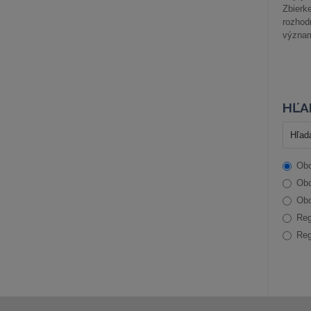
Zbier
rozhod
význam
HĽA
Obc
Obc
Obc
Reg
Reg