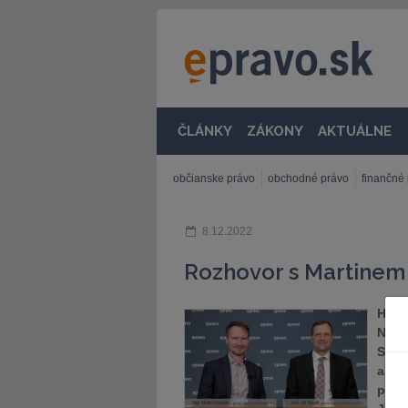
ČLÁNKY
ZÁKONY
AKTUÁLNE
občianske právo
obchodné právo
finančné
8.12.2022
Rozhovor s Martinem
Hosty
Nová
Soko
a na
prob