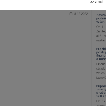
ZAVRIEŤ
celkov
odklon 
8.12.2022
Závisl
podni
vzťah
Od 1. 
Zistit
aké sú
nastav
Prezid
postu
financ
a och
Finanč
súlade
zmien,
jasnejš
Pripra
zmeny 
s ruč
17.8.2
Od 17.
zákon 