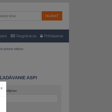
sáre
Registrácia
Prihlásenie
tné právne odbory
ĽADÁVANIE ASPI
x
o predpisu:
ov: