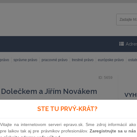
Adre
 právo
správne právo
pracovné právo
trestné právo
európske právo
osta
ID: 5659
 Dolečkem a Jiřím Novákem
VYH
 studia epravo.cz byli Mgr. Martin Doleček a JUDr. Jiří
STE TU PRVÝ-KRÁT?
Čísl
k, advokáti a partneři sloučené advokátní kanceláře
l Novák TDPA. Jaká byla motivace k sloučení velkých
Vitajte na internetovom serveri epravo.sk. Sme zdroj informácií ako
 trhu zaběhnutých kanceláří? Jak taková fúze
pre laikov tak aj pre právnikov profesionálov.
Zaregistrujte sa u nás
íhá? Jak je to s agendou a jak bude nově rozdělena?
Náz