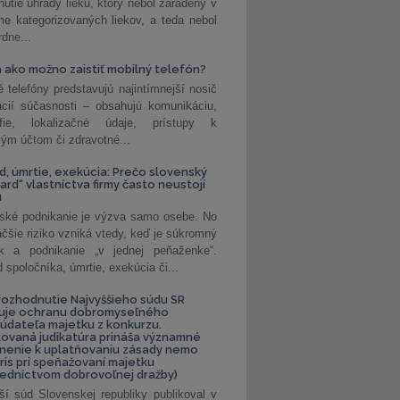
nutie úhrady lieku, ktorý nebol zaradený v
e kategorizovaných liekov, a teda nebol
dne...
 ako možno zaistiť mobilný telefón?
é telefóny predstavujú najintímnejší nosič
ácií súčasnosti – obsahujú komunikáciu,
rafie, lokalizačné údaje, prístupy k
ým účtom či zdravotné...
, úmrtie, exekúcia: Prečo slovenský
ard“ vlastníctva firmy často neustojí
u
ské podnikanie je výzva samo osebe. No
äčšie riziko vzniká vtedy, keď je súkromný
k a podnikanie „v jednej peňaženke“.
spoločníka, úmrtie, exekúcia či...
ozhodnutie Najvyššieho súdu SR
ňuje ochranu dobromyseľného
údateľa majetku z konkurzu.
kovaná judikatúra prináša významné
nenie k uplatňovaniu zásady nemo
uris pri speňažovaní majetku
edníctvom dobrovoľnej dražby)
ší súd Slovenskej republiky publikoval v