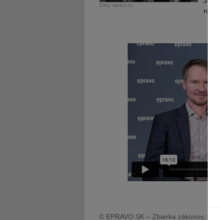
Jaké
Zdroj: epravo.cz
rozh
© EPRAVO.SK – Zbierka zákonov, judik