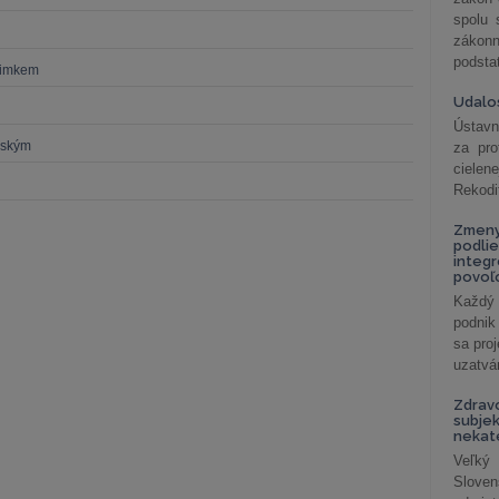
spolu
záko
podsta
Šimkem
Udalos
Ústavn
nským
za pro
cielen
Rekodi
Zmeny
podlie
integ
povoľo
Každý 
podnik
sa pro
uzatvár
Zdrav
subjek
nekat
Veľký
Slove