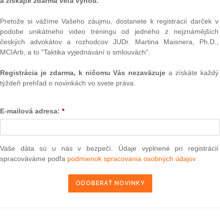
a získajte zdarma veľa výhod.
 změny dozná management? Toto a další se dozvíte v
ovoru. Sledujte epravo.cz.
Pretože si vážíme Vašeho záujmu, dostanete k registracií darček v
podobe unikátneho video tréningu od jedného z nejznámějších
Text
českých advokátov a rozhodcov JUDr. Martina Maisnera, Ph.D.,
MCIArb, a to "Taktika vyjednávání o smlouvách".
Registrácia je zdarma, k ničomu Vás nezaväzuje
a získáte každý
týždeň prehľad o novinkách vo svete práva.
E-mailová adresa:
*
Vaše dáta sú u nás v bezpečí. Údaje vyplnené pri registrácií
NAJ
spracováváme podľa
podmienok spracovania osobných údajov
PLz. Ú
na pr
stavb
Ústav
prime
verejn
atúra, právo |
www.epravo.sk