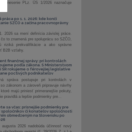
. Uznesenie PLz. ÚS 1/2026 naznačuje
od...
á práca po 1. 1. 2026: kde končí
kanie SZČO a začína pracovnoprávny
1. 2026 sa mení definícia závislej práce.
e, čo to znamená pre spoluprácu so SZČO,
 riziká prekvalifikácie a ako správne
iť B2B vzťahy.
ent finančnej správy: pri kontrolách
pujeme podľa zákona. S Ministerstvom
ií SR rokujeme o férovejšej legislatíve
rane poctivých podnikateľov
ná správa postupuje pri kontrolách v
 so zákonom a zároveň pripravuje návrhy
 ktoré majú priniesť primeranejšie pokuty,
ie pravidlá a lepšie podmienky pre...
vte sa včas: prísnejšie podmienky pre
spoločníkov či konateľov spoločnosti
ením obmedzeným na Slovensku po
026
 augusta 2026 nadobúda účinnosť nový
o obchodnom registri (č. 29/2026 Z. z.) a