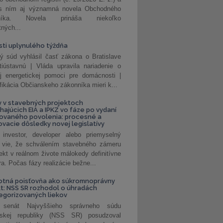
 s ním aj významná novela Obchodného
nníka. Novela prináša niekoľko
tných...
ti uplynulého týždňa
ý súd vyhlásil časť zákona o Bratislave
tiústavnú | Vláda upravila nariadenie o
ej energetickej pomoci pre domácnosti |
fikácia Občianskeho zákonníka mieri k...
 v stavebných projektoch
hajúcich EIA a IPKZ vo fáze po vydaní
rovaného povolenia: procesné a
vacie dôsledky novej legislatívy
investor, developer alebo priemyselný
 vie, že schválením stavebného zámeru
jekt v reálnom živote málokedy definitívne
a. Počas fázy realizácie bežne...
otná poisťovňa ako súkromnoprávny
t: NSS SR rozhodol o úhradách
egorizovaných liekov
 senát Najvyššieho správneho súdu
nskej republiky (NSS SR) posudzoval