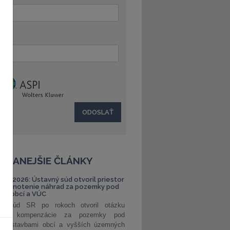
:
ČÍTANEJŠIE ČLÁNKY
S 1/2026: Ústavný súd otvoril priestor
ehodnotenie náhrad za pozemky pod
ami obcí a VÚC
ný súd SR po rokoch otvoril otázku
ranej kompenzácie za pozemky pod
ými stavbami obcí a vyšších územných