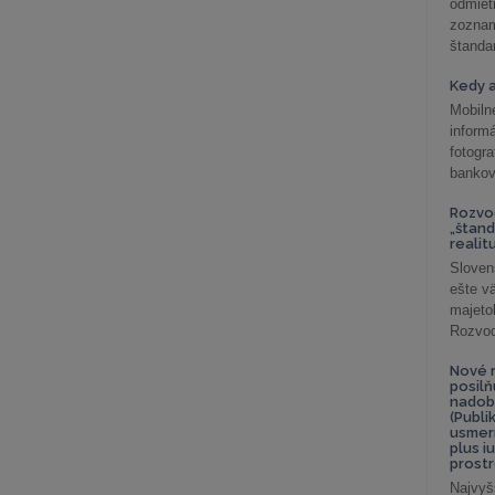
odmiet
zoznam
štandar
Kedy a
Mobiln
inform
fotog
bankov
Rozvod
„štand
realit
Sloven
ešte v
majeto
Rozvod 
Nové r
posil
nadob
(Publi
usmer
plus i
prostr
Najvyš