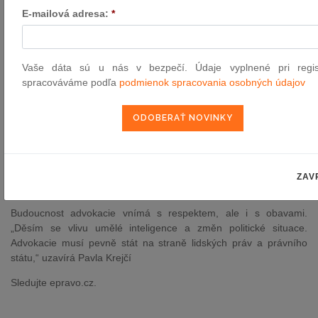
třikrát ročně byly týdny, kdy státní orgány nesmí do datových
E-mailová adresa:
*
schránek doručovat,“ říká Pavla Krejčí a dodává, že obdobný
systém funguje například v Itálii.
Tématem, které považuje za klíčové, je i péče o duševní zdraví
Vaše dáta sú u nás v bezpečí. Údaje vyplnené pri regist
advokátů. „Od advokáta se očekává stoprocentní výkon, slabost
spracováváme podľa
podmienok spracovania osobných údajov
se v advokacii neodpouští. Já sama chodím na terapie a musím
říct, že je to strašně očistné,“ popisuje Pavla Krejčí.
Ve svém programu zdůrazňuje i potřebu lepší komunikace mezi
advokátní komorou a justicí, stejně jako zavedení institutu
soudního ombudsmana, který by mohl sloužit jako most mezi
veřejností a soudy. „Bylo by to politicky průchozí řešení a zároveň
ZAV
posílení obrazu justice,“ míní Pavla Krejčí.
Budoucnost advokacie vnímá s respektem, ale i s obavami.
„Děsím se vlivu umělé inteligence a změn politické situace.
Advokacie musí pevně stát na straně lidských práv a právního
státu,“ uzavírá Pavla Krejčí
Sledujte epravo.cz.