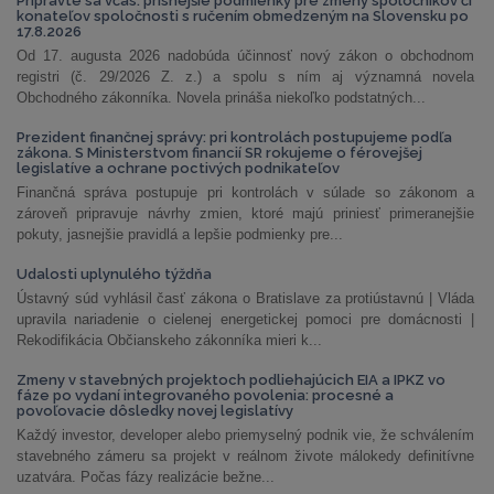
Pripravte sa včas: prísnejšie podmienky pre zmeny spoločníkov či
konateľov spoločnosti s ručením obmedzeným na Slovensku po
17.8.2026
Od 17. augusta 2026 nadobúda účinnosť nový zákon o obchodnom
registri (č. 29/2026 Z. z.) a spolu s ním aj významná novela
Obchodného zákonníka. Novela prináša niekoľko podstatných...
Prezident finančnej správy: pri kontrolách postupujeme podľa
zákona. S Ministerstvom financií SR rokujeme o férovejšej
legislatíve a ochrane poctivých podnikateľov
Finančná správa postupuje pri kontrolách v súlade so zákonom a
zároveň pripravuje návrhy zmien, ktoré majú priniesť primeranejšie
pokuty, jasnejšie pravidlá a lepšie podmienky pre...
Udalosti uplynulého týždňa
Ústavný súd vyhlásil časť zákona o Bratislave za protiústavnú | Vláda
upravila nariadenie o cielenej energetickej pomoci pre domácnosti |
Rekodifikácia Občianskeho zákonníka mieri k...
Zmeny v stavebných projektoch podliehajúcich EIA a IPKZ vo
fáze po vydaní integrovaného povolenia: procesné a
povoľovacie dôsledky novej legislatívy
Každý investor, developer alebo priemyselný podnik vie, že schválením
stavebného zámeru sa projekt v reálnom živote málokedy definitívne
uzatvára. Počas fázy realizácie bežne...