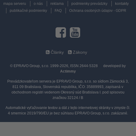
mapa serveru
o nás
reklama
podmienky prevádzky
kontakty
publikačné podmienky
FAQ
Ochrana osobných údajov - GDPR
Články
Zákony
© EPRAVO Group, s.r.o. 1999-2026, ISSN 2644-5328
developed by
Actimmy
Prevádzkovateľom servera je EPRAVO Group, s.r.o. so sídlom Zámocká 3,
811 09 Bratislava, Slovenská republika, IČO: 35889993, zapísaná v
obchodnom registri vedenom Okresný súd Bratislava I. pod spisovou
značkou 32124 / B
Automatické vyťažovanie textov a dát z tejto internetovej stránky v zmysle čl.
4 smernice 2019/790/EU je bez súhlasu EPRAVO Group, s.r.o. zakázané.