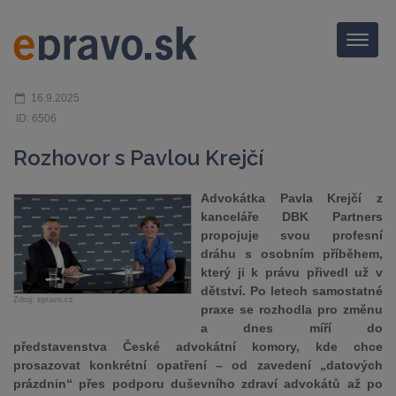
Menu
16.9.2025
ID: 6506
Rozhovor s Pavlou Krejčí
Advokátka Pavla Krejčí z
kanceláře DBK Partners
propojuje svou profesní
dráhu s osobním příběhem,
který ji k právu přivedl už v
dětství. Po letech samostatné
Zdroj: epravo.cz
praxe se rozhodla pro změnu
a dnes míří do
představenstva České advokátní komory, kde chce
prosazovat konkrétní opatření – od zavedení „datových
prázdnin“ přes podporu duševního zdraví advokátů až po