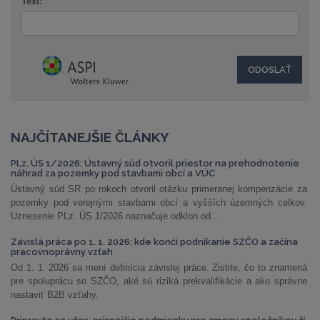
Text:
NAJČÍTANEJŠIE ČLÁNKY
PLz. ÚS 1/2026: Ústavný súd otvoril priestor na prehodnotenie
náhrad za pozemky pod stavbami obcí a VÚC
Ústavný súd SR po rokoch otvoril otázku primeranej kompenzácie za
pozemky pod verejnými stavbami obcí a vyšších územných celkov.
Uznesenie PLz. ÚS 1/2026 naznačuje odklon od...
Závislá práca po 1. 1. 2026: kde končí podnikanie SZČO a začína
pracovnoprávny vzťah
Od 1. 1. 2026 sa mení definícia závislej práce. Zistite, čo to znamená
pre spoluprácu so SZČO, aké sú riziká prekvalifikácie a ako správne
nastaviť B2B vzťahy.