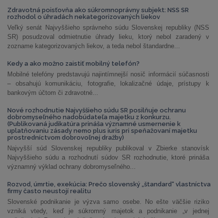
Zdravotná poisťovňa ako súkromnoprávny subjekt: NSS SR
rozhodol o úhradách nekategorizovaných liekov
Veľký senát Najvyššieho správneho súdu Slovenskej republiky (NSS
SR) posudzoval odmietnutie úhrady lieku, ktorý nebol zaradený v
zozname kategorizovaných liekov, a teda nebol štandardne...
Kedy a ako možno zaistiť mobilný telefón?
Mobilné telefóny predstavujú najintímnejší nosič informácií súčasnosti
– obsahujú komunikáciu, fotografie, lokalizačné údaje, prístupy k
bankovým účtom či zdravotné...
Nové rozhodnutie Najvyššieho súdu SR posilňuje ochranu
dobromyseľného nadobúdateľa majetku z konkurzu.
(Publikovaná judikatúra prináša významné usmernenie k
uplatňovaniu zásady nemo plus iuris pri speňažovaní majetku
prostredníctvom dobrovoľnej dražby)
Najvyšší súd Slovenskej republiky publikoval v Zbierke stanovísk
Najvyššieho súdu a rozhodnutí súdov SR rozhodnutie, ktoré prináša
významný výklad ochrany dobromyseľného...
Rozvod, úmrtie, exekúcia: Prečo slovenský „štandard“ vlastníctva
firmy často neustojí realitu
Slovenské podnikanie je výzva samo osebe. No ešte väčšie riziko
vzniká vtedy, keď je súkromný majetok a podnikanie „v jednej