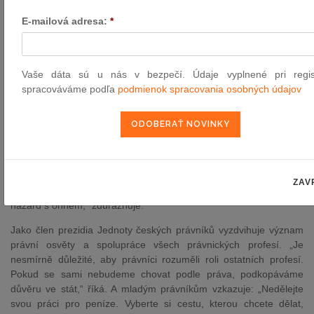
covidu-19. Tehdy se podle Tomáše Lichovníka naplno ukázalo, jak
těžké je reagovat na rychle se měnící situaci v mezích zákona.
E-mailová adresa:
*
„Zákon o Ústavním soudu není napsán na to, aby reagoval na
opatření měnící se každých čtrnáct dnů,“ říká s tím, že i přes
frustraci považoval za nepřijatelné zákon porušovat.
Vaše dáta sú u nás v bezpečí. Údaje vyplnené pri regist
Za slabinu české justice považuje přetížení soudců
spracováváme podľa
podmienok spracovania osobných údajov
administrativními úkoly. „Soudce by měl především rozhodovat.
Pořád není samozřejmostí, že má každý soudce svého asistenta,
jak zákon předpokládá. To je škoda,“ upozorňuje Tomáš
Lichovník. Zároveň varuje před zpochybňováním institucí, které
považuje za jeden z největších problémů současnosti. „Ústava
byla napsána velmi dobře. Stačí, abychom si hýčkali instituce,
ZAV
které chrání právní stát. Útoky na Senát nebo soudy považuji za
hazard s ohněm,“ zdůrazňuje.
Jako člen prezidia Jednoty českých právníků vyzdvihuje význam
právní osvěty a spolupráce všech právnických profesí. „Je
nesmírně důležité, aby právníci rozuměli roli ostatních profesí.
Pokud se sami nebudeme chovat podle práva, podkopáváme
důvěru ve stát,“ říká. A mladým právníkům vzkazuje: „Nedělejte
svou práci pro peníze. Vyberte si cestu, kterou chcete dělat,