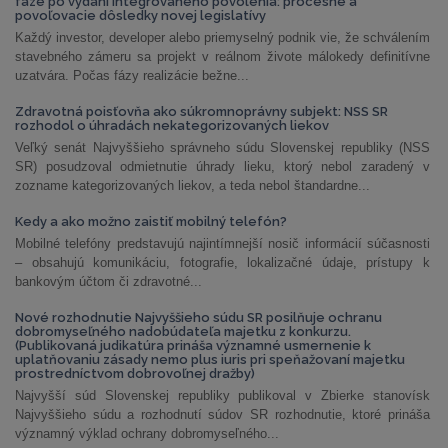
fáze po vydaní integrovaného povolenia: procesné a
povoľovacie dôsledky novej legislatívy
Každý investor, developer alebo priemyselný podnik vie, že schválením
stavebného zámeru sa projekt v reálnom živote málokedy definitívne
uzatvára. Počas fázy realizácie bežne...
Zdravotná poisťovňa ako súkromnoprávny subjekt: NSS SR
rozhodol o úhradách nekategorizovaných liekov
Veľký senát Najvyššieho správneho súdu Slovenskej republiky (NSS
SR) posudzoval odmietnutie úhrady lieku, ktorý nebol zaradený v
zozname kategorizovaných liekov, a teda nebol štandardne...
Kedy a ako možno zaistiť mobilný telefón?
Mobilné telefóny predstavujú najintímnejší nosič informácií súčasnosti
– obsahujú komunikáciu, fotografie, lokalizačné údaje, prístupy k
bankovým účtom či zdravotné...
Nové rozhodnutie Najvyššieho súdu SR posilňuje ochranu
dobromyseľného nadobúdateľa majetku z konkurzu.
(Publikovaná judikatúra prináša významné usmernenie k
uplatňovaniu zásady nemo plus iuris pri speňažovaní majetku
prostredníctvom dobrovoľnej dražby)
Najvyšší súd Slovenskej republiky publikoval v Zbierke stanovísk
Najvyššieho súdu a rozhodnutí súdov SR rozhodnutie, ktoré prináša
významný výklad ochrany dobromyseľného...