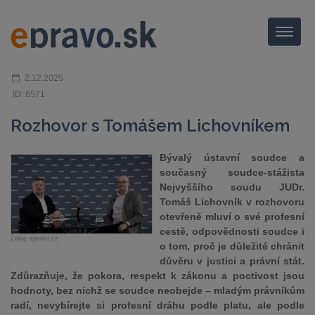
Menu
2.12.2025
ID: 6571
Rozhovor s Tomášem Lichovníkem
Bývalý ústavní soudce a
současný soudce-stážista
Nejvyššího soudu JUDr.
Tomáš Lichovník v rozhovoru
otevřeně mluví o své profesní
cestě, odpovědnosti soudce i
Zdroj: epravo.cz
o tom, proč je důležité chránit
důvěru v justici a právní stát.
Zdůrazňuje, že pokora, respekt k zákonu a poctivost jsou
hodnoty, bez nichž se soudce neobejde – mladým právníkům
radí, nevybírejte si profesní dráhu podle platu, ale podle