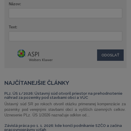
Názov:
Text:
NAJČÍTANEJŠIE ČLÁNKY
PLz. ÚS 1/2026: Ústavný súd otvoril priestor na prehodnotenie
náhrad za pozemky pod stavbami obcí a VÚC
Ústavný súd SR po rokoch otvoril otázku primeranej kompenzácie za
pozemky pod verejnými stavbami obcí a vyšších územných celkov.
Uznesenie PLz. ÚS 1/2026 naznačuje odklon od...
Závislá práca po 1. 1. 2026: kde končí podnikanie SZČO a začína
pracovnoprávny vzťah