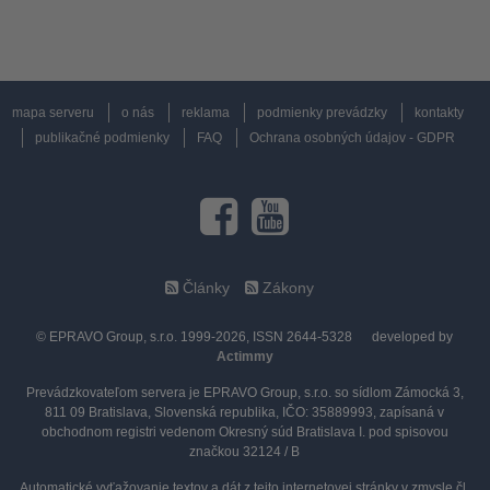
mapa serveru
o nás
reklama
podmienky prevádzky
kontakty
publikačné podmienky
FAQ
Ochrana osobných údajov - GDPR
Články
Zákony
© EPRAVO Group, s.r.o. 1999-2026, ISSN 2644-5328
developed by
Actimmy
Prevádzkovateľom servera je EPRAVO Group, s.r.o. so sídlom Zámocká 3,
811 09 Bratislava, Slovenská republika, IČO: 35889993, zapísaná v
obchodnom registri vedenom Okresný súd Bratislava I. pod spisovou
značkou 32124 / B
Automatické vyťažovanie textov a dát z tejto internetovej stránky v zmysle čl.