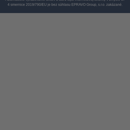
4 smernice 2019/790/EU je bez súhlasu EPRAVO Group, s.r.o. zakázané.