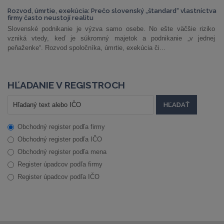
Rozvod, úmrtie, exekúcia: Prečo slovenský „štandard“ vlastníctva
firmy často neustojí realitu
Slovenské podnikanie je výzva samo osebe. No ešte väčšie riziko
vzniká vtedy, keď je súkromný majetok a podnikanie „v jednej
peňaženke“. Rozvod spoločníka, úmrtie, exekúcia či...
HĽADANIE V REGISTROCH
Obchodný register podľa firmy
Obchodný register podľa IČO
Obchodný register podľa mena
Register úpadcov podľa firmy
Register úpadcov podľa IČO