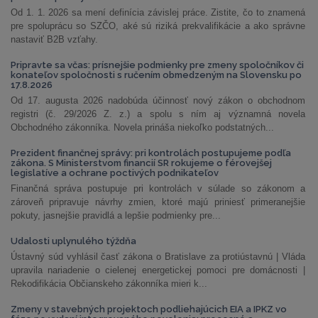
Od 1. 1. 2026 sa mení definícia závislej práce. Zistite, čo to znamená
pre spoluprácu so SZČO, aké sú riziká prekvalifikácie a ako správne
nastaviť B2B vzťahy.
Pripravte sa včas: prísnejšie podmienky pre zmeny spoločníkov či
konateľov spoločnosti s ručením obmedzeným na Slovensku po
17.8.2026
Od 17. augusta 2026 nadobúda účinnosť nový zákon o obchodnom
registri (č. 29/2026 Z. z.) a spolu s ním aj významná novela
Obchodného zákonníka. Novela prináša niekoľko podstatných...
Prezident finančnej správy: pri kontrolách postupujeme podľa
zákona. S Ministerstvom financií SR rokujeme o férovejšej
legislatíve a ochrane poctivých podnikateľov
Finančná správa postupuje pri kontrolách v súlade so zákonom a
zároveň pripravuje návrhy zmien, ktoré majú priniesť primeranejšie
pokuty, jasnejšie pravidlá a lepšie podmienky pre...
Udalosti uplynulého týždňa
Ústavný súd vyhlásil časť zákona o Bratislave za protiústavnú | Vláda
upravila nariadenie o cielenej energetickej pomoci pre domácnosti |
Rekodifikácia Občianskeho zákonníka mieri k...
Zmeny v stavebných projektoch podliehajúcich EIA a IPKZ vo